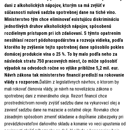
dani z alkoholických nápojov, ktorým sa má zvýšiť v
súčasnosti nulová sadzba spotrebnej dane na tiché víno.
Ministerstvo tým chce eliminovať existujúcu diskrimináciu
jednotlivých druhov alkoholických nápojov, spôsobenú
rozdielnym prístupom pri ich zdaňovaní. S týmto opatrením
nesúhlasí rezort pôdohospodárstva a rozvoja vidieka, podľa
ktorého by zvýšenie tejto spotrebnej dane spôsobilo pokles
domácej produkcie vína o 25 %. To by malo podľa neho za
následok stratu 750 pracovných miest, čo môže spôsobiť
výpadok na odvodoch ročne vo výške približne 5,2 mil. eur.
Návrh zákona tak ministerstvo financií predloží na rokovanie
vlády s rozporom.
Ďalším z legislatívnych návrhov, o ktorom by
mali rokovať členovia vlády, je návrh na novelizáciu zákona o
spotrebnej dani z minerálneho oleja. Rezort financií chce
prostredníctvom novely zvýšiť sadzbu dane na vykurovací olej a
zaviesť sadzbu dane na mazacie a ostatné oleje. Rovnako chce
zásadným spôsobom zmeniť skladanie a dopĺňanie zábezpeky pri
prevádzkovateľovi daňového skladu a konanie vo veci upustenia od