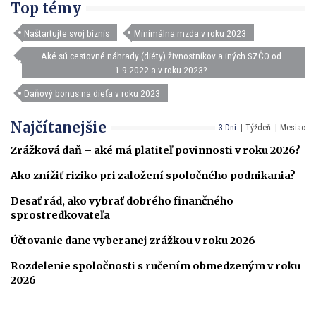
Top témy
Naštartujte svoj biznis
Minimálna mzda v roku 2023
Aké sú cestovné náhrady (diéty) živnostníkov a iných SZČO od
1.9.2022 a v roku 2023?
Daňový bonus na dieťa v roku 2023
Najčítanejšie
3 Dni
Týždeň
Mesiac
Zrážková daň – aké má platiteľ povinnosti v roku 2026?
Ako znížiť riziko pri založení spoločného podnikania?
Desať rád, ako vybrať dobrého finančného
sprostredkovateľa
Účtovanie dane vyberanej zrážkou v roku 2026
Rozdelenie spoločnosti s ručením obmedzeným v roku
2026