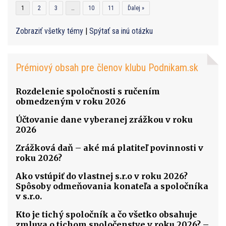
1
2
3
…
10
11
Ďalej »
Zobraziť všetky témy
|
Spýtať sa inú otázku
Prémiový obsah pre členov klubu Podnikam.sk
Rozdelenie spoločnosti s ručením
obmedzeným v roku 2026
Účtovanie dane vyberanej zrážkou v roku
2026
Zrážková daň – aké má platiteľ povinnosti v
roku 2026?
Ako vstúpiť do vlastnej s.r.o v roku 2026?
Spôsoby odmeňovania konateľa a spoločníka
v s.r.o.
Kto je tichý spoločník a čo všetko obsahuje
zmluva o tichom spoločenstve v roku 2026? –