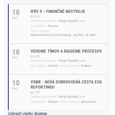
10
IFRS 9 – FINANČNÉ NÁSTROJE
8:30
AUG
Udalosť usporiadaná:
Verlag Dashöfer, s.r.o.
Typ Udalosti:
Školenie
Oblasť školenia:
Medzinárodné účtovné štandardy - IAS/IFRS, US GAAP
10
VEDENIE TÍMOV A RIADENIE PROCESOV
8:30
AUG
Udalosť usporiadaná:
Verlag Dashöfer, s.r.o.
Typ Udalosti:
Školenie
Oblasť školenia:
Riadenie
10
VSME - NOVÁ DOBROVOĽNÁ CESTA ESG
REPORTINGU
AUG
9:30
Udalosť usporiadaná:
Verlag Dashöfer, s.r.o.
Typ Udalosti:
Školenie
Oblasť školenia:
Manažment
Zobraziť všetky školenia