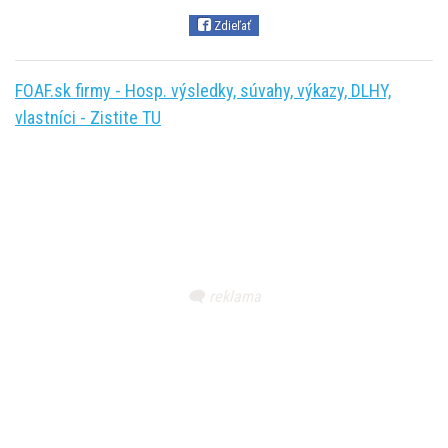
Zdieľať
FOAF.sk firmy - Hosp. výsledky, súvahy, výkazy, DLHY,
vlastníci - Zistite TU