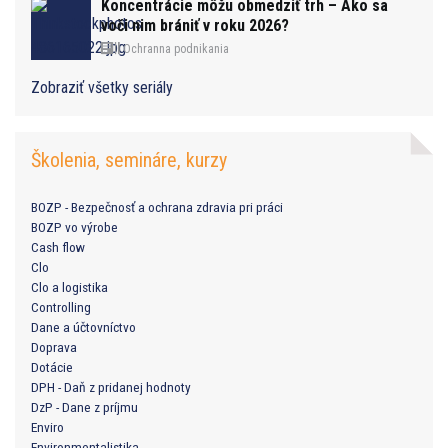
Koncentrácie môžu obmedziť trh – Ako sa
voči nim brániť v roku 2026?
Ochranna podnikania
Zobraziť všetky seriály
Školenia, semináre, kurzy
BOZP - Bezpečnosť a ochrana zdravia pri práci
BOZP vo výrobe
Cash flow
Clo
Clo a logistika
Controlling
Dane a účtovníctvo
Doprava
Dotácie
DPH - Daň z pridanej hodnoty
DzP - Dane z príjmu
Enviro
Environmentalistika