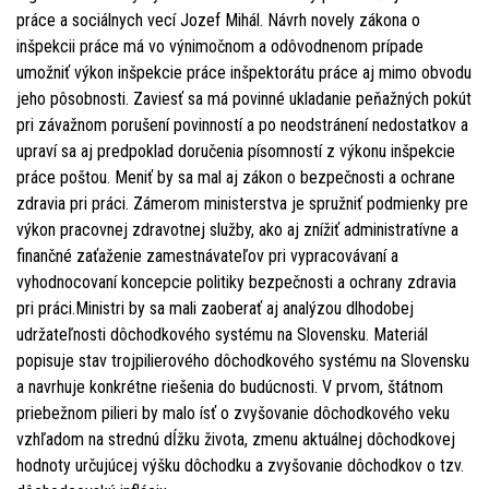
práce a sociálnych vecí Jozef Mihál. Návrh novely zákona o
inšpekcii práce má vo výnimočnom a odôvodnenom prípade
umožniť výkon inšpekcie práce inšpektorátu práce aj mimo obvodu
jeho pôsobnosti. Zaviesť sa má povinné ukladanie peňažných pokút
pri závažnom porušení povinností a po neodstránení nedostatkov a
upraví sa aj predpoklad doručenia písomností z výkonu inšpekcie
práce poštou. Meniť by sa mal aj zákon o bezpečnosti a ochrane
zdravia pri práci. Zámerom ministerstva je spružniť podmienky pre
výkon pracovnej zdravotnej služby, ako aj znížiť administratívne a
finančné zaťaženie zamestnávateľov pri vypracovávaní a
vyhodnocovaní koncepcie politiky bezpečnosti a ochrany zdravia
pri práci.Ministri by sa mali zaoberať aj analýzou dlhodobej
udržateľnosti dôchodkového systému na Slovensku. Materiál
popisuje stav trojpilierového dôchodkového systému na Slovensku
a navrhuje konkrétne riešenia do budúcnosti. V prvom, štátnom
priebežnom pilieri by malo ísť o zvyšovanie dôchodkového veku
vzhľadom na strednú dĺžku života, zmenu aktuálnej dôchodkovej
hodnoty určujúcej výšku dôchodku a zvyšovanie dôchodkov o tzv.