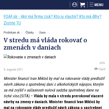
SITA.sk
Podnikam.sk
Mnamky-recepty.sk
MENU
Dobré rady a nápady
ByvanieHrou.sk
FOAF.sk - Aký má firma zisk? Kto ju vlastní? Kto má dlhy?
Zistite TU
Podnikam.sk
Články
Dane
V stredu má vláda rokovať o
zmenách v daniach
SITA
Tlačiť
9. augusta 2011
Minister financií Ivan Mikloš by mal na rokovanie vlády predložiť
návrh zákona o spotrebnej dani z alkoholických nápojov, ktorým
sa má zvýšiť v súčasnosti nulová sadzba spotrebnej dane na
tiché víno.
(SITA) –
Vláda by mala v stredu prerokovať viaceré
návrhy na zmeny v daniach. Minister financií Ivan Mikloš by
mal na rokovanie vlády predložiť návrh zákona o spotrebnej