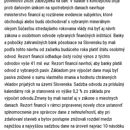
povinnosti zložiť zábezpeku na daň. V súlade s koncepciou boja
proti daňovým únikom na spotrebných daniach navrhuje
ministerstvo financií aj rozšírenie evidencie subjektov, ktoré
obchodujú alebo budú obchodovať s vybraným minerálnym
olejom.Súčasťou stredajšieho rokovania vlády má byť aj návrh
zákona o osobitnom odvode vybraných finančných inštitúcií. Banky
a pobočky zahraničných bánk pôsobiace na Slovensku by mali
podľa tohto návrhu od začiatku budúceho roka platiť štátu osobitný
odvod. Rezort financií odhaduje čistý ročný výnos z týchto
odvodov vyše 41 mil. eur. Rezort financií navrhol, aby banky platili
odvod z vybraných pasív. Základom pre výpočet dane majú byť
pasíva znížené o sumu vlastného imania a hodnotu chránených
vkladov prijatých na území Slovenska. Sadzba odvodu za príslušný
kalendárny rok je stanovená vo výške 0,2 % zo základu pre
výpočet odvodu.Zmeny by mali nastať aj v zákone o miestnych
daniach. Rezort financií v rámci pripravenej novely chce ustanoviť
splnomocnenie pre správcov dane z nehnuteľností, aby pri
zdaňovaní stavieb a bytov postupne znižovali rozdiel medzi
najnižšou a najvyššou sadzbou dane na úroveň najviac 10-násobku