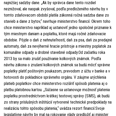
najnižšej sadzby dane. „Ak by správca dane tento rozdiel
neznižoval, ale naopak zvyšoval, podľa predloženého návrhu by v
tomto zdaňovacom období platila zákonná ročná sadzba dane zo
stavieb a dane z bytov,“ navrhuje ministerstvo financií. Okrem toho
chce ministerstvo napríklad aj ustanoviť jedno spoločné priznanie k
tým miestnym daniam a poplatku, ktoré majú ročné zdaňovacie
obdobie. Pôjde o daň z nehnuteľností, daň za psa, daň za predajné
automaty, daň za nevýherné hracie prístroje a miestny poplatok za
komunálne odpady a drobné stavebné odpady.Od začiatku roka
2013 by sa malo zrušiť používanie kolkových známok. Podľa
návrhu zákona o zrušení kolkových známok sa budú môcť správne
poplatky platiť poštovým poukazom, prevodom z účtu v banke a v
hotovosti do pokladnice správneho orgánu. V záujme urýchlenia
platieb poplatkov chce ministerstvo rozšíriť spôsob platenia aj o
platbu platobnou kartou. „Súčasne sa ustanovuje možnosť platenia
poplatku prostredníctvom krátkej textovej správy (SMS), ak budú
zo strany príslušných inštitúcií vytvorené technické predpoklady na
realizáciu tohto spôsobu platenia,“ uvádza rezort financií.Svoje
legislatívne návrhy by mal na rokovanie vlády predložiť aj minister