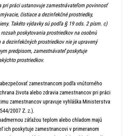
a pri práci ustanovuje zamestnávateľom povinnosť
ývacie, čistiace a dezinfekčné prostriedky,
ieny. Takéto výdavky sú podľa § 19 ods. 2 písm. c)
 rozsah poskytovania prostriedkov na osobnú
h a dezinfekčných prostriedkov nie je upravený
ym predpisom, zamestnávateľ poskytuje
kýchto prostriedkov.
 zabezpečovať zamestnancom podľa vnútorného
ochrana života alebo zdravia zamestnancov pri práci
ežimu zamestnancov upravuje vyhláška Ministerstva
544/2007 Z. z.).
 nadmernou záťažou teplom alebo chladom majú
eľ ich poskytuje zamestnancovi v primeranom