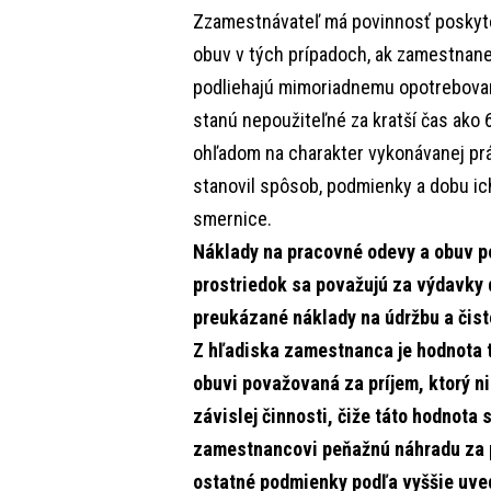
Zzamestnávateľ má povinnosť poskyt
obuv v tých prípadoch, ak zamestnane
podliehajú mimoriadnemu opotrebovan
stanú nepoužiteľné za kratší čas ako 
ohľadom na charakter vykonávanej prá
stanovil spôsob, podmienky a dobu ich
smernice.
Náklady na pracovné odevy a obuv 
prostriedok sa považujú za výdavky
preukázané náklady na údržbu a čist
Z hľadiska zamestnanca je hodnota 
obuvi považovaná za príjem, ktorý n
závislej činnosti, čiže táto hodnot
zamestnancovi peňažnú náhradu za pr
ostatné podmienky podľa vyššie uve