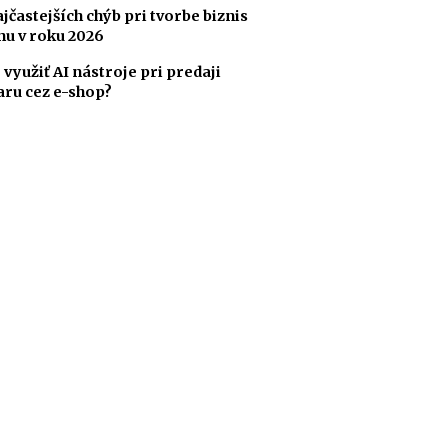
ajčastejších chýb pri tvorbe biznis
nu v roku 2026
 využiť AI nástroje pri predaji
aru cez e-shop?