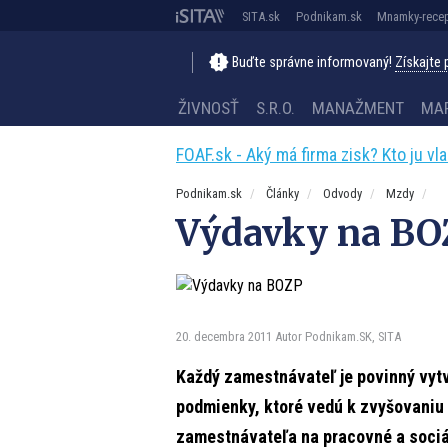
SITA.sk
Podnikam.sk
Mnamky-recep
Buďte správne informovaný!
Získajte
ŽIVNOSŤ
S.R.O.
MANAŽMENT
MA
FOAF.sk - Aký má firma zisk? Kto ju vl
Podnikam.sk
Články
Odvody
Mzdy
Výdavky na BO
20. decembra 2011
Autor Podnikam.SK, SITA
Každý zamestnávateľ je povinný vyt
podmienky, ktoré vedú k zvyšovaniu
zamestnávateľa na pracovné a sociá