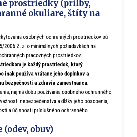
é prostriedky (prilby,
hranné okuliare, štíty na
skytovania osobných ochranných prostriedkov sú
5/2006 Z. z. o minimálnych požiadavkách na
ochranných pracovných prostriedkov.
triedkom je
každý prostriedok, ktorý
bo inak používa vrátane jeho doplnkov a
anu bezpečnosti a zdravia zamestnanca.
ania, najmä dobu používania osobného ochranného
važnosti nebezpečenstva a dĺžky jeho pôsobenia,
ostí a účinnosti príslušného ochranného
 (odev, obuv)