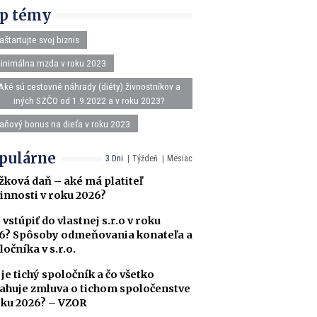
p témy
aštartujte svoj biznis
inimálna mzda v roku 2023
Aké sú cestovné náhrady (diéty) živnostníkov a
iných SZČO od 1.9.2022 a v roku 2023?
aňový bonus na dieťa v roku 2023
pulárne
3 Dni
Týždeň
Mesiac
žková daň – aké má platiteľ
innosti v roku 2026?
 vstúpiť do vlastnej s.r.o v roku
6? Spôsoby odmeňovania konateľa a
ločníka v s.r.o.
 je tichý spoločník a čo všetko
ahuje zmluva o tichom spoločenstve
oku 2026? – VZOR