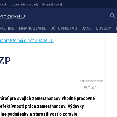
ty.sk
Dobré rady a nápady
ByvanieHrou.sk
 prémiový účet TU
RKETING
FINANCOVANIE
ÚČTOVNÍCTVO
DANE
ODVODY
astní? Kto má dlhy? Zistite TU
ZP
Fotobanka Pixmac
Tlačiť
várať pre svojich zamestnancov vhodné pracovné
 efektívnosti práce zamestnancov. Výdavky
lne podmienky a starostlivosť o zdravie