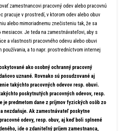
ovať zamestnancovi pracovný odev alebo pracovnú
c pracuje v prostredí, v ktorom odev alebo obuv
iu alebo mimoriadnemu znečisteniu tak, že sa
6 mesiacov. Je teda na zamestnávateľovi, aby s
ce a vlastnosti pracovného odevu alebo obuvi
 používania, a to napr. prostredníctvom internej
poskytované ako osobný ochranný pracovný
 daňovo uznané. Rovnako sú posudzované aj
enie takýchto pracovných odevov resp. obuvi.
takýchto poskytnutých pracovných odevov, resp.
ie je predmetom dane z príjmov fyzických osôb zo
a sa nezdaňuje. Ak zamestnávateľ poskytne
acovné odevy, resp. obuv, aj keď boli splnené
deného, ide o zdaniteľný príjem zamestnanca,