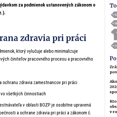
ýdavkom za podmienok ustanovených zákonom o
To
.).
N
M
rana zdravia pri práci
D
mienok, ktorý vylučuje alebo minimalizuje
Po
vých činiteľov pracovného procesu a pracovného
Zrá
pov
Ako
a ochranu zdravia zamestnancov pri práci
202
spo
 vo všetkých činnostiach
Kto
stnávateľa v oblasti BOZP je osobitne upravená
obs
v r
ečnosti a ochrane zdravia pri práci a zákonom č.