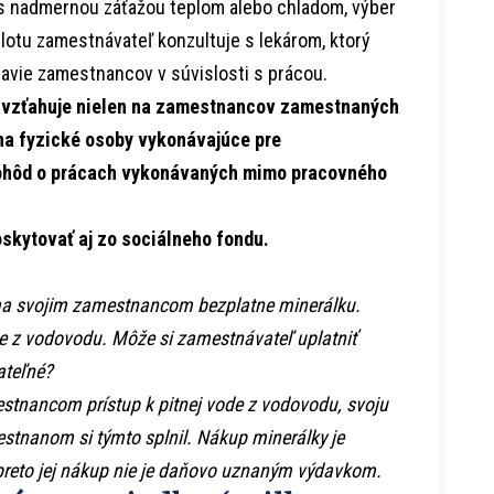
 s nadmernou záťažou teplom alebo chladom, výber
lotu zamestnávateľ konzultuje s lekárom, ktorý
avie zamestnancov v súvislosti s prácou.
a vzťahuje nielen na zamestnancov zamestnaných
 na fyzické osoby vykonávajúce pre
ohôd o prácach vykonávaných mimo pracovného
oskytovať aj zo sociálneho fondu.
rma svojim zamestnancom bezplatne minerálku.
de z vodovodu. Môže si zamestnávateľ uplatniť
ateľné?
tnancom prístup k pitnej vode z vodovodu, svoju
stnanom si týmto splnil. Nákup minerálky je
preto jej nákup nie je daňovo uznaným výdavkom.