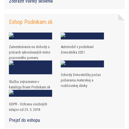
Zobraziť všetky školenia
Eshop Podnikam.sk
Zamestnávanie na dohody o
Automobil v podnikaní
prácach vykonávaných mimo
živnostníka 2021
pracovného pomeru
Odvody živnostníčky počas
poberania materskej a
Služba zvýraznenie v
rodičovskej dávky
katalógu firiem Podnikam.sk
GDPR - Ochrana osobných
údajov od 25. 5. 2018
Prejsť do eshopu