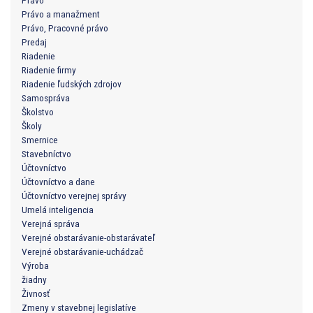
Právo
Právo a manažment
Právo, Pracovné právo
Predaj
Riadenie
Riadenie firmy
Riadenie ľudských zdrojov
Samospráva
Školstvo
Školy
Smernice
Stavebníctvo
Účtovníctvo
Účtovníctvo a dane
Účtovníctvo verejnej správy
Umelá inteligencia
Verejná správa
Verejné obstarávanie-obstarávateľ
Verejné obstarávanie-uchádzač
Výroba
žiadny
Živnosť
Zmeny v stavebnej legislatíve