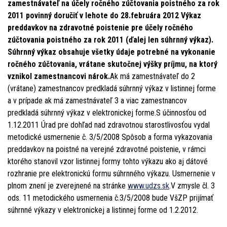
zamestnávateľ na účely ročného zúčtovania poistného za rok
2011 povinný doručiť v lehote do 28.februára 2012 Výkaz
preddavkov na zdravotné poistenie pre účely ročného
zúčtovania poistného za rok 2011 (ďalej len súhrnný výkaz).
Súhrnný výkaz obsahuje všetky údaje potrebné na vykonanie
ročného zúčtovania, vrátane skutočnej výšky príjmu, na ktorý
vznikol zamestnancovi nárok.
Ak má zamestnávateľ do 2
(vrátane) zamestnancov predkladá súhrnný výkaz v listinnej forme
a v prípade ak má zamestnávateľ 3 a viac zamestnancov
predkladá súhrnný výkaz v elektronickej forme.S účinnosťou od
1.12.2011 Úrad pre dohľad nad zdravotnou starostlivosťou vydal
metodické usmernenie č. 3/5/2008 Spôsob a forma vykazovania
preddavkov na poistné na verejné zdravotné poistenie, v rámci
ktorého stanovil vzor listinnej formy tohto výkazu ako aj dátové
rozhranie pre elektronickú formu súhrnného výkazu. Usmernenie v
plnom znení je zverejnené na stránke
www.udzs.sk
.V zmysle čl. 3
ods. 11 metodického usmernenia č.3/5/2008 bude VšZP prijímať
súhrnné výkazy v elektronickej a listinnej forme od 1.2.2012.