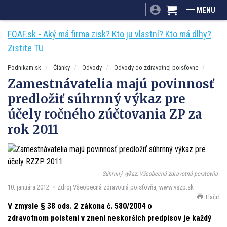
SITA.sk
Podnikam.sk
Mnamky-recepty.sk
MENU
Dobré rady a nápady
ByvanieHrou.sk
FOAF.sk - Aký má firma zisk? Kto ju vlastní? Kto má dlhy?
Zistite TU
Podnikam.sk
Články
Odvody
Odvody do zdravotnej poisťovne
Zamestnávatelia majú povinnosť
predložiť súhrnný výkaz pre
účely ročného zúčtovania ZP za
rok 2011
Súhrnný výkaz, Všeobecná zdravotná poisťovňa
10. januára 2012
Zdroj Všeobecná zdravotná poisťovňa, www.vszp.sk
Tlačiť
V zmysle § 38 ods. 2 zákona č. 580/2004 o
zdravotnom poistení v znení neskorších predpisov je každý