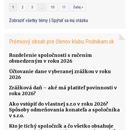
1
2
3
…
10
11
Ďalej »
Zobraziť všetky témy
|
Spýtať sa inú otázku
Prémiový obsah pre členov klubu Podnikam.sk
Rozdelenie spoločnosti s ručením
obmedzeným v roku 2026
Účtovanie dane vyberanej zrážkou v roku
2026
Zrážková daň – aké má platiteľ povinnosti v
roku 2026?
Ako vstúpiť do vlastnej s.r.o v roku 2026?
Spôsoby odmeňovania konateľa a spoločníka
v s.r.o.
Kto je tichý spoločník a čo všetko obsahuje