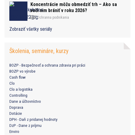
Koncentrácie môžu obmedziť trh – Ako sa
voči nim brániť v roku 2026?
Ochranna podnikania
Zobraziť všetky seriály
Školenia, semináre, kurzy
BOZP - Bezpečnosť a ochrana zdravia pri práci
BOZP vo výrobe
Cash flow
Clo
Clo a logistika
Controlling
Dane a účtovníctvo
Doprava
Dotácie
DPH - Daň z pridanej hodnoty
DzP - Dane z príjmu
Enviro