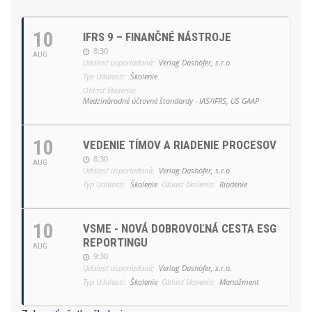
10
IFRS 9 – FINANČNÉ NÁSTROJE
8:30
AUG
Udalosť usporiadaná:
Verlag Dashöfer, s.r.o.
Typ Udalosti:
Školenie
Oblasť školenia:
Medzinárodné účtovné štandardy - IAS/IFRS, US GAAP
10
VEDENIE TÍMOV A RIADENIE PROCESOV
8:30
AUG
Udalosť usporiadaná:
Verlag Dashöfer, s.r.o.
Typ Udalosti:
Školenie
Oblasť školenia:
Riadenie
10
VSME - NOVÁ DOBROVOĽNÁ CESTA ESG
REPORTINGU
AUG
9:30
Udalosť usporiadaná:
Verlag Dashöfer, s.r.o.
Typ Udalosti:
Školenie
Oblasť školenia:
Manažment