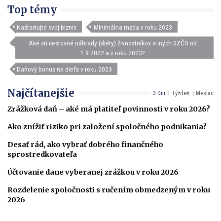
Top témy
Naštartujte svoj biznis
Minimálna mzda v roku 2023
Aké sú cestovné náhrady (diéty) živnostníkov a iných SZČO od
1.9.2022 a v roku 2023?
Daňový bonus na dieťa v roku 2023
Najčítanejšie
3 Dni
Týždeň
Mesiac
Zrážková daň – aké má platiteľ povinnosti v roku 2026?
Ako znížiť riziko pri založení spoločného podnikania?
Desať rád, ako vybrať dobrého finančného
sprostredkovateľa
Účtovanie dane vyberanej zrážkou v roku 2026
Rozdelenie spoločnosti s ručením obmedzeným v roku
2026