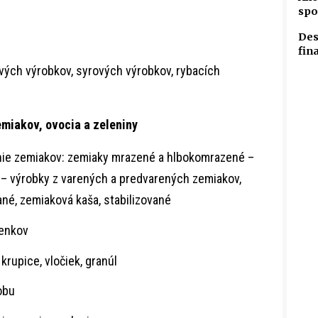
spo
Des
fin
vých výrobkov, syrových výrobkov, rybacích
miakov, ovocia a zeleniny
nie zemiakov: zemiaky mrazené a hlbokomrazené –
 – výrobky z varených a predvarených zemiakov,
né, zemiaková kaša, stabilizované
ienkov
krupice, vločiek, granúl
obu