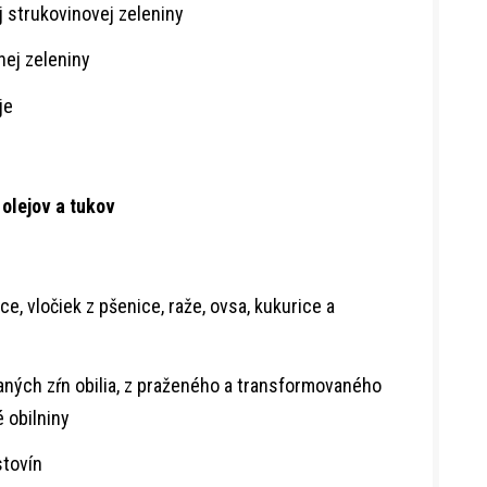
 strukovinovej zeleniny
nej zeleniny
je
 olejov a tukov
ce, vločiek z pšenice, raže, ovsa, kukurice a
aných zŕn obilia, z praženého a transformovaného
é obilniny
stovín