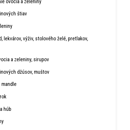
ie ovocia a zeleniny
inových štiav
leniny
 lekvárov, výživ, stolového želé, pretlakov,
ocia a zeleniny, sirupov
ninových džúsov, muštov
é mandle
rok
 a húb
ny