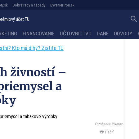
ty.sk
Dobré rady a nápady
ByvanieHrou.sk
 prémiový účet TU
RKETING
FINANCOVANIE
ÚČTOVNÍCTVO
DANE
ODVODY
astní? Kto má dlhy? Zistite TU
h živností –
priemysel a
bky
Fotobanka Pixmac
Tlačiť