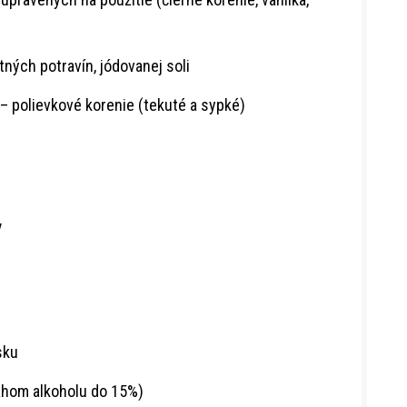
tných potravín, jódovanej soli
 – polievkové korenie (tekuté a sypké)
y
sku
ahom alkoholu do 15%)