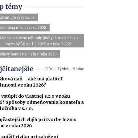
p témy
aštartujte svoj biznis
inimálna mzda v roku 2023
Aké sú cestovné náhrady (diéty) živnostníkov a
iných SZČO od 1.9.2022 a v roku 2023?
aňový bonus na dieťa v roku 2023
jčítanejšie
3 Dni
Týždeň
Mesiac
žková daň – aké má platiteľ
innosti v roku 2026?
 vstúpiť do vlastnej s.r.o v roku
6? Spôsoby odmeňovania konateľa a
ločníka v s.r.o.
ajčastejších chýb pri tvorbe biznis
nu v roku 2026
 znížiť riziko pri založení