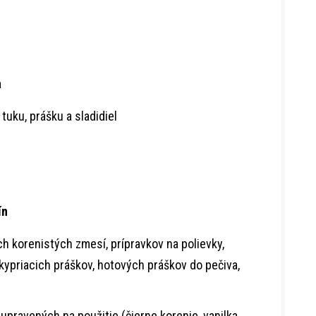
a
tuku, prášku a sladidiel
ín
h korenistých zmesí, prípravkov na polievky,
kypriacich práškov, hotových práškov do pečiva,
upravených na použitie (čierne korenie, vanilka,