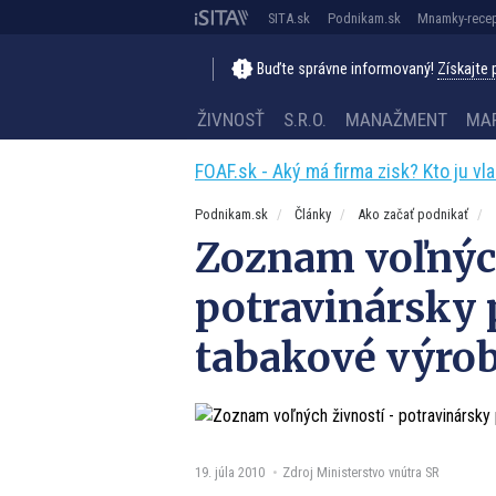
SITA.sk
Podnikam.sk
Mnamky-recep
Buďte správne informovaný!
Získajte
ŽIVNOSŤ
S.R.O.
MANAŽMENT
MA
FOAF.sk - Aký má firma zisk? Kto ju vl
Podnikam.sk
Články
Ako začať podnikať
Zoznam voľnýc
potravinársky 
tabakové výro
19. júla 2010
Zdroj Ministerstvo vnútra SR