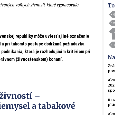
vaných voľných živností, ktoré vypracovalo
To
N
M
enskej republiky môže uviesť aj iné označenie
ola pri takomto postupe dodržaná požiadavka
D
 podnikania, ktorá je rozhodujúcim kritériom pri
Na
právnom (živnostenskom) konaní.
Zrá
pov
Ako
202
spo
živností –
6 n
iemysel a tabakové
plá
Ako