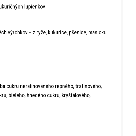
kukuričných lupienkov
ých výrobkov – z ryže, kukurice, pšenice, manioku
ba cukru nerafinovaného repného, trstinového,
ru, bieleho, hnedého cukru, kryštálového,