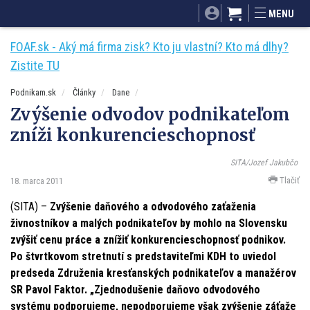
SITA.sk
Podnikam.sk
Mnamky-recepty.sk
MENU
Dobré rady a nápady
ByvanieHrou.sk
FOAF.sk - Aký má firma zisk? Kto ju vlastní? Kto má dlhy?
Zistite TU
Podnikam.sk
Články
Dane
Zvýšenie odvodov podnikateľom
zníži konkurencieschopnosť
SITA/Jozef Jakubčo
Tlačiť
18. marca 2011
(SITA) –
Zvýšenie daňového a odvodového zaťaženia
živnostníkov a malých podnikateľov by mohlo na Slovensku
zvýšiť cenu práce a znížiť konkurencieschopnosť podnikov.
Po štvrtkovom stretnutí s predstaviteľmi KDH to uviedol
predseda Združenia kresťanských podnikateľov a manažérov
SR Pavol Faktor. „Zjednodušenie daňovo odvodového
systému podporujeme, nepodporujeme však zvýšenie záťaže