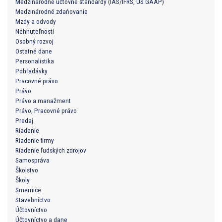
Medzinárodné účtovné štandardy (IAS/IFRS, US GAAP)
Medzinárodné zdaňovanie
Mzdy a odvody
Nehnuteľnosti
Osobný rozvoj
Ostatné dane
Personalistika
Pohľadávky
Pracovné právo
Právo
Právo a manažment
Právo, Pracovné právo
Predaj
Riadenie
Riadenie firmy
Riadenie ľudských zdrojov
Samospráva
Školstvo
Školy
Smernice
Stavebníctvo
Účtovníctvo
Účtovníctvo a dane