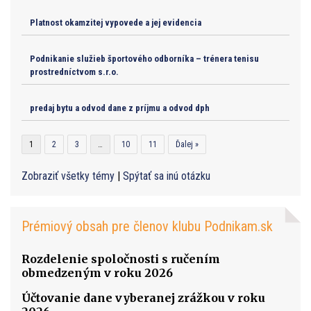
Platnost okamzitej vypovede a jej evidencia
Podnikanie služieb športového odborníka – trénera tenisu
prostredníctvom s.r.o.
predaj bytu a odvod dane z príjmu a odvod dph
1
2
3
…
10
11
Ďalej »
Zobraziť všetky témy
|
Spýtať sa inú otázku
Prémiový obsah pre členov klubu Podnikam.sk
Rozdelenie spoločnosti s ručením
obmedzeným v roku 2026
Účtovanie dane vyberanej zrážkou v roku