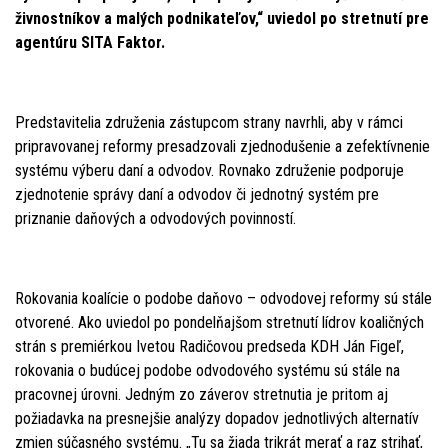
živnostníkov a malých podnikateľov,“ uviedol po stretnutí pre
agentúru SITA Faktor.
Predstavitelia združenia zástupcom strany navrhli, aby v rámci
pripravovanej reformy presadzovali zjednodušenie a zefektívnenie
systému výberu daní a odvodov. Rovnako združenie podporuje
zjednotenie správy daní a odvodov či jednotný systém pre
priznanie daňových a odvodových povinností.
Rokovania koalície o podobe daňovo – odvodovej reformy sú stále
otvorené. Ako uviedol po pondelňajšom stretnutí lídrov koaličných
strán s premiérkou Ivetou Radičovou predseda KDH Ján Figeľ,
rokovania o budúcej podobe odvodového systému sú stále na
pracovnej úrovni. Jedným zo záverov stretnutia je pritom aj
požiadavka na presnejšie analýzy dopadov jednotlivých alternatív
zmien súčasného systému. „Tu sa žiada trikrát merať a raz strihať,