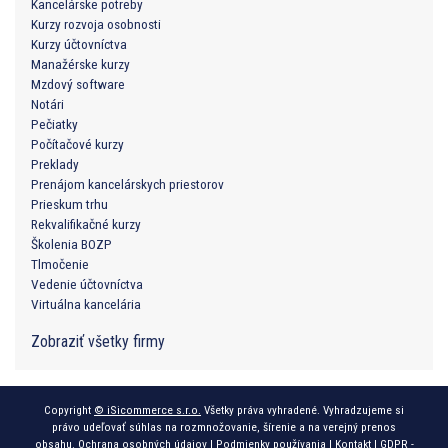
Kancelárske potreby
Kurzy rozvoja osobnosti
Kurzy účtovníctva
Manažérske kurzy
Mzdový software
Notári
Pečiatky
Počítačové kurzy
Preklady
Prenájom kancelárskych priestorov
Prieskum trhu
Rekvalifikačné kurzy
Školenia BOZP
Tlmočenie
Vedenie účtovníctva
Virtuálna kancelária
Zobraziť všetky firmy
Copyright
© iSicommerce s.r.o.
Všetky práva vyhradené. Vyhradzujeme si
právo udeľovať súhlas na rozmnožovanie, šírenie a na verejný prenos
obsahu.
Ochrana osobných údajov
|
Podmienky používania
|
Kontakt
|
GDPR -