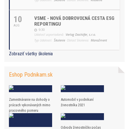
10
VSME - NOVÁ DOBROVOĽNÁ CESTA ESG
REPORTINGU
AUG
9:30
Udalosť usporiadaná:
Verlag Dashöfer, s.r.o.
Typ Udalosti:
Školenie
Oblasť školenia:
Manažment
Zobraziť všetky školenia
Eshop Podnikam.sk
Zamestnávanie na dohody o
Automobil v podnikaní
prácach vykonávaných mimo
živnostníka 2021
pracovného pomeru
Odvody živnostníčky počas