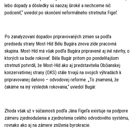
lebo dopady a dôsledky sú naozaj široké a nechceme nič
podceniť,“ uviedol po skončení neformálneho stretnutia Figeľ.
Po zanalyzovaní dopadov pripravovaných zmien sa podľa
predsedu strany Most-Híd Bélu Bugára znova zíde pracovná
skupina. Most-Híd má však podľa Bugára pripravené aj iné návrhy, o
ktorých sa bude rokovať. Béla Bugár pritom po pondelňajšom
stretnutí potvrdil, že Most-Híd ako aj predstavitelia Občianskej
konzervatívnej strany (OKS) stále trvajú na svojich výhradách k
pripravovanej daňovo – odvodovej reforme. „To znamená, že
čakáme na iný výsledok rokovania,“ uviedol Bugár.
Zhoda však už v súčasnosti podľa Jána Figeľa existuje na podpore
zámeru zjednodušenia a zjednotenia celého odvodového systému,
rovnako ako aj na zámere zníženia byrokracie.