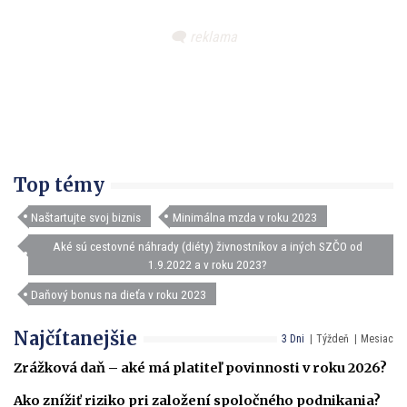
Top témy
Naštartujte svoj biznis
Minimálna mzda v roku 2023
Aké sú cestovné náhrady (diéty) živnostníkov a iných SZČO od
1.9.2022 a v roku 2023?
Daňový bonus na dieťa v roku 2023
Najčítanejšie
3 Dni
Týždeň
Mesiac
Zrážková daň – aké má platiteľ povinnosti v roku 2026?
Ako znížiť riziko pri založení spoločného podnikania?