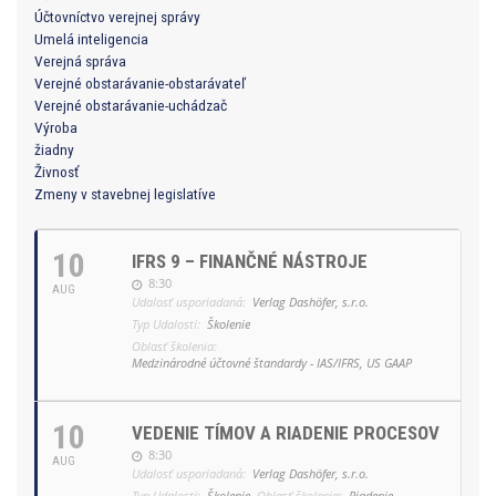
Účtovníctvo verejnej správy
Umelá inteligencia
Verejná správa
Verejné obstarávanie-obstarávateľ
Verejné obstarávanie-uchádzač
Výroba
žiadny
Živnosť
Zmeny v stavebnej legislatíve
10
IFRS 9 – FINANČNÉ NÁSTROJE
8:30
AUG
Udalosť usporiadaná:
Verlag Dashöfer, s.r.o.
Typ Udalosti:
Školenie
Oblasť školenia:
Medzinárodné účtovné štandardy - IAS/IFRS, US GAAP
10
VEDENIE TÍMOV A RIADENIE PROCESOV
8:30
AUG
Udalosť usporiadaná:
Verlag Dashöfer, s.r.o.
Typ Udalosti:
Školenie
Oblasť školenia:
Riadenie