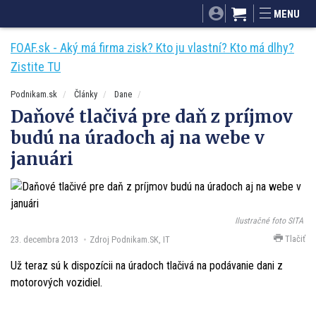
SITA.sk
Podnikam.sk
Mnamky-recepty.sk
MENU
Dobré rady a nápady
ByvanieHrou.sk
FOAF.sk - Aký má firma zisk? Kto ju vlastní? Kto má dlhy?
Zistite TU
Podnikam.sk
Články
Dane
Daňové tlačivá pre daň z príjmov
budú na úradoch aj na webe v
januári
Ilustračné foto SITA
Tlačiť
23. decembra 2013
Zdroj Podnikam.SK, IT
Už teraz sú k dispozícii na úradoch tlačivá na podávanie dani z
motorových vozidiel.