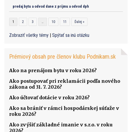
predaj bytu a odvod dane z príjmu a odvod dph
1
2
3
…
10
11
Ďalej »
Zobraziť všetky témy
|
Spýtať sa inú otázku
Prémiový obsah pre členov klubu Podnikam.sk
Ako na prenájom bytu v roku 2026?
Ako postupovať pri reklamácii podľa nového
zákona od 31. 7. 2026?
Ako účtovať dotácie v roku 2026?
Ako sa brániť v rámci hospodárskej súťaže v
roku 2026?
Ako zvýšiť základné imanie v s.r.o. v roku
2026?