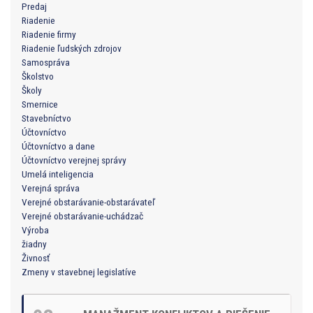
Predaj
Riadenie
Riadenie firmy
Riadenie ľudských zdrojov
Samospráva
Školstvo
Školy
Smernice
Stavebníctvo
Účtovníctvo
Účtovníctvo a dane
Účtovníctvo verejnej správy
Umelá inteligencia
Verejná správa
Verejné obstarávanie-obstarávateľ
Verejné obstarávanie-uchádzač
Výroba
žiadny
Živnosť
Zmeny v stavebnej legislatíve