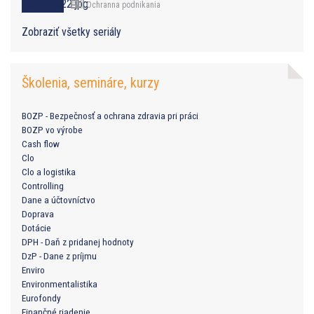
Ochranna podnikania
Zobraziť všetky seriály
Školenia, semináre, kurzy
BOZP - Bezpečnosť a ochrana zdravia pri práci
BOZP vo výrobe
Cash flow
Clo
Clo a logistika
Controlling
Dane a účtovníctvo
Doprava
Dotácie
DPH - Daň z pridanej hodnoty
DzP - Dane z príjmu
Enviro
Environmentalistika
Eurofondy
Finančné riadenie