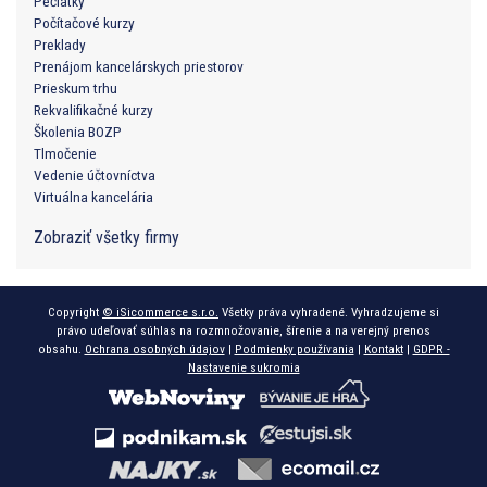
Pečiatky
Počítačové kurzy
Preklady
Prenájom kancelárskych priestorov
Prieskum trhu
Rekvalifikačné kurzy
Školenia BOZP
Tlmočenie
Vedenie účtovníctva
Virtuálna kancelária
Zobraziť všetky firmy
Copyright
© iSicommerce s.r.o.
Všetky práva vyhradené. Vyhradzujeme si
právo udeľovať súhlas na rozmnožovanie, šírenie a na verejný prenos
obsahu.
Ochrana osobných údajov
|
Podmienky používania
|
Kontakt
|
GDPR -
Nastavenie sukromia