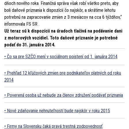
dňoch nového roka. Finančná správa však robí všetko preto, aby
boli daňové priznania k dispozícii čo najskôr, a skrátime lehotu
potrebnú na zapracovanie zmien z 3 mesiacov na cca 6 týždňov,“
informovala FS SR .
Už teraz sú k dispozícii na úradoch tlačivá na podávanie dani
z motorových vozidiel. Toto daňové priznanie je potrebné
podať do 31. januára 2014.
Čo sa pre SZČO mení v sociálnom poistení od 1. januára 2014
Prehľad 12 kľúčových zmien pre podnikateľov platných od roku
2014
Poverená osoba už nebude za členov združení podávať priznania
Nové zdaňovanie nehnuteľností bude najskôr v roku 2015
Firmy na Slovensku čaká pravá trestná zodpovednosť