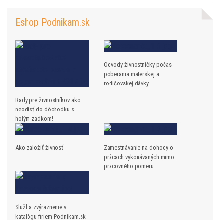
Eshop Podnikam.sk
Odvody živnostníčky počas
poberania materskej a
rodičovskej dávky
Rady pre živnostníkov ako
neodísť do dôchodku s
holým zadkom!
Ako založiť živnosť
Zamestnávanie na dohody o
prácach vykonávaných mimo
pracovného pomeru
Služba zvýraznenie v
katalógu firiem Podnikam.sk