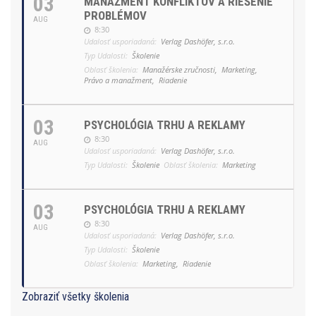
03
MANAŽMENT KONFLIKTOV A RIEŠENIE
PROBLÉMOV
AUG
8:30
Udalosť usporiadaná:
Verlag Dashöfer, s.r.o.
Typ Udalosti:
Školenie
Oblasť školenia:
Manažérske zručnosti,
Marketing,
Právo a manažment,
Riadenie
03
PSYCHOLÓGIA TRHU A REKLAMY
8:30
AUG
Udalosť usporiadaná:
Verlag Dashöfer, s.r.o.
Typ Udalosti:
Školenie
Oblasť školenia:
Marketing
03
PSYCHOLÓGIA TRHU A REKLAMY
8:30
AUG
Udalosť usporiadaná:
Verlag Dashöfer, s.r.o.
Typ Udalosti:
Školenie
Oblasť školenia:
Marketing,
Riadenie
Zobraziť všetky školenia