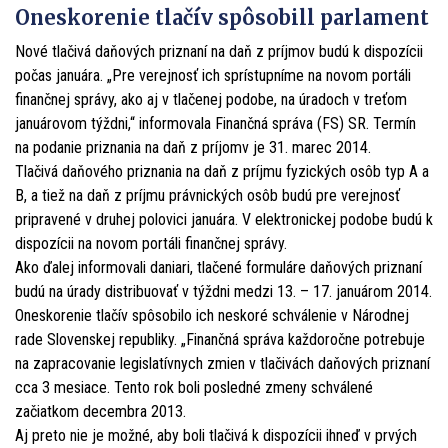
Oneskorenie tlačív spôsobill parlament
Nové tlačivá daňových priznaní na daň z príjmov budú k dispozícii
počas januára. „Pre verejnosť ich sprístupníme na novom portáli
finančnej správy, ako aj v tlačenej podobe, na úradoch v treťom
januárovom týždni,“ informovala Finančná správa (FS) SR. Termín
na podanie priznania na daň z príjomv je 31. marec 2014.
Tlačivá daňového priznania na daň z príjmu fyzických osôb typ A a
B, a tiež na daň z príjmu právnických osôb budú pre verejnosť
pripravené v druhej polovici januára. V elektronickej podobe budú k
dispozícii na novom portáli finančnej správy.
Ako ďalej informovali daniari, tlačené formuláre daňových priznaní
budú na úrady distribuovať v týždni medzi 13. – 17. januárom 2014.
Oneskorenie tlačív spôsobilo ich neskoré schválenie v Národnej
rade Slovenskej republiky. „Finančná správa každoročne potrebuje
na zapracovanie legislatívnych zmien v tlačivách daňových priznaní
cca 3 mesiace. Tento rok boli posledné zmeny schválené
začiatkom decembra 2013.
Aj preto nie je možné, aby boli tlačivá k dispozícii ihneď v prvých