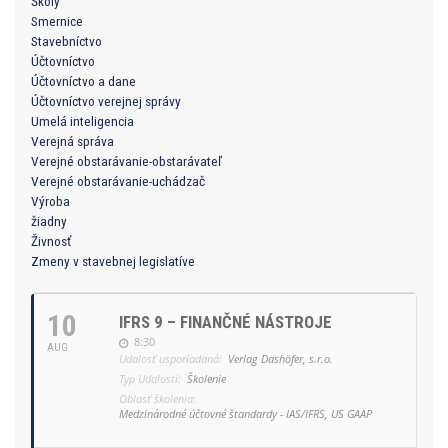
Školy
Smernice
Stavebníctvo
Účtovníctvo
Účtovníctvo a dane
Účtovníctvo verejnej správy
Umelá inteligencia
Verejná správa
Verejné obstarávanie-obstarávateľ
Verejné obstarávanie-uchádzač
Výroba
žiadny
Živnosť
Zmeny v stavebnej legislatíve
10
IFRS 9 – FINANČNÉ NÁSTROJE
8:30
AUG
Udalosť usporiadaná:
Verlag Dashöfer, s.r.o.
Typ Udalosti:
Školenie
Oblasť školenia:
Medzinárodné účtovné štandardy - IAS/IFRS, US GAAP