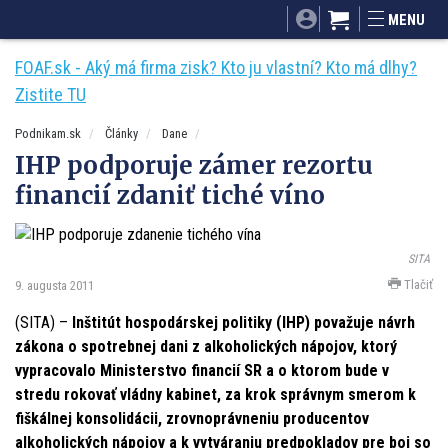
SITA.sk
Podnikam.sk
Mnamky-recepty.sk
MENU
Dobré rady a nápady
ByvanieHrou.sk
FOAF.sk - Aký má firma zisk? Kto ju vlastní? Kto má dlhy?
Zistite TU
Podnikam.sk
Články
Dane
IHP podporuje zámer rezortu
financií zdaniť tiché víno
SITA
Tlačiť
9. augusta 2011
(SITA) –
Inštitút hospodárskej politiky (IHP) považuje návrh
zákona o spotrebnej dani z alkoholických nápojov, ktorý
vypracovalo Ministerstvo financií SR a o ktorom bude v
stredu rokovať vládny kabinet, za krok správnym smerom k
fiškálnej konsolidácii, zrovnoprávneniu producentov
alkoholických nápojov a k vytváraniu predpokladov pre boj so