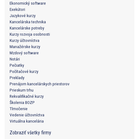
Ekonomický software
Exekútori
Jazykové kurzy
Kancelárska technika
Kancelárske potreby
Kurzy rozvoja osobnosti
Kurzy účtovníctva
Manažérske kurzy
Mzdový software
Notári
Pečiatky
Počítačové kurzy
Preklady
Prenájom kancelárskych priestorov
Prieskum trhu
Rekvalifikačné kurzy
Školenia BOZP
Tlmočenie
Vedenie účtovníctva
Virtuálna kancelária
Zobraziť všetky firmy