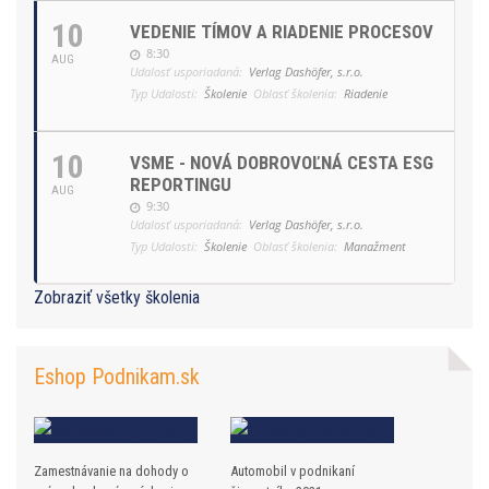
10
VEDENIE TÍMOV A RIADENIE PROCESOV
8:30
AUG
Udalosť usporiadaná:
Verlag Dashöfer, s.r.o.
Typ Udalosti:
Školenie
Oblasť školenia:
Riadenie
10
VSME - NOVÁ DOBROVOĽNÁ CESTA ESG
REPORTINGU
AUG
9:30
Udalosť usporiadaná:
Verlag Dashöfer, s.r.o.
Typ Udalosti:
Školenie
Oblasť školenia:
Manažment
Zobraziť všetky školenia
Eshop Podnikam.sk
Zamestnávanie na dohody o
Automobil v podnikaní