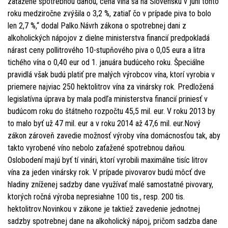
zaťažené spotrebnou daňou, cena vína sa na Slovensku v júni tohto
roku medziročne zvýšila o 3,2 %, zatiaľ čo v prípade piva to bolo
len 2,7 %,“ dodal Palko.Návrh zákona o spotrebnej dani z
alkoholických nápojov z dielne ministerstva financií predpokladá
nárast ceny pollitrového 10-stupňového piva o 0,05 eura a litra
tichého vína o 0,40 eur od 1. januára budúceho roku. Špeciálne
pravidlá však budú platiť pre malých výrobcov vína, ktorí vyrobia v
priemere najviac 250 hektolitrov vína za vinársky rok. Predložená
legislatívna úprava by mala podľa ministerstva financií priniesť v
budúcom roku do štátneho rozpočtu 45,5 mil. eur. V roku 2013 by
to malo byť už 47 mil. eur a v roku 2014 až 47,6 mil. eur.Nový
zákon zároveň zavedie možnosť výroby vína domácnosťou tak, aby
takto vyrobené víno nebolo zaťažené spotrebnou daňou.
Oslobodení majú byť tí vinári, ktorí vyrobili maximálne tisíc litrov
vína za jeden vinársky rok. V prípade pivovarov budú môcť dve
hladiny zníženej sadzby dane využívať malé samostatné pivovary,
ktorých ročná výroba nepresiahne 100 tis., resp. 200 tis.
hektolitrov.Novinkou v zákone je taktiež zavedenie jednotnej
sadzby spotrebnej dane na alkoholický nápoj, pričom sadzba dane