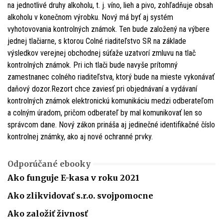
na jednotlivé druhy alkoholu, t. j. víno, lieh a pivo, zohľadňuje obsah
alkoholu v konečnom výrobku. Nový má byť aj systém
vyhotovovania kontrolných známok. Ten bude založený na výbere
jednej tlačiarne, s ktorou Colné riaditeľstvo SR na základe
výsledkov verejnej obchodnej súťaže uzatvorí zmluvu na tlač
kontrolných známok. Pri ich tlači bude navyše prítomný
zamestnanec colného riaditeľstva, ktorý bude na mieste vykonávať
daňový dozor.Rezort chce zaviesť pri objednávaní a vydávaní
kontrolných známok elektronickú komunikáciu medzi odberateľom
a colným úradom, pričom odberateľ by mal komunikovať len so
správcom dane. Nový zákon prináša aj jedinečné identifikačné číslo
kontrolnej známky, ako aj nové ochranné prvky.
Odporúčané ebooky
Ako funguje E-kasa v roku 2021
Ako zlikvidovať s.r.o. svojpomocne
Ako založiť živnosť