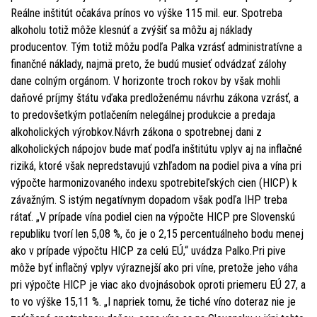
Reálne inštitút očakáva prínos vo výške 115 mil. eur. Spotreba
alkoholu totiž môže klesnúť a zvýšiť sa môžu aj náklady
producentov. Tým totiž môžu podľa Palka vzrásť administratívne a
finančné náklady, najmä preto, že budú musieť odvádzať zálohy
dane colným orgánom. V horizonte troch rokov by však mohli
daňové príjmy štátu vďaka predloženému návrhu zákona vzrásť, a
to predovšetkým potlačením nelegálnej produkcie a predaja
alkoholických výrobkov.Návrh zákona o spotrebnej dani z
alkoholických nápojov bude mať podľa inštitútu vplyv aj na inflačné
riziká, ktoré však nepredstavujú vzhľadom na podiel piva a vína pri
výpočte harmonizovaného indexu spotrebiteľských cien (HICP) k
závažným. S istým negatívnym dopadom však podľa IHP treba
rátať. „V prípade vína podiel cien na výpočte HICP pre Slovenskú
republiku tvorí len 5,08 %, čo je o 2,15 percentuálneho bodu menej
ako v prípade výpočtu HICP za celú EÚ,“ uvádza Palko.Pri pive
môže byť inflačný vplyv výraznejší ako pri víne, pretože jeho váha
pri výpočte HICP je viac ako dvojnásobok oproti priemeru EÚ 27, a
to vo výške 15,11 %. „I napriek tomu, že tiché víno doteraz nie je