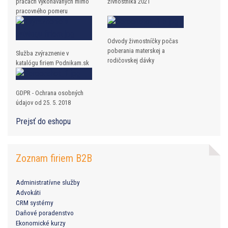
prácach vykonávaných mimo
živnostníka 2021
pracovného pomeru
Odvody živnostníčky počas
poberania materskej a
Služba zvýraznenie v
rodičovskej dávky
katalógu firiem Podnikam.sk
GDPR - Ochrana osobných
údajov od 25. 5. 2018
Prejsť do eshopu
Zoznam firiem B2B
Administratívne služby
Advokáti
CRM systémy
Daňové poradenstvo
Ekonomické kurzy