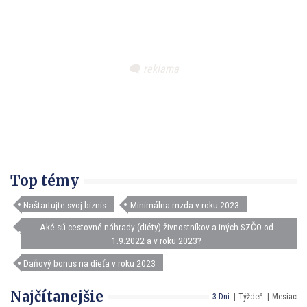
Top témy
Naštartujte svoj biznis
Minimálna mzda v roku 2023
Aké sú cestovné náhrady (diéty) živnostníkov a iných SZČO od
1.9.2022 a v roku 2023?
Daňový bonus na dieťa v roku 2023
Najčítanejšie
3 Dni
Týždeň
Mesiac