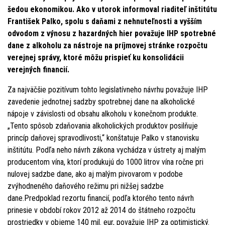
šedou ekonomikou. Ako v utorok informoval riaditeľ inštitútu
František Palko, spolu s daňami z nehnuteľnosti a vyšším
odvodom z výnosu z hazardných hier považuje IHP spotrebné
dane z alkoholu za nástroje na príjmovej stránke rozpočtu
verejnej správy, ktoré môžu prispieť ku konsolidácii
verejných financií.
Za najväčšie pozitívum tohto legislatívneho návrhu považuje IHP
zavedenie jednotnej sadzby spotrebnej dane na alkoholické
nápoje v závislosti od obsahu alkoholu v konečnom produkte.
„Tento spôsob zdaňovania alkoholických produktov posilňuje
princíp daňovej spravodlivosti,“ konštatuje Palko v stanovisku
inštitútu. Podľa neho návrh zákona vychádza v ústrety aj malým
producentom vína, ktorí produkujú do 1000 litrov vína ročne pri
nulovej sadzbe dane, ako aj malým pivovarom v podobe
zvýhodneného daňového režimu pri nižšej sadzbe
dane.Predpoklad rezortu financií, podľa ktorého tento návrh
prinesie v období rokov 2012 až 2014 do štátneho rozpočtu
prostriedky v objeme 140 mil. eur, považuje IHP za optimistický.