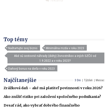
Top témy
Naštartujte svoj biznis
Minimálna mzda v roku 2023
Aké sú cestovné náhrady (diéty) živnostníkov a iných SZČO od
1.9.2022 a v roku 2023?
Daňový bonus na dieťa v roku 2023
Najčítanejšie
3 Dni
Týždeň
Mesiac
Zrážková daň – aké má platiteľ povinnosti v roku 2026?
Ako znížiť riziko pri založení spoločného podnikania?
Desať rád, ako vybrať dobrého finančného