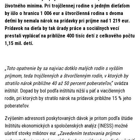
životného minima. Pri trojčlennej rodine s jedným dieťaťom
by išlo o hranicu 1 006 eur a štvorčlenná rodina s dvoma
deťmi by nemala nárok na prídavky pri príjme nad 1 219 eur.
Prídavok na dieťa by tak úrady práce a sociálnych vecí
prestali vyplácať na približne 400 tisíc detí z celkového počtu
1,15 mil. detí.
„
Toto opatrenie by sa najviac dotklo malých rodín s vyšším
príjmom, teda trojčlenných a štvorčlenným rodín, v ktorých by
stratilo nárok približne 40 až 50 percent poberateľov,
“ uvádza
inštitút. Dopad by bol podľa inštitútu nižší u päť a viacčlenných
rodín, pri ktorých by stratilo nárok na prídavok približne 15 % jeho
poberateľov.
Zvýšením adresnosti poskytovaných dávok je pritom podľa štúdie
Inštitútu ekonomických a spoločenských analýz (INESS) možné
ušetriť stovky miliónov eur. „
Zavedením testovania príjmov