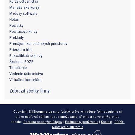
Kurzy účtovníctva
Manažérske kurzy
Mzdový software
Notári
Pečiatky
Počítačové kurzy
Preklady
Prenájom kancelárskych priestorov
Prieskum trhu
Rekvalifikačné kurzy
Školenia BOZP
Tlmočenie
Vedenie účtovníctva
Virtuálna kancelária
Zobraziť všetky firmy
Copyright
© iSicommerce s.r.o.
Všetky práva vyhradené. Vyhradzujeme si
právo udeľovať súhlas na rozmnožovanie, šírenie a na verejný prenos
obsahu.
Ochrana osobných údajov
|
Podmienky používania
|
Kontakt
|
GDPR -
Nastavenie sukromia