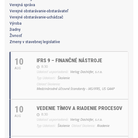
Verejná správa
Verejné obstarávanie-obstarávateľ
Verejné obstarávanie-uchádzač
Výroba
žiadny
Živnosť
Zmeny v stavebnej legislatíve
10
IFRS 9 – FINANČNÉ NÁSTROJE
8:30
AUG
Udalosť usporiadaná:
Verlag Dashöfer, s.r.o.
Typ Udalosti:
Školenie
Oblasť školenia:
Medzinárodné účtovné štandardy - IAS/IFRS, US GAAP
10
VEDENIE TÍMOV A RIADENIE PROCESOV
8:30
AUG
Udalosť usporiadaná:
Verlag Dashöfer, s.r.o.
Typ Udalosti:
Školenie
Oblasť školenia:
Riadenie