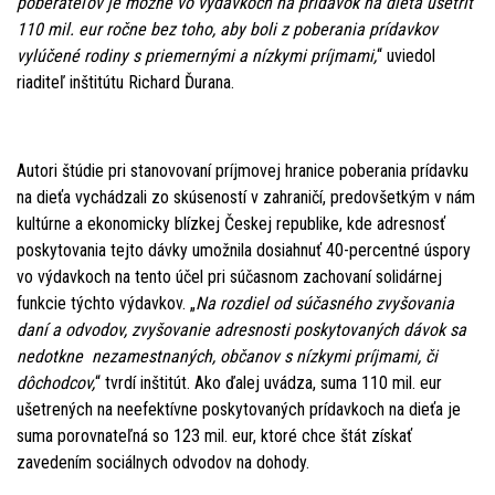
poberateľov je možné vo výdavkoch na prídavok na dieťa ušetriť
110 mil. eur ročne bez toho, aby boli z poberania prídavkov
vylúčené rodiny s priemernými a nízkymi príjmami,
“ uviedol
riaditeľ inštitútu Richard Ďurana.
Autori štúdie pri stanovovaní príjmovej hranice poberania prídavku
na dieťa vychádzali zo skúseností v zahraničí, predovšetkým v nám
kultúrne a ekonomicky blízkej Českej republike, kde adresnosť
poskytovania tejto dávky umožnila dosiahnuť 40-percentné úspory
vo výdavkoch na tento účel pri súčasnom zachovaní solidárnej
funkcie týchto výdavkov. „
Na rozdiel od súčasného zvyšovania
daní a odvodov, zvyšovanie adresnosti poskytovaných dávok sa
nedotkne nezamestnaných, občanov s nízkymi príjmami, či
dôchodcov,
“ tvrdí inštitút. Ako ďalej uvádza, suma 110 mil. eur
ušetrených na neefektívne poskytovaných prídavkoch na dieťa je
suma porovnateľná so 123 mil. eur, ktoré chce štát získať
zavedením sociálnych odvodov na dohody.