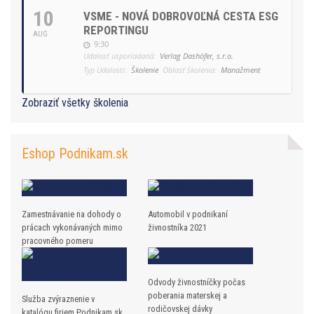
10
VSME - NOVÁ DOBROVOĽNÁ CESTA ESG
REPORTINGU
AUG
9:30
Udalosť usporiadaná:
Verlag Dashöfer, s.r.o.
Typ Udalosti:
Školenie
Oblasť školenia:
Manažment
Zobraziť všetky školenia
Eshop Podnikam.sk
Zamestnávanie na dohody o
Automobil v podnikaní
prácach vykonávaných mimo
živnostníka 2021
pracovného pomeru
Odvody živnostníčky počas
poberania materskej a
Služba zvýraznenie v
rodičovskej dávky
katalógu firiem Podnikam.sk