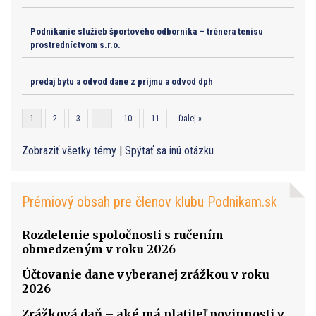
Podnikanie služieb športového odborníka – trénera tenisu
prostredníctvom s.r.o.
predaj bytu a odvod dane z príjmu a odvod dph
1
2
3
…
10
11
Ďalej »
Zobraziť všetky témy
|
Spýtať sa inú otázku
Prémiový obsah pre členov klubu Podnikam.sk
Rozdelenie spoločnosti s ručením
obmedzeným v roku 2026
Účtovanie dane vyberanej zrážkou v roku
2026
Zrážková daň – aké má platiteľ povinnosti v