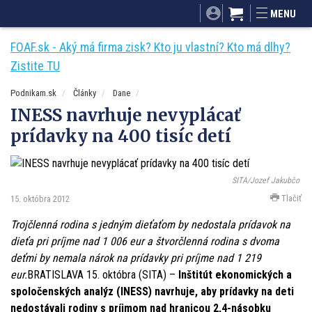
SITA.sk
Podnikam.sk
Mnamky-recepty.sk
MENU
Dobré rady a nápady
ByvanieHrou.sk
FOAF.sk - Aký má firma zisk? Kto ju vlastní? Kto má dlhy?
Zistite TU
Podnikam.sk
Články
Dane
INESS navrhuje nevyplácať
prídavky na 400 tisíc detí
SITA/Jozef Jakubčo
Tlačiť
15. októbra 2012
Trojčlenná rodina s jedným dieťaťom by nedostala prídavok na
dieťa pri príjme nad 1 006 eur a štvorčlenná rodina s dvoma
deťmi by nemala nárok na prídavky pri príjme nad 1 219
eur.
BRATISLAVA 15. októbra (SITA) –
Inštitút ekonomických a
spoločenských analýz (INESS) navrhuje, aby prídavky na deti
nedostávali rodiny s príjmom nad hranicou 2,4-násobku