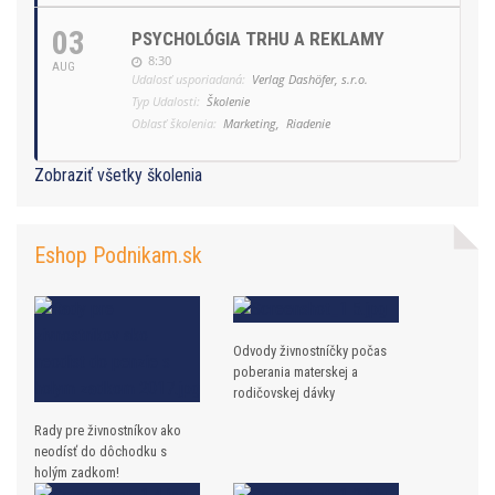
03
PSYCHOLÓGIA TRHU A REKLAMY
8:30
AUG
Udalosť usporiadaná:
Verlag Dashöfer, s.r.o.
Typ Udalosti:
Školenie
Oblasť školenia:
Marketing,
Riadenie
Zobraziť všetky školenia
Eshop Podnikam.sk
Odvody živnostníčky počas
poberania materskej a
rodičovskej dávky
Rady pre živnostníkov ako
neodísť do dôchodku s
holým zadkom!