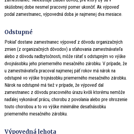
skúšobnej dobe nesmel pracovný pomer ukončiť. Ak výpoveď
podal zamestnanec, výpovedná doba je najmenej dva mesiace.
Odstupné
Pokiaľ dostane zamestnanec výpoveď z dôvodu organizačných
zmien (z organizačných dôvodov) a sťahovania zamestnávateľa
alebo z dôvodu nadbytočnosti, môže rátať s odstupným vo výške
dvojnásobku jeho priemerného mesačného zárobku. V prípade, že
u zamestnávateľa pracoval najmenej päť rokov má nárok na
odstupné vo výške trojnásobku priemerného mesačného zárobku.
Nárok na odstupné má tiež v prípade, že výpoveď dal
zamestnanec z dôvodu pracovného úrazu kvôli ktorému nemôže
naďalej vykonávať prácu, chorobu z povolania alebo pre ohrozenie
touto chorobou a to vo výške minimálne desaťnásobku
priemerného mesačného zárobku.
Výpovedná lehota