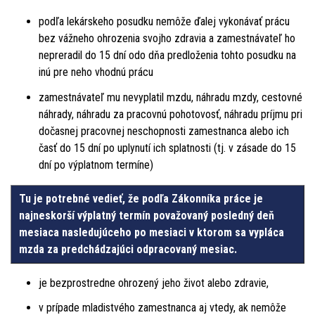
podľa lekárskeho posudku nemôže ďalej vykonávať prácu
bez vážneho ohrozenia svojho zdravia a zamestnávateľ ho
nepreradil do 15 dní odo dňa predloženia tohto posudku na
inú pre neho vhodnú prácu
zamestnávateľ mu nevyplatil mzdu, náhradu mzdy, cestovné
náhrady, náhradu za pracovnú pohotovosť, náhradu príjmu pri
dočasnej pracovnej neschopnosti zamestnanca alebo ich
časť do 15 dní po uplynutí ich splatnosti (tj. v zásade do 15
dní po výplatnom termíne)
Tu je potrebné vedieť, že podľa Zákonníka práce je
najneskorší výplatný termín považovaný posledný deň
mesiaca nasledujúceho po mesiaci v ktorom sa vypláca
mzda za predchádzajúci odpracovaný mesiac.
je bezprostredne ohrozený jeho život alebo zdravie,
v prípade mladistvého zamestnanca aj vtedy, ak nemôže