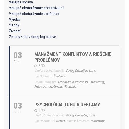
Verejná správa
Verejné obstarávanie-obstarávateľ
Verejné obstarávanie-uchádzač
Výroba
žiadny
Živnosť
Zmeny v stavebnej legislatíve
03
MANAŽMENT KONFLIKTOV A RIEŠENIE
PROBLÉMOV
AUG
8:30
Udalosť usporiadaná:
Verlag Dashöfer, s.r.o.
Typ Udalosti:
Školenie
Oblasť školenia:
Manažérske zručnosti,
Marketing,
Právo a manažment,
Riadenie
03
PSYCHOLÓGIA TRHU A REKLAMY
8:30
AUG
Udalosť usporiadaná:
Verlag Dashöfer, s.r.o.
Typ Udalosti:
Školenie
Oblasť školenia:
Marketing