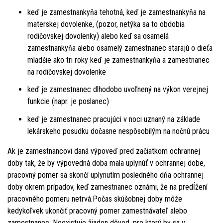
keď je zamestnankyňa tehotná, keď je zamestnankyňa na
materskej dovolenke, (pozor, netýka sa to obdobia
rodičovskej dovolenky) alebo keď sa osamelá
zamestnankyňa alebo osamelý zamestnanec starajú o dieťa
mladšie ako tri roky keď je zamestnankyňa a zamestnanec
na rodičovskej dovolenke
keď je zamestnanec dlhodobo uvoľnený na výkon verejnej
funkcie (napr. je poslanec)
keď je zamestnanec pracujúci v noci uznaný na základe
lekárskeho posudku dočasne nespôsobilým na nočnú prácu
Ak je zamestnancovi daná výpoveď pred začiatkom ochrannej
doby tak, že by výpovedná doba mala uplynúť v ochrannej dobe,
pracovný pomer sa skončí uplynutím posledného dňa ochrannej
doby okrem prípadov, keď zamestnanec oznámi, že na predĺžení
pracovného pomeru netrvá.Počas skúšobnej doby môže
kedykoľvek ukončiť pracovný pomer zamestnávateľ alebo
zamestnanec. Neexistuje žiaden dôvod, pre ktorý by sa v