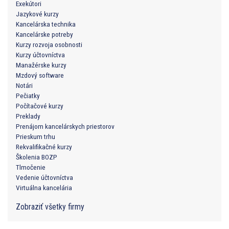
Exekútori
Jazykové kurzy
Kancelárska technika
Kancelárske potreby
Kurzy rozvoja osobnosti
Kurzy účtovníctva
Manažérske kurzy
Mzdový software
Notári
Pečiatky
Počítačové kurzy
Preklady
Prenájom kancelárskych priestorov
Prieskum trhu
Rekvalifikačné kurzy
Školenia BOZP
Tlmočenie
Vedenie účtovníctva
Virtuálna kancelária
Zobraziť všetky firmy