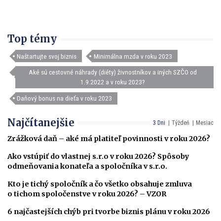
Top témy
Naštartujte svoj biznis
Minimálna mzda v roku 2023
Aké sú cestovné náhrady (diéty) živnostníkov a iných SZČO od
1.9.2022 a v roku 2023?
Daňový bonus na dieťa v roku 2023
Najčítanejšie
3 Dni
Týždeň
Mesiac
Zrážková daň – aké má platiteľ povinnosti v roku 2026?
Ako vstúpiť do vlastnej s.r.o v roku 2026? Spôsoby
odmeňovania konateľa a spoločníka v s.r.o.
Kto je tichý spoločník a čo všetko obsahuje zmluva
o tichom spoločenstve v roku 2026? – VZOR
6 najčastejších chýb pri tvorbe biznis plánu v roku 2026