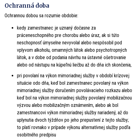
Ochranná doba
Ochrannou dobou sa rozumie obdobie:
kedy zamestnanec je uznaný dočasne za
práceneschopného pre chorobu alebo úraz, ak si túto
neschopnosť úmyselne nevyvolal alebo nespôsobil pod
vplyvom alkoholu, omamných látok alebo psychotropných
látok, a v dobe od podania návrhu na ústavné ošetrovanie
alebo od nástupu na kúpeľnú liečbu až do dňa ich skončenia,
pri povolaní na výkon mimoriadnej služby v období krízovej
situácie odo dňa, keď bol zamestnanec povolaný na výkon
mimoriadnej služby doručením povolávacieho rozkazu alebo
keď bol na výkon mimoriadnej služby povolaný mobilizačnou
výzvou alebo mobilizačným oznámením, alebo ak bol
zamestnancovi výkon mimoriadnej služby nariadený, až do
uplynutia dvoch týždňov po jeho prepustení z tejto služby;
to platí rovnako v prípade výkonu alternatívnej služby podľa
osobitného predpisu