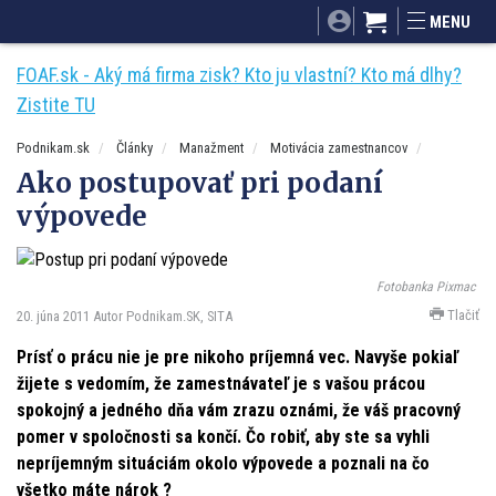
SITA.sk
Podnikam.sk
Mnamky-recepty.sk
MENU
Dobré rady a nápady
ByvanieHrou.sk
FOAF.sk - Aký má firma zisk? Kto ju vlastní? Kto má dlhy?
Zistite TU
Podnikam.sk
Články
Manažment
Motivácia zamestnancov
Ako postupovať pri podaní
výpovede
Fotobanka Pixmac
Tlačiť
20. júna 2011
Autor Podnikam.SK, SITA
Prísť o prácu nie je pre nikoho príjemná vec. Navyše pokiaľ
žijete s vedomím, že zamestnávateľ je s vašou prácou
spokojný a jedného dňa vám zrazu oznámi, že váš pracovný
pomer v spoločnosti sa končí. Čo robiť, aby ste sa vyhli
nepríjemným situáciám okolo výpovede a poznali na čo
všetko máte nárok ?