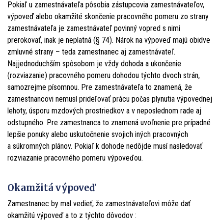
Pokiaľ u zamestnávateľa pôsobia zástupcovia zamestnávateľov,
výpoveď alebo okamžité skončenie pracovného pomeru zo strany
zamestnávateľa je zamestnávateľ povinný vopred s nimi
prerokovať, inak je neplatná (§ 74). Nárok na výpoveď majú obidve
zmluvné strany – teda zamestnanec aj zamestnávateľ.
Najjednoduchším spôsobom je vždy dohoda a ukončenie
(rozviazanie) pracovného pomeru dohodou týchto dvoch strán,
samozrejme písomnou. Pre zamestnávateľa to znamená, že
zamestnancovi nemusí prideľovať prácu počas plynutia výpovednej
lehoty, úsporu mzdových prostriedkov a v neposlednom rade aj
odstupného. Pre zamestnanca to znamená uvoľnenie pre prípadné
lepšie ponuky alebo uskutočnenie svojich iných pracovných
a súkromných plánov. Pokiaľ k dohode nedôjde musí nasledovať
rozviazanie pracovného pomeru výpoveďou.
Okamžitá výpoveď
Zamestnanec by mal vedieť, že zamestnávateľovi môže dať
okamžitú výpoveď a to z týchto dôvodov :