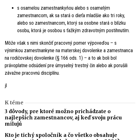
s osamelou zamestnankyňou alebo s osamelým
zamestnancom, ak sa stará o dieťa mladšie ako tri roky,
alebo so zamestnancom, ktorý sa osobne stará o blízku
osobu, ktorá je osobou s ťažkým zdravotným postihnutím.
Môže však s nimi skončiť pracovný pomer výpoveďou – s
výnimkou zamestnankyne na materskej dovolenke a zamestnanca
na rodičovskej dovolenke (§ 166 ods. 1) – a to ak boli bol
právoplatne odsúdení pre úmyselný trestný čin alebo ak porušili
závažne pracovnú disciplínu.
jl
K téme
3 dôvody, pre ktoré možno prichádzate o
najlepších zamestnancov, aj keď svoju prácu
milujú
Kto je tichý spoločník a čo všetko obsahuje