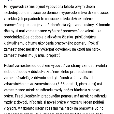
Pri výpovedi začína plynúť výpovedná lehota prvým dňom
nasledujúceho mesiaca po doručení výpovede a trvá dva mesiace,
v niektorých prípadoch tri mesiace a teda deň ukončenia
pracovného pomeru je v deň doručenia výpovede známy. K tomuto
dňu by si mal zamestnanec vyčerpať prenesenú dovolenku za
predchádzajúce obdobie a alikvótnu čiastku prislúchajúcu
k aktuálnemu dátumu ukončenia pracovného pomeru. Pokiaľ
zamestnanec nestihne vyčerpať dovolenku na ktorú má nárok,
zamestnávateľ mu ju musí preplatiť.
Pokiaľ zamestnanec dostane výpoveď zo strany zamestnávateľa
alebo dohodou v dôsledku zrušenia alebo premiestnenia
zamestnávateľa, z dôvodu nadbytočnosti alebo z dôvodu
zdravotného stavu zamestnanca (§ 63, odst. 1, písm. a-c)) má
zamestnanec nárok na náhradu mzdy počas hľadania si novej
práce. Pred ukončením pracovného pomeru má nárok na náhradu
mzdy z dôvodu hľadania si novej práce v rozsahu jeden poldeň
v týždni. V takomto istom rozsahu má nárok na pracovné voľno