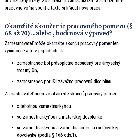
bez náhrady mzdy. So súhlasom zamestnávateľa si môže tieto
pracovné voľná spojiť a takto si hľadať novú prácu.
Okamžité skončenie pracovného pomeru (§
68 až 70) …alebo „hodinová výpoveď“
Zamestnávateľ môže okamžite skončiť pracovný pomer len
výnimočne a to v prípadoch ak:
zamestnanec bol právoplatne odsúdený pre úmyselný
trestný čin,
zamestnanec porušil závažne pracovnú disciplínu.
Zamestnávateľ nemôže okamžite skončiť pracovný pomer:
s tehotnou zamestnankyňou,
so zamestnankyňou na materskej dovolenke
so zamestnankyňou a zamestnancom na rodičovskej
dovolenke (podľa § 166 ods.1),