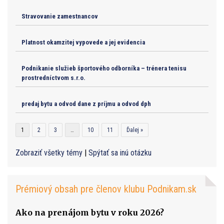
Stravovanie zamestnancov
Platnost okamzitej vypovede a jej evidencia
Podnikanie služieb športového odborníka – trénera tenisu
prostredníctvom s.r.o.
predaj bytu a odvod dane z príjmu a odvod dph
1
2
3
…
10
11
Ďalej »
Zobraziť všetky témy
|
Spýtať sa inú otázku
Prémiový obsah pre členov klubu Podnikam.sk
Ako na prenájom bytu v roku 2026?