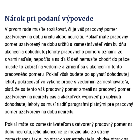
Nárok pri podaní výpovede
V prvom rade musíte rozlišovať, či je váš pracovný pomer
uzatvorený na dobu určitú alebo neurčitú. Pokiaľ máte pracovný
pomer uzatvorený na dobu určitú a zamestnávateľ vám ku dňu
ukončenia dohodnutej lehoty pracovného pomeru oznámi, že
s vami naďalej nepočíta a na ďalší deň nemusíte chodiť do práce
musíte to zobrať na vedomie a zmieriť sa s ukončením tohto
pracovného pomeru. Pokiaľ však budete po uplynutí dohodnutej
lehoty pokračovať vo výkone práce s vedomím zamestnávateľa,
platí, že sa tento váš pracovný pomer zmenil na pracovný pomer
uzatvorený na neurčitý čas a akákoľvek výpoveď po uplynutí
dohodnutej lehoty sa musí riadiť paragrafmi platnými pre pracovný
pomer uzatvorený na dobu neurčitú.
Pokiaľ máte so zamestnávateľom uzatvorený pracovný pomer na
dobu neurčitú, jeho ukončenie je možné ako zo strany
zamestnanca tak aj zo strany zamestnávateľa, obidve strany sa