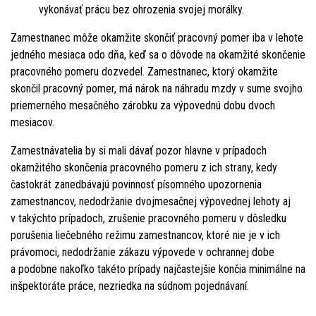
vykonávať prácu bez ohrozenia svojej morálky.
Zamestnanec môže okamžite skončiť pracovný pomer iba v lehote
jedného mesiaca odo dňa, keď sa o dôvode na okamžité skončenie
pracovného pomeru dozvedel. Zamestnanec, ktorý okamžite
skončil pracovný pomer, má nárok na náhradu mzdy v sume svojho
priemerného mesačného zárobku za výpovednú dobu dvoch
mesiacov.
Zamestnávatelia by si mali dávať pozor hlavne v prípadoch
okamžitého skončenia pracovného pomeru z ich strany, kedy
častokrát zanedbávajú povinnosť písomného upozornenia
zamestnancov, nedodržanie dvojmesačnej výpovednej lehoty aj
v takýchto prípadoch, zrušenie pracovného pomeru v dôsledku
porušenia liečebného režimu zamestnancov, ktoré nie je v ich
právomoci, nedodržanie zákazu výpovede v ochrannej dobe
a podobne nakoľko takéto prípady najčastejšie končia minimálne na
inšpektoráte práce, nezriedka na súdnom pojednávaní.