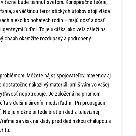
 víťazne bude tiahnuť svetom. Konšpiračné teórie,
ania, za väčšinou teroristických útokov stojí vláda
kách niekoľko bohatých rodín – majú dosť a dosť
igentnými ľuďmi. To je ukážka, ako veľa záleží na
rný obsah okamžite rozdupaný a podrobený
m problémom. Môžete nájsť spojovateľov, mavenov aj
 dostatočne nákazlivý materiál, príliš vám vo vašej
ytľavosť nepotrebuje. Je založená na priamom
očíta s ďalším šírením medzi ľuďmi. Pri propagácii
. Nie je možné si teda brať príklad z televíznej
 Vráťme sa však na klady pred dedinskou chalupou a
ť tu.