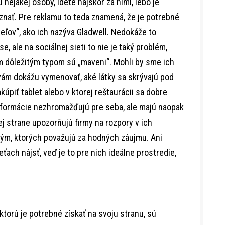
nejakej osoby, idete najskôr za nimi, lebo je
nať. Pre reklamu to teda znamená, že je potrebné
teľov“, ako ich nazýva Gladwell. Nedokáže to
ise, ale na sociálnej sieti to nie je taký problém,
m dôležitým typom sú „maveni“. Mohli by sme ich
rí vám dokážu vymenovať, aké látky sa skrývajú pod
kúpiť tablet alebo v ktorej reštaurácii sa dobre
informácie nezhromažďujú pre seba, ale majú naopak
ej strane upozorňujú firmy na rozpory v ich
tým, ktorých považujú za hodných záujmu. Ani
ťach nájsť, veď je to pre nich ideálne prostredie,
 ktorú je potrebné získať na svoju stranu, sú