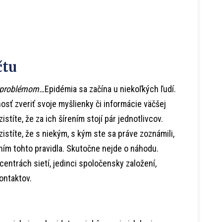
čtu
m problémom…
Epidémia sa začína u niekoľkých ľudí.
osť zveriť svoje myšlienky či informácie väčšej
stíte, že za ich šírením stojí pár jednotlivcov.
zistíte, že s niekým, s kým ste sa práve zoznámili,
ím tohto pravidla. Skutočne nejde o náhodu.
v centrách sietí, jedinci spoločensky založení,
ontaktov.