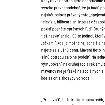
Kedykoľvek potrebujete odporúčanie u 
vysoko pravdepodobné, že ju budú poz
najskôr osloviť práve týchto „spojova
televízia, billboard ani inzerát v časop
pokiaľ poznáte správnych ľudí. Druhý
tiež nazvať znalci. Sú to jedinci, kto
„éčkami“, kde je možné najlacnejšie na
najete za slušnú cenu. Maveni tieto 
silnú potrebu sa o ne podeliť. Na jedn
vystupovaní, na druhej robia reklamu 
mavenov nie je ťažké na sociálnych sie
kde sa cítia ako ryby vo vode.
„Predavači“, teda tretia skupina osôb,