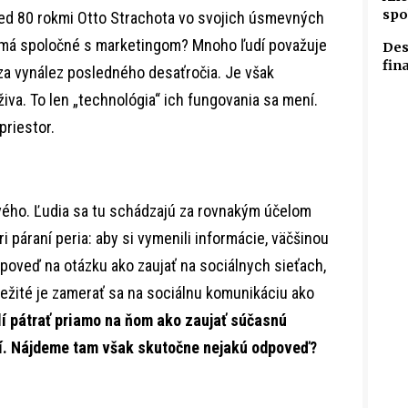
spo
red 80 rokmi Otto Strachota vo svojich úsmevných
o má spoločné s marketingom? Mnoho ľudí považuje
Des
fin
za vynález posledného desaťročia. Je však
živa. To len „technológia“ ich fungovania sa mení.
priestor.
vého. Ľudia sa tu schádzajú za rovnakým účelom
ri páraní peria: aby si vymenili informácie, väčšinou
odpoveď na otázku ako zaujať na sociálnych sieťach,
žité je zamerať sa na sociálnu komunikáciu ako
 pátrať priamo na ňom ako zaujať súčasnú
tí. Nájdeme tam však skutočne nejakú odpoveď?