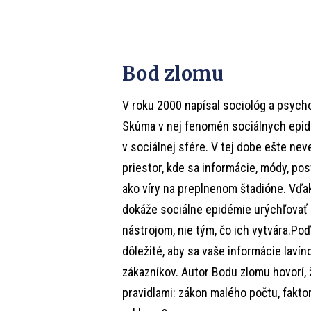
Bod zlomu
V roku 2000 napísal sociológ a psyc
Skúma v nej fenomén sociálnych epidém
v sociálnej sfére. V tej dobe ešte nev
priestor, kde sa informácie, módy, pos
ako víry na preplnenom štadióne. Vďa
dokáže sociálne epidémie urýchľovať a 
nástrojom, nie tým, čo ich vytvára.Po
dôležité, aby sa vaše informácie lavíno
zákazníkov. Autor Bodu zlomu hovorí, 
pravidlami: zákon malého počtu, fakto