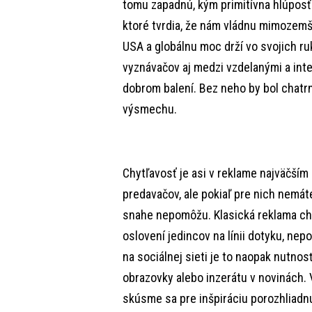
tomu zapadnú, kým primitívna hlúposť
ktoré tvrdia, že nám vládnu mimozemšť
USA a globálnu moc drží vo svojich ru
vyznávačov aj medzi vzdelanými a intel
dobrom balení. Bez neho by bol chat
výsmechu.
Chytľavosť je asi v reklame najväčší
predavačov, ale pokiaľ pre nich nemáte
snahe nepomôžu. Klasická reklama ch
oslovení jedincov na línii dotyku, nep
na sociálnej sieti je to naopak nutnosť
obrazovky alebo inzerátu v novinách.
skúsme sa pre inšpiráciu porozhliadnu