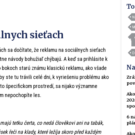
To
N
M
lnych sieťach
h sa dočítate, že reklamu na sociálnych sieťach
D
tne návody bohužiaľ chýbajú. A keď sa prihlásite k
Na
 bokoch starú známu klasickú reklamu, ako všade
y ste tu trávili celé dni, k vyriešeniu problému ako
Zrá
pov
to špecifickom prostredí, sa nijako významne
Ako
om nepochopíte les.
202
spo
6 n
ajú tetku čerta, co nedá člověkovi ani na tabák,
plá
sek řeči na klady, které ležíja skoro před každým
Ako