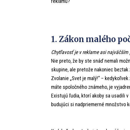
reklamu?
1. Zákon malého po
Chytľavosť je v reklame asi najväčší
Nie preto, že by ste snáď nemali možn
skupine, ale pretože nakoniec beztak zi
Zvolanie „Svet je malý!“ – kedykoľvek 
máte spoločného známeho, je vyjadren
Existujú ľudia, ktorí akoby sa usadili 
budujúci si nadpriemerné množstvo k