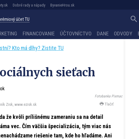
ty.sk
Dobré rady a nápady
ByvanieHrou.sk
 prémiový účet TU
RKETING
FINANCOVANIE
ÚČTOVNÍCTVO
DANE
ODVODY
astní? Kto má dlhy? Zistite TU
ociálnych sieťach
Fotobanka Pixmac
Tlačiť
ník Zisk, www.ezisk.sk
da že kvôli prílišnému zameraniu sa na detail
náma vec. Čím väčšia špecializácia, tým viac nás
o nenachádzame riešenie tam, kde ho hľadáme. Ani