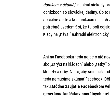
domkem v dědině,
“ napísal niekedy p
obrázkoch zo slováckej dediny. Čo t
sociálne siete a komunikáciu na nich 
potrebné uvedomiť si, že tu boli odjak
Klady na „návsi“ nahradil elektronický 
Ani na Facebooku teda nejde o nič no
ako „strýci na kládach“ alebo „tetky“ p
klebety a drby. Na to, aby sme našli 
teda nemusíme skúmať Facebook. Dôle
takú.
Módne zaujatie Facebookom velí
generáciu fanúšikov sociálnych sie