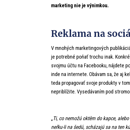
marketing nie je výnimkou.
Reklama na sociá
V mnohých marketingových publikáciác
je potrebné poňať trochu inak. Konkré
svojmu účtu na Facebooku, nájdete po
inde na internete. Obávam sa, že aj keb
teda propagovať svoje produkty v tom
nepriblížite. Vysedávaním pod strom
„
Ti, co nemožú oktěm do kapce, alebo m
neřku-li na šedú, scházajú sa na ten kú