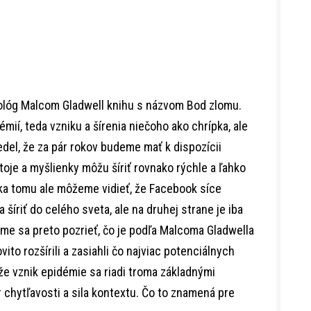
hológ Malcom Gladwell knihu s názvom Bod zlomu.
ií, teda vzniku a šírenia niečoho ako chrípka, ale
edel, že za pár rokov budeme mať k dispozícii
toje a myšlienky môžu šíriť rovnako rýchle a ľahko
ka tomu ale môžeme vidieť, že Facebook síce
šíriť do celého sveta, ale na druhej strane je iba
ďme sa preto pozrieť, čo je podľa Malcoma Gladwella
vito rozšírili a zasiahli čo najviac potenciálnych
že vznik epidémie sa riadi troma základnými
r chytľavosti a sila kontextu. Čo to znamená pre