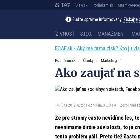
SITA.sk
Podnikam.sk
Mnamky-recep
Buďte správne informovaný!
Získajte
ŽIVNOSŤ
S.R.O.
MANAŽMENT
MA
FOAF.sk - Aký má firma zisk? Kto ju vl
Podnikam.sk
Články
Marketing
Ako zaujať na s
14. júna 2012
Autor Podnikam.SK, SITA
Zdroj Mesač
Že pre stromy často nevidíme les, te
nevnímame širšie súvislosti, to je z
tento problém páli. Preto tiež čast