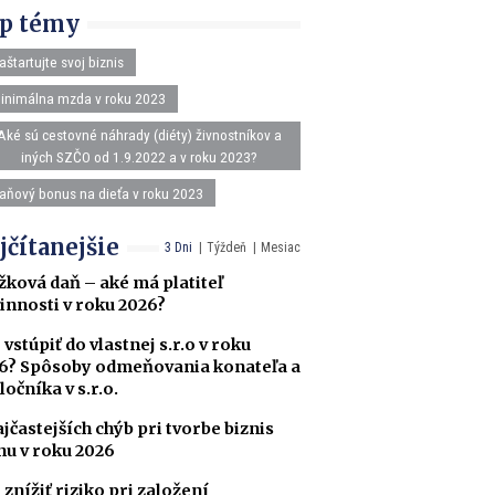
p témy
aštartujte svoj biznis
inimálna mzda v roku 2023
Aké sú cestovné náhrady (diéty) živnostníkov a
iných SZČO od 1.9.2022 a v roku 2023?
aňový bonus na dieťa v roku 2023
jčítanejšie
3 Dni
Týždeň
Mesiac
žková daň – aké má platiteľ
innosti v roku 2026?
 vstúpiť do vlastnej s.r.o v roku
6? Spôsoby odmeňovania konateľa a
ločníka v s.r.o.
ajčastejších chýb pri tvorbe biznis
nu v roku 2026
 znížiť riziko pri založení