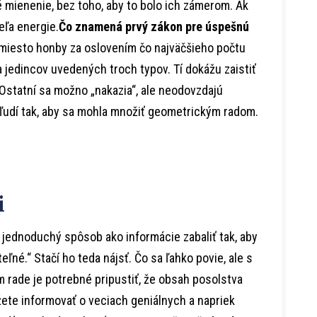
né mienenie, bez toho, aby to bolo ich zámerom. Ak
eľa energie.
Čo znamená prvý zákon pre úspešnú
miesto honby za oslovením čo najväčšieho počtu
a jedincov uvedených troch typov. Tí dokážu zaistiť
Ostatní sa možno „nakazia“, ale neodovzdajú
ľudí tak, aby sa mohla množiť geometrickým radom.
i
e jednoduchý spôsob ako informácie zabaliť tak, aby
né.“ Stačí ho teda nájsť. Čo sa ľahko povie, ale s
om rade je potrebné pripustiť, že obsah posolstva
ôžete informovať o veciach geniálnych a napriek