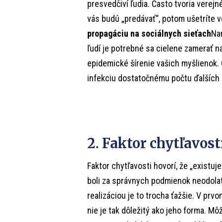
presvedčiví ľudia. Často tvoria verej
vás budú „predávať“, potom ušetríte v
propagáciu na sociálnych sieťach
Na
ľudí je potrebné sa cielene zamerať n
epidemické šírenie vašich myšlienok. 
infekciu dostatočnému počtu ďalších 
2. Faktor chytľavost
Faktor chytľavosti hovorí, že „existuj
boli za správnych podmienok neodolateľ
realizáciou je to trocha ťažšie. V prv
nie je tak dôležitý ako jeho forma. M