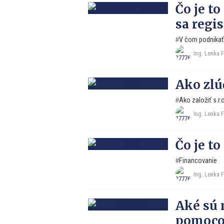
Čo je t
sa regi
V čom podnikať
Ing. Lenka 
Ako zlúč
Ako založiť s.r.o
Ing. Lenka 
Čo je t
Financovanie
Ing. Lenka 
Aké sú 
pomocou