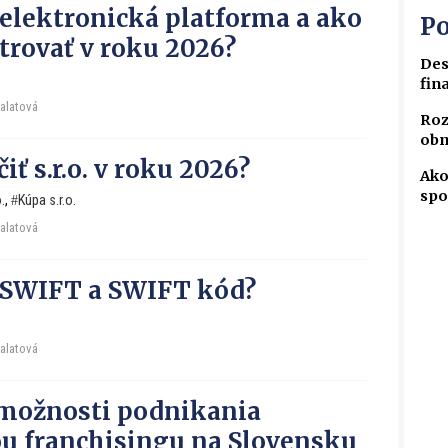
o elektronická platforma a ako
Po
strovať v roku 2026?
Des
fin
Falatová
Roz
obm
iť s.r.o. v roku 2026?
Ako
spo
.
,
Kúpa s.r.o.
Falatová
o SWIFT a SWIFT kód?
Falatová
možnosti podnikania
 franchisingu na Slovensku