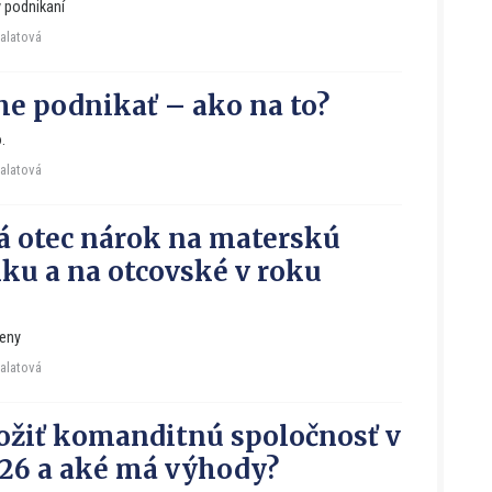
 podnikaní
Falatová
e podnikať – ako na to?
.
Falatová
 otec nárok na materskú
ku a na otcovské v roku
meny
Falatová
ožiť komanditnú spoločnosť v
26 a aké má výhody?