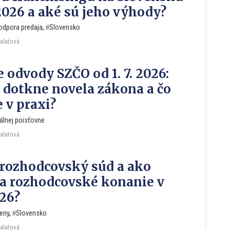
2026 a aké sú jeho výhody?
odpora predaja
,
Slovensko
Falatová
e odvody SZČO od 1. 7. 2026:
 dotkne novela zákona a čo
 v praxi?
álnej poisťovne
Falatová
o rozhodcovský súd a ako
a rozhodcovské konanie v
26?
eny
,
Slovensko
Falatová