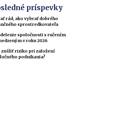
sledné príspevky
ať rád, ako vybrať dobrého
ančného sprostredkovateľa
delenie spoločnosti s ručením
edzeným v roku 2026
 znížiť riziko pri založení
ločného podnikania?