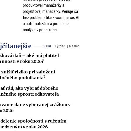
produktovej manažérky a
projektovej manažérky. Venuje sa
tiež problematike E-commerce, AI
a automatizácii a procesnej
analýze v podnikoch.
jčítanejšie
3 Dni
Týždeň
Mesiac
žková daň – aké má platiteľ
innosti v roku 2026?
 znížiť riziko pri založení
ločného podnikania?
ať rád, ako vybrať dobrého
ančného sprostredkovateľa
ovanie dane vyberanej zrážkou v
u 2026
delenie spoločnosti s ručením
edzeným v roku 2026