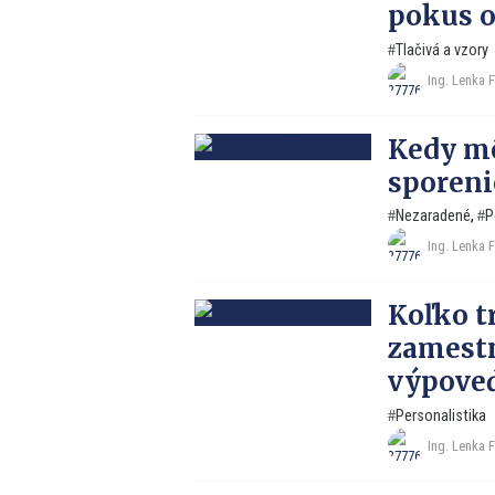
pokus o
Tlačivá a vzory
Ing. Lenka 
Kedy mô
sporeni
Nezaradené
,
P
Ing. Lenka 
Koľko t
zamestn
výpoveď
Personalistika
Ing. Lenka 