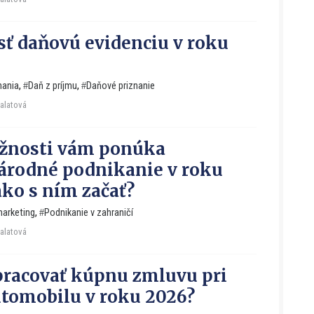
sť daňovú evidenciu v roku
nania
,
Daň z príjmu
,
Daňové priznanie
Falatová
žnosti vám ponúka
rodné podnikanie v roku
ako s ním začať?
arketing
,
Podnikanie v zahraničí
Falatová
racovať kúpnu zmluvu pri
tomobilu v roku 2026?