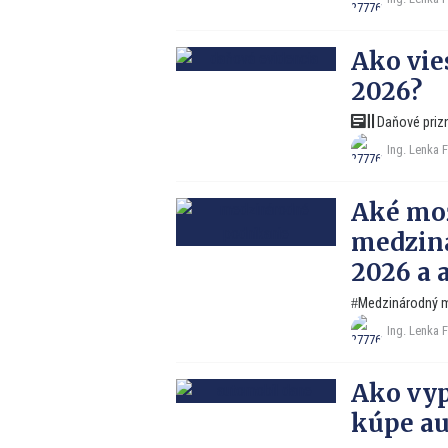
Ako vie
2026?
Daňové priz
Ing. Lenka 
Aké mo
medziná
2026 a 
Medzinárodný m
Ing. Lenka 
Ako vyp
kúpe au