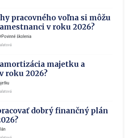
hy pracovného voľna si môžu
zamestnanci v roku 2026?
Povinné školenia
Falatová
o amortizácia majetku a
 v roku 2026?
jetku
Falatová
racovať dobrý finančný plán
2026?
lán
Falatová