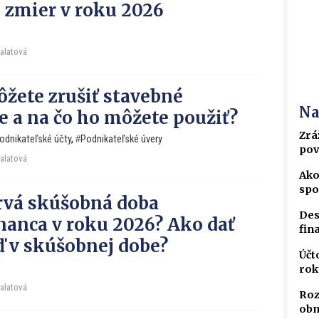
 zmier v roku 2026
Falatová
žete zrušiť stavebné
Na
e a na čo ho môžete použiť?
Zrá
odnikateľské účty
,
Podnikateľské úvery
pov
Falatová
Ako
spo
rvá skúšobná doba
Des
anca v roku 2026? Ako dať
fin
 v skúšobnej dobe?
Účt
rok
Falatová
Roz
obm