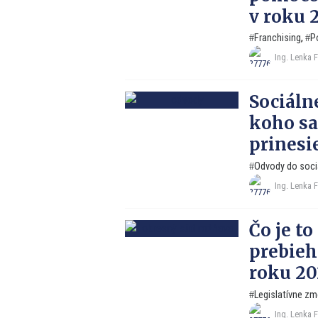
v roku 
Franchising
,
P
Ing. Lenka 
Sociáln
koho sa
prinesie
Odvody do soci
Ing. Lenka 
Čo je t
prebieh
roku 20
Legislatívne zm
Ing. Lenka 