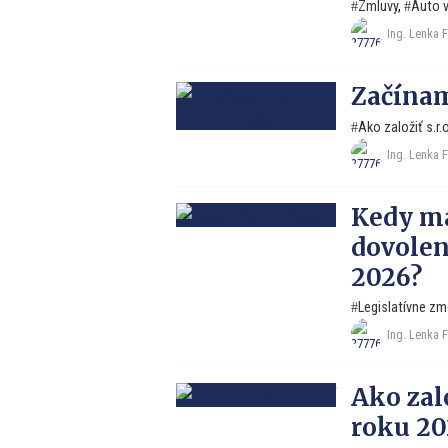
Zmluvy
,
Auto v
Ing. Lenka 
Začínam
Ako založiť s.r.o
Ing. Lenka 
Kedy má
dovolen
2026?
Legislatívne z
Ing. Lenka 
Ako zal
roku 20