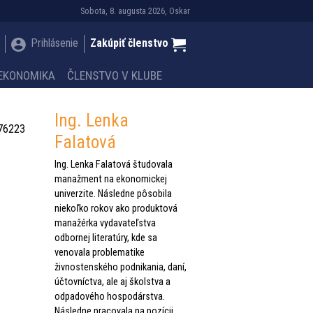
Sobota, 8. augusta 2026, Oskar
Prihlásenie
Zakúpiť členstvo
EKONOMIKA
ČLENSTVO V KLUBE
Ing. Lenka
Falatová
Ing. Lenka Falatová študovala
manažment na ekonomickej
univerzite. Následne pôsobila
niekoľko rokov ako produktová
manažérka vydavateľstva
odbornej literatúry, kde sa
venovala problematike
živnostenského podnikania, daní,
účtovníctva, ale aj školstva a
odpadového hospodárstva.
Následne pracovala na pozícii