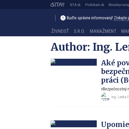
SITA.sk
Podnikam.sk
Mnamky-recep
Buďte správne informovaný!
Získajte
ŽIVNOSŤ
S.R.O.
MANAŽMENT
MA
Author:
Ing. L
Aké pov
bezpečn
práci (
Bezpečnostný
Ing. Lenka 
Upomien