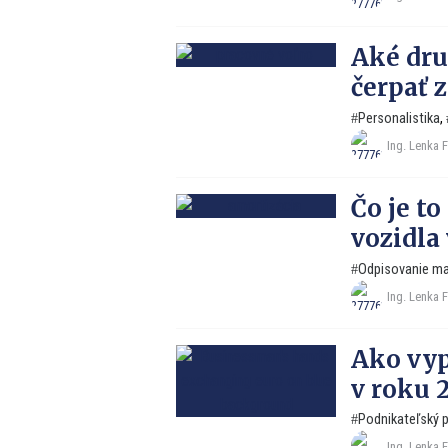
Aké dru
čerpať 
Personalistika
,
Ing. Lenka 
Čo je t
vozidla
Odpisovanie ma
Ing. Lenka 
Ako vyp
v roku 
Podnikateľský p
Ing. Lenka 