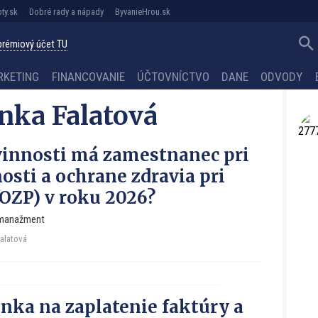
ty.sk
Dobré rady a nápady
ByvanieHrou.sk
 prémiový účet TU
RKETING
FINANCOVANIE
ÚČTOVNÍCTVO
DANE
ODVODY
enka Falatová
innosti má zamestnanec pri
osti a ochrane zdravia pri
BOZP) v roku 2026?
 manažment
Falatová
ka na zaplatenie faktúry a