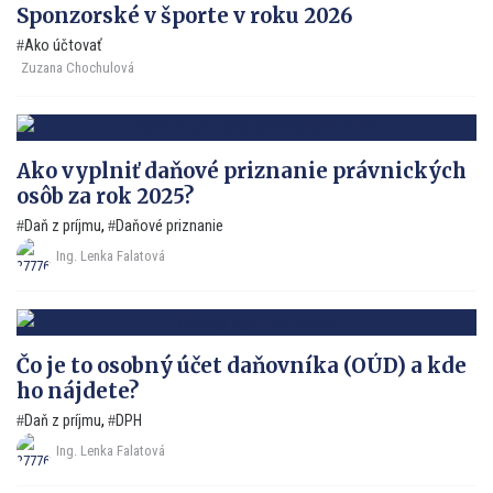
Sponzorské v športe v roku 2026
Ako účtovať
Zuzana Chochulová
Ako vyplniť daňové priznanie právnických
osôb za rok 2025?
Daň z príjmu
,
Daňové priznanie
Ing. Lenka Falatová
Čo je to osobný účet daňovníka (OÚD) a kde
ho nájdete?
Daň z príjmu
,
DPH
Ing. Lenka Falatová