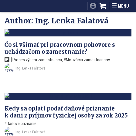
SITA.sk
Podnikam.sk
Mnamky-recepty.sk
MENU
Dobré rady a nápady
ByvanieHrou.sk
Author:
Ing. Lenka Falatová
Čo si všímať pri pracovnom pohovore s
uchádzačom o zamestnanie?
Proces výberu zamestnanca
,
Motivácia zamestnancov
Ing. Lenka Falatová
Kedy sa oplatí podať daňové priznanie
k dani z príjmov fyzickej osoby za rok 2025
Daňové priznanie
Ing. Lenka Falatová