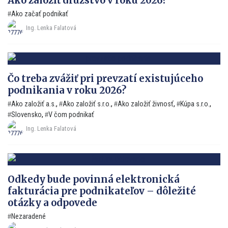
Ako založiť družstvo v roku 2026?
Ako začať podnikať
Ing. Lenka Falatová
Čo treba zvážiť pri prevzatí existujúceho
podnikania v roku 2026?
Ako založiť a.s.
,
Ako založiť s.r.o.
,
Ako založiť živnosť
,
Kúpa s.r.o.
,
Slovensko
,
V čom podnikať
Ing. Lenka Falatová
Odkedy bude povinná elektronická
fakturácia pre podnikateľov – dôležité
otázky a odpovede
Nezaradené