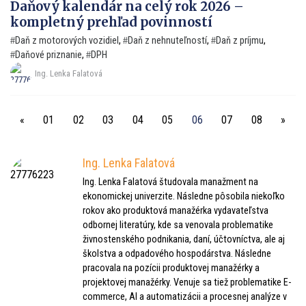
Daňový kalendár na celý rok 2026 –
kompletný prehľad povinností
Daň z motorových vozidiel
,
Daň z nehnuteľností
,
Daň z príjmu
,
Daňové priznanie
,
DPH
Ing. Lenka Falatová
«
01
02
03
04
05
06
07
08
»
Ing. Lenka Falatová
Ing. Lenka Falatová študovala manažment na
ekonomickej univerzite. Následne pôsobila niekoľko
rokov ako produktová manažérka vydavateľstva
odbornej literatúry, kde sa venovala problematike
živnostenského podnikania, daní, účtovníctva, ale aj
školstva a odpadového hospodárstva. Následne
pracovala na pozícii produktovej manažérky a
projektovej manažérky. Venuje sa tiež problematike E-
commerce, AI a automatizácii a procesnej analýze v