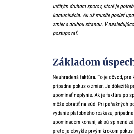
určitým druhom sporov, ktoré je potrebn
komunikácia. Ak už musíte poslať upom
zmier s druhou stranou. V nasledujúc
postupovať.
Základom úspech
Neuhradená faktúra. To je dôvod, pre
prípadne pokus o zmier. Je dôležité 
upomínať neplynie. Ak je faktúra po spl
môže obrátiť na súd. Pri peňažných p
vydanie platobného rozkazu, prípadne
upomínacom konaní, ak sú splnené zá
preto je obvykle prvým krokom pokus 