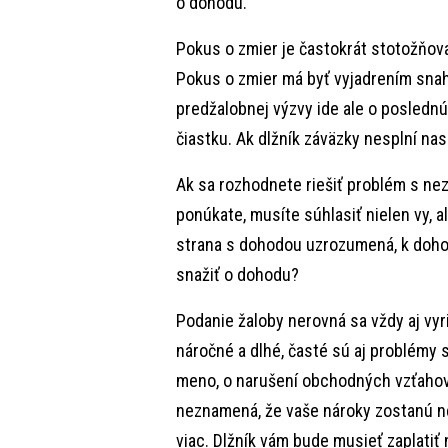
o dohodu.
Pokus o zmier je častokrát stotožňov
Pokus o zmier má byť vyjadrením snah
predžalobnej výzvy ide ale o posled
čiastku. Ak dlžník záväzky nesplní nas
Ak sa rozhodnete riešiť problém s ne
ponúkate, musíte súhlasiť nielen vy, al
strana s dohodou uzrozumená, k doho
snažiť o dohodu?
Podanie žaloby nerovná sa vždy aj vy
náročné a dlhé, časté sú aj problémy
meno, o narušení obchodných vzťahov
neznamená, že vaše nároky zostanú n
viac. Dlžník vám bude musieť zaplatiť 