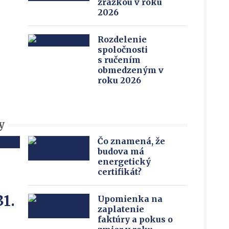
zrážkou v roku
2026
Rozdelenie
spoločnosti
s ručením
obmedzeným v
roku 2026
y
Čo znamená, že
budova má
energetický
certifikát?
1.
Upomienka na
zaplatenie
faktúry a pokus o