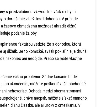
aný s predžalobnou výzvou. Ide však o chybu.
y o doriešenie záležitostí dohodou. V prípade
nú a časovo obmedzenú možnosť uhradiť dlžnú
leduje podanie žaloby.
zaplatenou faktúrou vedzte, že s dohodou, ktorú
e aj dlžník. Je to komické, avšak pokiaľ nie je druhá
de nakoniec ani nedôjde. Prečo sa máte vlastne
riešenie vášho problému. Súdne konanie bude
 s jeho ukončením, môžete poškodiť vaše obchodné
 ani nehovoriac. Dohoda medzi oboma stranami
euspokojené, práve naopak, môžete získať omnoho
nielen dlžnú čiastku, ale aj úroky z omeškania. V