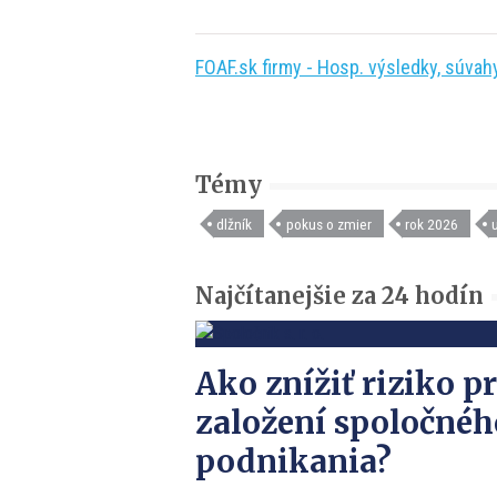
FOAF.sk firmy - Hosp. výsledky, súvahy,
Témy
dlžník
pokus o zmier
rok 2026
Najčítanejšie za 24 hodín
Ako znížiť riziko pr
založení spoločnéh
podnikania?