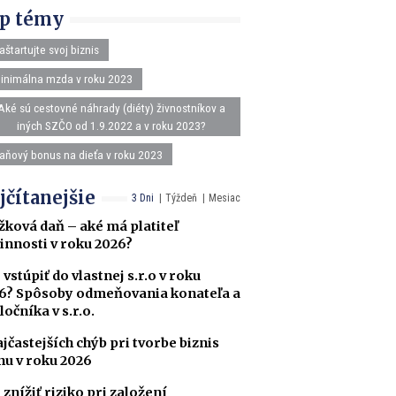
p témy
aštartujte svoj biznis
inimálna mzda v roku 2023
Aké sú cestovné náhrady (diéty) živnostníkov a
iných SZČO od 1.9.2022 a v roku 2023?
aňový bonus na dieťa v roku 2023
jčítanejšie
3 Dni
Týždeň
Mesiac
žková daň – aké má platiteľ
innosti v roku 2026?
 vstúpiť do vlastnej s.r.o v roku
6? Spôsoby odmeňovania konateľa a
ločníka v s.r.o.
ajčastejších chýb pri tvorbe biznis
nu v roku 2026
 znížiť riziko pri založení