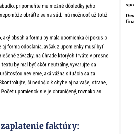
spo
nezabudlo, pripomeňte mu možné dôsledky jeho
nepomôže obráťte sa na súd. Inú možnosť už totiž
Des
fin
o, aký obsah a formu by mala upomienka či pokus o
 aj forma odoslania, avšak z upomienky musí byť
riešené záväzky, na úhrade ktorých trváte v presne
extu by mal byť skôr neutrálny, vyvarujte sa
určitosťou nevieme, aká vážna situácia sa za
ontrolujte, či nedošlo k chybe aj na vašej strane,
 Počet upomienok nie je ohraničený, rovnako ani
zaplatenie faktúry: