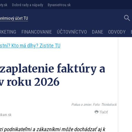
ty.sk
Dobré rady a nápady
ByvanieHrou.sk
 prémiový účet TU
RKETING
FINANCOVANIE
ÚČTOVNÍCTVO
DANE
ODVODY
astní? Kto má dlhy? Zistite TU
aplatenie faktúry a
v roku 2026
Pokus o zmier. Foto: Thinkstock
Tlačiť
ikam.sk
zi podnikateľmi a zákazníkmi môže dochádzať aj k