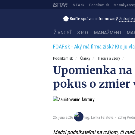
SITA.sk
Podnikam.sk
Mnamky-recep
Buďte správne informovaný!
Získajte
ŽIVNOSŤ
S.R.O.
MANAŽMENT
MA
FOAF.sk - Aký má firma zisk? Kto ju vl
Podnikam.sk
Články
Tlačivá a vzory
Upomienka na z
pokus o zmier 
25. júna 2026
Zdroj Podn
Ing. Lenka Falatová
Medzi podnikateľmi navzájom, či med