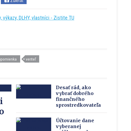
Zdieľať
 výkazy, DLHY, vlastníci - Zistite TU
upomienka
veriteľ
Desať rád, ako
vybrať dobrého
i
finančného
sprostredkovateľa
o
Účtovanie dane
vyberanej