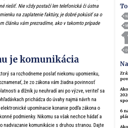
To
é riešiť. Nie vždy postačí len telefonická či ústna
ienku na zaplatenie faktúry, je dobré pokúsiť sa o
N
om článku vám prezradíme, ako v takomto prípade
M
D
u je komunikácia
Na
Zrá
 ktorý sa rozhodneme poslať niekomu upomienku,
pov
poznamenať, že zo zákona vám žiadna povinnosť
Ako
atnosti a dlžník ju neuhradí ani po výzve, veriteľ sa
202
ohľadávkach prichádza do úvahy najmä návrh na
spo
 elektronické upomínacie konanie podľa zákona o
6 n
konné podmienky. Nikomu sa však nechce hádať a
plá
o nadviazanie komunikácie s druhou stranou. Dajte
Ako