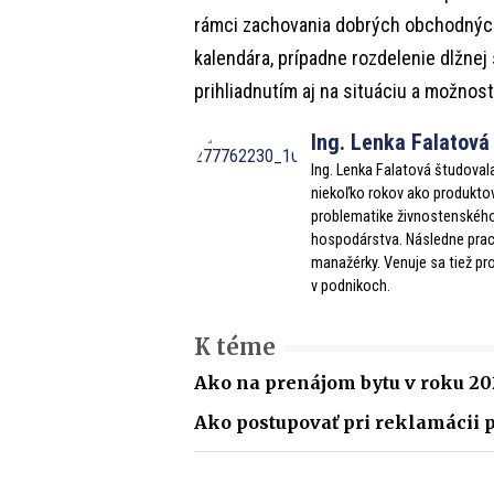
rámci zachovania dobrých obchodných
kalendára, prípadne rozdelenie dlžnej
prihliadnutím aj na situáciu a možnost
Ing. Lenka Falatová
Ing. Lenka Falatová študova
niekoľko rokov ako produktov
problematike živnostenského 
hospodárstva. Následne praco
manažérky. Venuje sa tiež p
v podnikoch.
K téme
Ako na prenájom bytu v roku 20
Ako postupovať pri reklamácii p