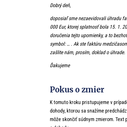
Dobrý deň,
doposiaľ sme nezaevidovali úhradu fak
000 Eur, ktorej splatnosť bola 15. 1.
doručenia tejto upomienky, a to bezho
symbol: … . Ak ste faktúru medzičasom
zašlite nám, prosím, doklad o úhrade.
Ďakujeme
Pokus o zmier
K tomuto kroku pristupujeme v prípad
dohody, ktorou sa snažíme predchádza
môže skončiť súdnym zmierom. Text pr