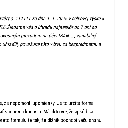
túry č. 111111 zo dňa 1. 1. 2025 v celkovej výške 5
 2026.Žiadame vás o úhradu najneskôr do 7 dní od
tovostným prevodom na účet IBAN: …, variabilný
 uhradili, považujte túto výzvu za bezpredmetnú a
e, že nepomohli upomienky. Je to určitá forma
ť súdnemu konaniu. Málokto vie, že aj súd sa
eto formulujte tak, že dlžník pochopí vašu snahu