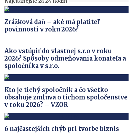
Najčítanejšie za 24 hodín
Zrážková daň – aké má platiteľ
povinnosti v roku 2026?
Ako vstúpiť do vlastnej s.r.o v roku
2026? Spôsoby odmeňovania konateľa a
spoločníka v s.r.o.
Kto je tichý spoločník a čo všetko
obsahuje zmluva o tichom spoločenstve
v roku 2026? – VZOR
6 najčastejších chýb pri tvorbe biznis