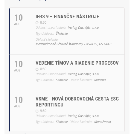
10
IFRS 9 – FINANČNÉ NÁSTROJE
8:30
AUG
Udalosť usporiadaná:
Verlag Dashöfer, s.r.o.
Typ Udalosti:
Školenie
Oblasť školenia:
Medzinárodné účtovné štandardy - IAS/IFRS, US GAAP
10
VEDENIE TÍMOV A RIADENIE PROCESOV
8:30
AUG
Udalosť usporiadaná:
Verlag Dashöfer, s.r.o.
Typ Udalosti:
Školenie
Oblasť školenia:
Riadenie
10
VSME - NOVÁ DOBROVOĽNÁ CESTA ESG
REPORTINGU
AUG
9:30
Udalosť usporiadaná:
Verlag Dashöfer, s.r.o.
Typ Udalosti:
Školenie
Oblasť školenia:
Manažment