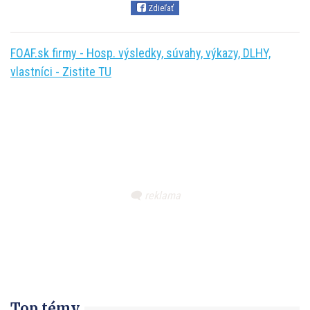
Zdieľať
FOAF.sk firmy - Hosp. výsledky, súvahy, výkazy, DLHY,
vlastníci - Zistite TU
Top témy