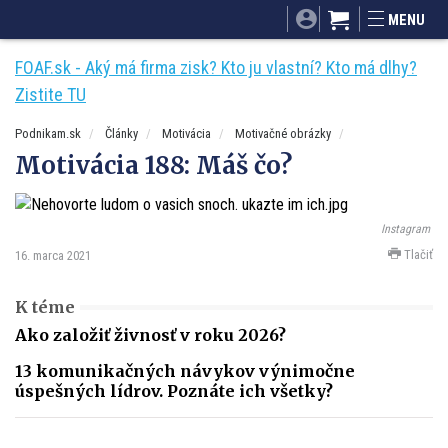
SITA.sk
Podnikam.sk
Mnamky-recepty.sk
MENU
Dobré rady a nápady
ByvanieHrou.sk
FOAF.sk - Aký má firma zisk? Kto ju vlastní? Kto má dlhy?
Zistite TU
Podnikam.sk
Články
Motivácia
Motivačné obrázky
Motivácia 188: Máš čo?
Instagram
Tlačiť
16. marca 2021
K téme
Ako založiť živnosť v roku 2026?
13 komunikačných návykov výnimočne
úspešných lídrov. Poznáte ich všetky?