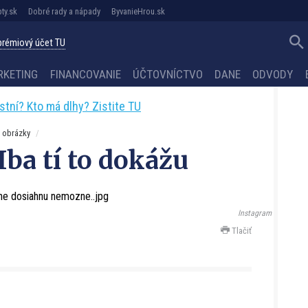
ty.sk
Dobré rady a nápady
ByvanieHrou.sk
 prémiový účet TU
RKETING
FINANCOVANIE
ÚČTOVNÍCTVO
DANE
ODVODY
astní? Kto má dlhy? Zistite TU
 obrázky
Iba tí to dokážu
Instagram
Tlačiť