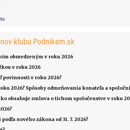
zku
enov klubu Podnikam.sk
čením obmedzeným v roku 2026
žkou v roku 2026
ľ povinnosti v roku 2026?
v roku 2026? Spôsoby odmeňovania konateľa a spoločník
šetko obsahuje zmluva o tichom spoločenstve v roku 2
2026?
 podľa nového zákona od 31. 7. 2026?
6?