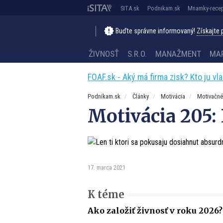
SITA.sk
Podnikam.sk
Mnamky-recep
Buďte správne informovaný!
Získajte
ŽIVNOSŤ
S.R.O.
MANAŽMENT
MA
FOAF.sk - Aký má firma zisk? Kto ju vl
Podnikam.sk
Články
Motivácia
Motivačné
Motivácia 205: 
17. marca 2021
K téme
Ako založiť živnosť v roku 2026?