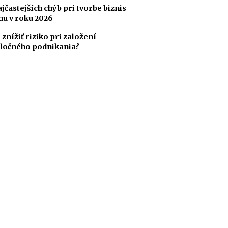
ajčastejších chýb pri tvorbe biznis
nu v roku 2026
 znížiť riziko pri založení
ločného podnikania?