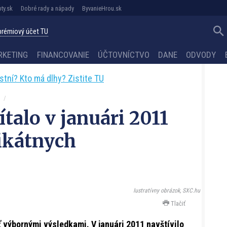
ty.sk
Dobré rady a nápady
ByvanieHrou.sk
 prémiový účet TU
RKETING
FINANCOVANIE
ÚČTOVNÍCTVO
DANE
ODVODY
astní? Kto má dlhy? Zistite TU
talo v januári 2011
nikátnych
Iustratívny obrázok, SXC.hu
Tlačiť
výbornými výsledkami. V januári 2011 navštívilo