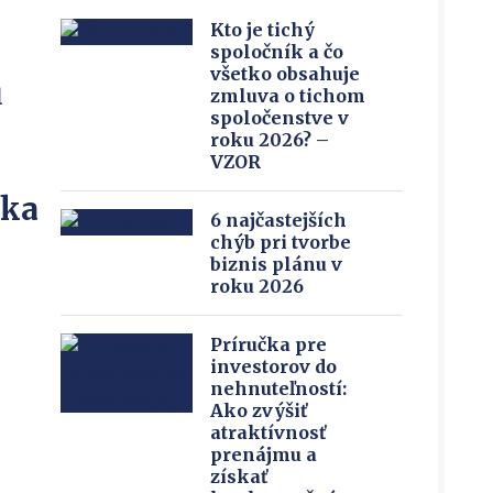
Kto je tichý
spoločník a čo
všetko obsahuje
u
zmluva o tichom
spoločenstve v
roku 2026? –
VZOR
íka
6 najčastejších
chýb pri tvorbe
biznis plánu v
roku 2026
Príručka pre
investorov do
nehnuteľností:
Ako zvýšiť
atraktívnosť
prenájmu a
získať