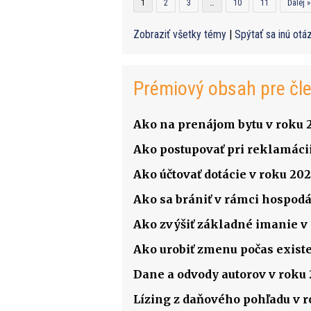
1
2
3
…
10
11
Ďalej »
Zobraziť všetky témy
|
Spýtať sa inú otá
Prémiový obsah pre čl
Ako na prenájom bytu v roku 
Ako postupovať pri reklamácii
Ako účtovať dotácie v roku 202
Ako sa brániť v rámci hospodá
Ako zvýšiť základné imanie v s
Ako urobiť zmenu počas existenc
Dane a odvody autorov v roku
Lízing z daňového pohľadu v 