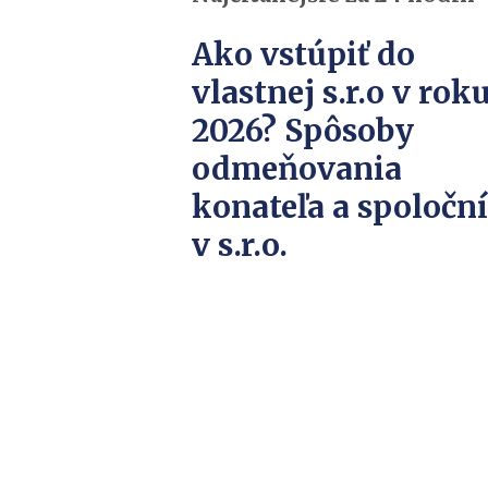
Ako vstúpiť do
vlastnej s.r.o v rok
2026? Spôsoby
odmeňovania
konateľa a spoločn
v s.r.o.