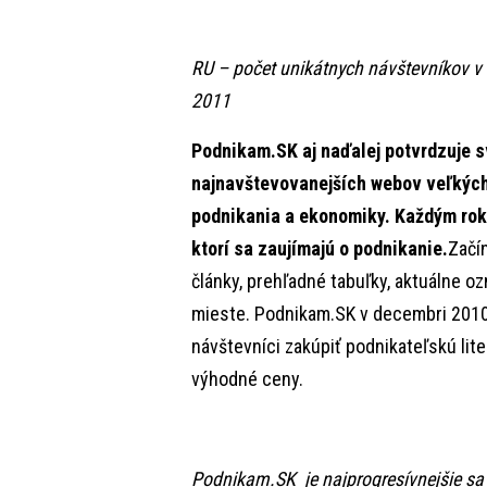
RU – počet unikátnych návštevníkov v
2011
Podnikam.SK aj naďalej potvrdzuje s
najnavštevovanejších webov veľkých 
podnikania a ekonomiky. Každým ro
ktorí sa zaujímajú o podnikanie.
Začín
články, prehľadné tabuľky, aktuálne o
mieste. Podnikam.SK v decembri 2010
návštevníci zakúpiť podnikateľskú lite
výhodné ceny.
Podnikam.SK je najprogresívnejšie sa