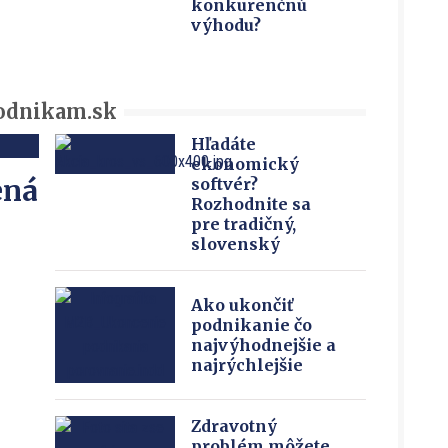
konkurenčnú
výhodu?
Podnikam.sk
Hľadáte
ekonomický
ená
softvér?
Rozhodnite sa
pre tradičný,
slovenský
Ako ukončiť
podnikanie čo
najvýhodnejšie a
najrýchlejšie
Zdravotný
problém môžete