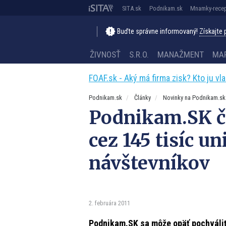
SITA.sk
Podnikam.sk
Mnamky-recep
Buďte správne informovaný!
Získajte
ŽIVNOSŤ
S.R.O.
MANAŽMENT
MA
FOAF.sk - Aký má firma zisk? Kto ju vl
Podnikam.sk
Články
Novinky na Podnikam.sk
Podnikam.SK čí
cez 145 tisíc u
návštevníkov
2. februára 2011
Podnikam.SK sa môže opäť pochváliť 