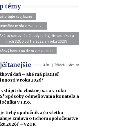
p témy
aštartujte svoj biznis
inimálna mzda v roku 2023
Aké sú cestovné náhrady (diéty) živnostníkov a
iných SZČO od 1.9.2022 a v roku 2023?
aňový bonus na dieťa v roku 2023
jčítanejšie
3 Dni
Týždeň
Mesiac
žková daň – aké má platiteľ
innosti v roku 2026?
 vstúpiť do vlastnej s.r.o v roku
6? Spôsoby odmeňovania konateľa a
ločníka v s.r.o.
 je tichý spoločník a čo všetko
ahuje zmluva o tichom spoločenstve
oku 2026? – VZOR