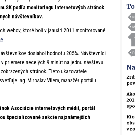
To
m.SK podľa monitoringu internetových stránok
tnych návštevníkov.
N
M
h webov, ktoré boli v januári 2011 monitorované
te
.
návštevníkov dosiahol hodnotu 205%. Návštevníci
D
, v priemere necelých 9 minút na jednu návštevu
Na
 zobrazených stránok. Tieto ukazovatele
Zrá
svetľuje Ing. Miroslav Vilem, manažér portálu.
pov
Ako
202
spo
ánok Asociácie internetových médií, portál
ou špecializované sekcie najznámejších
Kto
obs
v r