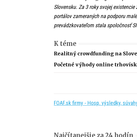
Slovensku. Za 3 roky svojej existencie 
portálov zameraných na podporu maléh
prevádzkovateľom stala spoločnosť SI
K téme
Realitný crowdfunding na Slove
Početné výhody online trhovísk
FOAF.sk firmy - Hosp. výsledky, súvahy,
Najčítanejšie za 24 hodín