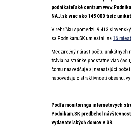
podnikateľské centrum www.Podnika
NAJ.sk viac ako 145 000 tisíc uniká
V rebríčku spomedzi 9 413 slovenskýc
sa Podnikam.SK umiestnil na
16 mies
Medziročný nárast počtu unikátnych 
trávia na stránke podstatne viac času
čomu nasvedčuje aj narastajúci počet
napovedajú o atraktívnosti obsahu, vy
Podľa monitoringu internetových str
Podnikam.SK predbehol návštevnosť
vydavateľských domov v SR.