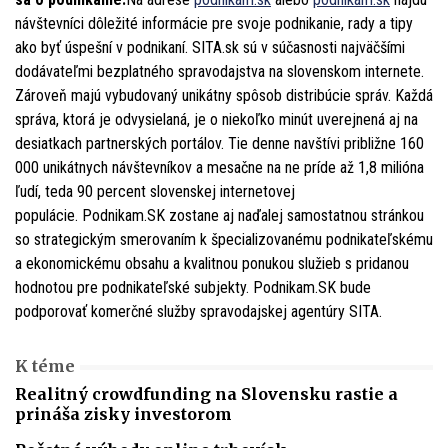
návštevníci dôležité informácie pre svoje podnikanie, rady a tipy
ako byť úspešní v podnikaní. SITA.sk sú v súčasnosti najväčšími
dodávateľmi bezplatného spravodajstva na slovenskom internete.
Zároveň majú vybudovaný unikátny spôsob distribúcie správ. Každá
správa, ktorá je odvysielaná, je o niekoľko minút uverejnená aj na
desiatkach partnerských portálov. Tie denne navštívi približne 160
000 unikátnych návštevníkov a mesačne na ne príde až 1,8 milióna
ľudí, teda 90 percent slovenskej internetovej
populácie. Podnikam.SK zostane aj naďalej samostatnou stránkou
so strategickým smerovaním k špecializovanému podnikateľskému
a ekonomickému obsahu a kvalitnou ponukou služieb s pridanou
hodnotou pre podnikateľské subjekty. Podnikam.SK bude
podporovať komerčné služby spravodajskej agentúry SITA.
K téme
Realitný crowdfunding na Slovensku rastie a
prináša zisky investorom