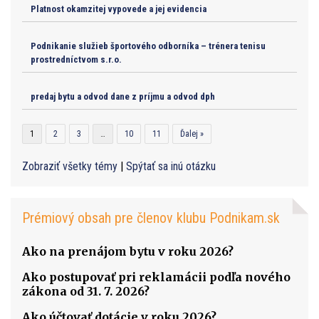
Platnost okamzitej vypovede a jej evidencia
Podnikanie služieb športového odborníka – trénera tenisu
prostredníctvom s.r.o.
predaj bytu a odvod dane z príjmu a odvod dph
1
2
3
…
10
11
Ďalej »
Zobraziť všetky témy
|
Spýtať sa inú otázku
Prémiový obsah pre členov klubu Podnikam.sk
Ako na prenájom bytu v roku 2026?
Ako postupovať pri reklamácii podľa nového
zákona od 31. 7. 2026?
Ako účtovať dotácie v roku 2026?