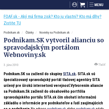
SITA.sk
Podnikam.sk
Mnamky-recepty.sk
MENU
Dobré rady a nápady
ByvanieHrou.sk
FOAF.sk - Aký má firma zisk? Kto ju vlastní? Kto má dlhy?
Zistite TU
Podnikam.sk
Články
Novinky na Podnikam.sk
Podnikam.SK vytvoril alianciu so
spravodajským portálom
Webnoviny.sk
Tlačiť
3. júna 2010
Podnikam.SK sa začlenil do skupiny
SITA.sk
. SITA.sk sú
špecializovaný spravodajský portál tlačovej agentúry SITA
určený pre širokú internetovú verejnosť.Vytvorením aliancie
sa Podnikam.Sk začlenil do obsahového portfólia
spravodajského portálu SITA.sk čím obohatí informačnú
základňu o informácie pre podnikateľov a ľudí zaujímajúcich
sa o podnikanie.
Na adrese
podnikam.sk
alebo
podnikam.sk
nájdu