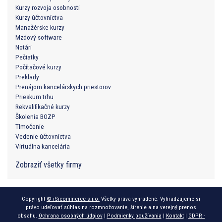
Kurzy rozvoja osobnosti
Kurzy účtovníctva
Manažérske kurzy
Mzdový software
Notári
Pečiatky
Počítačové kurzy
Preklady
Prenájom kancelárskych priestorov
Prieskum trhu
Rekvalifikačné kurzy
Školenia BOZP
Tlmočenie
Vedenie účtovníctva
Virtuálna kancelária
Zobraziť všetky firmy
Copyright
© iSicommerce s.r.o.
Všetky práva vyhradené. Vyhradzujeme si
právo udeľovať súhlas na rozmnožovanie, šírenie a na verejný prenos
obsahu.
Ochrana osobných údajov
|
Podmienky používania
|
Kontakt
|
GDPR -