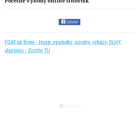
Početné výhody online trhovísk
Zdieľať
FOAF.sk firmy - Hosp. výsledky, súvahy, výkazy, DLHY,
vlastníci - Zistite TU