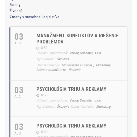
žiadny
Živnosť
Zmeny v stavebnej legislatíve
03
MANAŽMENT KONFLIKTOV A RIEŠENIE
PROBLÉMOV
AUG
8:30
Udalosť usporiadaná:
Verlag Dashöfer, s.r.o.
Typ Udalosti:
Školenie
Oblasť školenia:
Manažérske zručnosti,
Marketing,
Právo a manažment,
Riadenie
03
PSYCHOLÓGIA TRHU A REKLAMY
8:30
AUG
Udalosť usporiadaná:
Verlag Dashöfer, s.r.o.
Typ Udalosti:
Školenie
Oblasť školenia:
Marketing
03
PSYCHOLÓGIA TRHU A REKLAMY
8:30
AUG
Udalosť usporiadaná:
Verlag Dashöfer, s.r.o.