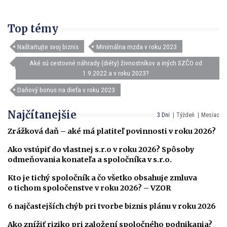
Top témy
Naštartujte svoj biznis
Minimálna mzda v roku 2023
Aké sú cestovné náhrady (diéty) živnostníkov a iných SZČO od
1.9.2022 a v roku 2023?
Daňový bonus na dieťa v roku 2023
Najčítanejšie
3 Dni
Týždeň
Mesiac
Zrážková daň – aké má platiteľ povinnosti v roku 2026?
Ako vstúpiť do vlastnej s.r.o v roku 2026? Spôsoby
odmeňovania konateľa a spoločníka v s.r.o.
Kto je tichý spoločník a čo všetko obsahuje zmluva
o tichom spoločenstve v roku 2026? – VZOR
6 najčastejších chýb pri tvorbe biznis plánu v roku 2026
Ako znížiť riziko pri založení spoločného podnikania?