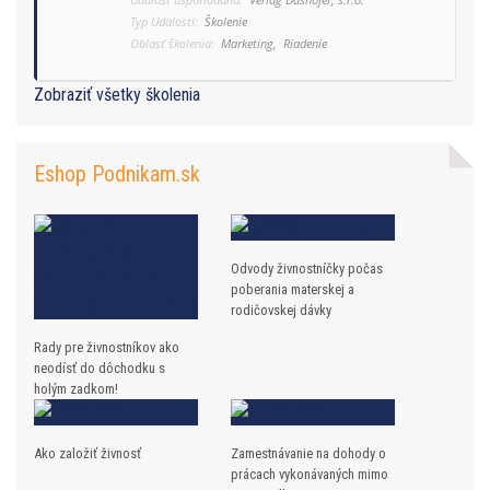
Typ Udalosti:
Školenie
Oblasť školenia:
Marketing,
Riadenie
Zobraziť všetky školenia
Eshop Podnikam.sk
Odvody živnostníčky počas
poberania materskej a
rodičovskej dávky
Rady pre živnostníkov ako
neodísť do dôchodku s
holým zadkom!
Ako založiť živnosť
Zamestnávanie na dohody o
prácach vykonávaných mimo