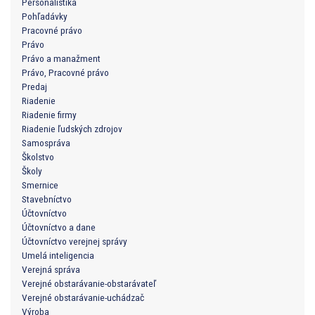
Personalistika
Pohľadávky
Pracovné právo
Právo
Právo a manažment
Právo, Pracovné právo
Predaj
Riadenie
Riadenie firmy
Riadenie ľudských zdrojov
Samospráva
Školstvo
Školy
Smernice
Stavebníctvo
Účtovníctvo
Účtovníctvo a dane
Účtovníctvo verejnej správy
Umelá inteligencia
Verejná správa
Verejné obstarávanie-obstarávateľ
Verejné obstarávanie-uchádzač
Výroba