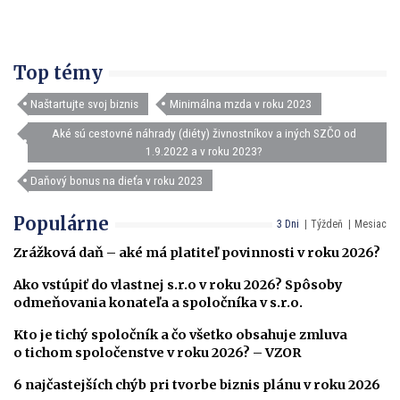
Top témy
Naštartujte svoj biznis
Minimálna mzda v roku 2023
Aké sú cestovné náhrady (diéty) živnostníkov a iných SZČO od
1.9.2022 a v roku 2023?
Daňový bonus na dieťa v roku 2023
Populárne
3 Dni
Týždeň
Mesiac
Zrážková daň – aké má platiteľ povinnosti v roku 2026?
Ako vstúpiť do vlastnej s.r.o v roku 2026? Spôsoby
odmeňovania konateľa a spoločníka v s.r.o.
Kto je tichý spoločník a čo všetko obsahuje zmluva
o tichom spoločenstve v roku 2026? – VZOR
6 najčastejších chýb pri tvorbe biznis plánu v roku 2026