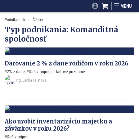
SITA.sk
Podnikam.sk
Mnamky-recepty.sk
MENU
Dobré rady a nápady
ByvanieHrou.sk
Podnikam.sk
Články
Typ podnikania:
Komanditná
spoločnosť
Darovanie 2 % z dane rodičom v roku 2026
2% z dane
,
Daň z príjmu
,
Daňové priznanie
Ing. Lenka Falatová
Ako urobiť inventarizáciu majetku a
záväzkov v roku 2026?
Daň z príjmu