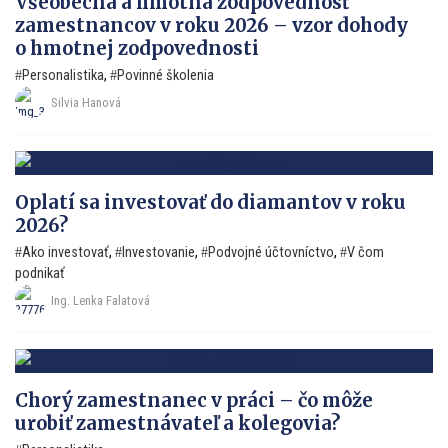
Všeobecná a hmotná zodpovednosť
zamestnancov v roku 2026 – vzor dohody
o hmotnej zodpovednosti
Personalistika
,
Povinné školenia
Silvia Hanová
Oplatí sa investovať do diamantov v roku
2026?
Ako investovať
,
Investovanie
,
Podvojné účtovníctvo
,
V čom
podnikať
Ing. Lenka Falatová
Chorý zamestnanec v práci – čo môže
urobiť zamestnávateľ a kolegovia?