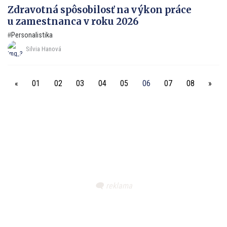
Zdravotná spôsobilosť na výkon práce
u zamestnanca v roku 2026
Personalistika
Silvia Hanová
«
01
02
03
04
05
06
07
08
»