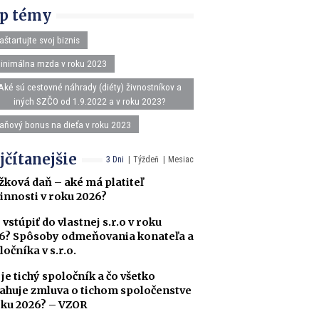
p témy
aštartujte svoj biznis
inimálna mzda v roku 2023
Aké sú cestovné náhrady (diéty) živnostníkov a
iných SZČO od 1.9.2022 a v roku 2023?
aňový bonus na dieťa v roku 2023
jčítanejšie
3 Dni
Týždeň
Mesiac
žková daň – aké má platiteľ
innosti v roku 2026?
 vstúpiť do vlastnej s.r.o v roku
6? Spôsoby odmeňovania konateľa a
ločníka v s.r.o.
 je tichý spoločník a čo všetko
ahuje zmluva o tichom spoločenstve
oku 2026? – VZOR