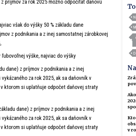
 z príjmov za rok 2025 možno odpočítať daňovú
To
N
ajviac však do výšky 50 % základu dane
M
íjmov z podnikania a z inej samostatnej zárobkovej
,
D
 ľubovoľnej výške, najviac do výšky
Na
u dane) z príjmov z podnikania a z inej
 vykázaného za rok 2025, ak sa daňovník v
Zrá
pov
v ktorom si uplatňuje odpočet daňovej straty
Ako
202
spo
kladu dane) z príjmov z podnikania a z inej
 vykázaného za rok 2025, ak sa daňovník v
Kto
obs
v ktorom si uplatňuje odpočet daňovej straty
v r