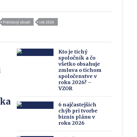
Prémiový obsah
rok 2026
Kto je tichý
spoločník a čo
všetko obsahuje
u
zmluva o tichom
spoločenstve v
roku 2026? –
VZOR
íka
6 najčastejších
chýb pri tvorbe
biznis plánu v
roku 2026