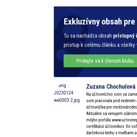
Exkluzívny obsah pre
Tu sa nachádza obsah
prístupný
pristup k celému článku a všetky
Pridajte sa k členom klubu
Zuzana Chochulová
Na účtovníctvo som sa zameri
som pracovala pod vedením a
účtovníčka pre medzinárodnú
Aktuálne sa venujem súkromn
môjho portálu www.uctovnep
certifikácii účtovníkov. Vo 
darčekovú knihu s maľbami a