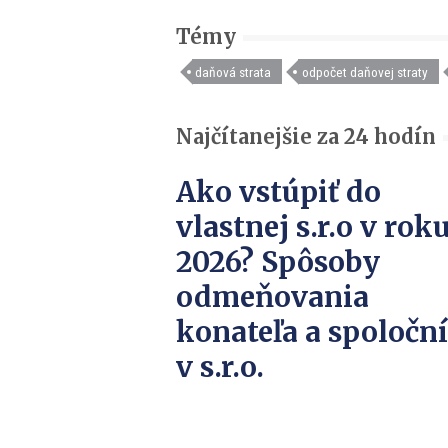
Témy
daňová strata
odpočet daňovej straty
Najčítanejšie za 24 hodín
Ako vstúpiť do
vlastnej s.r.o v rok
2026? Spôsoby
odmeňovania
konateľa a spoločn
v s.r.o.