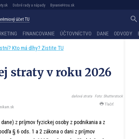
ty.sk
Dobré rady a nápady
ByvanieHrou.sk
 prémiový účet TU
RKETING
FINANCOVANIE
ÚČTOVNÍCTVO
DANE
ODVODY
astní? Kto má dlhy? Zistite TU
j straty v roku 2026
daňová strata
Foto: Shutterstock
Tlačiť
nikam.sk
dane) z príjmov fyzickej osoby z podnikania a z
odľa § 6 ods. 1 a 2 zákona o dani z príjmov