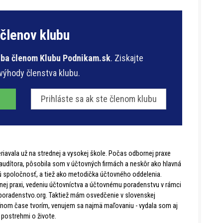
 členov klubu
 iba členom Klubu Podnikam.sk
. Ziskajte
 výhody členstva klubu.
Prihláste sa ak ste členom klubu
avala už na strednej a vysokej škole. Počas odbornej praxe
udítora, pôsobila som v účtovných firmách a neskôr ako hlavná
 spoločnosť, a tiež ako metodička účtovného oddelenia.
ej praxi, vedeniu účtovníctva a účtovnému poradenstvu v rámci
oradenstvo.org. Taktiež mám osvedčenie v slovenskej
voľnom čase tvorím, venujem sa najmä maľovaniu - vydala som aj
 postrehmi o živote.