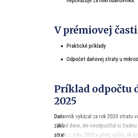
nepovažuje za mikrodaňovníka.
V prémiovej časti
Praktické príklady
Odpočet daňovej straty u mikro
Príklad odpočtu d
2025
Daňovník vykázal za rok 2020 stratu v
základ dane, ale neodpočítal si žiadnu
stratu z roku 2020 v plnej výške, ak v