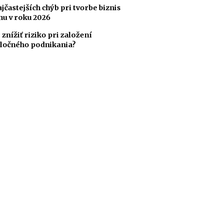
ajčastejších chýb pri tvorbe biznis
nu v roku 2026
 znížiť riziko pri založení
ločného podnikania?