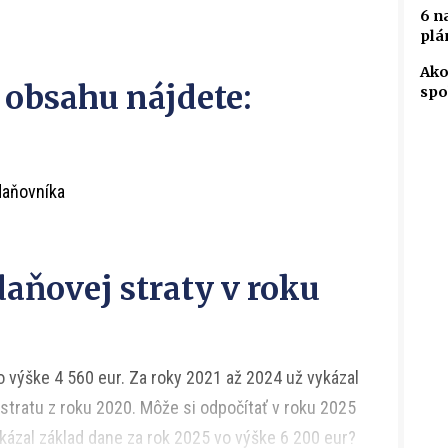
6 n
plá
Ako
 obsahu nájdete:
spo
daňovníka
aňovej straty v roku
o výške 4 560 eur. Za roky 2021 až 2024 už vykázal
 stratu z roku 2020. Môže si odpočítať v roku 2025
ykázal základ dane za rok 2025 vo výške 6 200 eur?