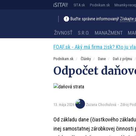
SITA.sk
Podnikam.sk
Mnamky-recep
Buďte správne informovaný!
Získajte
ŽIVNOSŤ
S.R.O.
MANAŽMENT
MA
FOAF.sk - Aký má firma zisk? Kto ju vl
Podnikam.sk
Články
Dane
Daň z príjmu
Odpočet daňove
13. mája 2026
Zdroj Pod
Zuzana Chochulová
Od základu dane (čiastkového základu 
inej samostatnej zárobkovej činnosti p