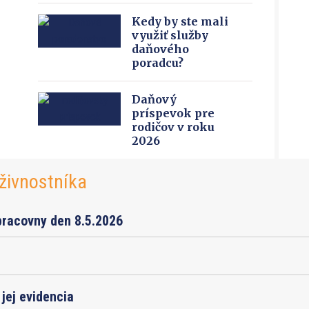
Kedy by ste mali
využiť služby
daňového
poradcu?
Daňový
príspevok pre
rodičov v roku
2026
živnostníka
pracovny den 8.5.2026
jej evidencia