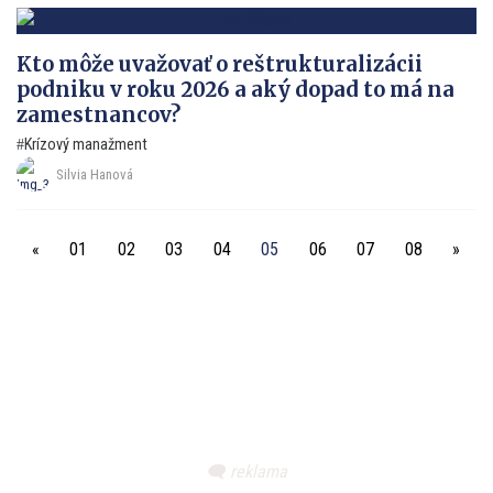
Kto môže uvažovať o reštrukturalizácii
podniku v roku 2026 a aký dopad to má na
zamestnancov?
Krízový manažment
Silvia Hanová
«
01
02
03
04
05
06
07
08
»