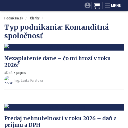
SITA.sk
Podnikam.sk
Mnamky-recepty.sk
MENU
Dobré rady a nápady
ByvanieHrou.sk
Podnikam.sk
Články
Typ podnikania:
Komanditná
spoločnosť
Nezaplatenie dane – čo mi hrozí v roku
2026?
Daň z príjmu
Ing. Lenka Falatová
Predaj nehnuteľnosti v roku 2026 – daň z
príjmu a DPH