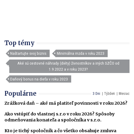
Top témy
Naštartujte svoj biznis
Minimálna mzda v roku 2023
Aké sú cestovné náhrady (diéty) živnostníkov a iných SZČO od
1.9.2022 a v roku 2023?
Daňový bonus na dieťa v roku 2023
Populárne
3 Dni
Týždeň
Mesiac
Zrážková daň – aké má platiteľ povinnosti v roku 2026?
Ako vstúpiť do vlastnej s.r.o v roku 2026? Spôsoby
odmeňovania konateľa a spoločníka v s.r.o.
Kto je tichý spoločník a čo všetko obsahuje zmluva