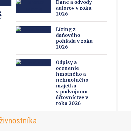
Dane a odvody
autorov v roku
é
2026
Lízing z
daňového
pohľadu v roku
2026
Odpisy a
ocenenie
hmotného a
nehmotného
majetku
v podvojnom
účtovníctve v
roku 2026
živnostníka