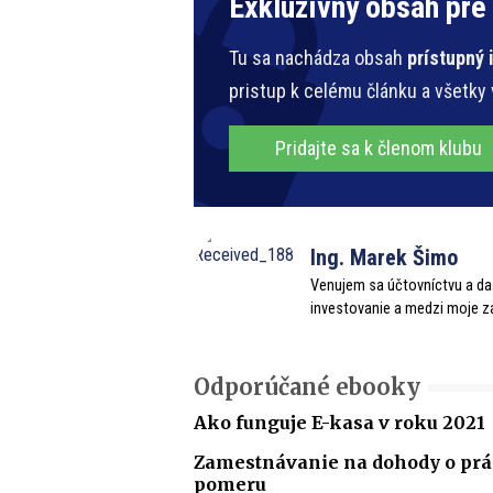
Exkluzívny obsah pre
Tu sa nachádza obsah
prístupný
pristup k celému článku a všetky
Pridajte sa k členom klubu
Ing. Marek Šimo
Venujem sa účtovníctvu a 
investovanie a medzi moje zá
Odporúčané ebooky
Ako funguje E-kasa v roku 2021
Zamestnávanie na dohody o p
pomeru