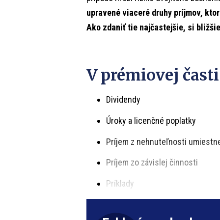
upravené viaceré druhy príjmov, ktor
Ako zdaniť tie najčastejšie, si bližš
V prémiovej časti
Dividendy
Úroky a licenčné poplatky
Príjem z nehnuteľnosti umiestne
Príjem zo závislej činnosti
Príklady