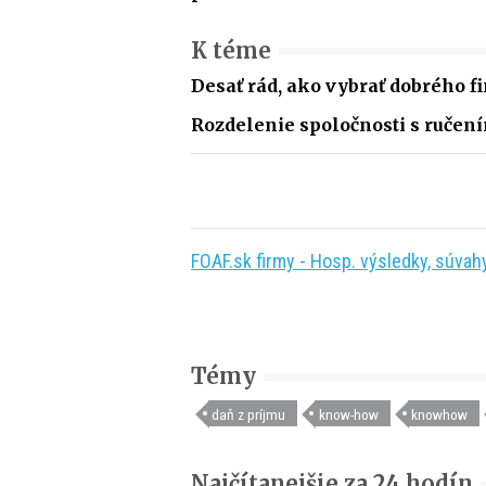
K téme
Desať rád, ako vybrať dobrého 
Rozdelenie spoločnosti s ruče
FOAF.sk firmy - Hosp. výsledky, súvahy,
Témy
daň z príjmu
know-how
knowhow
Najčítanejšie za 24 hodín