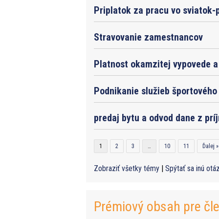
Priplatok za pracu vo sviatok-
Stravovanie zamestnancov
Platnost okamzitej vypovede a 
Podnikanie služieb športového 
predaj bytu a odvod dane z prí
1
2
3
…
10
11
Ďalej »
Zobraziť všetky témy
|
Spýtať sa inú otá
Prémiový obsah pre čl