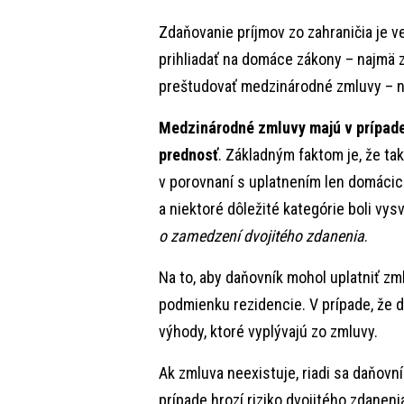
Zdaňovanie príjmov zo zahraničia je 
prihliadať na domáce zákony – najmä zá
preštudovať medzinárodné zmluvy – n
Medzinárodné zmluvy majú v prípade
prednosť
. Základným faktom je, že ta
v porovnaní s uplatnením len domáci
a niektoré dôležité kategórie boli vys
o zamedzení dvojitého zdanenia
.
Na to, aby daňovník mohol uplatniť zm
podmienku rezidencie. V prípade, že 
výhody, ktoré vyplývajú zo zmluvy.
Ak zmluva neexistuje, riadi sa daňovn
prípade hrozí riziko dvojitého zdaneni