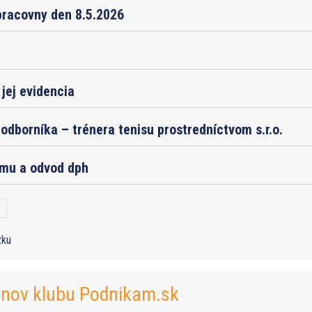
pracovny den 8.5.2026
jej evidencia
odborníka – trénera tenisu prostredníctvom s.r.o.
jmu a odvod dph
zku
enov klubu Podnikam.sk