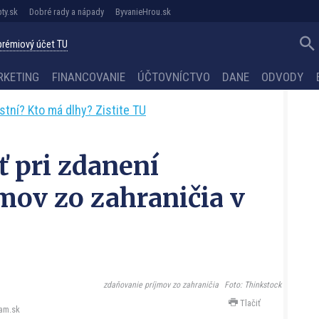
ty.sk
Dobré rady a nápady
ByvanieHrou.sk
 prémiový účet TU
RKETING
FINANCOVANIE
ÚČTOVNÍCTVO
DANE
ODVODY
astní? Kto má dlhy? Zistite TU
 pri zdanení
mov zo zahraničia v
zdaňovanie príjmov zo zahraničia
Foto: Thinkstock
Tlačiť
am.sk