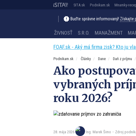
SITA.sk
Podnikam.sk
Mnamky-recep
Buďte správne informovaný!
Získajte
ŽIVNOSŤ
S.R.O.
MANAŽMENT
MA
FOAF.sk - Aký má firma zisk? Kto ju vl
Podnikam.sk
Články
Dane
Daň z príjmu
Ako postupovať
vybraných príj
roku 2026?
28. mája 2026
Zdroj podnik
Ing. Marek Šimo