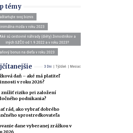
p témy
aštartujte svoj biznis
inimálna mzda v roku 2023
Aké sú cestovné náhrady (diéty) živnostníkov a
iných SZČO od 1.9.2022 a v roku 2023?
aňový bonus na dieťa v roku 2023
jčítanejšie
3 Dni
Týždeň
Mesiac
žková daň – aké má platiteľ
innosti v roku 2026?
 znížiť riziko pri založení
ločného podnikania?
ať rád, ako vybrať dobrého
ančného sprostredkovateľa
ovanie dane vyberanej zrážkou v
u 2026