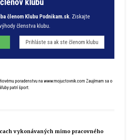
 členov klubu
 iba členom Klubu Podnikam.sk
. Ziskajte
 výhody členstva klubu.
Prihláste sa ak ste členom klubu
daňovému poradenstvu na www.mojuctovnik.com Zaujímam sa o
ľuby patrí šport.
rácach vykonávaných mimo pracovného