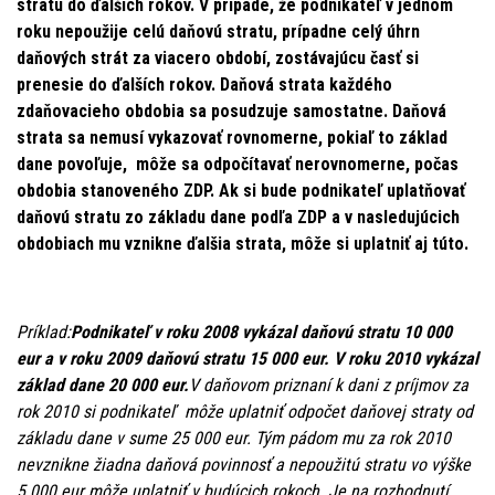
stratu do ďalších rokov. V prípade, že podnikateľ v jednom
roku nepoužije celú daňovú stratu, prípadne celý úhrn
daňových strát za viacero období, zostávajúcu časť si
prenesie do ďalších rokov. Daňová strata každého
zdaňovacieho obdobia sa posudzuje samostatne. Daňová
strata sa nemusí vykazovať rovnomerne, pokiaľ to základ
dane povoľuje, môže sa odpočítavať nerovnomerne, počas
obdobia stanoveného ZDP. Ak si bude podnikateľ uplatňovať
daňovú stratu zo základu dane podľa ZDP a v nasledujúcich
obdobiach mu vznikne ďalšia strata, môže si uplatniť aj túto.
Príklad:
Podnikateľ v roku 2008 vykázal daňovú stratu 10 000
eur a v roku 2009 daňovú stratu 15 000 eur. V roku 2010 vykázal
základ dane 20 000 eur.
V daňovom priznaní k dani z príjmov za
rok 2010 si podnikateľ môže uplatniť odpočet daňovej straty od
základu dane v sume 25 000 eur. Tým pádom mu za rok 2010
nevznikne žiadna daňová povinnosť a nepoužitú stratu vo výške
5 000 eur môže uplatniť v budúcich rokoch. Je na rozhodnutí