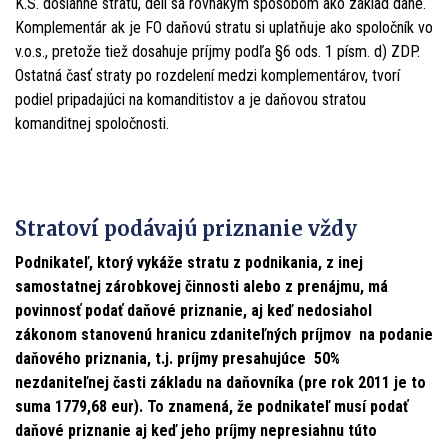
K.S. dosiahne stratu, delí sa rovnakým spôsobom ako základ dane.
Komplementár ak je FO daňovú stratu si uplatňuje ako spoločník vo
v.o.s., pretože tiež dosahuje príjmy podľa §6 ods. 1 písm. d) ZDP.
Ostatná časť straty po rozdelení medzi komplementárov, tvorí
podiel pripadajúci na komanditistov a je daňovou stratou
komanditnej spoločnosti.
Stratoví podávajú priznanie vždy
Podnikateľ, ktorý vykáže stratu z podnikania, z inej
samostatnej zárobkovej činnosti alebo z prenájmu, má
povinnosť podať daňové priznanie, aj keď nedosiahol
zákonom stanovenú hranicu zdaniteľných príjmov na podanie
daňového priznania, t.j. príjmy presahujúce 50%
nezdaniteľnej časti základu na daňovníka (pre rok 2011 je to
suma 1779,68 eur). To znamená, že podnikateľ musí podať
daňové priznanie aj keď jeho príjmy nepresiahnu túto