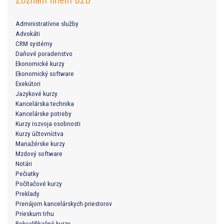
Zoznam firiem B2B
Administratívne služby
Advokáti
CRM systémy
Daňové poradenstvo
Ekonomické kurzy
Ekonomický software
Exekútori
Jazykové kurzy
Kancelárska technika
Kancelárske potreby
Kurzy rozvoja osobnosti
Kurzy účtovníctva
Manažérske kurzy
Mzdový software
Notári
Pečiatky
Počítačové kurzy
Preklady
Prenájom kancelárskych priestorov
Prieskum trhu
Rekvalifikačné kurzy