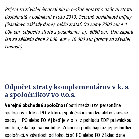
Príjem zo závislej činnosti nie je možné upraviť o daňovú stratu
dosiahnutú v podnikaní v roku 2010. Ostatné dosiahnuté príjmy
(čiastkové základy dane) môže zrátať. Od sumy 7000 eur + 1
000 eur odpočíta stratu z podnikania, t.j. 6000 eur. Daň zaplatí
len zo základu dane 2 000 eur + 10 000 eur (príjmy zo závislej
činnosti).
Odpočet straty komplementárov v k. s.
a spoločníkov vo v.o.s.
Verejná obchodná spoločnosť
patri medzi tzv. personálne
spoločnosti. Ide o PO, v ktorej spoločníkmi sú dve alebo viaceré
osoby – PO alebo FO. Aj keď je v. o. s. z pohľadu ZDP právnickou
osobou, zdaňuje sa osobitne. Zdaneniu podliehajú až jej jednotliví
spoločníci, v závislosti od toho, či sú PO alebo FO. Základ dane