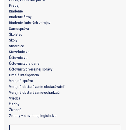
Predaj
Riadenie
Riadenie firmy
Riadenie ľudských zdrojov
Samospráva
Školstvo
Školy
Smernice
Stavebníctvo
Účtovníctvo
Účtovníctvo a dane
Účtovníctvo verejnej správy
Umelá inteligencia
Verejná správa
Verejné obstarávanie-obstarávateľ
Verejné obstarávanie-uchádzač
Výroba
žiadny
Živnosť
Zmeny v stavebnej legislatíve