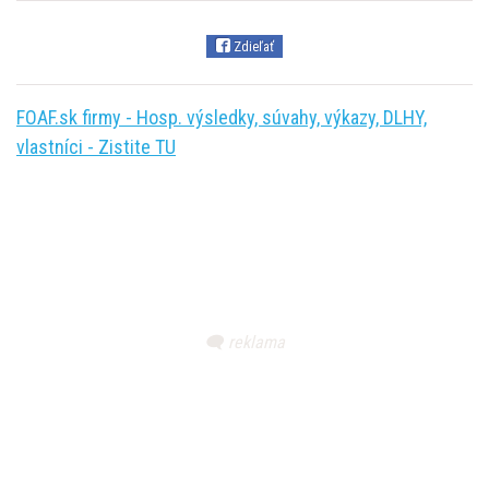
Zdieľať
FOAF.sk firmy - Hosp. výsledky, súvahy, výkazy, DLHY,
vlastníci - Zistite TU