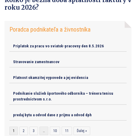
roku 2026?
Poradca podnikateľa a živnostníka
Priplatok za pracu vo sviatok-pracovny den 8.5.2026
Stravovanie zamestnancov
Platnost okamzitej vypovede a jej evidencia
Podnikanie služieb športového odborníka – trénera tenisu
prostredníctvom s.r.o.
predaj bytu a odvod dane z príjmu a odvod dph
1
2
3
…
10
11
Ďalej »