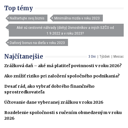
Top témy
Naštartujte svoj biznis
Minimálna mzda v roku 2023
Aké sú cestovné náhrady (diéty) živnostníkov a iných SZČO od
1.9.2022 a v roku 2023?
Daňový bonus na dieťa v roku 2023
Najčítanejšie
3 Dni
Týždeň
Mesiac
Zrážková daň – aké má platiteľ povinnosti v roku 2026?
Ako znížiť riziko pri založení spoločného podnikania?
Desať rád, ako vybrať dobrého finančného
sprostredkovateľa
Účtovanie dane vyberanej zrážkou v roku 2026
Rozdelenie spoločnosti s ručením obmedzeným v roku
2026