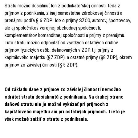
Stratu možno dosiahnuť len z podnikateľskej činnosti, teda z
príjmov z podnikania, z inej samostatne zárobkovej činnosti a
prenájmu podľa § 6 ZDP. Ide o príjmy SZČO, autorov, športovcov,
ale aj spoločníkov verejnej obchodnej spoločnosti,
komplementárov komanditnej spoločnosti a príjmy z prenájmu.
Túto stratu možno odpočítať od všetkých ostatných druhov
príjmov fyzických osôb, definovaných v ZDP, t.j. príjmy z
kapitálového majetku (§7 ZDP), a ostatné príjmy (§8 ZDP), okrem
príjmov zo závislej činnosti (§ 5 ZDP).
Od základu dane z príjmov zo závislej činnosti nemožno
odrátať stratu dosiahnutú z podnikania. Na druhej strane
daňovú stratu nie je možné vykázať pri príjmoch z
kapitálového majetku ani pri ostatných príjmoch. Tieto je
však možné znížiť o stratu z podnikania.