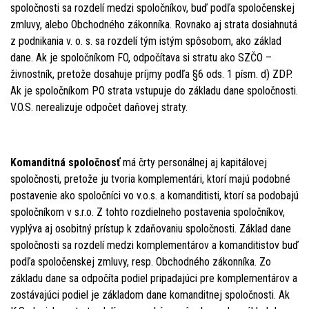
spoločnosti sa rozdelí medzi spoločníkov, buď podľa spoločenskej
zmluvy, alebo Obchodného zákonníka. Rovnako aj strata dosiahnutá
z podnikania v. o. s. sa rozdelí tým istým spôsobom, ako základ
dane. Ak je spoločníkom FO, odpočítava si stratu ako SZČO –
živnostník, pretože dosahuje príjmy podľa §6 ods. 1 písm. d) ZDP.
Ak je spoločníkom PO strata vstupuje do základu dane spoločnosti.
V.O.S. nerealizuje odpočet daňovej straty.
Komanditná spoločnosť
má črty personálnej aj kapitálovej
spoločnosti, pretože ju tvoria komplementári, ktorí majú podobné
postavenie ako spoločníci vo v.o.s. a komanditisti, ktorí sa podobajú
spoločníkom v s.r.o. Z tohto rozdielneho postavenia spoločníkov,
vyplýva aj osobitný prístup k zdaňovaniu spoločnosti. Základ dane
spoločnosti sa rozdelí medzi komplementárov a komanditistov buď
podľa spoločenskej zmluvy, resp. Obchodného zákonníka. Zo
základu dane sa odpočíta podiel pripadajúci pre komplementárov a
zostávajúci podiel je základom dane komanditnej spoločnosti. Ak