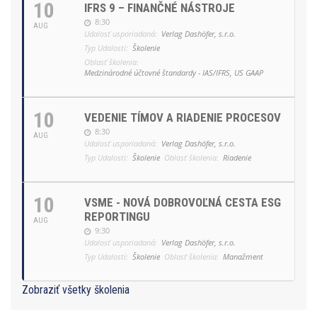
10
IFRS 9 – FINANČNÉ NÁSTROJE
8:30
AUG
Udalosť usporiadaná:
Verlag Dashöfer, s.r.o.
Typ Udalosti:
Školenie
Oblasť školenia:
Medzinárodné účtovné štandardy - IAS/IFRS, US GAAP
10
VEDENIE TÍMOV A RIADENIE PROCESOV
8:30
AUG
Udalosť usporiadaná:
Verlag Dashöfer, s.r.o.
Typ Udalosti:
Školenie
Oblasť školenia:
Riadenie
10
VSME - NOVÁ DOBROVOĽNÁ CESTA ESG
REPORTINGU
AUG
9:30
Udalosť usporiadaná:
Verlag Dashöfer, s.r.o.
Typ Udalosti:
Školenie
Oblasť školenia:
Manažment
Zobraziť všetky školenia