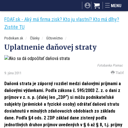
SITA.sk
Podnikam.sk
Mnamky-recepty.sk
MENU
Dobré rady a nápady
ByvanieHrou.sk
FOAF.sk - Aký má firma zisk? Kto ju vlastní? Kto má dlhy?
Zistite TU
Podnikam.sk
Články
Účtovníctvo
Uplatnenie daňovej straty
Fotobanka Pixmac
Tlačiť
9. júna 2011
Daňová strata je záporný rozdiel medzi daňovými príjmami a
daňovými výdavkami. Podľa zákona č. 595/2003 Z. z. o dani z
príjmov v z. n. p. (ďalej len „ZDP“) si môžu podnikateľské
subjekty (právnické a fyzické osoby) odrátať daňovú stratu
dosiahnutú v minulých zdaňovacích obdobiach zo základu
dane. Podľa §4 ods. 2 ZDP základ dane zistený podľa
jednotlivých druhov príjmov uvedených v § 6 až § 8, t.j. príjmy