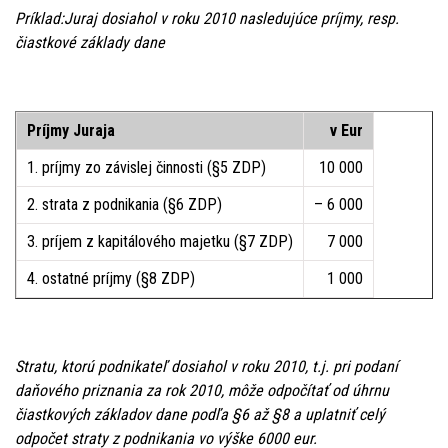
Príklad:Juraj dosiahol v roku 2010 nasledujúce príjmy, resp.
čiastkové základy dane
Príjmy Juraja
v Eur
1. príjmy zo závislej činnosti (§5 ZDP)
10 000
2. strata z podnikania (§6 ZDP)
– 6 000
3. príjem z kapitálového majetku (§7 ZDP)
7 000
4. ostatné príjmy (§8 ZDP)
1 000
Stratu, ktorú podnikateľ dosiahol v roku 2010, t.j. pri podaní
daňového priznania za rok 2010, môže odpočítať od úhrnu
čiastkových základov dane podľa §6 až §8 a uplatniť celý
odpočet straty z podnikania vo výške 6000 eur.