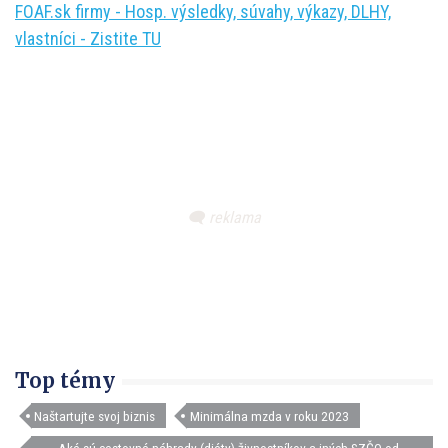
FOAF.sk firmy - Hosp. výsledky, súvahy, výkazy, DLHY,
vlastníci - Zistite TU
Top témy
Naštartujte svoj biznis
Minimálna mzda v roku 2023