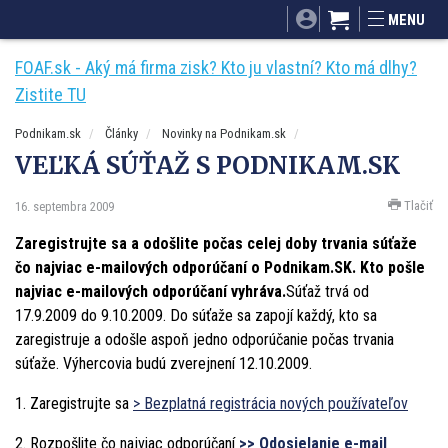
SITA.sk
Podnikam.sk
Mnamky-recepty.sk
MENU
Dobré rady a nápady
ByvanieHrou.sk
FOAF.sk - Aký má firma zisk? Kto ju vlastní? Kto má dlhy?
Zistite TU
Podnikam.sk
Články
Novinky na Podnikam.sk
VEĽKÁ SÚŤAŽ S PODNIKAM.SK
Tlačiť
16. septembra 2009
Zaregistrujte sa a odošlite počas celej doby trvania súťaže
čo najviac e-mailových odporúčaní o Podnikam.SK. Kto pošle
najviac e-mailových odporúčaní vyhráva.
Súťaž trvá od
17.9.2009 do 9.10.2009. Do súťaže sa zapojí každý, kto sa
zaregistruje a odošle aspoň jedno odporúčanie počas trvania
súťaže. Výhercovia budú zverejnení 12.10.2009.
1. Zaregistrujte sa
> Bezplatná registrácia nových používateľov
2. Rozpošlite čo najviac odporúčaní
>> Odosielanie e-mail