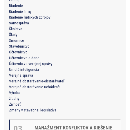
Riadenie
Riadenie firmy
Riadenie ľudských zdrojov
Samospráva
Školstvo
Školy
Smernice
Stavebníctvo
Účtovníctvo
Účtovníctvo a dane
Účtovníctvo verejnej správy
Umelá inteligencia
Verejná správa
Verejné obstarávanie-obstarávateľ
Verejné obstarávanie-uchádzač
Výroba
žiadny
Živnosť
Zmeny v stavebnej legislatíve
03
MANAŽMENT KONFLIKTOV A RIEŠENIE