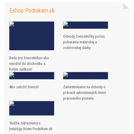
Eshop Podnikam.sk
Odvody živnostníčky počas
poberania materskej a
rodičovskej dávky
Rady pre živnostníkov ako
neodísť do dôchodku s
holým zadkom!
Ako založiť živnosť
Zamestnávanie na dohody o
prácach vykonávaných mimo
pracovného pomeru
Služba zvýraznenie v
katalógu firiem Podnikam.sk