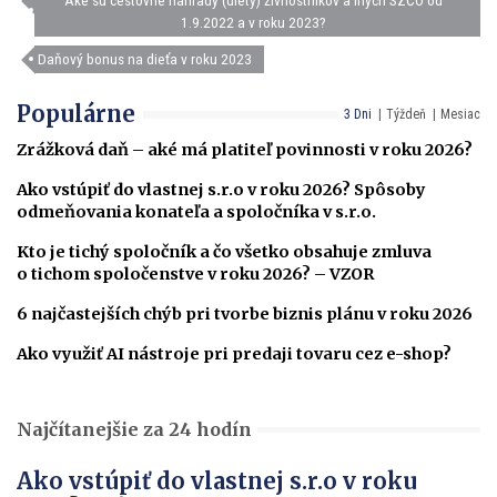
Aké sú cestovné náhrady (diéty) živnostníkov a iných SZČO od
1.9.2022 a v roku 2023?
Daňový bonus na dieťa v roku 2023
Populárne
3 Dni
Týždeň
Mesiac
Zrážková daň – aké má platiteľ povinnosti v roku 2026?
Ako vstúpiť do vlastnej s.r.o v roku 2026? Spôsoby
odmeňovania konateľa a spoločníka v s.r.o.
Kto je tichý spoločník a čo všetko obsahuje zmluva
o tichom spoločenstve v roku 2026? – VZOR
6 najčastejších chýb pri tvorbe biznis plánu v roku 2026
Ako využiť AI nástroje pri predaji tovaru cez e-shop?
Najčítanejšie za 24 hodín
Ako vstúpiť do vlastnej s.r.o v roku