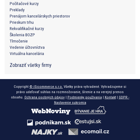
Počítačové kurzy
Preklady
Prenájom kancelárskych priestorov
Prieskum trhu
Rekvalifikačné kurzy
Školenia BOZP
Tlmočenie
Vedenie účtovníctva
Virtuálna kancelária
Zobraziť všetky firmy
Copyright
© iSicommerce s.r.o.
Všetky práva vyhradené. Vyhradzujeme si
právo udeľovať súhlas na rozmnožovanie, šírenie a na verejný prenos
obsahu.
Ochrana osobných údajov
|
Podmienky používania
|
Kontakt
|
GDPR -
Nastavenie sukromia