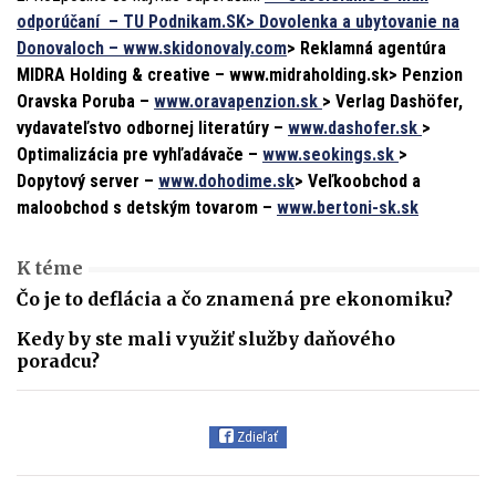
odporúčaní – TU Podnikam.SK> Dovolenka a ubytovanie na
Donovaloch –
www.skidonovaly.com
> Reklamná agentúra
MIDRA Holding & creative – www.midraholding.sk> Penzion
Oravska Poruba –
www.oravapenzion.sk
> Verlag Dashöfer,
vydavateľstvo odbornej literatúry –
www.dashofer.sk
>
Optimalizácia pre vyhľadávače –
www.seokings.sk
>
Dopytový server –
www.dohodime.sk
> Veľkoobchod a
maloobchod s detským tovarom –
www.bertoni-sk.sk
K téme
Čo je to deflácia a čo znamená pre ekonomiku?
Kedy by ste mali využiť služby daňového
poradcu?
Zdieľať