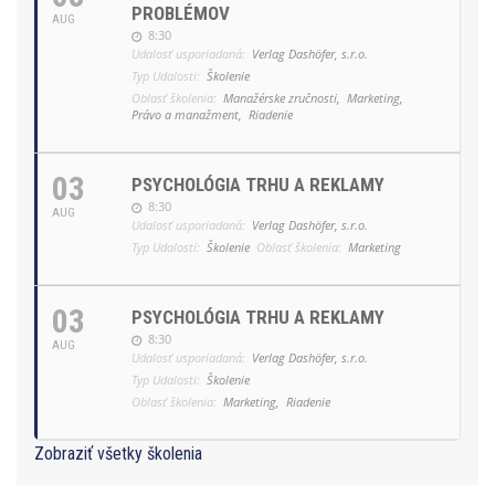
PROBLÉMOV
AUG
8:30
Udalosť usporiadaná:
Verlag Dashöfer, s.r.o.
Typ Udalosti:
Školenie
Oblasť školenia:
Manažérske zručnosti,
Marketing,
Právo a manažment,
Riadenie
03
PSYCHOLÓGIA TRHU A REKLAMY
8:30
AUG
Udalosť usporiadaná:
Verlag Dashöfer, s.r.o.
Typ Udalosti:
Školenie
Oblasť školenia:
Marketing
03
PSYCHOLÓGIA TRHU A REKLAMY
8:30
AUG
Udalosť usporiadaná:
Verlag Dashöfer, s.r.o.
Typ Udalosti:
Školenie
Oblasť školenia:
Marketing,
Riadenie
Zobraziť všetky školenia