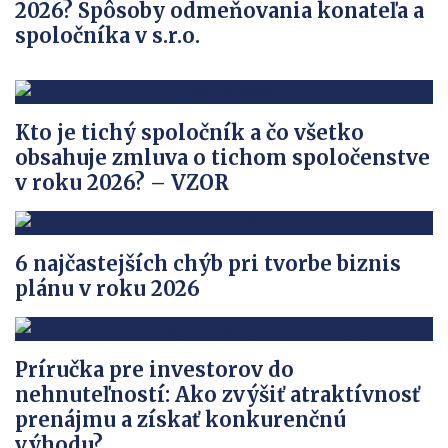
2026? Spôsoby odmeňovania konateľa a
spoločníka v s.r.o.
Kto je tichý spoločník a čo všetko
obsahuje zmluva o tichom spoločenstve
v roku 2026? – VZOR
6 najčastejších chýb pri tvorbe biznis
plánu v roku 2026
Príručka pre investorov do
nehnuteľností: Ako zvýšiť atraktívnosť
prenájmu a získať konkurenčnú
výhodu?