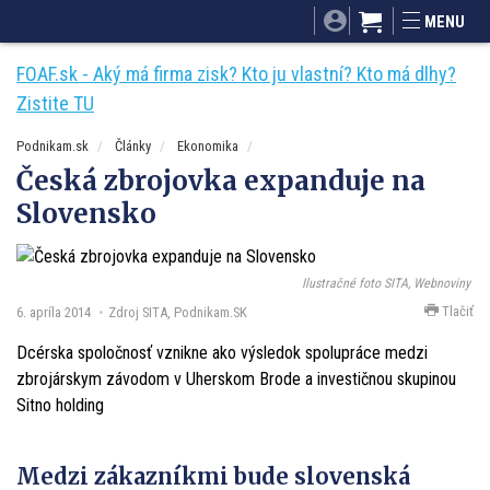
SITA.sk
Podnikam.sk
Mnamky-recepty.sk
MENU
Dobré rady a nápady
ByvanieHrou.sk
FOAF.sk - Aký má firma zisk? Kto ju vlastní? Kto má dlhy?
Zistite TU
Podnikam.sk
Články
Ekonomika
Česká zbrojovka expanduje na
Slovensko
Ilustračné foto SITA, Webnoviny
Tlačiť
6. apríla 2014
Zdroj SITA, Podnikam.SK
Dcérska spoločnosť vznikne ako výsledok spolupráce medzi
zbrojárskym závodom v Uherskom Brode a investičnou skupinou
Sitno holding
Medzi zákazníkmi bude slovenská