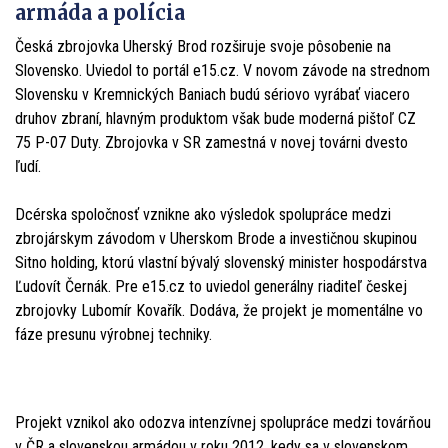
armáda a polícia
Česká zbrojovka Uherský Brod rozširuje svoje pôsobenie na
Slovensko. Uviedol to portál e15.cz. V novom závode na strednom
Slovensku v Kremnických Baniach budú sériovo vyrábať viacero
druhov zbraní, hlavným produktom však bude moderná pištoľ CZ
75 P-07 Duty. Zbrojovka v SR zamestná v novej továrni dvesto
ľudí.
Dcérska spoločnosť vznikne ako výsledok spolupráce medzi
zbrojárskym závodom v Uherskom Brode a investičnou skupinou
Sitno holding, ktorú vlastní bývalý slovenský minister hospodárstva
Ľudovít Černák. Pre e15.cz to uviedol generálny riaditeľ českej
zbrojovky Lubomír Kovařík. Dodáva, že projekt je momentálne vo
fáze presunu výrobnej techniky.
Projekt vznikol ako odozva intenzívnej spolupráce medzi továrňou
v ČR a slovenskou armádou v roku 2012, kedy sa v slovenskom