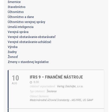
Smernice
Stavebníctvo
Účtovníctvo
Účtovníctvo a dane
Účtovníctvo verejnej správy
Umelá inteligencia
Verejná správa
Verejné obstarávanie-obstarávateľ
Verejné obstarávanie-uchádzač
Výroba
žiadny
Živnosť
Zmeny v stavebnej legislatíve
10
IFRS 9 – FINANČNÉ NÁSTROJE
8:30
AUG
Udalosť usporiadaná:
Verlag Dashöfer, s.r.o.
Typ Udalosti:
Školenie
Oblasť školenia:
Medzinárodné účtovné štandardy - IAS/IFRS, US GAAP