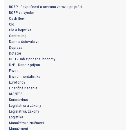
BOZP - Bezpečnosť a ochrana zdravia pri práci
BOZP vo výrobe
Cash flow
Clo
Clo a logistika
Controlling
Dane a účtovníctvo
Doprava
Dotácie
DPH - Daň z pridanej hodnoty
DzP - Dane z príjmu
Enviro
Environmentalistika
Eurofondy
Finančné riadenie
IAS/IFRS
Koronavírus
Legislatíva a zákony
Legislatíva, zákony
Logistika
Manažérske zručnosti
Manažment