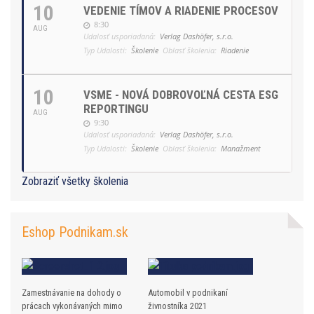
10
VEDENIE TÍMOV A RIADENIE PROCESOV
8:30
AUG
Udalosť usporiadaná:
Verlag Dashöfer, s.r.o.
Typ Udalosti:
Školenie
Oblasť školenia:
Riadenie
10
VSME - NOVÁ DOBROVOĽNÁ CESTA ESG
REPORTINGU
AUG
9:30
Udalosť usporiadaná:
Verlag Dashöfer, s.r.o.
Typ Udalosti:
Školenie
Oblasť školenia:
Manažment
Zobraziť všetky školenia
Eshop Podnikam.sk
Zamestnávanie na dohody o
Automobil v podnikaní
prácach vykonávaných mimo
živnostníka 2021