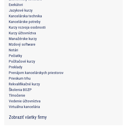
Exekútori
Jazykové kurzy
Kancelárska technika
Kancelárske potreby
Kurzy rozvoja osobnosti
Kurzy účtovníctva
Manažérske kurzy
Mzdový software
Notári
Pečiatky
Počítačové kurzy
Preklady
Prenájom kancelárskych priestorov
Prieskum trhu
Rekvalifikačné kurzy
Školenia BOZP
Tlmočenie
Vedenie účtovníctva
Virtuálna kancelária
Zobraziť všetky firmy