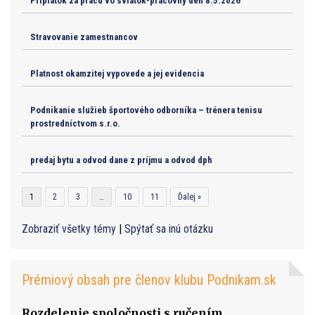
Priplatok za pracu vo sviatok-pracovny den 8.5.2026
Stravovanie zamestnancov
Platnost okamzitej vypovede a jej evidencia
Podnikanie služieb športového odborníka – trénera tenisu
prostredníctvom s.r.o.
predaj bytu a odvod dane z príjmu a odvod dph
1
2
3
…
10
11
Ďalej »
Zobraziť všetky témy
|
Spýtať sa inú otázku
Prémiový obsah pre členov klubu Podnikam.sk
Rozdelenie spoločnosti s ručením