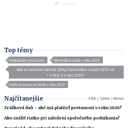
Top témy
Naštartujte svoj biznis
Minimálna mzda v roku 2023
Aké sú cestovné náhrady (diéty) živnostníkov a iných SZČO od
1.9.2022 a v roku 2023?
Daňový bonus na dieťa v roku 2023
Najčítanejšie
3 Dni
Týždeň
Mesiac
Zrážková daň – aké má platiteľ povinnosti v roku 2026?
Ako znížiť riziko pri založení spoločného podnikania?