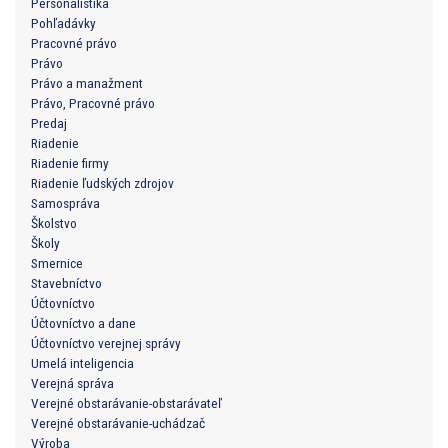
Personalistika
Pohľadávky
Pracovné právo
Právo
Právo a manažment
Právo, Pracovné právo
Predaj
Riadenie
Riadenie firmy
Riadenie ľudských zdrojov
Samospráva
Školstvo
Školy
Smernice
Stavebníctvo
Účtovníctvo
Účtovníctvo a dane
Účtovníctvo verejnej správy
Umelá inteligencia
Verejná správa
Verejné obstarávanie-obstarávateľ
Verejné obstarávanie-uchádzač
Výroba