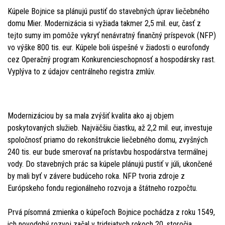
Kúpele Bojnice sa plánujú pustiť do stavebných úprav liečebného
domu Mier. Modernizácia si vyžiada takmer 2,5 mil. eur, časť z
tejto sumy im pomôže vykryť nenávratný finančný príspevok (NFP)
vo výške 800 tis. eur. Kúpele boli úspešné v žiadosti o eurofondy
cez Operačný program Konkurencieschopnosť a hospodársky rast.
Vyplýva to z údajov centrálneho registra zmlúv.
Modernizáciou by sa mala zvýšiť kvalita ako aj objem
poskytovaných služieb. Najväčšiu čiastku, až 2,2 mil. eur, investuje
spoločnosť priamo do rekonštrukcie liečebného domu, zvyšných
240 tis. eur bude smerovať na prístavbu hospodárstva termálnej
vody. Do stavebných prác sa kúpele plánujú pustiť v júli, ukončené
by mali byť v závere budúceho roka. NFP tvoria zdroje z
Európskeho fondu regionálneho rozvoja a štátneho rozpočtu.
Prvá písomná zmienka o kúpeľoch Bojnice pochádza z roku 1549,
ich novodobý rozvoj začal v tridsiatych rokoch 20. storočia.