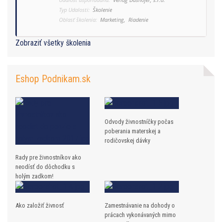
Typ Udalosti:
Školenie
Oblasť školenia:
Marketing,
Riadenie
Zobraziť všetky školenia
Eshop Podnikam.sk
Odvody živnostníčky počas
poberania materskej a
rodičovskej dávky
Rady pre živnostníkov ako
neodísť do dôchodku s
holým zadkom!
Ako založiť živnosť
Zamestnávanie na dohody o
prácach vykonávaných mimo