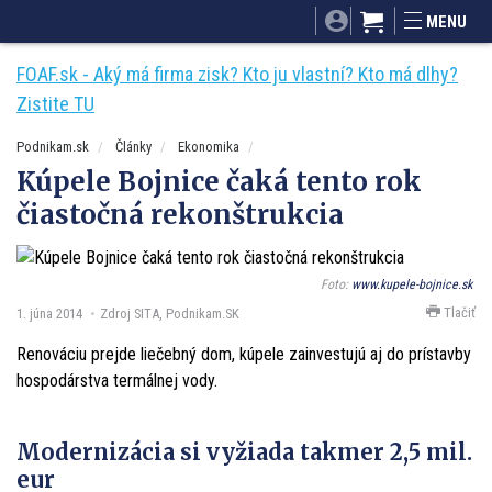
SITA.sk
Podnikam.sk
Mnamky-recepty.sk
MENU
Dobré rady a nápady
ByvanieHrou.sk
FOAF.sk - Aký má firma zisk? Kto ju vlastní? Kto má dlhy?
Zistite TU
Podnikam.sk
Články
Ekonomika
Kúpele Bojnice čaká tento rok
čiastočná rekonštrukcia
Foto:
www.kupele-bojnice.sk
Tlačiť
1. júna 2014
Zdroj SITA, Podnikam.SK
Renováciu prejde liečebný dom, kúpele zainvestujú aj do prístavby
hospodárstva termálnej vody.
Modernizácia si vyžiada takmer 2,5 mil.
eur