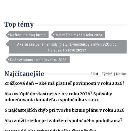
Top témy
Naštartujte svoj biznis
Minimálna mzda v roku 2023
Aké sú cestovné náhrady (diéty) živnostníkov a iných SZČO od
1.9.2022 a v roku 2023?
Daňový bonus na dieťa v roku 2023
Najčítanejšie
3 Dni
Týždeň
Mesiac
Zrážková daň – aké má platiteľ povinnosti v roku 2026?
Ako vstúpiť do vlastnej s.r.o v roku 2026? Spôsoby
odmeňovania konateľa a spoločníka v s.r.o.
6 najčastejších chýb pri tvorbe biznis plánu v roku 2026
Ako znížiť riziko pri založení spoločného podnikania?