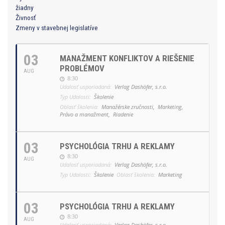
žiadny
Živnosť
Zmeny v stavebnej legislatíve
03
MANAŽMENT KONFLIKTOV A RIEŠENIE
PROBLÉMOV
AUG
8:30
Udalosť usporiadaná:
Verlag Dashöfer, s.r.o.
Typ Udalosti:
Školenie
Oblasť školenia:
Manažérske zručnosti,
Marketing,
Právo a manažment,
Riadenie
03
PSYCHOLÓGIA TRHU A REKLAMY
8:30
AUG
Udalosť usporiadaná:
Verlag Dashöfer, s.r.o.
Typ Udalosti:
Školenie
Oblasť školenia:
Marketing
03
PSYCHOLÓGIA TRHU A REKLAMY
8:30
AUG
Udalosť usporiadaná:
Verlag Dashöfer, s.r.o.