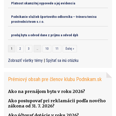
Platnost okamzitej vypovede a jej evidencia
Podnikanie služieb športového odborníka – trénera tenisu
prostredníctvom s.r.o.
predaj bytu a odvod dane z príjmu a odvod dph
1
2
3
…
10
11
Ďalej »
Zobraziť všetky témy
|
Spýtať sa inú otázku
Prémiový obsah pre členov klubu Podnikam.sk
Ako na prenájom bytu v roku 2026?
Ako postupovať pri reklamácii podľa nového
zákona od 31. 7. 2026?
Ako účtovať dotácie v roku 2026?