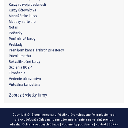
Kurzy rozvoja osobnosti
Kurzy účtovníctva
Manažérske kurzy
Mzdový software
Notári
Pečiatky
Počítačové kurzy
Preklady
Prenájom kancelárskych priestorov
Prieskum trhu
Rekvalifikačné kurzy
Školenia BOZP
Tlmočenie
Vedenie účtovníctva
Virtuálna kancelária
Zobraziť všetky firmy
Copyright
© iSicommerce s.r.o.
Všetky práva vyhradené. Vyhradzujeme si
právo udeľovať súhlas na rozmnožovanie, šírenie a na verejný prenos
obsahu.
Ochrana osobných údajov
|
Podmienky používania
|
Kontakt
|
GDPR -