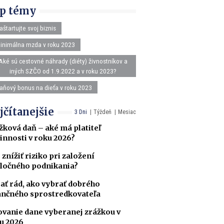
p témy
aštartujte svoj biznis
inimálna mzda v roku 2023
Aké sú cestovné náhrady (diéty) živnostníkov a
iných SZČO od 1.9.2022 a v roku 2023?
aňový bonus na dieťa v roku 2023
jčítanejšie
3 Dni
Týždeň
Mesiac
žková daň – aké má platiteľ
innosti v roku 2026?
 znížiť riziko pri založení
ločného podnikania?
ať rád, ako vybrať dobrého
ančného sprostredkovateľa
ovanie dane vyberanej zrážkou v
u 2026