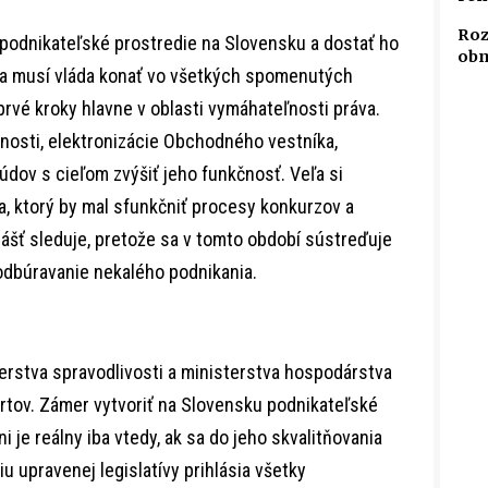
Roz
 podnikateľské prostredie na Slovensku a dostať ho
obm
ta musí vláda konať vo všetkých spomenutých
 prvé kroky hlavne v oblasti vymáhateľnosti práva.
jnosti, elektronizácie Obchodného vestníka,
ov s cieľom zvýšiť jeho funkčnosť. Veľa si
, ktorý by mal sfunkčniť procesy konkurzov a
vlášť sleduje, pretože sa v tomto období sústreďuje
odbúravanie nekalého podnikania.
erstva spravodlivosti a ministerstva hospodárstva
rtov. Zámer vytvoriť na Slovensku podnikateľské
i je reálny iba vtedy, ak sa do jeho skvalitňovania
niu upravenej legislatívy prihlásia všetky