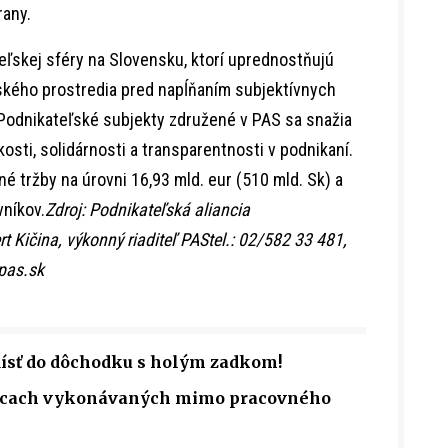
rany.
eľskej sféry na Slovensku, ktorí uprednostňujú
ského prostredia pred napĺňaním subjektívnych
 Podnikateľské subjekty združené v PAS sa snažia
osti, solidárnosti a transparentnosti v podnikaní.
 tržby na úrovni 16,93 mld. eur (510 mld. Sk) a
vníkov.
Zdroj: Podnikateľská aliancia
Kičina, výkonný riaditeľ PAStel.: 02/582 33 481,
pas.sk
dísť do dôchodku s holým zadkom!
rácach vykonávaných mimo pracovného