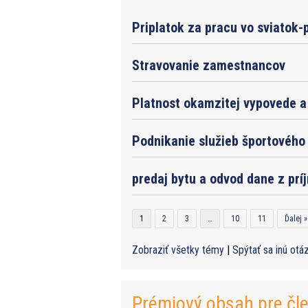
Priplatok za pracu vo sviatok-
Stravovanie zamestnancov
Platnost okamzitej vypovede a 
Podnikanie služieb športového 
predaj bytu a odvod dane z prí
1
2
3
…
10
11
Ďalej »
Zobraziť všetky témy
|
Spýtať sa inú otá
Prémiový obsah pre čl