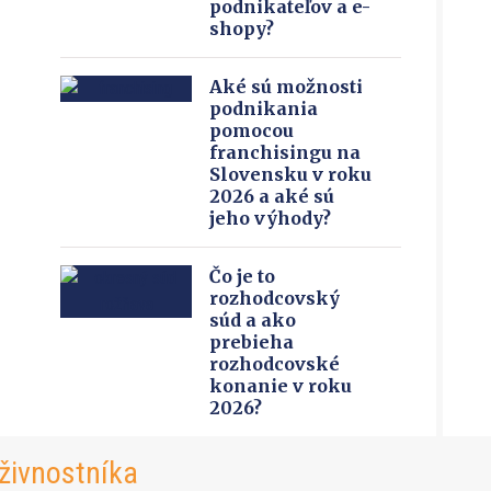
podnikateľov a e-
shopy?
Aké sú možnosti
podnikania
pomocou
franchisingu na
Slovensku v roku
2026 a aké sú
jeho výhody?
Čo je to
rozhodcovský
súd a ako
prebieha
rozhodcovské
konanie v roku
2026?
živnostníka