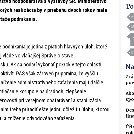
terstvo hospodárstva a výstavby SR. Ministerstvo
To
torých realizácia by v priebehu dvoch rokov mala
N
áťaže podnikania.
M
 podnikania je jedna z piatich hlavných úloh, ktoré
D
 vláde vo vlaňajšej Správe o stave
ku. Ak sa podarí vykonať pokrok v tejto oblasti,
Na
aktivít. PAS však zároveň pripomína, že vyššiu
Zrá
zníženie administratívneho zaťaženia majú ďalšie
pov
potláčanie korupcie na úradoch, zlepšenie
Ako
spo
rovosti pri verejnom obstarávaní a stabilizácia
nim treba priradiť ešte jednu dôležitú úlohu, ktorou
Des
fin
 a zníženie odvodového zaťaženia.
Účt
rok