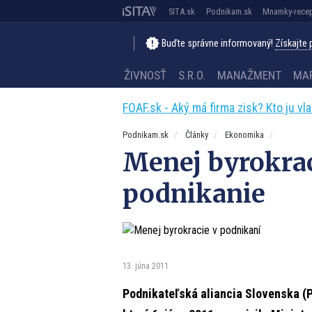
SITA.sk
Podnikam.sk
Mnamky-recep
Buďte správne informovaný!
Získajte
ŽIVNOSŤ
S.R.O.
MANAŽMENT
MA
FOAF.sk - Aký má firma zisk? Kto ju vl
Podnikam.sk
Články
Ekonomika
Menej byrokrac
podnikanie
13. júna 2011
Podnikateľská aliancia Slovenska (P