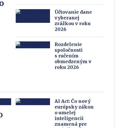
o
Účtovanie dane
vyberanej
zrážkou v roku
2026
Rozdelenie
spoločnosti
s ručením
obmedzeným v
roku 2026
AI Act: Čo nový
európsky zákon
o
o umelej
inteligencii
znamená pre