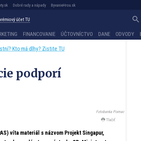
ty.sk
Dobré rady a nápady
ByvanieHrou.sk
 prémiový účet TU
RKETING
FINANCOVANIE
ÚČTOVNÍCTVO
DANE
ODVODY
astní? Kto má dlhy? Zistite TU
ie podporí
Fotobanka Pixmac
Tlačiť
AS) víta materiál s názvom Projekt Singapur,