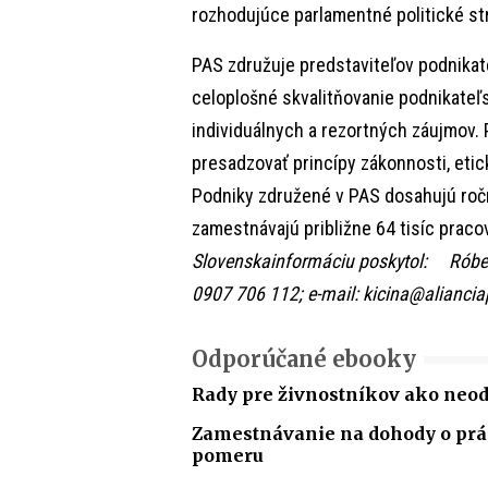
rozhodujúce parlamentné politické st
PAS združuje predstaviteľov podnikat
celoplošné skvalitňovanie podnikateľ
individuálnych a rezortných záujmov.
presadzovať princípy zákonnosti, etick
Podniky združené v PAS dosahujú ročné
zamestnávajú približne 64 tisíc praco
Slovenskainformáciu poskytol: Róbert 
0907 706 112; e-mail: kicina@aliancia
Odporúčané ebooky
Rady pre živnostníkov ako neo
Zamestnávanie na dohody o p
pomeru