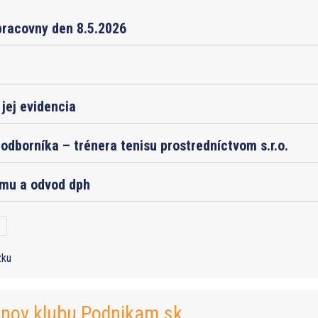
pracovny den 8.5.2026
jej evidencia
odborníka – trénera tenisu prostredníctvom s.r.o.
jmu a odvod dph
zku
enov klubu Podnikam.sk