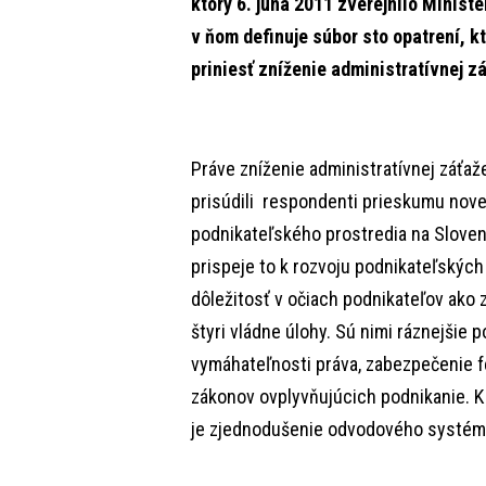
ktorý 6. júna 2011 zverejnilo Minis
v ňom definuje súbor sto opatrení, k
priniesť zníženie administratívnej z
Práve zníženie administratívnej záťaže
prisúdili respondenti prieskumu novej
podnikateľského prostredia na Slovens
prispeje to k rozvoju podnikateľských 
dôležitosť v očiach podnikateľov ako 
štyri vládne úlohy. Sú nimi ráznejšie 
vymáhateľnosti práva, zabezpečenie fé
zákonov ovplyvňujúcich podnikanie. K 
je zjednodušenie odvodového systému