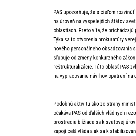
PAS upozorňuje, že s cieľom rozvinúť
na úroveň najvyspelejších štátov sve
oblastiach. Preto víta, že prichádzajú
Týka sa to otvorenia prokuratúry vere
nového personálneho obsadzovania súd
sľubuje od zmeny konkurzného zákona
reštrukturalizácie. Túto oblasť PAS z
na vypracovanie návrhov opatrení na 
Podobnú aktivitu ako zo strany minist
očakáva PAS od ďalších vládnych rezo
prostredie blížiace sa k svetovej úrovn
zapojí celá vláda a ak sa k stabilizova