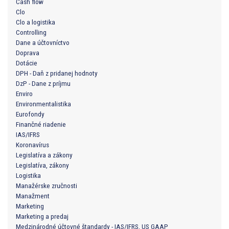
Cash flow
Clo
Clo a logistika
Controlling
Dane a účtovníctvo
Doprava
Dotácie
DPH - Daň z pridanej hodnoty
DzP - Dane z príjmu
Enviro
Environmentalistika
Eurofondy
Finančné riadenie
IAS/IFRS
Koronavírus
Legislatíva a zákony
Legislatíva, zákony
Logistika
Manažérske zručnosti
Manažment
Marketing
Marketing a predaj
Medzinárodné účtovné štandardy - IAS/IFRS, US GAAP