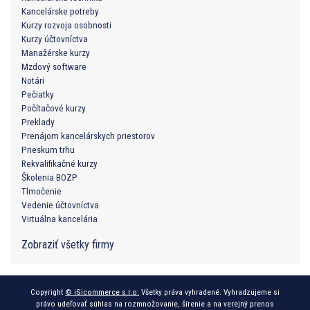
Kancelárske potreby
Kurzy rozvoja osobnosti
Kurzy účtovníctva
Manažérske kurzy
Mzdový software
Notári
Pečiatky
Počítačové kurzy
Preklady
Prenájom kancelárskych priestorov
Prieskum trhu
Rekvalifikačné kurzy
Školenia BOZP
Tlmočenie
Vedenie účtovníctva
Virtuálna kancelária
Zobraziť všetky firmy
Copyright
© iSicommerce s.r.o.
Všetky práva vyhradené. Vyhradzujeme si
právo udeľovať súhlas na rozmnožovanie, šírenie a na verejný prenos