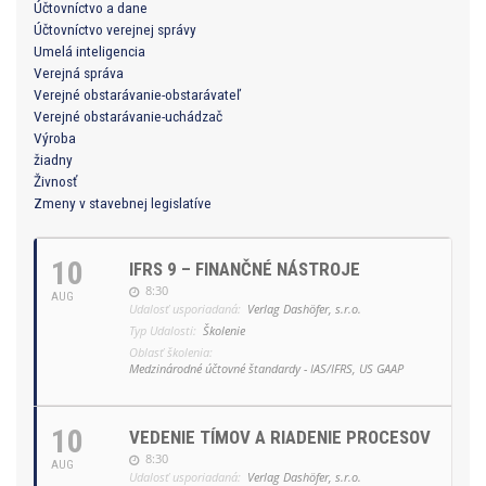
Účtovníctvo a dane
Účtovníctvo verejnej správy
Umelá inteligencia
Verejná správa
Verejné obstarávanie-obstarávateľ
Verejné obstarávanie-uchádzač
Výroba
žiadny
Živnosť
Zmeny v stavebnej legislatíve
10
IFRS 9 – FINANČNÉ NÁSTROJE
8:30
AUG
Udalosť usporiadaná:
Verlag Dashöfer, s.r.o.
Typ Udalosti:
Školenie
Oblasť školenia:
Medzinárodné účtovné štandardy - IAS/IFRS, US GAAP
10
VEDENIE TÍMOV A RIADENIE PROCESOV
8:30
AUG
Udalosť usporiadaná:
Verlag Dashöfer, s.r.o.