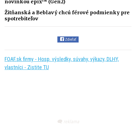
novinkou epix™ (Gen2)
Žitňanská a Beblavý chcú férové podmienky pre
spotrebiteľov
Zdieľať
FOAF.sk firmy - Hosp. výsledky, súvahy, výkazy, DLHY,
vlastníci - Zistite TU