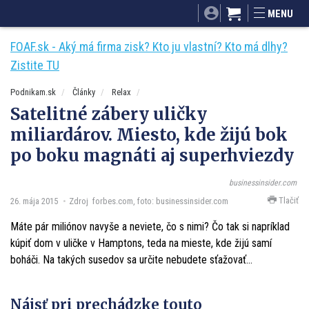
SITA.sk
Podnikam.sk
Mnamky-recepty.sk
MENU
Dobré rady a nápady
ByvanieHrou.sk
FOAF.sk - Aký má firma zisk? Kto ju vlastní? Kto má dlhy?
Zistite TU
Podnikam.sk
Články
Relax
Satelitné zábery uličky
miliardárov. Miesto, kde žijú bok
po boku magnáti aj superhviezdy
businessinsider.com
Tlačiť
26. mája 2015
Zdroj forbes.com, foto: businessinsider.com
Máte pár miliónov navyše a neviete, čo s nimi? Čo tak si napríklad
kúpiť dom v uličke v Hamptons, teda na mieste, kde žijú samí
boháči. Na takých susedov sa určite nebudete sťažovať…
Nájsť pri prechádzke touto