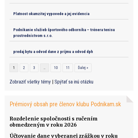
Platnost okamzitej vypovede a jej evidencia
Podnikanie služieb športového odborníka – trénera tenisu
prostredníctvom s.r.o.
predaj bytu a odvod dane z príjmu a odvod dph
1
2
3
…
10
11
Ďalej »
Zobraziť všetky témy
|
Spýtať sa inú otázku
Prémiový obsah pre členov klubu Podnikam.sk
Rozdelenie spoločnosti s ručením
obmedzeným v roku 2026
Účtovanie dane vyberanej zrážkou v roku