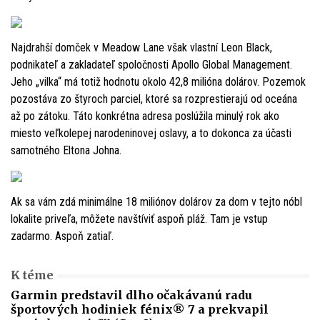
Najdrahší domček v Meadow Lane však vlastní Leon Black,
podnikateľ a zakladateľ spoločnosti Apollo Global Management.
Jeho „vilka“ má totiž hodnotu okolo 42,8 milióna dolárov. Pozemok
pozostáva zo štyroch parciel, ktoré sa rozprestierajú od oceána
až po zátoku. Táto konkrétna adresa poslúžila minulý rok ako
miesto veľkolepej narodeninovej oslavy, a to dokonca za účasti
samotného Eltona Johna.
Ak sa vám zdá minimálne 18 miliónov dolárov za dom v tejto nóbl
lokalite priveľa, môžete navštíviť aspoň pláž. Tam je vstup
zadarmo. Aspoň zatiaľ.
K téme
Garmin predstavil dlho očakávanú radu
športových hodiniek fénix® 7 a prekvapil