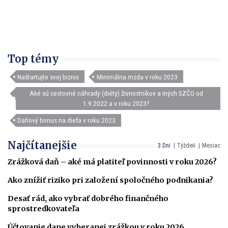
Top témy
Naštartujte svoj biznis
Minimálna mzda v roku 2023
Aké sú cestovné náhrady (diéty) živnostníkov a iných SZČO od
1.9.2022 a v roku 2023?
Daňový bonus na dieťa v roku 2023
Najčítanejšie
3 Dni
Týždeň
Mesiac
Zrážková daň – aké má platiteľ povinnosti v roku 2026?
Ako znížiť riziko pri založení spoločného podnikania?
Desať rád, ako vybrať dobrého finančného
sprostredkovateľa
Účtovanie dane vyberanej zrážkou v roku 2026