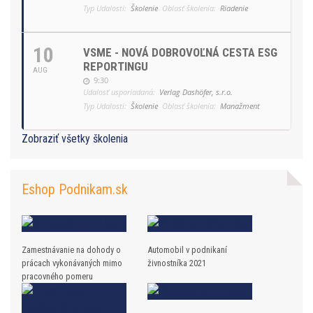
Typ Udalosti:
Školenie
Oblasť školenia:
Riadenie
10
VSME - NOVÁ DOBROVOĽNÁ CESTA ESG
REPORTINGU
AUG
9:30
Udalosť usporiadaná:
Verlag Dashöfer, s.r.o.
Typ Udalosti:
Školenie
Oblasť školenia:
Manažment
Zobraziť všetky školenia
Eshop Podnikam.sk
Zamestnávanie na dohody o
Automobil v podnikaní
prácach vykonávaných mimo
živnostníka 2021
pracovného pomeru