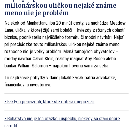
milionárskou uličkou nejaké známe
meno nie je problém
Na skok od Manhattanu, iba 20 minút cesty, sa nachádza Meadow
Lane, ulička, v ktorej žijú samí boháči – hviezdy z rôznych oblastí
biznisu, podnikatelia najväčšieho formátu či módni návrhári. Nájsť
pri prechádzke touto milionárskou uličkou nejaké známe meno
rozhodne nie je veľký problém. Mená tamojších obyvateľov –
módny návrhár Calvin Klein, realitný magnát Aby Rosen alebo
bankár William Salomon – napokon hovoria sami za seba.
Tri najdrahšie príbytky v danej lokalite však patria advokátke,
finančníkovi a investorovi.
Fakty o peniazoch, ktoré ste doteraz nepoznali
Bohatstvo nie je len otázkou úspechu, niekedy sa stačí dobre
narodiť