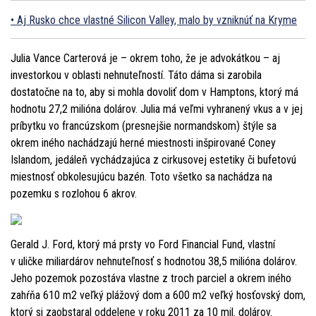
Aj Rusko chce vlastné Silicon Valley, malo by vzniknúť na Kryme
Julia Vance Carterová je – okrem toho, že je advokátkou – aj
investorkou v oblasti nehnuteľností. Táto dáma si zarobila
dostatočne na to, aby si mohla dovoliť dom v Hamptons, ktorý má
hodnotu 27,2 milióna dolárov. Julia má veľmi vyhranený vkus a v jej
príbytku vo francúzskom (presnejšie normandskom) štýle sa
okrem iného nachádzajú herné miestnosti inšpirované Coney
Islandom, jedáleň vychádzajúca z cirkusovej estetiky či bufetovú
miestnosť obkolesujúcu bazén. Toto všetko sa nachádza na
pozemku s rozlohou 6 akrov.
Gerald J. Ford, ktorý má prsty vo Ford Financial Fund, vlastní
v uličke miliardárov nehnuteľnosť s hodnotou 38,5 milióna dolárov.
Jeho pozemok pozostáva vlastne z troch parciel a okrem iného
zahŕňa 610 m2 veľký plážový dom a 600 m2 veľký hosťovský dom,
ktorý si zaobstaral oddelene v roku 2011 za 10 mil. dolárov.