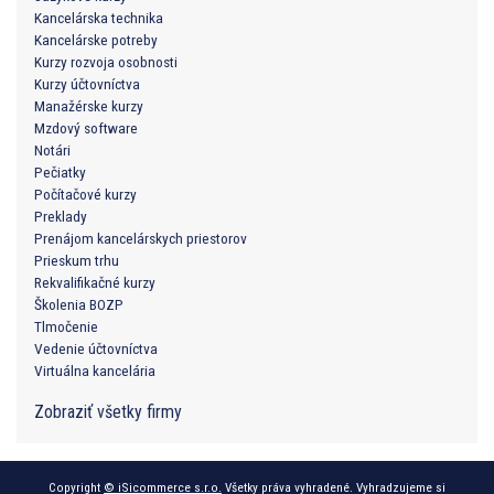
Kancelárska technika
Kancelárske potreby
Kurzy rozvoja osobnosti
Kurzy účtovníctva
Manažérske kurzy
Mzdový software
Notári
Pečiatky
Počítačové kurzy
Preklady
Prenájom kancelárskych priestorov
Prieskum trhu
Rekvalifikačné kurzy
Školenia BOZP
Tlmočenie
Vedenie účtovníctva
Virtuálna kancelária
Zobraziť všetky firmy
Copyright
© iSicommerce s.r.o.
Všetky práva vyhradené. Vyhradzujeme si