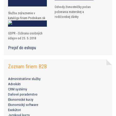
Odvody živnostníčky počas
poberania materskej a
Služba zvýraznenie v
rodičovskej dávky
katalógu firiem Podnikam.sk
GDPR - Ochrana osobných
údajov od 25. 5. 2018
Prejsť do eshopu
Zoznam firiem B2B
Administratívne služby
Advokáti
CRM systémy
Daňové poradenstvo
Ekonomické kurzy
Ekonomický software
Exekútori
Jazykové kurzy