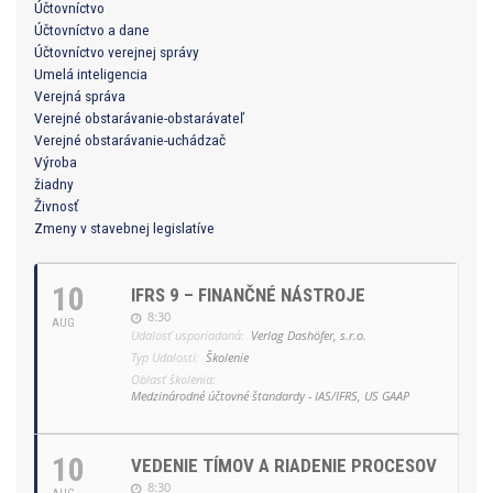
Účtovníctvo
Účtovníctvo a dane
Účtovníctvo verejnej správy
Umelá inteligencia
Verejná správa
Verejné obstarávanie-obstarávateľ
Verejné obstarávanie-uchádzač
Výroba
žiadny
Živnosť
Zmeny v stavebnej legislatíve
10
IFRS 9 – FINANČNÉ NÁSTROJE
8:30
AUG
Udalosť usporiadaná:
Verlag Dashöfer, s.r.o.
Typ Udalosti:
Školenie
Oblasť školenia:
Medzinárodné účtovné štandardy - IAS/IFRS, US GAAP
10
VEDENIE TÍMOV A RIADENIE PROCESOV
8:30