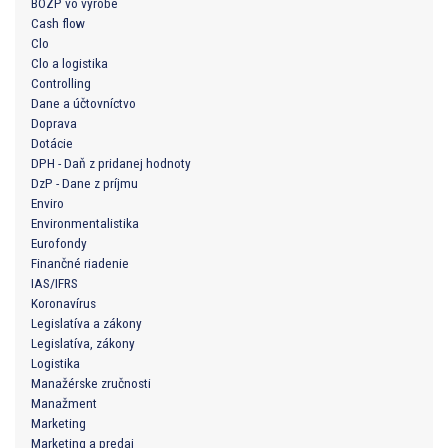
BOZP vo výrobe
Cash flow
Clo
Clo a logistika
Controlling
Dane a účtovníctvo
Doprava
Dotácie
DPH - Daň z pridanej hodnoty
DzP - Dane z príjmu
Enviro
Environmentalistika
Eurofondy
Finančné riadenie
IAS/IFRS
Koronavírus
Legislatíva a zákony
Legislatíva, zákony
Logistika
Manažérske zručnosti
Manažment
Marketing
Marketing a predaj