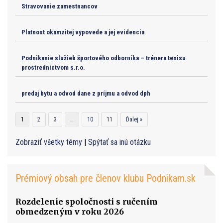
Stravovanie zamestnancov
Platnost okamzitej vypovede a jej evidencia
Podnikanie služieb športového odborníka – trénera tenisu
prostredníctvom s.r.o.
predaj bytu a odvod dane z príjmu a odvod dph
1
2
3
…
10
11
Ďalej »
Zobraziť všetky témy
|
Spýtať sa inú otázku
Prémiový obsah pre členov klubu Podnikam.sk
Rozdelenie spoločnosti s ručením
obmedzeným v roku 2026