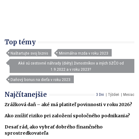
Top témy
Naštartujte svoj biznis
Minimálna mzda v roku 2023
Aké sú cestovné náhrady (diéty) živnostníkov a iných SZČO od
1.9.2022 a v roku 2023?
Daňový bonus na dieťa v roku 2023
Najčítanejšie
3 Dni
Týždeň
Mesiac
Zrážková daň – aké má platiteľ povinnosti v roku 2026?
Ako znížiť riziko pri založení spoločného podnikania?
Desať rád, ako vybrať dobrého finančného
sprostredkovateľa