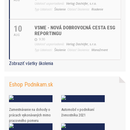
AUG
Udalosť usporiadaná:
Verlag Dashöfer, s.r.o.
Typ Udalosti:
Školenie
Oblasť školenia:
Riadenie
10
VSME - NOVÁ DOBROVOĽNÁ CESTA ESG
REPORTINGU
AUG
9:30
Udalosť usporiadaná:
Verlag Dashöfer, s.r.o.
Typ Udalosti:
Školenie
Oblasť školenia:
Manažment
Zobraziť všetky školenia
Eshop Podnikam.sk
Zamestnávanie na dohody o
Automobil v podnikaní
prácach vykonávaných mimo
živnostníka 2021
pracovného pomeru