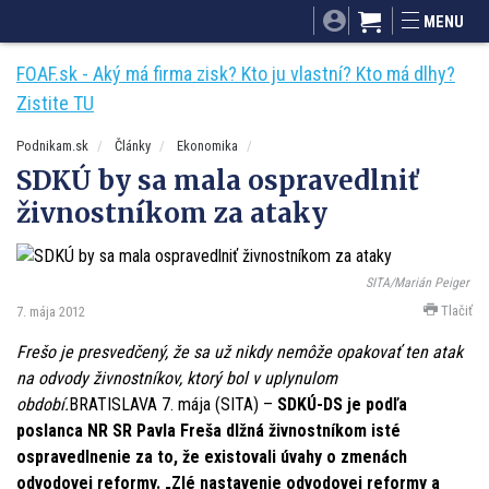
SITA.sk
Podnikam.sk
Mnamky-recepty.sk
MENU
Dobré rady a nápady
ByvanieHrou.sk
FOAF.sk - Aký má firma zisk? Kto ju vlastní? Kto má dlhy?
Zistite TU
Podnikam.sk
Články
Ekonomika
SDKÚ by sa mala ospravedlniť
živnostníkom za ataky
SITA/Marián Peiger
Tlačiť
7. mája 2012
Frešo je presvedčený, že sa už nikdy nemôže opakovať ten atak
na odvody živnostníkov, ktorý bol v uplynulom
období.
BRATISLAVA 7. mája (SITA) –
SDKÚ-DS je podľa
poslanca NR SR Pavla Freša dlžná živnostníkom isté
ospravedlnenie za to, že existovali úvahy o zmenách
odvodovej reformy. „Zlé nastavenie odvodovej reformy a