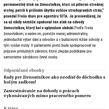
permanentný útok na živnostníkov, ktorí sú piliermi strednej
vrstvy, patrili k príčinám úbytku voličov stredopravých strán,“
povedal Frešo dnes pre agentúru SITA. Je presvedčený, že
sa už nikdy nemôže opakovať ten atak na odvody
živnostníkov, ktorý bol v uplynulom období.
Podľa Freša
živnostníkom, a nielen im, pomôže menej administratívy,
jednoduchší výber daní a odvodov a v budúcnosti nižšie odvody a
tým vyššie mzdy. V parlamente preto bude spolupracovať na
príprave príslušných zákonov, ktoré zlepšia podnikanie pre
samostatne zárobkovo činné osoby.
Odporúčané ebooky
Rady pre živnostníkov ako neodísť do dôchodku s
holým zadkom!
Zamestnávanie na dohody o prácach
vykonávaných mimo pracovného pomeru
K téme