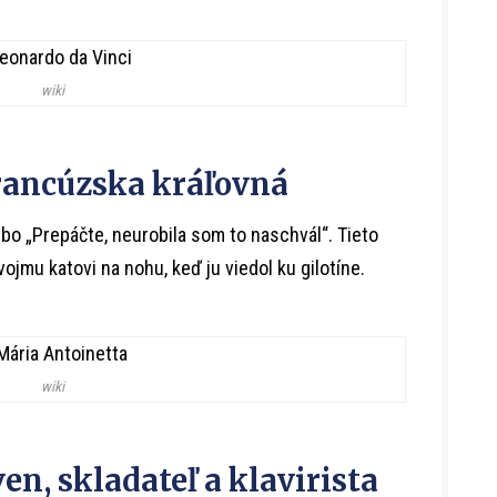
wiki
francúzska kráľovná
ebo „Prepáčte, neurobila som to naschvál“. Tieto
vojmu katovi na nohu, keď ju viedol ku gilotíne.
wiki
n, skladateľ a klavirista