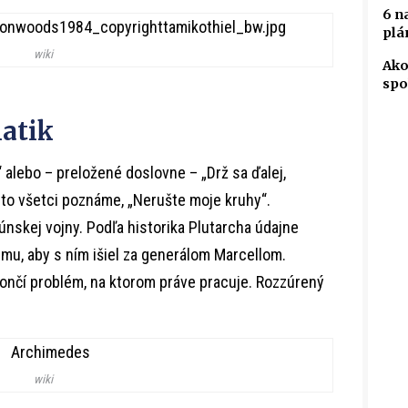
6 n
plá
wiki
Ako
spo
atik
 alebo – preložené doslovne – „Drž sa ďalej,
 to všetci poznáme, „Nerušte moje kruhy“.
nskej vojny. Podľa historika Plutarcha údajne
 mu, aby s ním išiel za generálom Marcellom.
ončí problém, na ktorom práve pracuje. Rozzúrený
wiki