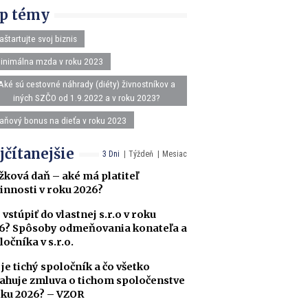
p témy
aštartujte svoj biznis
inimálna mzda v roku 2023
Aké sú cestovné náhrady (diéty) živnostníkov a
iných SZČO od 1.9.2022 a v roku 2023?
aňový bonus na dieťa v roku 2023
jčítanejšie
3 Dni
Týždeň
Mesiac
žková daň – aké má platiteľ
innosti v roku 2026?
 vstúpiť do vlastnej s.r.o v roku
6? Spôsoby odmeňovania konateľa a
ločníka v s.r.o.
 je tichý spoločník a čo všetko
ahuje zmluva o tichom spoločenstve
oku 2026? – VZOR