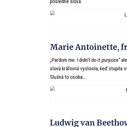
posledné slová.
Marie Antoinette, 
„Pardom me. I didn’t do it purpose“ al
slová kráľovná vyslovila, keď stupila s
Slušná to osoba…
Ludwig van Beethove