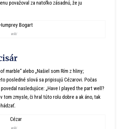
menu považoval za natoľko zásadnú, že ju
wiki
cisár
u of marble“ alebo „Našiel som Rím z hliny;
to posledné slová sa pripisujú Cézarovi. Počas
 povedal nasledujúce: „Have I played the part well?
v tom zmysle, či hral túto rolu dobre a ak áno, tak
chádzať.
wiki