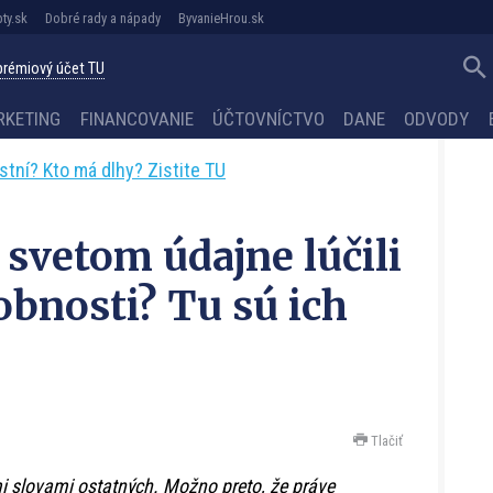
ty.sk
Dobré rady a nápady
ByvanieHrou.sk
 prémiový účet TU
RKETING
FINANCOVANIE
ÚČTOVNÍCTVO
DANE
ODVODY
astní? Kto má dlhy? Zistite TU
o svetom údajne lúčili
obnosti? Tu sú ich
Tlačiť
i slovami ostatných. Možno preto, že práve