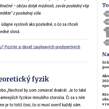
To
dinečné – občas dotyk múdrosti, zavše posledný vtip
rdikte“ z poslednej vôle.
N
M
údajne vyslovili ako posledné, o čo sa chceli
ledné slová.
D
ťou? Pozrite si deväť zaujímavých predsmrtných
Na
Zrá
pov
Ako
eoretický fyzik
202
spo
 alebo „Nechcel by som zomierať dvakrát. Je to také
Kto
namnejších fyzikov minulého storočia. Či sa s ním
obs
v r
e je to totiž čosi, čo si musí overiť každý sám.