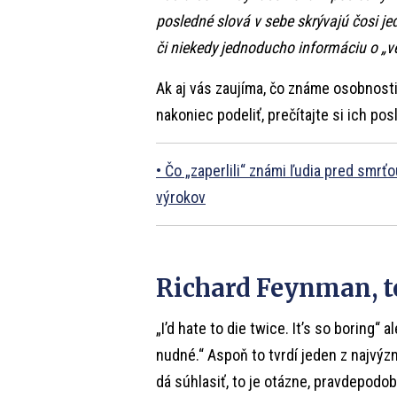
posledné slová v sebe skrývajú čosi je
či niekedy jednoducho informáciu o „ve
Ak aj vás zaujíma, čo známe osobnosti 
nakoniec podeliť, prečítajte si ich pos
Čo „zaperlili“ známi ľudia pred smr
výrokov
Richard Feynman, t
„I’d hate to die twice. It’s so boring“
nudné.“ Aspoň to tvrdí jeden z najvýz
dá súhlasiť, to je otázne, pravdepodobn