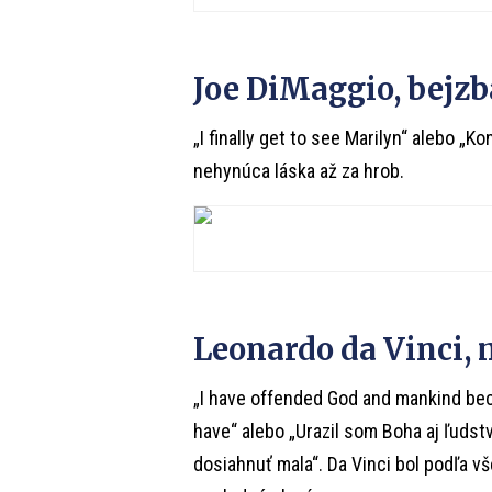
Joe DiMaggio, bejzb
„I finally get to see Marilyn“ alebo „
nehynúca láska až za hrob.
Leonardo da Vinci, 
„I have offended God and mankind bec
have“ alebo „Urazil som Boha aj ľudstv
dosiahnuť mala“. Da Vinci bol podľa v