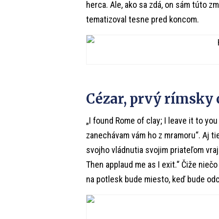
herca. Ale, ako sa zdá, on sám túto z
tematizoval tesne pred koncom.
Cézar, prvý rímsky 
„I found Rome of clay; I leave it to yo
zanechávam vám ho z mramoru“. Aj tie
svojho vládnutia svojim priateľom vraj
Then applaud me as I exit.“ Čiže niečo 
na potlesk bude miesto, keď bude od