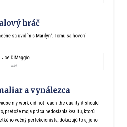
alový hráč
Konečne sa uvidím s Marilyn“. Tomu sa hovorí
wiki
maliar a vynálezca
ause my work did not reach the quality it should
o, pretože moja práca nedosiahla kvalitu, ktorú
šetkého večný perfekcionista, dokazujú to aj jeho