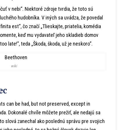
čuť v nebi“. Niektoré zdroje tvrdia, že toto sú
hluchého hudobníka. V iných sa uvádza, že povedal
inita est“, čo značí „Tlieskajte, priatelia, komédia
v momente, keď mu vydavateľ jeho skladieb domov
, too late!“, teda „Škoda, škoda, už je neskoro“.
wiki
ec
nts can be had, but not preserved, except in
ada. Dokonalé chvíle môžete prežiť, ale nedajú sa
eto slová zanechal ako poslednú správu pre svojich
aj jeho posledné, to sa bežný človek dozvie len