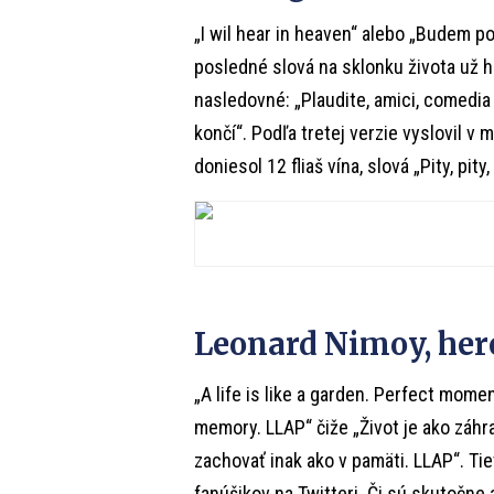
„I wil hear in heaven“ alebo „Budem po
posledné slová na sklonku života už 
nasledovné: „Plaudite, amici, comedia f
končí“. Podľa tretej verzie vyslovil 
doniesol 12 fliaš vína, slová „Pity, pity
Leonard Nimoy, her
„A life is like a garden. Perfect mome
memory. LLAP“ čiže „Život je ako záhr
zachovať inak ako v pamäti. LLAP“. Ti
fanúšikov na Twitteri. Či sú skutočne 