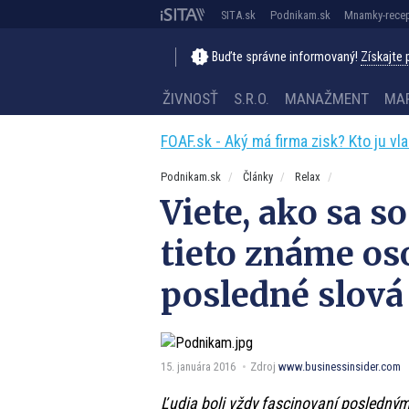
SITA.sk
Podnikam.sk
Mnamky-recep
Buďte správne informovaný!
Získajte
ŽIVNOSŤ
S.R.O.
MANAŽMENT
MA
FOAF.sk - Aký má firma zisk? Kto ju vl
Podnikam.sk
Články
Relax
Viete, ako sa s
tieto známe os
posledné slová
15. januára 2016
Zdroj
www.businessinsider.com
Ľudia boli vždy fascinovaní posledným