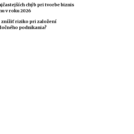
ajčastejších chýb pri tvorbe biznis
nu v roku 2026
 znížiť riziko pri založení
ločného podnikania?