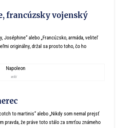
, francúzsky vojenský
y, Joséphine“ alebo „Francúzsko, armáda, veliteľ
ľmi originálny, držal sa prosto toho, čo ho
wiki
herec
cotch to martinis“ alebo „Nikdy som nemal prejsť
lkom pravda, že práve toto stálo za smrťou známeho