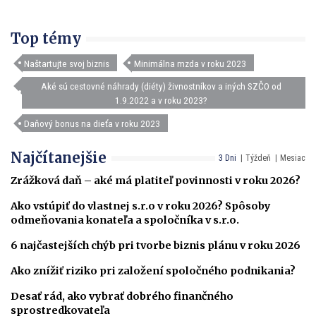
Top témy
Naštartujte svoj biznis
Minimálna mzda v roku 2023
Aké sú cestovné náhrady (diéty) živnostníkov a iných SZČO od
1.9.2022 a v roku 2023?
Daňový bonus na dieťa v roku 2023
Najčítanejšie
3 Dni
Týždeň
Mesiac
Zrážková daň – aké má platiteľ povinnosti v roku 2026?
Ako vstúpiť do vlastnej s.r.o v roku 2026? Spôsoby
odmeňovania konateľa a spoločníka v s.r.o.
6 najčastejších chýb pri tvorbe biznis plánu v roku 2026
Ako znížiť riziko pri založení spoločného podnikania?
Desať rád, ako vybrať dobrého finančného
sprostredkovateľa