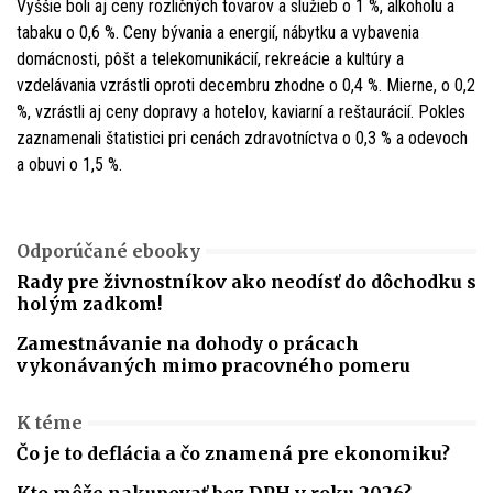
Vyššie boli aj ceny rozličných tovarov a služieb o 1 %, alkoholu a
tabaku o 0,6 %. Ceny bývania a energií, nábytku a vybavenia
domácnosti, pôšt a telekomunikácií, rekreácie a kultúry a
vzdelávania vzrástli oproti decembru zhodne o 0,4 %. Mierne, o 0,2
%, vzrástli aj ceny dopravy a hotelov, kaviarní a reštaurácií. Pokles
zaznamenali štatistici pri cenách zdravotníctva o 0,3 % a odevoch
a obuvi o 1,5 %.
Odporúčané ebooky
Rady pre živnostníkov ako neodísť do dôchodku s
holým zadkom!
Zamestnávanie na dohody o prácach
vykonávaných mimo pracovného pomeru
K téme
Čo je to deflácia a čo znamená pre ekonomiku?
Kto môže nakupovať bez DPH v roku 2026?