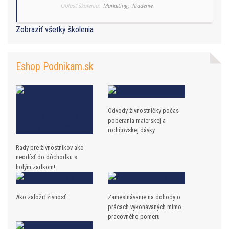
Oblasť školenia:
Marketing,
Riadenie
Zobraziť všetky školenia
Eshop Podnikam.sk
Odvody živnostníčky počas
poberania materskej a
rodičovskej dávky
Rady pre živnostníkov ako
neodísť do dôchodku s
holým zadkom!
Ako založiť živnosť
Zamestnávanie na dohody o
prácach vykonávaných mimo
pracovného pomeru