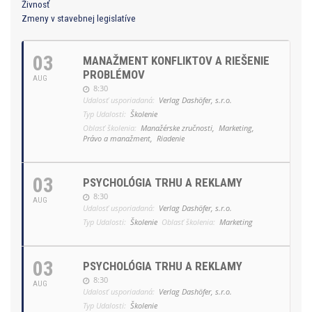
Živnosť
Zmeny v stavebnej legislatíve
03
MANAŽMENT KONFLIKTOV A RIEŠENIE
PROBLÉMOV
AUG
8:30
Udalosť usporiadaná:
Verlag Dashöfer, s.r.o.
Typ Udalosti:
Školenie
Oblasť školenia:
Manažérske zručnosti,
Marketing,
Právo a manažment,
Riadenie
03
PSYCHOLÓGIA TRHU A REKLAMY
8:30
AUG
Udalosť usporiadaná:
Verlag Dashöfer, s.r.o.
Typ Udalosti:
Školenie
Oblasť školenia:
Marketing
03
PSYCHOLÓGIA TRHU A REKLAMY
8:30
AUG
Udalosť usporiadaná:
Verlag Dashöfer, s.r.o.
Typ Udalosti:
Školenie