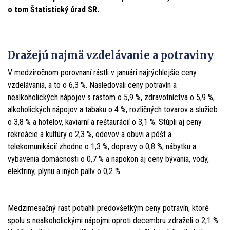
o tom Štatistický úrad SR.
Dražejú najmä vzdelávanie a potraviny
V medziročnom porovnaní rástli v januári najrýchlejšie ceny
vzdelávania, a to o 6,3 %. Nasledovali ceny potravín a
nealkoholických nápojov s rastom o 5,9 %, zdravotníctva o 5,9 %,
alkoholických nápojov a tabaku o 4 %, rozličných tovarov a služieb
o 3,8 % a hotelov, kaviarní a reštaurácií o 3,1 %. Stúpli aj ceny
rekreácie a kultúry o 2,3 %, odevov a obuvi a pôšt a
telekomunikácií zhodne o 1,3 %, dopravy o 0,8 %, nábytku a
vybavenia domácnosti o 0,7 % a napokon aj ceny bývania, vody,
elektriny, plynu a iných palív o 0,2 %.
Medzimesačný rast potiahli predovšetkým ceny potravín, ktoré
spolu s nealkoholickými nápojmi oproti decembru zdraželi o 2,1 %.