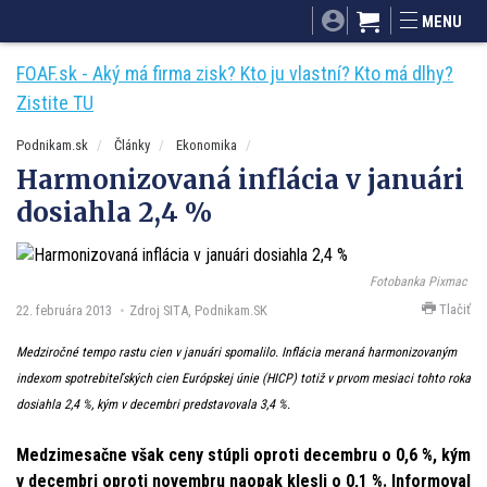
SITA.sk
Podnikam.sk
Mnamky-recepty.sk
MENU
Dobré rady a nápady
ByvanieHrou.sk
FOAF.sk - Aký má firma zisk? Kto ju vlastní? Kto má dlhy?
Zistite TU
Podnikam.sk
Články
Ekonomika
Harmonizovaná inflácia v januári
dosiahla 2,4 %
Fotobanka Pixmac
Tlačiť
22. februára 2013
Zdroj SITA, Podnikam.SK
Medziročné tempo rastu cien v januári spomalilo. Inflácia meraná harmonizovaným
indexom spotrebiteľských cien Európskej únie (HICP) totiž v prvom mesiaci tohto roka
dosiahla 2,4 %, kým v decembri predstavovala 3,4 %.
Medzimesačne však ceny stúpli oproti decembru o 0,6 %, kým
v decembri oproti novembru naopak klesli o 0,1 %. Informoval