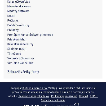
Kurzy účtovníctva
Manažérske kurzy
Mzdový software
Notári
Pečiatky
Počítačové kurzy
Preklady
Prenájom kancelárskych priestorov
Prieskum trhu
Rekvalifikačné kurzy
Školenia BOZP
Tlmočenie
Vedenie účtovníctva
Virtuálna kancelária
Zobraziť všetky firmy
Copyright
© iSicommerce s.r.o.
Všetky práva vyhradené. Vyhradzujeme si
právo udeľovať súhlas na rozmnožovanie, šírenie a na verejný prenos
obsahu.
Ochrana osobných údajov
|
Podmienky používania
|
Kontakt
|
GDPR -
Nastavenie sukromia