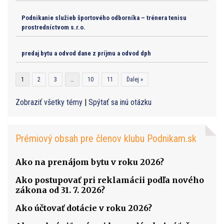
Podnikanie služieb športového odborníka – trénera tenisu
prostredníctvom s.r.o.
predaj bytu a odvod dane z príjmu a odvod dph
1
2
3
…
10
11
Ďalej »
Zobraziť všetky témy
|
Spýtať sa inú otázku
Prémiový obsah pre členov klubu Podnikam.sk
Ako na prenájom bytu v roku 2026?
Ako postupovať pri reklamácii podľa nového
zákona od 31. 7. 2026?
Ako účtovať dotácie v roku 2026?