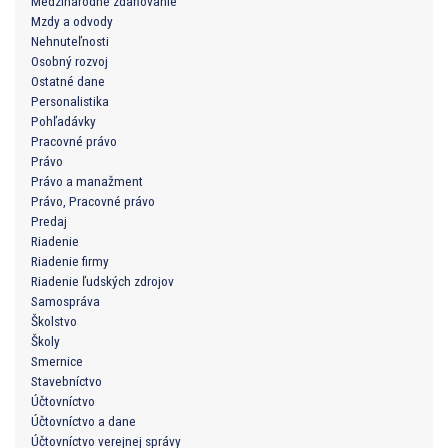
Medzinárodné zdaňovanie
Mzdy a odvody
Nehnuteľnosti
Osobný rozvoj
Ostatné dane
Personalistika
Pohľadávky
Pracovné právo
Právo
Právo a manažment
Právo, Pracovné právo
Predaj
Riadenie
Riadenie firmy
Riadenie ľudských zdrojov
Samospráva
Školstvo
Školy
Smernice
Stavebníctvo
Účtovníctvo
Účtovníctvo a dane
Účtovníctvo verejnej správy