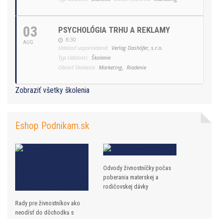
03
PSYCHOLÓGIA TRHU A REKLAMY
8:30
AUG
Udalosť usporiadaná:
Verlag Dashöfer, s.r.o.
Typ Udalosti:
Školenie
Oblasť školenia:
Marketing,
Riadenie
Zobraziť všetky školenia
Eshop Podnikam.sk
Odvody živnostníčky počas
poberania materskej a
rodičovskej dávky
Rady pre živnostníkov ako
neodísť do dôchodku s