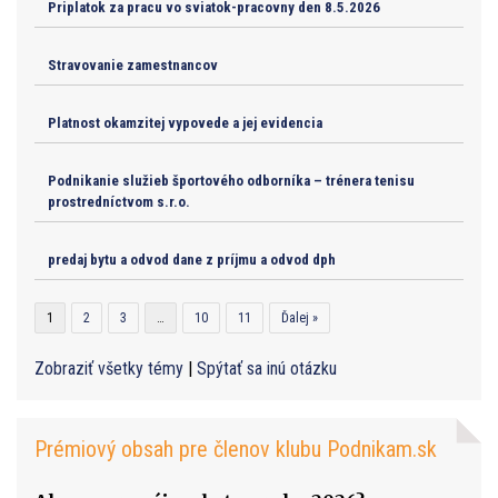
Priplatok za pracu vo sviatok-pracovny den 8.5.2026
Stravovanie zamestnancov
Platnost okamzitej vypovede a jej evidencia
Podnikanie služieb športového odborníka – trénera tenisu
prostredníctvom s.r.o.
predaj bytu a odvod dane z príjmu a odvod dph
1
2
3
…
10
11
Ďalej »
Zobraziť všetky témy
|
Spýtať sa inú otázku
Prémiový obsah pre členov klubu Podnikam.sk