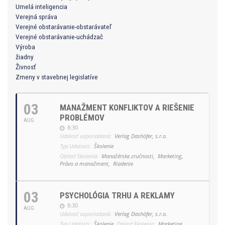
Umelá inteligencia
Verejná správa
Verejné obstarávanie-obstarávateľ
Verejné obstarávanie-uchádzač
Výroba
žiadny
Živnosť
Zmeny v stavebnej legislatíve
03
MANAŽMENT KONFLIKTOV A RIEŠENIE
PROBLÉMOV
AUG
8:30
Udalosť usporiadaná:
Verlag Dashöfer, s.r.o.
Typ Udalosti:
Školenie
Oblasť školenia:
Manažérske zručnosti,
Marketing,
Právo a manažment,
Riadenie
03
PSYCHOLÓGIA TRHU A REKLAMY
8:30
AUG
Udalosť usporiadaná:
Verlag Dashöfer, s.r.o.
Typ Udalosti:
Školenie
Oblasť školenia:
Marketing