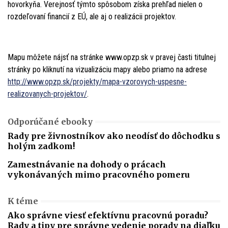
hovorkyňa. Verejnosť týmto spôsobom získa prehľad nielen o
rozdeľovaní financií z EÚ, ale aj o realizácii projektov.
Mapu môžete nájsť na stránke www.opzp.sk v pravej časti titulnej
stránky po kliknutí na vizualizáciu mapy alebo priamo na adrese
http://www.opzp.sk/projekty/mapa-vzorovych-uspesne-
realizovanych-projektov/
.
Odporúčané ebooky
Rady pre živnostníkov ako neodísť do dôchodku s
holým zadkom!
Zamestnávanie na dohody o prácach
vykonávaných mimo pracovného pomeru
K téme
Ako správne viesť efektívnu pracovnú poradu?
Rady a tipy pre správne vedenie porady na diaľku