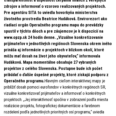
transparentnosť a úspešnosť čerpania financií z verejných
zdrojov a informovať o vzorovo realizovaných projektoch.
Pre agentúru SITA to uviedla hovorkyňa ministerstva
životného prostredia Beatrice Hudáková. Envirorezort ako
riadiaci orgán Operačného programu mapu do prevádzky
spustil v týchto dňoch a pre záujemcov je k dispozícií na
www.opzp.sk 24 hodín denne. „Vizuálne konkretizovanie
prijímateľov v jednotlivých regiónoch Slovenska okrem iného
prináša aj informácie o projektoch v blízkom okolí, ktoré
môžu mať dosah na život jeho obyvateľov,“ informovala
Hudáková. Mapa momentálne obsahuje 27 vybraných
projektov z celého Slovenska. Postupne bude ich počet
pribúdať o ďalšie úspešné projekty, ktoré získajú podporu z
Operačného programu.
Hlavným cieľom interaktívnej mapy je
priblížiť dosah pomoci eurofondov v konkrétnych regiónoch SR,
vizuálne konkretizovať prijímateľov a informovať o konkrétnych
projektoch. „Jej interaktívnosť spočíva v zobrazení podľa miesta
realizácie projektu, fotografickej dokumentácie a farebnom
rozdelení podľa jednotlivých prioritných osí programu,“ uviedla