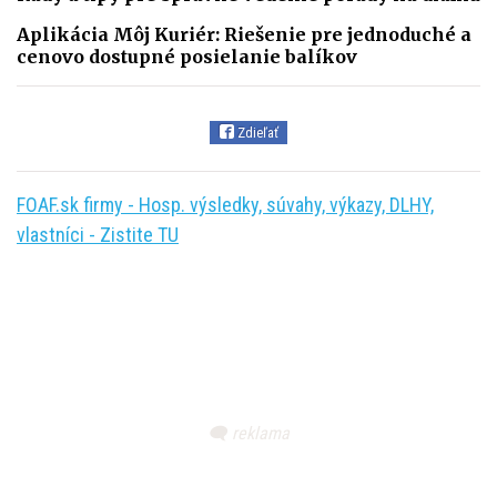
Aplikácia Môj Kuriér: Riešenie pre jednoduché a
cenovo dostupné posielanie balíkov
Zdieľať
FOAF.sk firmy - Hosp. výsledky, súvahy, výkazy, DLHY,
vlastníci - Zistite TU