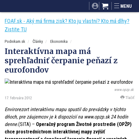
SITA.sk
Podnikam.sk
Mnamky-recepty.sk
MENU
Dobré rady a nápady
ByvanieHrou.sk
FOAF.sk - Aký má firma zisk? Kto ju vlastní? Kto má dlhy?
Zistite TU
Podnikam.sk
Články
Ekonomika
Interaktívna mapa má
sprehľadniť čerpanie peňazí z
eurofondov
www.opzp.sk
Tlačiť
17. februára 2012
Envirorezort interaktívnu mapu spustil do prevádzky v týchto
dňoch, pre záujemcov je k dispozícií na www.opzp.sk 24 hodín
denne.
(SITA) –
Operačný program Životné prostredie (OPŽP)
chce prostredníctvom interaktívnej mapy zvýšiť