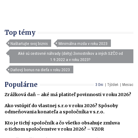
Top témy
Naštartujte svoj biznis
Minimálna mzda v roku 2023
Aké sú cestovné náhrady (diéty) živnostníkov a iných SZČO od
1.9.2022 a v roku 2023?
Daňový bonus na dieťa v roku 2023
Populárne
3 Dni
Týždeň
Mesiac
Zrážková daň – aké má platiteľ povinnosti v roku 2026?
Ako vstúpiť do vlastnej s.r.o v roku 2026? Spôsoby
odmeňovania konateľa a spoločníka v s.r.o.
Kto je tichý spoločník a čo všetko obsahuje zmluva
o tichom spoločenstve v roku 2026? – VZOR