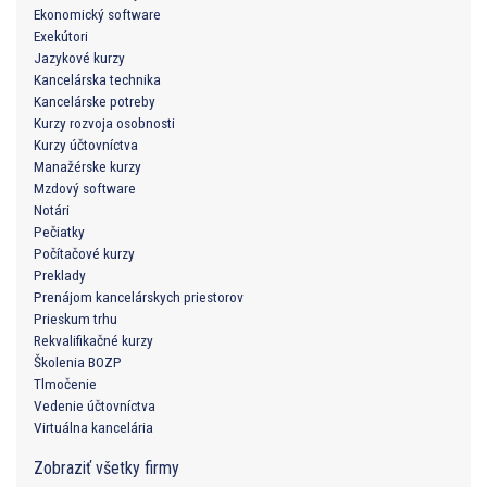
Ekonomický software
Exekútori
Jazykové kurzy
Kancelárska technika
Kancelárske potreby
Kurzy rozvoja osobnosti
Kurzy účtovníctva
Manažérske kurzy
Mzdový software
Notári
Pečiatky
Počítačové kurzy
Preklady
Prenájom kancelárskych priestorov
Prieskum trhu
Rekvalifikačné kurzy
Školenia BOZP
Tlmočenie
Vedenie účtovníctva
Virtuálna kancelária
Zobraziť všetky firmy