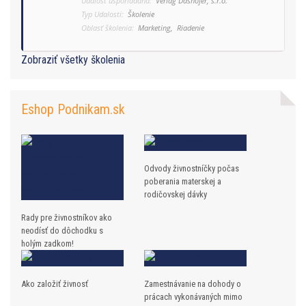
Udalosť usporiadaná:
Verlag Dashöfer, s.r.o.
Typ Udalosti:
Školenie
Oblasť školenia:
Marketing,
Riadenie
Zobraziť všetky školenia
Eshop Podnikam.sk
Odvody živnostníčky počas
poberania materskej a
rodičovskej dávky
Rady pre živnostníkov ako
neodísť do dôchodku s
holým zadkom!
Ako založiť živnosť
Zamestnávanie na dohody o
prácach vykonávaných mimo