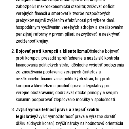
zabezpečiť makroekonomickú stabilitu; znižovať deficit
verejných financií a smerovať k tvorbe rozpočtových
prebytkov najmä zvýšením efektívnosti pri výbere daní,
hospodárnym využívaním verejných zdrojov a zrealizovaním
penzijnej reformy v prvom pilieri; nezvyšovať a neskrývať
zadlženosť krajiny.
Bojovať proti korupcii a klientelizmu
Dôsledne bojovať
proti korupcii; presadiť sprehľadnenie a nezávislú kontrolu
financovania politických strán; dôsledne vyšetriť podozrenia
zo zneužívania postavenia verejných činiteľov a
nezákonného financovania politických strán; boj proti
korupcii a klientelizmu posilniť úpravou legislatívy pre
verejné obstarávanie; dodržiavať etické princípy a svojim
konaním podporovať zlepšovanie morálky v spoločnosti.
Zvýšiť vymožiteľnosť práva a zlepšiť kvalitu
legislatívy
Zvýšiť vymožiteľnosť práva a výrazne skrátiť
dĺžku súdnych konaní; zvýšiť nároky na hodnotovú orientáciu