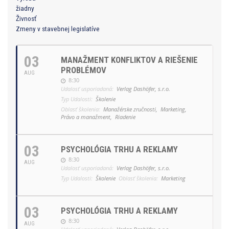
žiadny
Živnosť
Zmeny v stavebnej legislatíve
03
MANAŽMENT KONFLIKTOV A RIEŠENIE
PROBLÉMOV
AUG
8:30
Udalosť usporiadaná:
Verlag Dashöfer, s.r.o.
Typ Udalosti:
Školenie
Oblasť školenia:
Manažérske zručnosti,
Marketing,
Právo a manažment,
Riadenie
03
PSYCHOLÓGIA TRHU A REKLAMY
8:30
AUG
Udalosť usporiadaná:
Verlag Dashöfer, s.r.o.
Typ Udalosti:
Školenie
Oblasť školenia:
Marketing
03
PSYCHOLÓGIA TRHU A REKLAMY
8:30
AUG