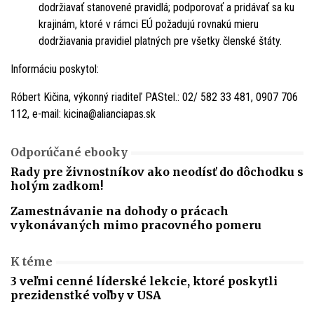
dodržiavať stanovené pravidlá; podporovať a pridávať sa ku
krajinám, ktoré v rámci EÚ požadujú rovnakú mieru
dodržiavania pravidiel platných pre všetky členské štáty.
Informáciu poskytol:
Róbert Kičina, výkonný riaditeľ PAStel.: 02/ 582 33 481, 0907 706
112, e-mail: kicina@alianciapas.sk
Odporúčané ebooky
Rady pre živnostníkov ako neodísť do dôchodku s
holým zadkom!
Zamestnávanie na dohody o prácach
vykonávaných mimo pracovného pomeru
K téme
3 veľmi cenné líderské lekcie, ktoré poskytli
prezidenstké voľby v USA