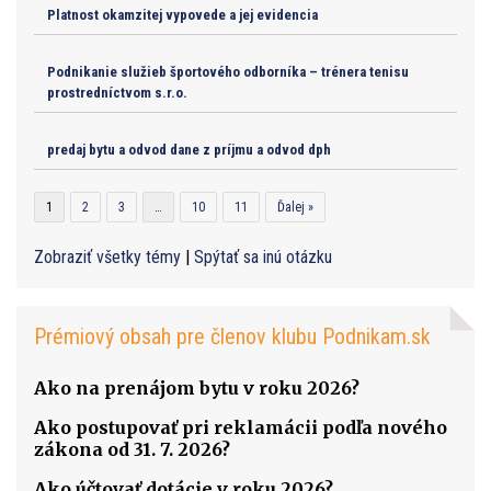
Platnost okamzitej vypovede a jej evidencia
Podnikanie služieb športového odborníka – trénera tenisu
prostredníctvom s.r.o.
predaj bytu a odvod dane z príjmu a odvod dph
1
2
3
…
10
11
Ďalej »
Zobraziť všetky témy
|
Spýtať sa inú otázku
Prémiový obsah pre členov klubu Podnikam.sk
Ako na prenájom bytu v roku 2026?
Ako postupovať pri reklamácii podľa nového
zákona od 31. 7. 2026?
Ako účtovať dotácie v roku 2026?