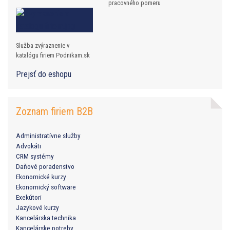
pracovného pomeru
Služba zvýraznenie v
katalógu firiem Podnikam.sk
Prejsť do eshopu
Zoznam firiem B2B
Administratívne služby
Advokáti
CRM systémy
Daňové poradenstvo
Ekonomické kurzy
Ekonomický software
Exekútori
Jazykové kurzy
Kancelárska technika
Kancelárske potreby