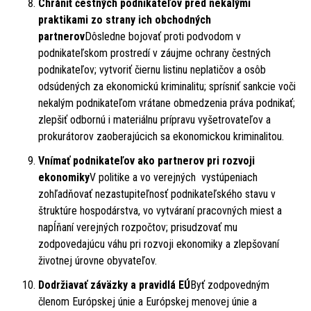
Chrániť čestných podnikateľov pred nekalými
praktikami zo strany ich obchodných
partnerov
Dôsledne bojovať proti podvodom v
podnikateľskom prostredí v záujme ochrany čestných
podnikateľov; vytvoriť čiernu listinu neplatičov a osôb
odsúdených za ekonomickú kriminalitu; sprísniť sankcie voči
nekalým podnikateľom vrátane obmedzenia práva podnikať;
zlepšiť odbornú i materiálnu prípravu vyšetrovateľov a
prokurátorov zaoberajúcich sa ekonomickou kriminalitou.
Vnímať podnikateľov ako partnerov pri rozvoji
ekonomiky
V politike a vo verejných vystúpeniach
zohľadňovať nezastupiteľnosť podnikateľského stavu v
štruktúre hospodárstva, vo vytváraní pracovných miest a
napĺňaní verejných rozpočtov; prisudzovať mu
zodpovedajúcu váhu pri rozvoji ekonomiky a zlepšovaní
životnej úrovne obyvateľov.
Dodržiavať záväzky a pravidlá EÚ
Byť zodpovedným
členom Európskej únie a Európskej menovej únie a