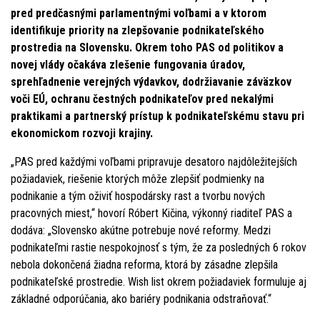
pred predčasnými parlamentnými voľbami a v ktorom
identifikuje priority na zlepšovanie podnikateľského
prostredia na Slovensku. Okrem toho PAS od politikov a
novej vlády očakáva zlešenie fungovania úradov,
sprehľadnenie verejných výdavkov, dodržiavanie záväzkov
voči EÚ, ochranu čestných podnikateľov pred nekalými
praktikami a partnerský prístup k podnikateľskému stavu pri
ekonomickom rozvoji krajiny.
„PAS pred každými voľbami pripravuje desatoro najdôležitejších
požiadaviek, riešenie ktorých môže zlepšiť podmienky na
podnikanie a tým oživiť hospodársky rast a tvorbu nových
pracovných miest,“ hovorí Róbert Kičina, výkonný riaditeľ PAS a
dodáva: „Slovensko akútne potrebuje nové reformy. Medzi
podnikateľmi rastie nespokojnosť s tým, že za posledných 6 rokov
nebola dokončená žiadna reforma, ktorá by zásadne zlepšila
podnikateľské prostredie. Wish list okrem požiadaviek formuluje aj
základné odporúčania, ako bariéry podnikania odstraňovať.“