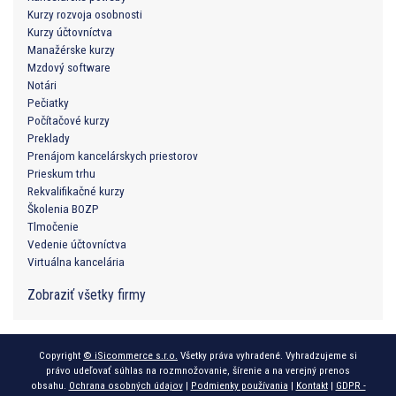
Kurzy rozvoja osobnosti
Kurzy účtovníctva
Manažérske kurzy
Mzdový software
Notári
Pečiatky
Počítačové kurzy
Preklady
Prenájom kancelárskych priestorov
Prieskum trhu
Rekvalifikačné kurzy
Školenia BOZP
Tlmočenie
Vedenie účtovníctva
Virtuálna kancelária
Zobraziť všetky firmy
Copyright
© iSicommerce s.r.o.
Všetky práva vyhradené. Vyhradzujeme si
právo udeľovať súhlas na rozmnožovanie, šírenie a na verejný prenos
obsahu.
Ochrana osobných údajov
|
Podmienky používania
|
Kontakt
|
GDPR -