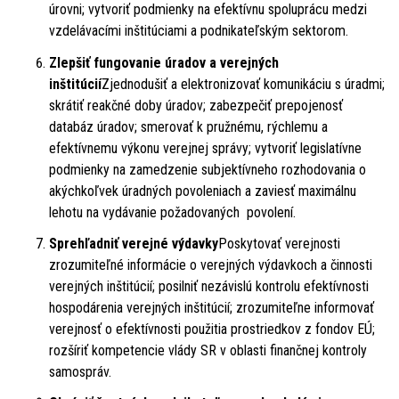
úrovni; vytvoriť podmienky na efektívnu spoluprácu medzi
vzdelávacími inštitúciami a podnikateľským sektorom.
Zlepšiť fungovanie úradov a verejných
inštitúcií
Zjednodušiť a elektronizovať komunikáciu s úradmi;
skrátiť reakčné doby úradov; zabezpečiť prepojenosť
databáz úradov; smerovať k pružnému, rýchlemu a
efektívnemu výkonu verejnej správy; vytvoriť legislatívne
podmienky na zamedzenie subjektívneho rozhodovania o
akýchkoľvek úradných povoleniach a zaviesť maximálnu
lehotu na vydávanie požadovaných povolení.
Sprehľadniť verejné výdavky
Poskytovať verejnosti
zrozumiteľné informácie o verejných výdavkoch a činnosti
verejných inštitúcií; posilniť nezávislú kontrolu efektívnosti
hospodárenia verejných inštitúcií; zrozumiteľne informovať
verejnosť o efektívnosti použitia prostriedkov z fondov EÚ;
rozšíriť kompetencie vlády SR v oblasti finančnej kontroly
samospráv.