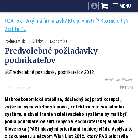
SITA.sk
Podnikam.sk
Mnamky-recepty.sk
MENU
Dobré rady a nápady
ByvanieHrou.sk
FOAF.sk - Aký má firma zisk? Kto ju vlastní? Kto má dlhy?
Zistite TU
Podnikam.sk
Články
Ekonomika
Predvolebné požiadavky
podnikateľov
Fotobanka Pixmac
Tlačiť
1. februára 2012
Makroekonomická stabilita, dôsledný boj proti korupcii,
zvýšenie vymožiteľnosti práva, zefektívnenie sociálneho
systému a skvalitnenie vzdelávacieho systému by mali byť
podľa podnikateľov združených v Podnikateľskej aliancie
Slovenska (PAS) hlavnými prioritami budúcej vlády. Vyplýva to
z dokumentu s názvom Wish List 2012, ktorý PAS pripravila