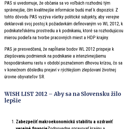
PAS si uvedomuje, že občania sa vo voľbách rozhodnú tým
správnejšie, čím kvalitnejšie informácie budú mať k dispozícii. Z
tohto dôvodu PAS vyzýva všetky politické subjekty, aby verejne
deklarovali svoj postoj k požiadavkám definovaným vo WL 2012, k
podnikateľskému prostrediu a k podnikaniu, ktoré sa rozhodujúcou
mierou podieľa na tvorbe pracovných miest a HDP krajiny.
PAS je presvedčená, že napĺňanie bodov WL 2012 prispeje k
zlepšovaniu podmienok na podnikanie a intenzívnejšiemu
hospodárskemu rastu v období poznačenom dlhovou krízou, čo sa
v konečnom dôsledku prejaví v rýchlejšom zlepšovaní životnej
úrovne obyvateľov SR.
WISH LIST 2012 – Aby sa na Slovensku žilo
lepšie
Zabezpečiť makroekonomickú stabilitu a ozdraviť
verejné financie
Zodpovedne spravovať krajinu a