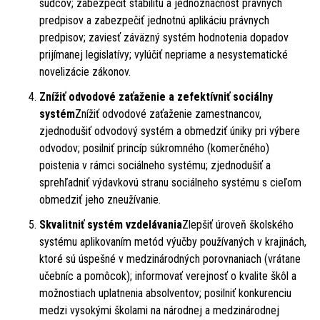
sudcov; zabezpečiť stabilitu a jednoznačnosť právnych
predpisov a zabezpečiť jednotnú aplikáciu právnych
predpisov; zaviesť záväzný systém hodnotenia dopadov
prijímanej legislatívy; vylúčiť nepriame a nesystematické
novelizácie zákonov.
Znížiť odvodové zaťaženie a zefektívniť sociálny
systém
Znížiť odvodové zaťaženie zamestnancov,
zjednodušiť odvodový systém a obmedziť úniky pri výbere
odvodov; posilniť princíp súkromného (komerčného)
poistenia v rámci sociálneho systému; zjednodušiť a
sprehľadniť výdavkovú stranu sociálneho systému s cieľom
obmedziť jeho zneužívanie.
Skvalitniť systém vzdelávania
Zlepšiť úroveň školského
systému aplikovaním metód výučby používaných v krajinách,
ktoré sú úspešné v medzinárodných porovnaniach (vrátane
učebníc a pomôcok); informovať verejnosť o kvalite škôl a
možnostiach uplatnenia absolventov; posilniť konkurenciu
medzi vysokými školami na národnej a medzinárodnej