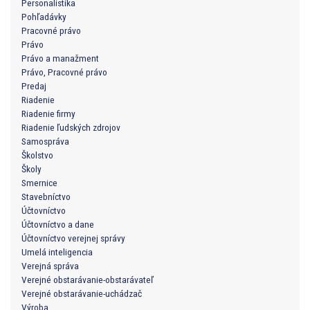
Personalistika
Pohľadávky
Pracovné právo
Právo
Právo a manažment
Právo, Pracovné právo
Predaj
Riadenie
Riadenie firmy
Riadenie ľudských zdrojov
Samospráva
Školstvo
Školy
Smernice
Stavebníctvo
Účtovníctvo
Účtovníctvo a dane
Účtovníctvo verejnej správy
Umelá inteligencia
Verejná správa
Verejné obstarávanie-obstarávateľ
Verejné obstarávanie-uchádzač
Výroba