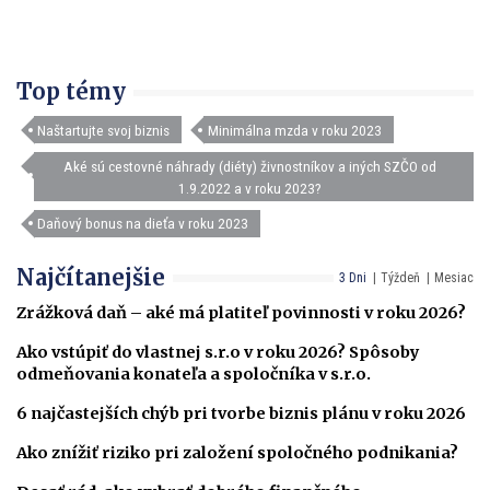
Top témy
Naštartujte svoj biznis
Minimálna mzda v roku 2023
Aké sú cestovné náhrady (diéty) živnostníkov a iných SZČO od
1.9.2022 a v roku 2023?
Daňový bonus na dieťa v roku 2023
Najčítanejšie
3 Dni
Týždeň
Mesiac
Zrážková daň – aké má platiteľ povinnosti v roku 2026?
Ako vstúpiť do vlastnej s.r.o v roku 2026? Spôsoby
odmeňovania konateľa a spoločníka v s.r.o.
6 najčastejších chýb pri tvorbe biznis plánu v roku 2026
Ako znížiť riziko pri založení spoločného podnikania?