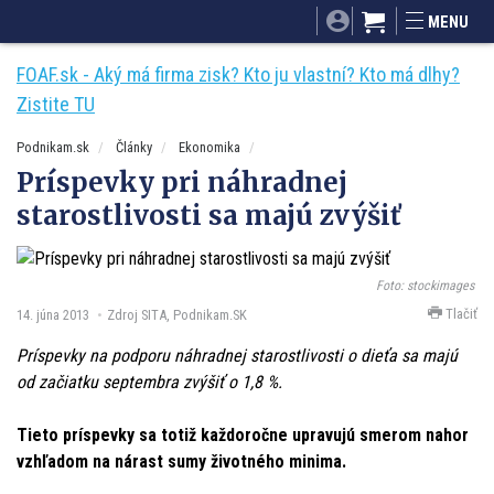
SITA.sk
Podnikam.sk
Mnamky-recepty.sk
MENU
Dobré rady a nápady
ByvanieHrou.sk
FOAF.sk - Aký má firma zisk? Kto ju vlastní? Kto má dlhy?
Zistite TU
Podnikam.sk
Články
Ekonomika
Príspevky pri náhradnej
starostlivosti sa majú zvýšiť
Foto: stockimages
Tlačiť
14. júna 2013
Zdroj SITA, Podnikam.SK
Príspevky na podporu náhradnej starostlivosti o dieťa sa majú
od začiatku septembra zvýšiť o 1,8 %.
Tieto príspevky sa totiž každoročne upravujú smerom nahor
vzhľadom na nárast sumy životného minima.