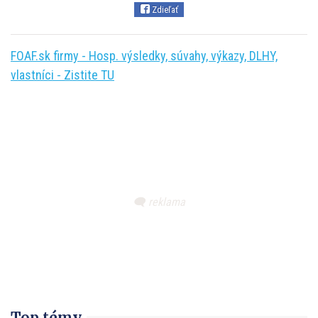
Zdieľať
FOAF.sk firmy - Hosp. výsledky, súvahy, výkazy, DLHY,
vlastníci - Zistite TU
Top témy