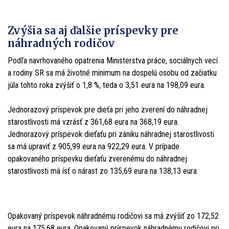
Zvýšia sa aj ďalšie príspevky pre
náhradných rodičov
Podľa navrhovaného opatrenia Ministerstva práce, sociálnych vecí
a rodiny SR sa má životné minimum na dospelú osobu od začiatku
júla tohto roka zvýšiť o 1,8 %, teda o 3,51 eura na 198,09 eura.
Jednorazový príspevok pre dieťa pri jeho zverení do náhradnej
starostlivosti má vzrásť z 361,68 eura na 368,19 eura.
Jednorazový príspevok dieťaťu pri zániku náhradnej starostlivosti
sa má upraviť z 905,99 eura na 922,29 eura. V prípade
opakovaného príspevku dieťaťu zverenému do náhradnej
starostlivosti má ísť o nárast zo 135,69 eura na 138,13 eura.
Opakovaný príspevok náhradnému rodičovi sa má zvýšiť zo 172,52
eura na 175,68 eura. Opakovaný príspevok náhradnému rodičovi pri