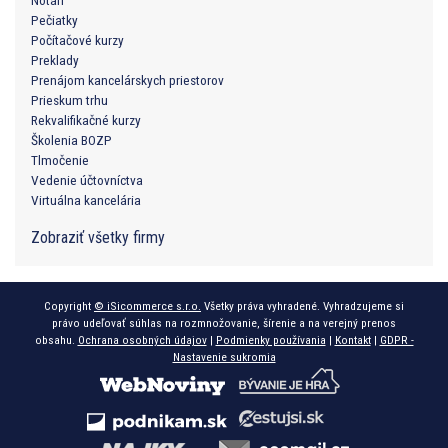
Notári
Pečiatky
Počítačové kurzy
Preklady
Prenájom kancelárskych priestorov
Prieskum trhu
Rekvalifikačné kurzy
Školenia BOZP
Tlmočenie
Vedenie účtovníctva
Virtuálna kancelária
Zobraziť všetky firmy
Copyright
© iSicommerce s.r.o.
Všetky práva vyhradené. Vyhradzujeme si
právo udeľovať súhlas na rozmnožovanie, šírenie a na verejný prenos
obsahu.
Ochrana osobných údajov
|
Podmienky používania
|
Kontakt
|
GDPR -
Nastavenie sukromia