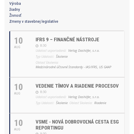
Výroba
žiadny
Živnosť
Zmeny v stavebnej legislatíve
10
IFRS 9 – FINANČNÉ NÁSTROJE
8:30
AUG
Udalosť usporiadaná:
Verlag Dashöfer, s.r.o.
Typ Udalosti:
Školenie
Oblasť školenia:
Medzinárodné účtovné štandardy - IAS/IFRS, US GAAP
10
VEDENIE TÍMOV A RIADENIE PROCESOV
8:30
AUG
Udalosť usporiadaná:
Verlag Dashöfer, s.r.o.
Typ Udalosti:
Školenie
Oblasť školenia:
Riadenie
10
VSME - NOVÁ DOBROVOĽNÁ CESTA ESG
REPORTINGU
AUG
9:30