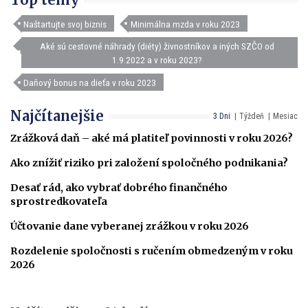
Naštartujte svoj biznis
Minimálna mzda v roku 2023
Aké sú cestovné náhrady (diéty) živnostníkov a iných SZČO od
1.9.2022 a v roku 2023?
Daňový bonus na dieťa v roku 2023
Najčítanejšie
3 Dni
Týždeň
Mesiac
Zrážková daň – aké má platiteľ povinnosti v roku 2026?
Ako znížiť riziko pri založení spoločného podnikania?
Desať rád, ako vybrať dobrého finančného
sprostredkovateľa
Účtovanie dane vyberanej zrážkou v roku 2026
Rozdelenie spoločnosti s ručením obmedzeným v roku
2026