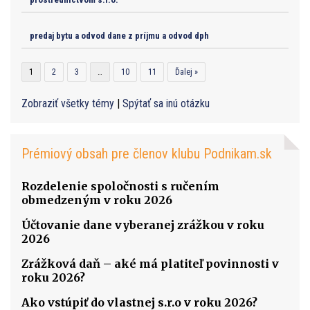
predaj bytu a odvod dane z príjmu a odvod dph
1
2
3
…
10
11
Ďalej »
Zobraziť všetky témy
|
Spýtať sa inú otázku
Prémiový obsah pre členov klubu Podnikam.sk
Rozdelenie spoločnosti s ručením
obmedzeným v roku 2026
Účtovanie dane vyberanej zrážkou v roku
2026
Zrážková daň – aké má platiteľ povinnosti v
roku 2026?
Ako vstúpiť do vlastnej s.r.o v roku 2026?