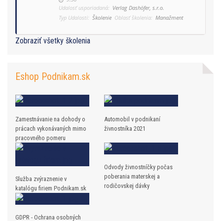
Udalosť usporiadaná:
Verlag Dashöfer, s.r.o.
Typ Udalosti:
Školenie
Oblasť školenia:
Manažment
Zobraziť všetky školenia
Eshop Podnikam.sk
Zamestnávanie na dohody o
Automobil v podnikaní
prácach vykonávaných mimo
živnostníka 2021
pracovného pomeru
Odvody živnostníčky počas
poberania materskej a
Služba zvýraznenie v
rodičovskej dávky
katalógu firiem Podnikam.sk
GDPR - Ochrana osobných