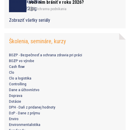
voči nim brániť v roku 2026?
Ochranna podnikania
Zobraziť všetky seriály
Školenia, semináre, kurzy
BOZP - Bezpečnosť a ochrana zdravia pri práci
BOZP vo výrobe
Cash flow
Clo
Clo a logistika
Controlling
Dane a účtovníctvo
Doprava
Dotácie
DPH - Daň z pridanej hodnoty
DzP - Dane z príjmu
Enviro
Environmentalistika