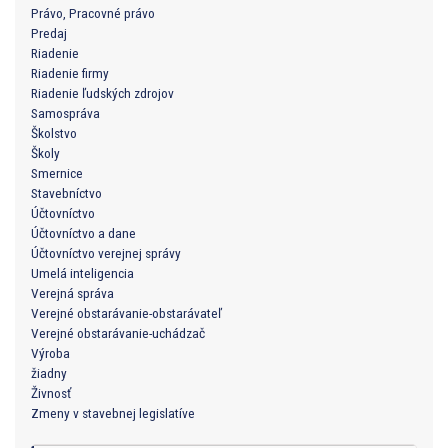
Právo, Pracovné právo
Predaj
Riadenie
Riadenie firmy
Riadenie ľudských zdrojov
Samospráva
Školstvo
Školy
Smernice
Stavebníctvo
Účtovníctvo
Účtovníctvo a dane
Účtovníctvo verejnej správy
Umelá inteligencia
Verejná správa
Verejné obstarávanie-obstarávateľ
Verejné obstarávanie-uchádzač
Výroba
žiadny
Živnosť
Zmeny v stavebnej legislatíve