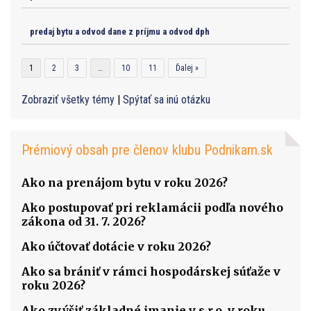
predaj bytu a odvod dane z príjmu a odvod dph
1
2
3
…
10
11
Ďalej »
Zobraziť všetky témy
|
Spýtať sa inú otázku
Prémiový obsah pre členov klubu Podnikam.sk
Ako na prenájom bytu v roku 2026?
Ako postupovať pri reklamácii podľa nového
zákona od 31. 7. 2026?
Ako účtovať dotácie v roku 2026?
Ako sa brániť v rámci hospodárskej súťaže v
roku 2026?
Ako zvýšiť základné imanie v s.r.o. v roku