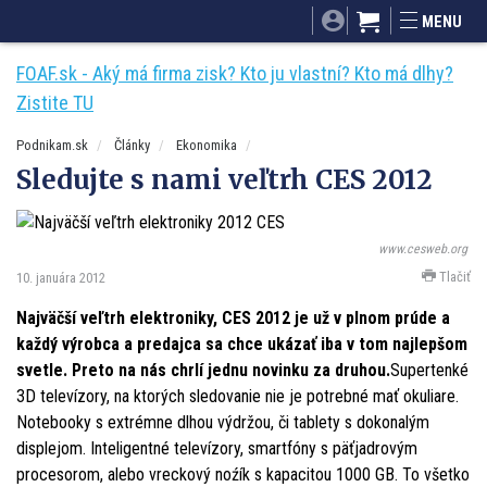
SITA.sk
Podnikam.sk
Mnamky-recepty.sk
MENU
Dobré rady a nápady
ByvanieHrou.sk
FOAF.sk - Aký má firma zisk? Kto ju vlastní? Kto má dlhy?
Zistite TU
Podnikam.sk
Články
Ekonomika
Sledujte s nami veľtrh CES 2012
www.cesweb.org
Tlačiť
10. januára 2012
Najväčší veľtrh elektroniky, CES 2012 je už v plnom prúde a
každý výrobca a predajca sa chce ukázať iba v tom najlepšom
svetle. Preto na nás chrlí jednu novinku za druhou.
Supertenké
3D televízory, na ktorých sledovanie nie je potrebné mať okuliare.
Notebooky s extrémne dlhou výdržou, či tablety s dokonalým
displejom. Inteligentné televízory, smartfóny s päťjadrovým
procesorom, alebo vreckový noźík s kapacitou 1000 GB. To všetko