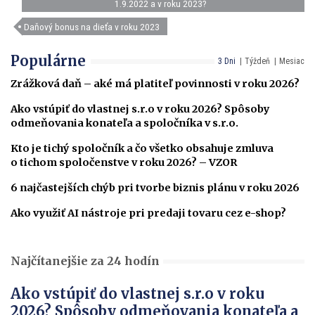
1.9.2022 a v roku 2023?
Daňový bonus na dieťa v roku 2023
Populárne
3 Dni
Týždeň
Mesiac
Zrážková daň – aké má platiteľ povinnosti v roku 2026?
Ako vstúpiť do vlastnej s.r.o v roku 2026? Spôsoby
odmeňovania konateľa a spoločníka v s.r.o.
Kto je tichý spoločník a čo všetko obsahuje zmluva
o tichom spoločenstve v roku 2026? – VZOR
6 najčastejších chýb pri tvorbe biznis plánu v roku 2026
Ako využiť AI nástroje pri predaji tovaru cez e-shop?
Najčítanejšie za 24 hodín
Ako vstúpiť do vlastnej s.r.o v roku
2026? Spôsoby odmeňovania konateľa a