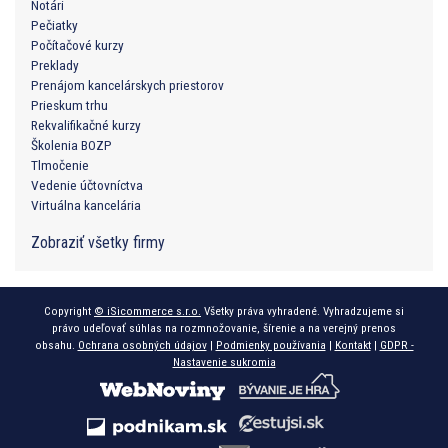
Notári
Pečiatky
Počítačové kurzy
Preklady
Prenájom kancelárskych priestorov
Prieskum trhu
Rekvalifikačné kurzy
Školenia BOZP
Tlmočenie
Vedenie účtovníctva
Virtuálna kancelária
Zobraziť všetky firmy
Copyright
© iSicommerce s.r.o.
Všetky práva vyhradené. Vyhradzujeme si
právo udeľovať súhlas na rozmnožovanie, šírenie a na verejný prenos
obsahu.
Ochrana osobných údajov
|
Podmienky používania
|
Kontakt
|
GDPR -
Nastavenie sukromia