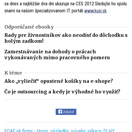
sa dnes a najbližšie dva dni ukazuje na CES 2012.Sledujte ho spolu
snami na našom špecializovanom IT portáli
www.kusi.sk
.
Odporúčané ebooky
Rady pre živnostníkov ako neodísť do dôchodku s
holým zadkom!
Zamestnávanie na dohody o prácach
vykonávaných mimo pracovného pomeru
K téme
Ako „vyliečiť“ opustené košíky na e-shope?
Čo je outsourcing a kedy je výhodné ho využiť?
Zdieľať
FOAF.sk firmy - Hosp. výsledky, súvahy, výkazy, DLHY,