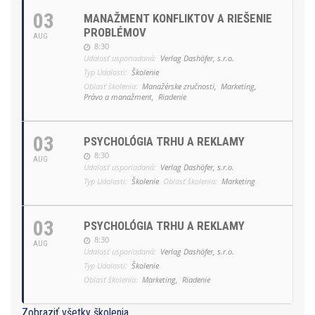
03
MANAŽMENT KONFLIKTOV A RIEŠENIE
PROBLÉMOV
AUG
8:30
Udalosť usporiadaná:
Verlag Dashöfer, s.r.o.
Typ Udalosti:
Školenie
Oblasť školenia:
Manažérske zručnosti,
Marketing,
Právo a manažment,
Riadenie
03
PSYCHOLÓGIA TRHU A REKLAMY
8:30
AUG
Udalosť usporiadaná:
Verlag Dashöfer, s.r.o.
Typ Udalosti:
Školenie
Oblasť školenia:
Marketing
03
PSYCHOLÓGIA TRHU A REKLAMY
8:30
AUG
Udalosť usporiadaná:
Verlag Dashöfer, s.r.o.
Typ Udalosti:
Školenie
Oblasť školenia:
Marketing,
Riadenie
Zobraziť všetky školenia