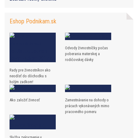
Eshop Podnikam.sk
Odvody živnostníčky počas
poberania materskej a
rodičovskej dávky
Rady pre živnostníkov ako
neodísť do dôchodku s
holým zadkom!
Ako založiť živnosť
Zamestnávanie na dohody o
prácach vykonávaných mimo
pracovného pomeru
Služba zvýraznenie v