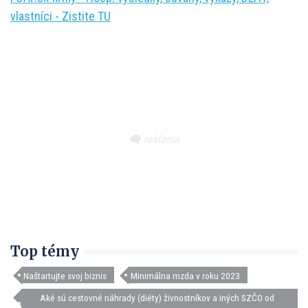
vlastníci - Zistite TU
Top témy
Naštartujte svoj biznis
Minimálna mzda v roku 2023
Aké sú cestovné náhrady (diéty) živnostníkov a iných SZČO od