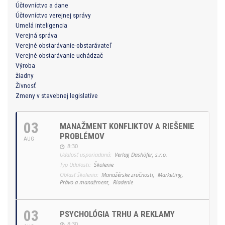
Účtovníctvo a dane
Účtovníctvo verejnej správy
Umelá inteligencia
Verejná správa
Verejné obstarávanie-obstarávateľ
Verejné obstarávanie-uchádzač
Výroba
žiadny
Živnosť
Zmeny v stavebnej legislatíve
03
MANAŽMENT KONFLIKTOV A RIEŠENIE
PROBLÉMOV
AUG
8:30
Udalosť usporiadaná:
Verlag Dashöfer, s.r.o.
Typ Udalosti:
Školenie
Oblasť školenia:
Manažérske zručnosti,
Marketing,
Právo a manažment,
Riadenie
03
PSYCHOLÓGIA TRHU A REKLAMY
8:30