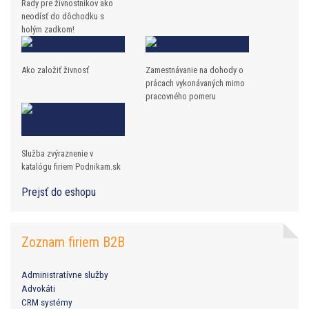
Rady pre živnostníkov ako
neodísť do dôchodku s
holým zadkom!
Ako založiť živnosť
Zamestnávanie na dohody o
prácach vykonávaných mimo
pracovného pomeru
Služba zvýraznenie v
katalógu firiem Podnikam.sk
Prejsť do eshopu
Zoznam firiem B2B
Administratívne služby
Advokáti
CRM systémy