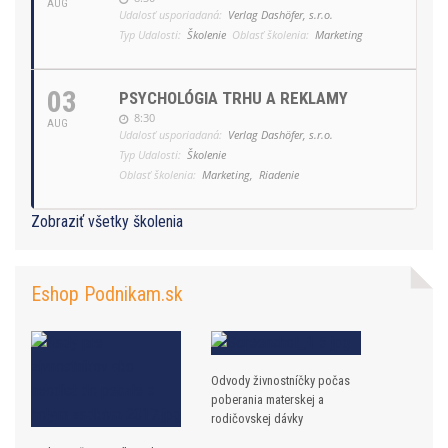
AUG
Udalosť usporiadaná:
Verlag Dashöfer, s.r.o.
Typ Udalosti:
Školenie
Oblasť školenia:
Marketing
03
PSYCHOLÓGIA TRHU A REKLAMY
8:30
AUG
Udalosť usporiadaná:
Verlag Dashöfer, s.r.o.
Typ Udalosti:
Školenie
Oblasť školenia:
Marketing,
Riadenie
Zobraziť všetky školenia
Eshop Podnikam.sk
Odvody živnostníčky počas
poberania materskej a
rodičovskej dávky