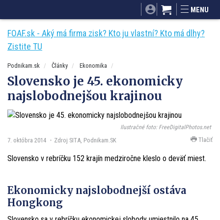
SITA.sk
Podnikam.sk
Mnamky-recepty.sk
MENU
Dobré rady a nápady
ByvanieHrou.sk
FOAF.sk - Aký má firma zisk? Kto ju vlastní? Kto má dlhy?
Zistite TU
Podnikam.sk
Články
Ekonomika
Slovensko je 45. ekonomicky
najslobodnejšou krajinou
Ilustračné foto: FreeDigitalPhotos.net
Tlačiť
7. októbra 2014
Zdroj SITA, Podnikam.SK
Slovensko v rebríčku 152 krajín medziročne kleslo o deväť miest.
Ekonomicky najslobodnejší ostáva
Hongkong
Slovensko sa v rebríčku ekonomickej slobody umiestnilo na 45.