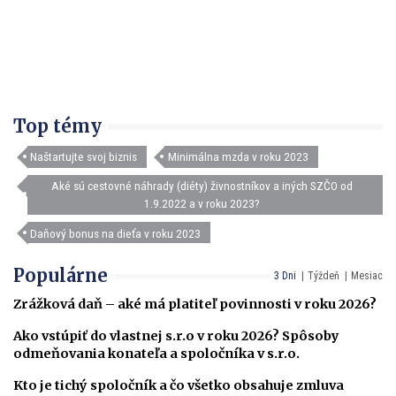
Top témy
Naštartujte svoj biznis
Minimálna mzda v roku 2023
Aké sú cestovné náhrady (diéty) živnostníkov a iných SZČO od
1.9.2022 a v roku 2023?
Daňový bonus na dieťa v roku 2023
Populárne
3 Dni
Týždeň
Mesiac
Zrážková daň – aké má platiteľ povinnosti v roku 2026?
Ako vstúpiť do vlastnej s.r.o v roku 2026? Spôsoby
odmeňovania konateľa a spoločníka v s.r.o.
Kto je tichý spoločník a čo všetko obsahuje zmluva