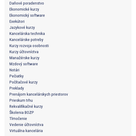
Daňové poradenstvo
Ekonomické kurzy
Ekonomický software
Exekútori
Jazykové kurzy
Kancelárska technika
Kancelárske potreby
Kurzy rozvoja osobnosti
Kurzy účtovníctva
Manažérske kurzy
Mzdový software
Notári
Pečiatky
Počítačové kurzy
Preklady
Prenájom kancelárskych priestorov
Prieskum trhu
Rekvalifikačné kurzy
Školenia BOZP
Tlmočenie
Vedenie účtovníctva
Virtuálna kancelária