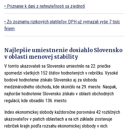
Priznanie k dani z nehnuteľnosti sa zjednotí
Zo zoznamu rizikových platiteľov DPH už vymazali vyše 7 tisíc
firiem
Najlepšie umiestnenie dosiahlo Slovensko
v oblasti menovej stability
V tomto ukazovateli sa Slovensko umiestnilo na 22. priečke
spomedzi všetkých 152 štátov hodnotených v rebríčku. Vysoké
bodové hodnotenie získalo Slovensko aj za slobodu
medzinárodného obchodu, kde skončilo na 29. mieste. Naopak,
najhoršie hodnotenie Slovensko získalo v oblasti obchodných
regulácií, kde obsadilo 136. miesto.
Index ekonomickej slobody každoročne porovnáva 42 rozličných
ukazovateľov v piatich oblastiach a na ich základe zostavuje
rebríček krajín podľa rozsahu ekonomickej slobody v nich.