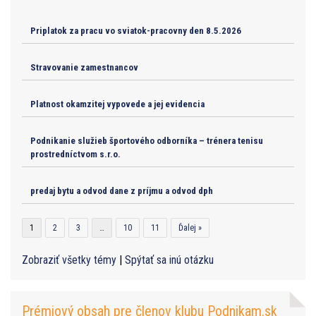
Priplatok za pracu vo sviatok-pracovny den 8.5.2026
Stravovanie zamestnancov
Platnost okamzitej vypovede a jej evidencia
Podnikanie služieb športového odborníka – trénera tenisu
prostredníctvom s.r.o.
predaj bytu a odvod dane z príjmu a odvod dph
1
2
3
…
10
11
Ďalej »
Zobraziť všetky témy
|
Spýtať sa inú otázku
Prémiový obsah pre členov klubu Podnikam.sk