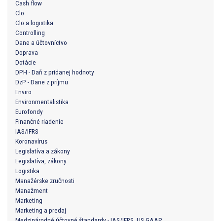
Cash flow
Clo
Clo a logistika
Controlling
Dane a účtovníctvo
Doprava
Dotácie
DPH - Daň z pridanej hodnoty
DzP - Dane z príjmu
Enviro
Environmentalistika
Eurofondy
Finančné riadenie
IAS/IFRS
Koronavírus
Legislatíva a zákony
Legislatíva, zákony
Logistika
Manažérske zručnosti
Manažment
Marketing
Marketing a predaj
Medzinárodné účtovné štandardy - IAS/IFRS, US GAAP