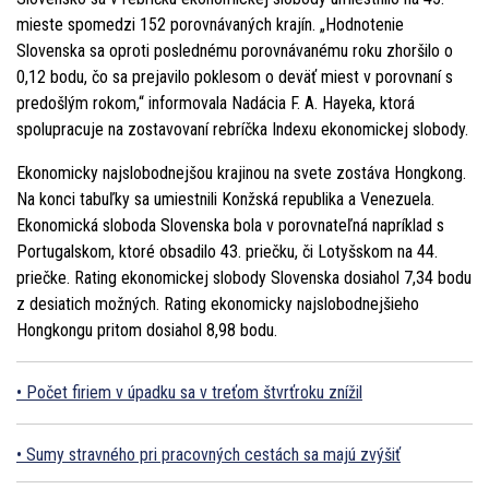
mieste spomedzi 152 porovnávaných krajín. „Hodnotenie
Slovenska sa oproti poslednému porovnávanému roku zhoršilo o
0,12 bodu, čo sa prejavilo poklesom o deväť miest v porovnaní s
predošlým rokom,“ informovala Nadácia F. A. Hayeka, ktorá
spolupracuje na zostavovaní rebríčka Indexu ekonomickej slobody.
Ekonomicky najslobodnejšou krajinou na svete zostáva Hongkong.
Na konci tabuľky sa umiestnili Konžská republika a Venezuela.
Ekonomická sloboda Slovenska bola v porovnateľná napríklad s
Portugalskom, ktoré obsadilo 43. priečku, či Lotyšskom na 44.
priečke. Rating ekonomickej slobody Slovenska dosiahol 7,34 bodu
z desiatich možných. Rating ekonomicky najslobodnejšieho
Hongkongu pritom dosiahol 8,98 bodu.
Počet firiem v úpadku sa v treťom štvrťroku znížil
Sumy stravného pri pracovných cestách sa majú zvýšiť