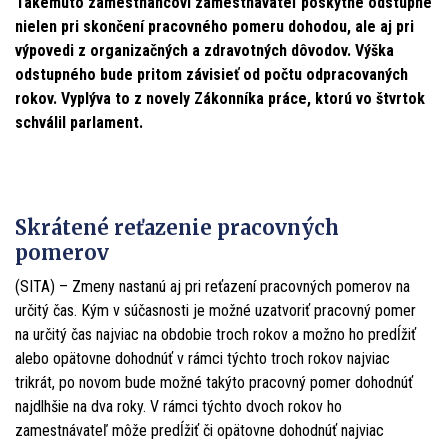
Takémuto zamestnancovi zamestnávateľ poskytne odstupné
nielen pri skončení pracovného pomeru dohodou, ale aj pri
výpovedi z organizačných a zdravotných dôvodov.
Výška
odstupného bude pritom závisieť od počtu odpracovaných
rokov. Vyplýva to z novely Zákonníka práce, ktorú vo štvrtok
schválil parlament.
Skrátené reťazenie pracovných
pomerov
(SITA) – Zmeny nastanú aj pri reťazení pracovných pomerov na
určitý čas. Kým v súčasnosti je možné uzatvoriť pracovný pomer
na určitý čas najviac na obdobie troch rokov a možno ho predĺžiť
alebo opätovne dohodnúť v rámci týchto troch rokov najviac
trikrát, po novom bude možné takýto pracovný pomer dohodnúť
najdlhšie na dva roky. V rámci týchto dvoch rokov ho
zamestnávateľ môže predĺžiť či opätovne dohodnúť najviac