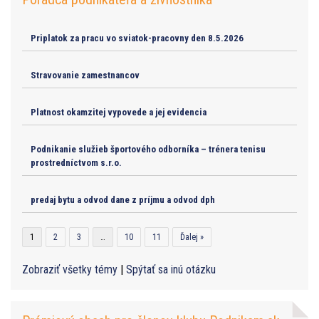
Priplatok za pracu vo sviatok-pracovny den 8.5.2026
Stravovanie zamestnancov
Platnost okamzitej vypovede a jej evidencia
Podnikanie služieb športového odborníka – trénera tenisu
prostredníctvom s.r.o.
predaj bytu a odvod dane z príjmu a odvod dph
1
2
3
…
10
11
Ďalej »
Zobraziť všetky témy
|
Spýtať sa inú otázku