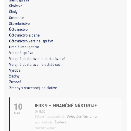
Školstvo
Školy
Smernice
Stavebníctvo
Účtovníctvo
Účtovníctvo a dane
Účtovníctvo verejnej správy
Umelá inteligencia
Verejná správa
Verejné obstarávanie-obstarávateľ
Verejné obstarávanie-uchádzač
Výroba
žiadny
Živnosť
Zmeny v stavebnej legislatíve
10
IFRS 9 – FINANČNÉ NÁSTROJE
8:30
AUG
Udalosť usporiadaná:
Verlag Dashöfer, s.r.o.
Typ Udalosti:
Školenie
Oblasť školenia: