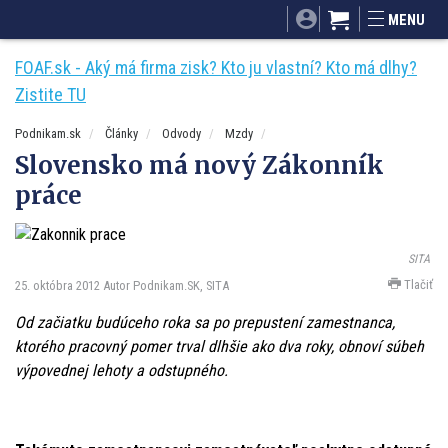
SITA.sk
Podnikam.sk
Mnamky-recepty.sk
MENU
Dobré rady a nápady
ByvanieHrou.sk
FOAF.sk - Aký má firma zisk? Kto ju vlastní? Kto má dlhy?
Zistite TU
Podnikam.sk
Články
Odvody
Mzdy
Slovensko má nový Zákonník
práce
SITA
Tlačiť
25. októbra 2012
Autor Podnikam.SK, SITA
Od začiatku budúceho roka sa po prepustení zamestnanca,
ktorého pracovný pomer trval dlhšie ako dva roky, obnoví súbeh
výpovednej lehoty a odstupného.