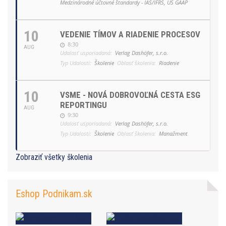
Medzinárodné účtovné štandardy - IAS/IFRS, US GAAP
10
VEDENIE TÍMOV A RIADENIE PROCESOV
8:30
AUG
Udalosť usporiadaná:
Verlag Dashöfer, s.r.o.
Typ Udalosti:
Školenie
Oblasť školenia:
Riadenie
10
VSME - NOVÁ DOBROVOĽNÁ CESTA ESG
REPORTINGU
AUG
9:30
Udalosť usporiadaná:
Verlag Dashöfer, s.r.o.
Typ Udalosti:
Školenie
Oblasť školenia:
Manažment
Zobraziť všetky školenia
Eshop Podnikam.sk