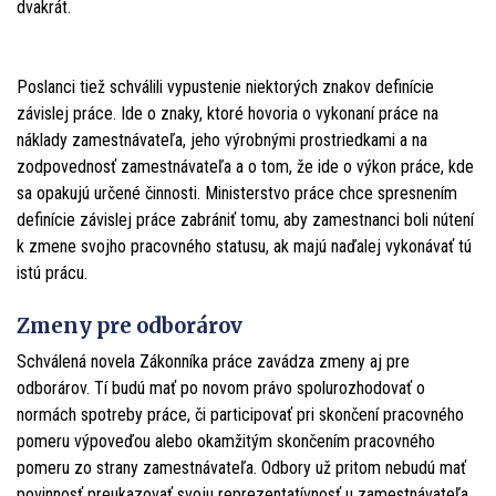
dvakrát.
Poslanci tiež schválili vypustenie niektorých znakov definície
závislej práce. Ide o znaky, ktoré hovoria o vykonaní práce na
náklady zamestnávateľa, jeho výrobnými prostriedkami a na
zodpovednosť zamestnávateľa a o tom, že ide o výkon práce, kde
sa opakujú určené činnosti. Ministerstvo práce chce spresnením
definície závislej práce zabrániť tomu, aby zamestnanci boli nútení
k zmene svojho pracovného statusu, ak majú naďalej vykonávať tú
istú prácu.
Zmeny pre odborárov
Schválená novela Zákonníka práce zavádza zmeny aj pre
odborárov. Tí budú mať po novom právo spolurozhodovať o
normách spotreby práce, či participovať pri skončení pracovného
pomeru výpoveďou alebo okamžitým skončením pracovného
pomeru zo strany zamestnávateľa. Odbory už pritom nebudú mať
povinnosť preukazovať svoju reprezentatívnosť u zamestnávateľa.