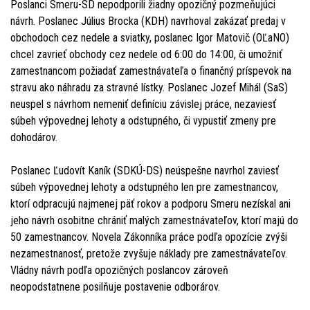
Poslanci Smeru-SD nepodporili žiadny opozičný pozmeňujúci
návrh. Poslanec Július Brocka (KDH) navrhoval zakázať predaj v
obchodoch cez nedele a sviatky, poslanec Igor Matovič (OĽaNO)
chcel zavrieť obchody cez nedele od 6:00 do 14:00, či umožniť
zamestnancom požiadať zamestnávateľa o finančný príspevok na
stravu ako náhradu za stravné lístky. Poslanec Jozef Mihál (SaS)
neuspel s návrhom nemeniť definíciu závislej práce, nezaviesť
súbeh výpovednej lehoty a odstupného, či vypustiť zmeny pre
dohodárov.
Poslanec Ľudovít Kaník (SDKÚ-DS) neúspešne navrhol zaviesť
súbeh výpovednej lehoty a odstupného len pre zamestnancov,
ktorí odpracujú najmenej päť rokov a podporu Smeru nezískal ani
jeho návrh osobitne chrániť malých zamestnávateľov, ktorí majú do
50 zamestnancov. Novela Zákonníka práce podľa opozície zvýši
nezamestnanosť, pretože zvyšuje náklady pre zamestnávateľov.
Vládny návrh podľa opozičných poslancov zároveň
neopodstatnene posilňuje postavenie odborárov.