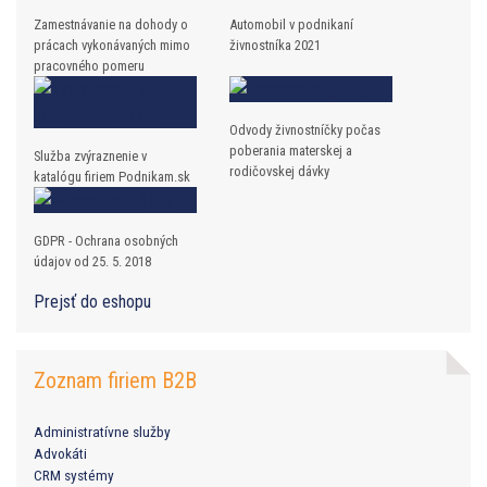
Zamestnávanie na dohody o
Automobil v podnikaní
prácach vykonávaných mimo
živnostníka 2021
pracovného pomeru
Odvody živnostníčky počas
poberania materskej a
Služba zvýraznenie v
rodičovskej dávky
katalógu firiem Podnikam.sk
GDPR - Ochrana osobných
údajov od 25. 5. 2018
Prejsť do eshopu
Zoznam firiem B2B
Administratívne služby
Advokáti
CRM systémy