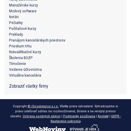
Manažérske kurzy
Mzdový software
Notári
Pečiatky
Počítačové kurzy
Preklady
Prenájom kancelárskych priestorov
Prieskum trhu
Rekvalifikačné kurzy
Školenia BOZP
Tlmočenie
Vedenie účtovníctva
Virtuálna kancelária
Zobraziť všetky firmy
Copyright
© iSicommerce s.r.o.
Všetky práva vyhradené. Vyhradzujeme si
právo udeľovať súhlas na rozmnožovanie, šírenie a na verejný prenos
obsahu.
Ochrana osobných údajov
|
Podmienky používania
|
Kontakt
|
GDPR -
Nastavenie sukromia