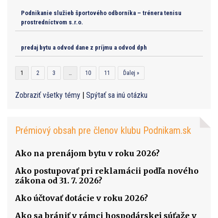
Podnikanie služieb športového odborníka – trénera tenisu
prostredníctvom s.r.o.
predaj bytu a odvod dane z príjmu a odvod dph
1
2
3
…
10
11
Ďalej »
Zobraziť všetky témy
|
Spýtať sa inú otázku
Prémiový obsah pre členov klubu Podnikam.sk
Ako na prenájom bytu v roku 2026?
Ako postupovať pri reklamácii podľa nového
zákona od 31. 7. 2026?
Ako účtovať dotácie v roku 2026?
Ako sa brániť v rámci hospodárskej súťaže v