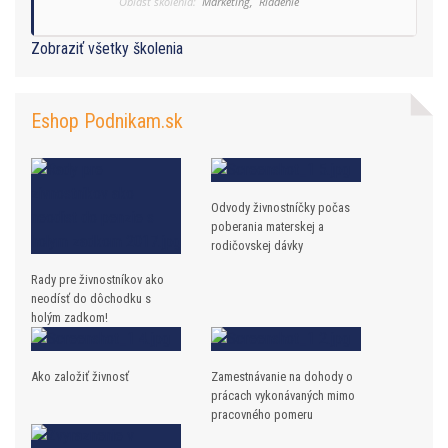
Oblasť školenia:
Marketing,
Riadenie
Zobraziť všetky školenia
Eshop Podnikam.sk
Odvody živnostníčky počas
poberania materskej a
rodičovskej dávky
Rady pre živnostníkov ako
neodísť do dôchodku s
holým zadkom!
Ako založiť živnosť
Zamestnávanie na dohody o
prácach vykonávaných mimo
pracovného pomeru