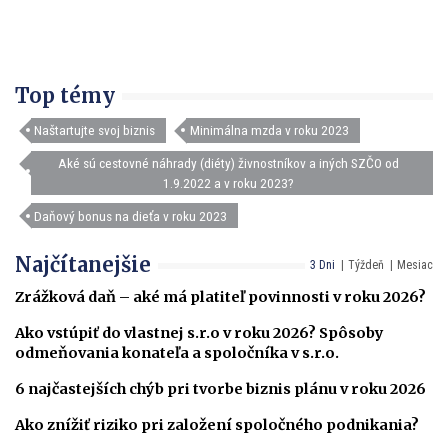
Top témy
Naštartujte svoj biznis
Minimálna mzda v roku 2023
Aké sú cestovné náhrady (diéty) živnostníkov a iných SZČO od
1.9.2022 a v roku 2023?
Daňový bonus na dieťa v roku 2023
Najčítanejšie
3 Dni
Týždeň
Mesiac
Zrážková daň – aké má platiteľ povinnosti v roku 2026?
Ako vstúpiť do vlastnej s.r.o v roku 2026? Spôsoby
odmeňovania konateľa a spoločníka v s.r.o.
6 najčastejších chýb pri tvorbe biznis plánu v roku 2026
Ako znížiť riziko pri založení spoločného podnikania?