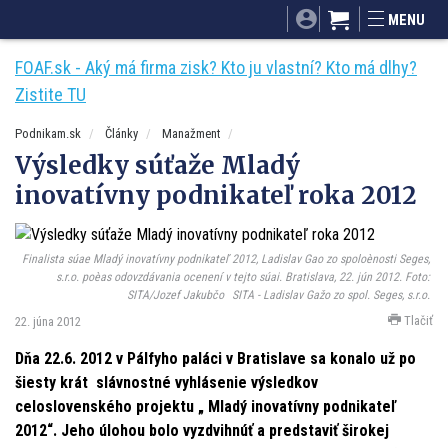
SITA.sk
Podnikam.sk
Mnamky-recepty.sk
MENU
Dobré rady a nápady
ByvanieHrou.sk
FOAF.sk - Aký má firma zisk? Kto ju vlastní? Kto má dlhy?
Zistite TU
Podnikam.sk
Články
Manažment
Výsledky súťaže Mladý
inovatívny podnikateľ roka 2012
Finalista súae Mladý inovatívny podnikateľ 2012, Ladislav Gao zo spoloènosti Seges,
s.r.o. poèas odovzdávania ocenení v tejto súai. Bratislava, 22. jún 2012. Foto:
SITA/Jozef Jakubčo
SITA - Ladislav Gažo zo spol. Seges, s.r.o.
Tlačiť
22. júna 2012
Dňa 22.6. 2012 v Pálfyho paláci v Bratislave sa konalo už po
šiesty krát slávnostné vyhlásenie výsledkov
celoslovenského projektu „ Mladý inovatívny podnikateľ
2012“. Jeho úlohou bolo vyzdvihnúť a predstaviť širokej