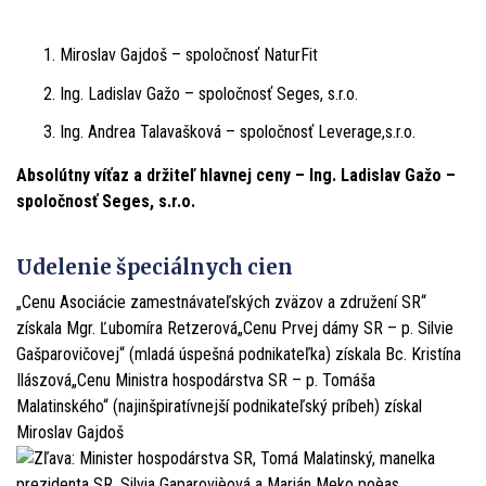
Miroslav Gajdoš – spoločnosť NaturFit
Ing. Ladislav Gažo – spoločnosť Seges, s.r.o.
Ing. Andrea Talavašková – spoločnosť Leverage,s.r.o.
Absolútny víťaz a držiteľ hlavnej ceny – Ing. Ladislav Gažo –
spoločnosť Seges, s.r.o.
Udelenie špeciálnych cien
„Cenu Asociácie zamestnávateľských zväzov a združení SR“
získala Mgr. Ľubomíra Retzerová„Cenu Prvej dámy SR – p. Silvie
Gašparovičovej“ (mladá úspešná podnikateľka) získala Bc. Kristína
Ilászová„Cenu Ministra hospodárstva SR – p. Tomáša
Malatinského“ (najinšpiratívnejší podnikateľský príbeh) získal
Miroslav Gajdoš