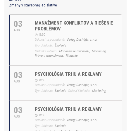
Zmeny v stavebnej legislatíve
03
MANAŽMENT KONFLIKTOV A RIEŠENIE
PROBLÉMOV
AUG
8:30
Udalosť usporiadaná:
Verlag Dashöfer, s.r.o.
Typ Udalosti:
Školenie
Oblasť školenia:
Manažérske zručnosti,
Marketing,
Právo a manažment,
Riadenie
03
PSYCHOLÓGIA TRHU A REKLAMY
8:30
AUG
Udalosť usporiadaná:
Verlag Dashöfer, s.r.o.
Typ Udalosti:
Školenie
Oblasť školenia:
Marketing
03
PSYCHOLÓGIA TRHU A REKLAMY
8:30
AUG
Udalosť usporiadaná:
Verlag Dashöfer, s.r.o.
Typ Udalosti:
Školenie