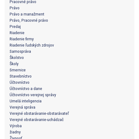
Pracovné právo
Právo
Právo a manažment
Právo, Pracovné právo
Predaj
Riadenie
Riadenie firmy
Riadenie ľudských zdrojov
Samospráva
Školstvo
Školy
Smernice
Stavebníctvo
Účtovníctvo
Účtovníctvo a dane
Účtovníctvo verejnej správy
Umelá inteligencia
Verejná správa
Verejné obstarávanie-obstarávateľ
Verejné obstarávanie-uchádzač
Výroba
žiadny
Živnosť