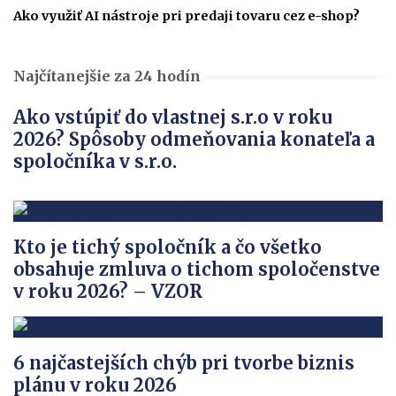
Ako využiť AI nástroje pri predaji tovaru cez e-shop?
Najčítanejšie za 24 hodín
Ako vstúpiť do vlastnej s.r.o v roku
2026? Spôsoby odmeňovania konateľa a
spoločníka v s.r.o.
Kto je tichý spoločník a čo všetko
obsahuje zmluva o tichom spoločenstve
v roku 2026? – VZOR
6 najčastejších chýb pri tvorbe biznis
plánu v roku 2026