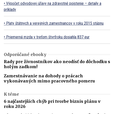
Výpočet odvodovej úľavy na zdravotné poistenie – detaily a
príklady
Platy štátnych a verejných zamestnancov v roku 2015 stúpnu
Priemerná mzda v treťom štvrťroku dosiahla 837 eur
Odporúčané ebooky
Rady pre živnostníkov ako neodísť do dôchodku s
holým zadkom!
Zamestnávanie na dohody o prácach
vykonávaných mimo pracovného pomeru
K téme
6 najčastejších chýb pri tvorbe biznis plánu v
roku 2026