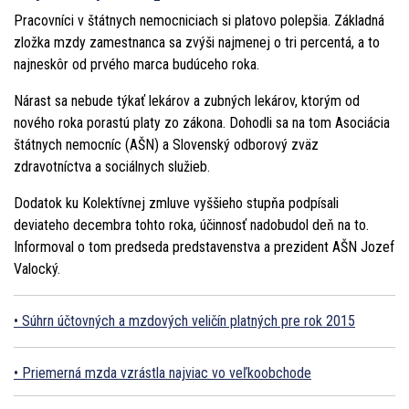
Pracovníci v štátnych nemocniciach si platovo polepšia. Základná
zložka mzdy zamestnanca sa zvýši najmenej o tri percentá, a to
najneskôr od prvého marca budúceho roka.
Nárast sa nebude týkať lekárov a zubných lekárov, ktorým od
nového roka porastú platy zo zákona. Dohodli sa na tom Asociácia
štátnych nemocníc (AŠN) a Slovenský odborový zväz
zdravotníctva a sociálnych služieb.
Dodatok ku Kolektívnej zmluve vyššieho stupňa podpísali
deviateho decembra tohto roka, účinnosť nadobudol deň na to.
Informoval o tom predseda predstavenstva a prezident AŠN Jozef
Valocký.
Súhrn účtovných a mzdových veličín platných pre rok 2015
Priemerná mzda vzrástla najviac vo veľkoobchode