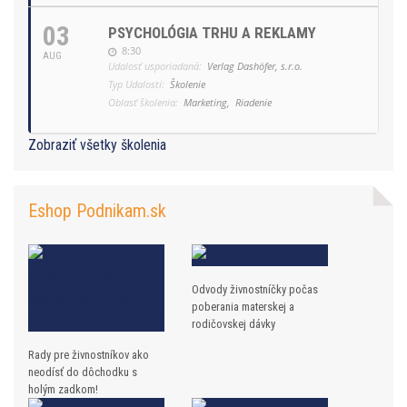
03
PSYCHOLÓGIA TRHU A REKLAMY
8:30
AUG
Udalosť usporiadaná:
Verlag Dashöfer, s.r.o.
Typ Udalosti:
Školenie
Oblasť školenia:
Marketing,
Riadenie
Zobraziť všetky školenia
Eshop Podnikam.sk
Odvody živnostníčky počas
poberania materskej a
rodičovskej dávky
Rady pre živnostníkov ako
neodísť do dôchodku s
holým zadkom!