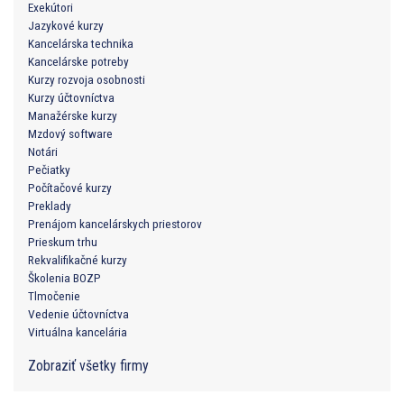
Exekútori
Jazykové kurzy
Kancelárska technika
Kancelárske potreby
Kurzy rozvoja osobnosti
Kurzy účtovníctva
Manažérske kurzy
Mzdový software
Notári
Pečiatky
Počítačové kurzy
Preklady
Prenájom kancelárskych priestorov
Prieskum trhu
Rekvalifikačné kurzy
Školenia BOZP
Tlmočenie
Vedenie účtovníctva
Virtuálna kancelária
Zobraziť všetky firmy