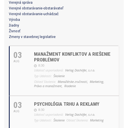
Verejná správa
Verejné obstarávanie-obstarávateľ
Verejné obstarávanie-uchádzač
Výroba
žiadny
Živnosť
Zmeny v stavebnej legislatíve
03
MANAŽMENT KONFLIKTOV A RIEŠENIE
PROBLÉMOV
AUG
8:30
Udalosť usporiadaná:
Verlag Dashöfer, s.r.o.
Typ Udalosti:
Školenie
Oblasť školenia:
Manažérske zručnosti,
Marketing,
Právo a manažment,
Riadenie
03
PSYCHOLÓGIA TRHU A REKLAMY
8:30
AUG
Udalosť usporiadaná:
Verlag Dashöfer, s.r.o.
Typ Udalosti:
Školenie
Oblasť školenia:
Marketing