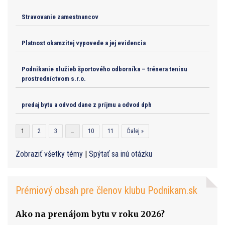
Stravovanie zamestnancov
Platnost okamzitej vypovede a jej evidencia
Podnikanie služieb športového odborníka – trénera tenisu
prostredníctvom s.r.o.
predaj bytu a odvod dane z príjmu a odvod dph
1
2
3
…
10
11
Ďalej »
Zobraziť všetky témy
|
Spýtať sa inú otázku
Prémiový obsah pre členov klubu Podnikam.sk
Ako na prenájom bytu v roku 2026?