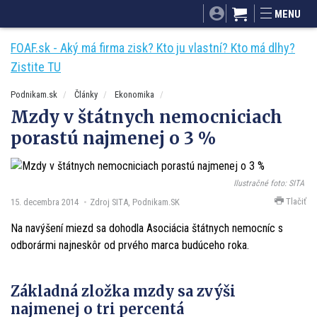
SITA.sk
Podnikam.sk
Mnamky-recepty.sk
MENU
Dobré rady a nápady
ByvanieHrou.sk
FOAF.sk - Aký má firma zisk? Kto ju vlastní? Kto má dlhy?
Zistite TU
Podnikam.sk
Články
Ekonomika
Mzdy v štátnych nemocniciach
porastú najmenej o 3 %
Ilustračné foto: SITA
Tlačiť
15. decembra 2014
Zdroj SITA, Podnikam.SK
Na navýšení miezd sa dohodla Asociácia štátnych nemocníc s
odborármi najneskôr od prvého marca budúceho roka.
Základná zložka mzdy sa zvýši
najmenej o tri percentá