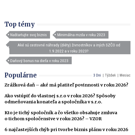
Top témy
Naštartujte svoj biznis
Minimálna mzda v roku 2023
Aké sú cestovné náhrady (diéty) živnostníkov a iných SZČO od
1.9.2022 a v roku 2023?
Daňový bonus na dieťa v roku 2023
Populárne
3 Dni
Týždeň
Mesiac
Zrážková daň – aké má platiteľ povinnosti v roku 2026?
Ako vstúpiť do vlastnej s.r.o v roku 2026? Spôsoby
odmeňovania konateľa a spoločníka v s.r.o.
Kto je tichý spoločník a čo všetko obsahuje zmluva
o tichom spoločenstve v roku 2026? – VZOR
6 najčastejších chýb pri tvorbe biznis plánu v roku 2026