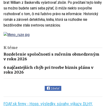
brat William z Baskervillu vyšetrovať zločin. Po prečítaní tejto knihy
sa možno budete sami seba pýtať, či môže niekto svojvoľne
rozhodovať o tom, či má ľudstvo právo na informácie. Historický
román a zároveň detektívka, kniha, ktorá sa rozhodne nie
bezdôvodne stala svetovou senzáciou.
K téme
Rozdelenie spoločnosti s ručením obmedzeným
v roku 2026
6 najčastejších chýb pri tvorbe biznis plánu v
roku 2026
Zdieľať
FOAF.sk firmy - Hosp. výsledky, súvahy, výkazy, DLHY,