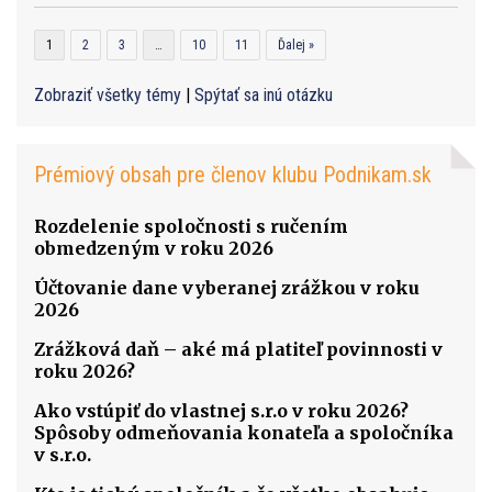
1
2
3
…
10
11
Ďalej »
Zobraziť všetky témy
|
Spýtať sa inú otázku
Prémiový obsah pre členov klubu Podnikam.sk
Rozdelenie spoločnosti s ručením
obmedzeným v roku 2026
Účtovanie dane vyberanej zrážkou v roku
2026
Zrážková daň – aké má platiteľ povinnosti v
roku 2026?
Ako vstúpiť do vlastnej s.r.o v roku 2026?
Spôsoby odmeňovania konateľa a spoločníka
v s.r.o.