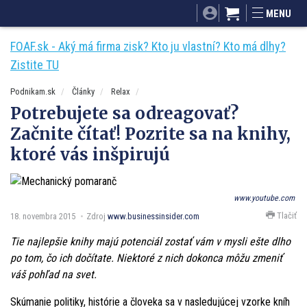
SITA.sk
Podnikam.sk
Mnamky-recepty.sk
MENU
Dobré rady a nápady
ByvanieHrou.sk
FOAF.sk - Aký má firma zisk? Kto ju vlastní? Kto má dlhy?
Zistite TU
Podnikam.sk
Články
Relax
Potrebujete sa odreagovať?
Začnite čítať! Pozrite sa na knihy,
ktoré vás inšpirujú
www.youtube.com
Tlačiť
18. novembra 2015
Zdroj
www.businessinsider.com
Tie najlepšie knihy majú potenciál zostať vám v mysli ešte dlho
po tom, čo ich dočítate. Niektoré z nich dokonca môžu zmeniť
váš pohľad na svet.
Skúmanie politiky, histórie a človeka sa v nasledujúcej vzorke kníh