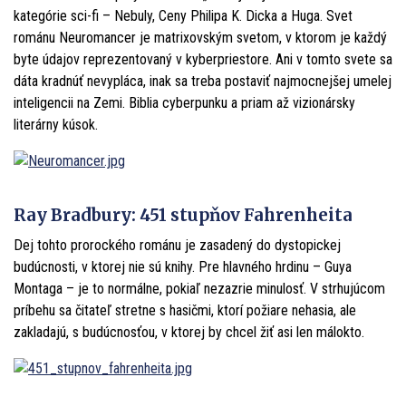
kategórie sci-fi – Nebuly, Ceny Philipa K. Dicka a Huga. Svet
románu Neuromancer je matrixovským svetom, v ktorom je každý
byte údajov reprezentovaný v kyberpriestore. Ani v tomto svete sa
dáta kradnúť nevypláca, inak sa treba postaviť najmocnejšej umelej
inteligencii na Zemi. Biblia cyberpunku a priam až vizionársky
literárny kúsok.
Ray Bradbury: 451 stupňov Fahrenheita
Dej tohto prorockého románu je zasadený do dystopickej
budúcnosti, v ktorej nie sú knihy. Pre hlavného hrdinu – Guya
Montaga – je to normálne, pokiaľ nezazrie minulosť. V strhujúcom
príbehu sa čitateľ stretne s hasičmi, ktorí požiare nehasia, ale
zakladajú, s budúcnosťou, v ktorej by chcel žiť asi len málokto.