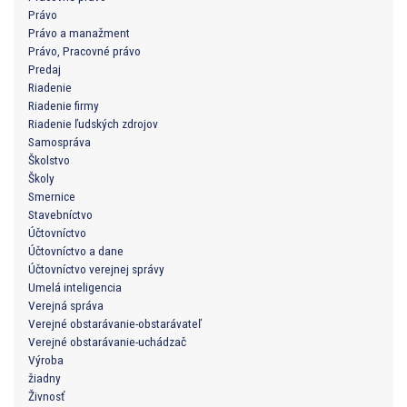
Právo
Právo a manažment
Právo, Pracovné právo
Predaj
Riadenie
Riadenie firmy
Riadenie ľudských zdrojov
Samospráva
Školstvo
Školy
Smernice
Stavebníctvo
Účtovníctvo
Účtovníctvo a dane
Účtovníctvo verejnej správy
Umelá inteligencia
Verejná správa
Verejné obstarávanie-obstarávateľ
Verejné obstarávanie-uchádzač
Výroba
žiadny
Živnosť