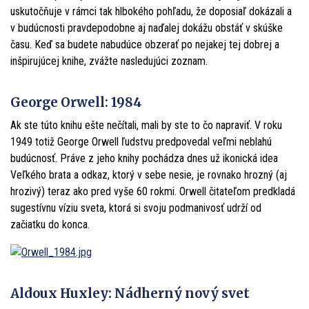
uskutočňuje v rámci tak hlbokého pohľadu, že doposiaľ dokázali a
v budúcnosti pravdepodobne aj naďalej dokážu obstáť v skúške
času. Keď sa budete nabudúce obzerať po nejakej tej dobrej a
inšpirujúcej knihe, zvážte nasledujúci zoznam.
George Orwell: 1984
Ak ste túto knihu ešte nečítali, mali by ste to čo napraviť. V roku
1949 totiž George Orwell ľudstvu predpovedal veľmi neblahú
budúcnosť. Práve z jeho knihy pochádza dnes už ikonická idea
Veľkého brata a odkaz, ktorý v sebe nesie, je rovnako hrozný (aj
hrozivý) teraz ako pred vyše 60 rokmi. Orwell čitateľom predkladá
sugestívnu víziu sveta, ktorá si svoju podmanivosť udrží od
začiatku do konca.
Aldoux Huxley: Nádherný nový svet