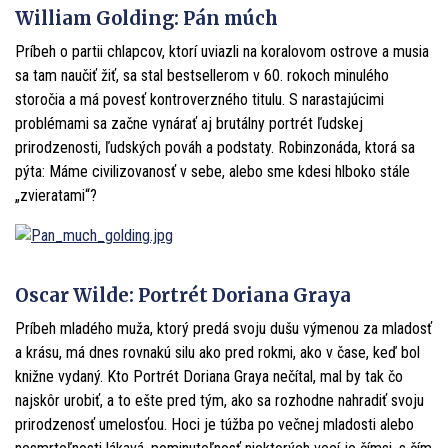
William Golding: Pán múch
Príbeh o partii chlapcov, ktorí uviazli na koralovom ostrove a musia
sa tam naučiť žiť, sa stal bestsellerom v 60. rokoch minulého
storočia a má povesť kontroverzného titulu. S narastajúcimi
problémami sa začne vynárať aj brutálny portrét ľudskej
prirodzenosti, ľudských pováh a podstaty. Robinzonáda, ktorá sa
pýta: Máme civilizovanosť v sebe, alebo sme kdesi hlboko stále
„zvieratami“?
Oscar Wilde: Portrét Doriana Graya
Príbeh mladého muža, ktorý predá svoju dušu výmenou za mladosť
a krásu, má dnes rovnakú silu ako pred rokmi, ako v čase, keď bol
knižne vydaný. Kto Portrét Doriana Graya nečítal, mal by tak čo
najskôr urobiť, a to ešte pred tým, ako sa rozhodne nahradiť svoju
prirodzenosť umelosťou. Hoci je túžba po večnej mladosti alebo