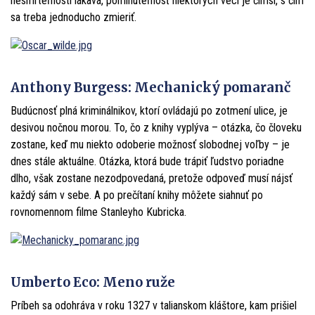
nesmrteľnosti lákavá, pominuteľnosť niektorých vecí je čímsi, s čím
sa treba jednoducho zmieriť.
Anthony Burgess: Mechanický pomaranč
Budúcnosť plná kriminálnikov, ktorí ovládajú po zotmení ulice, je
desivou nočnou morou. To, čo z knihy vyplýva – otázka, čo človeku
zostane, keď mu niekto odoberie možnosť slobodnej voľby – je
dnes stále aktuálne. Otázka, ktorá bude trápiť ľudstvo poriadne
dlho, však zostane nezodpovedaná, pretože odpoveď musí nájsť
každý sám v sebe. A po prečítaní knihy môžete siahnuť po
rovnomennom filme Stanleyho Kubricka.
Umberto Eco: Meno ruže
Príbeh sa odohráva v roku 1327 v talianskom kláštore, kam prišiel