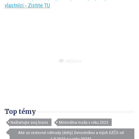
vlastníci - Zistite TU
Top témy
Naštartujte svoj biznis
Minimálna mzda v roku 2023
Aké sú cestovné náhrady (diéty) živnostníkov a iných SZČO od
1.9.2022 a v roku 2023?