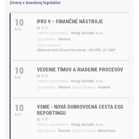
Zmeny v stavebnej legislatíve
10
IFRS 9 – FINANČNÉ NÁSTROJE
8:30
AUG
Udalosť usporiadaná:
Verlag Dashöfer, s.r.o.
Typ Udalosti:
Školenie
Oblasť školenia:
Medzinárodné účtovné štandardy - IAS/IFRS, US GAAP
10
VEDENIE TÍMOV A RIADENIE PROCESOV
8:30
AUG
Udalosť usporiadaná:
Verlag Dashöfer, s.r.o.
Typ Udalosti:
Školenie
Oblasť školenia:
Riadenie
10
VSME - NOVÁ DOBROVOĽNÁ CESTA ESG
REPORTINGU
AUG
9:30
Udalosť usporiadaná:
Verlag Dashöfer, s.r.o.
Typ Udalosti:
Školenie
Oblasť školenia:
Manažment