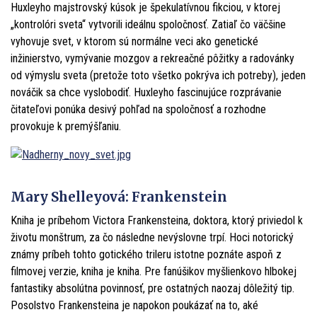
Huxleyho majstrovský kúsok je špekulatívnou fikciou, v ktorej
„kontrolóri sveta“ vytvorili ideálnu spoločnosť. Zatiaľ čo väčšine
vyhovuje svet, v ktorom sú normálne veci ako genetické
inžinierstvo, vymývanie mozgov a rekreačné pôžitky a radovánky
od výmyslu sveta (pretože toto všetko pokrýva ich potreby), jeden
nováčik sa chce vyslobodiť. Huxleyho fascinujúce rozprávanie
čitateľovi ponúka desivý pohľad na spoločnosť a rozhodne
provokuje k premýšľaniu.
Mary Shelleyová: Frankenstein
Kniha je príbehom Victora Frankensteina, doktora, ktorý priviedol k
životu monštrum, za čo následne nevýslovne trpí. Hoci notorický
známy príbeh tohto gotického trileru istotne poznáte aspoň z
filmovej verzie, kniha je kniha. Pre fanúšikov myšlienkovo hlbokej
fantastiky absolútna povinnosť, pre ostatných naozaj dôležitý tip.
Posolstvo Frankensteina je napokon poukázať na to, aké