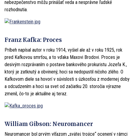
nebezpečenstvo môžu prinášať veda a nesprávne ľudské
rozhodnutia.
Franz Kafka: Proces
Príbeh napísal autor v roku 1914, vyšiel ale až v roku 1925, rok
pred Kafkovou smrťou, a to vďaka Maxovi Brodovi. Proces je
desivým rozprávaním o postave bankového prokuristu Jozefa K.,
ktorý je zatknutý a obvinený, hoci sa nedopustil ničoho zlého. O
Kafkovom diele sa hovorí v súvislosti s úzkosťou z modernej doby
a odcudzením a hoci sa svet od začiatku 20. storočia výrazne
zmenil, čo-to je aktuálne aj teraz.
William Gibson: Neuromancer
Neuromancer bol prvým víťazom „svätej trojice“ ocenení v rámci