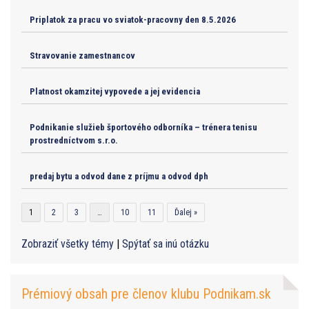
Priplatok za pracu vo sviatok-pracovny den 8.5.2026
Stravovanie zamestnancov
Platnost okamzitej vypovede a jej evidencia
Podnikanie služieb športového odborníka – trénera tenisu
prostredníctvom s.r.o.
predaj bytu a odvod dane z príjmu a odvod dph
1
2
3
…
10
11
Ďalej »
Zobraziť všetky témy
|
Spýtať sa inú otázku
Prémiový obsah pre členov klubu Podnikam.sk