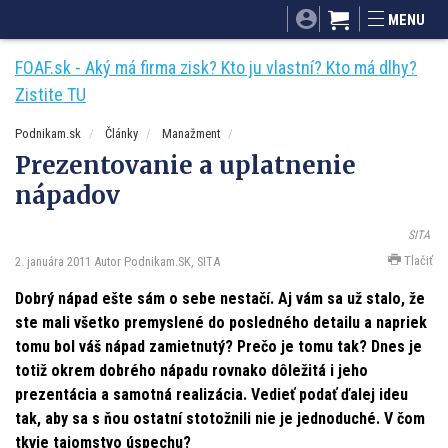
SITA.sk
Podnikam.sk
Mnamky-recepty.sk
MENU
Dobré rady a nápady
ByvanieHrou.sk
FOAF.sk - Aký má firma zisk? Kto ju vlastní? Kto má dlhy?
Zistite TU
Podnikam.sk
Články
Manažment
Prezentovanie a uplatnenie
nápadov
SITA
Tlačiť
2. januára 2011
Autor Podnikam.SK, SITA
Dobrý nápad ešte sám o sebe nestačí. Aj vám sa už stalo, že
ste mali všetko premyslené do posledného detailu a napriek
tomu bol váš nápad zamietnutý? Prečo je tomu tak? Dnes je
totiž okrem dobrého nápadu rovnako dôležitá i jeho
prezentácia a samotná realizácia. Vedieť podať ďalej ideu
tak, aby sa s ňou ostatní stotožnili nie je jednoduché. V čom
tkvie tajomstvo úspechu?