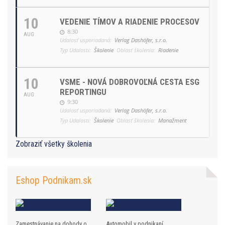
10
VEDENIE TÍMOV A RIADENIE PROCESOV
8:30
AUG
Udalosť usporiadaná:
Verlag Dashöfer, s.r.o.
Typ Udalosti:
Školenie
Oblasť školenia:
Riadenie
10
VSME - NOVÁ DOBROVOĽNÁ CESTA ESG
REPORTINGU
AUG
9:30
Udalosť usporiadaná:
Verlag Dashöfer, s.r.o.
Typ Udalosti:
Školenie
Oblasť školenia:
Manažment
Zobraziť všetky školenia
Eshop Podnikam.sk
Zamestnávanie na dohody o
Automobil v podnikaní