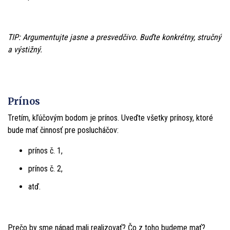
TIP: Argumentujte jasne a presvedčivo. Buďte konkrétny, stručný
a výstižný.
Prínos
Tretím, kľúčovým bodom je prínos. Uveďte všetky prínosy, ktoré
bude mať činnosť pre poslucháčov:
prínos č. 1,
prínos č. 2,
atď.
Prečo by sme nápad mali realizovať? Čo z toho budeme mať?