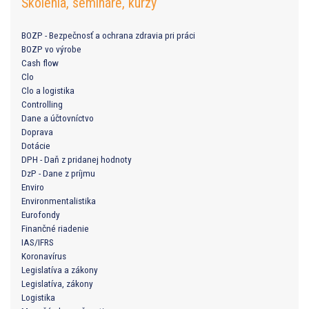
Školenia, semináre, kurzy
BOZP - Bezpečnosť a ochrana zdravia pri práci
BOZP vo výrobe
Cash flow
Clo
Clo a logistika
Controlling
Dane a účtovníctvo
Doprava
Dotácie
DPH - Daň z pridanej hodnoty
DzP - Dane z príjmu
Enviro
Environmentalistika
Eurofondy
Finančné riadenie
IAS/IFRS
Koronavírus
Legislatíva a zákony
Legislatíva, zákony
Logistika