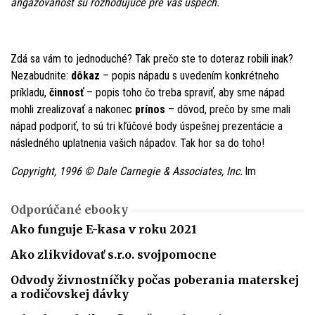
angažovanosť sú rozhodujúce pre váš úspech.
Zdá sa vám to jednoduché? Tak prečo ste to doteraz robili inak?
Nezabudnite:
dôkaz
– popis nápadu s uvedením konkrétneho
príkladu,
činnosť
– popis toho čo treba spraviť, aby sme nápad
mohli zrealizovať a nakonec
prínos
– dôvod, prečo by sme mali
nápad podporiť, to sú tri kľúčové body úspešnej prezentácie a
následného uplatnenia vašich nápadov. Tak hor sa do toho!
Copyright, 1996 © Dale Carnegie & Associates, Inc.
lm
Odporúčané ebooky
Ako funguje E-kasa v roku 2021
Ako zlikvidovať s.r.o. svojpomocne
Odvody živnostníčky počas poberania materskej
a rodičovskej dávky