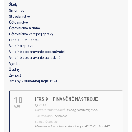
Školy
Smernice
Stavebníctvo
Účtovníctvo
Účtovníctvo a dane
Účtovníctvo verejnej správy
Umelá inteligencia
Verejná správa
Verejné obstarávanie-obstarávateľ
Verejné obstarávanie-uchádzač
Výroba
žiadny
Živnosť
Zmeny v stavebnej legislatíve
10
IFRS 9 – FINANČNÉ NÁSTROJE
8:30
AUG
Udalosť usporiadaná:
Verlag Dashöfer, s.r.o.
Typ Udalosti:
Školenie
Oblasť školenia:
Medzinárodné účtovné štandardy - IAS/IFRS, US GAAP