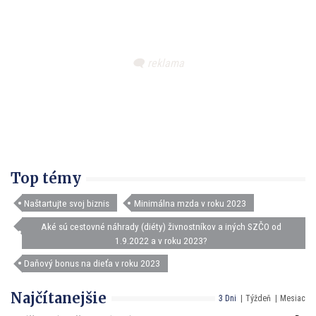
Top témy
Naštartujte svoj biznis
Minimálna mzda v roku 2023
Aké sú cestovné náhrady (diéty) živnostníkov a iných SZČO od
1.9.2022 a v roku 2023?
Daňový bonus na dieťa v roku 2023
Najčítanejšie
3 Dni
Týždeň
Mesiac