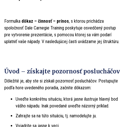
Formulka
dôkaz – činnosť – prínos
, s ktorou prichádza
spoločnosť Dale Carnegie Training poskytuje osvedčený postup
pre vytvorenie prezentácie, s pomocou ktorej sa vám podarí
uplatniť vaše nápady. V nasledujúcej časti uvádzame jej štruktúru.
Úvod – získajte pozornosť poslucháčov
Dôležité je, aby ste si získali pozornosť poslucháčov. Postupujte
podľa hore uvedeného poradia, začnite dôkazom:
Uveďte konkrétnu situáciu, ktorá jasne ilustruje hlavný bod
vášho nápadu. Inak povedané uveďte názorný príklad.
Zahrajte sa na túto situáciu, tj. namodelujte ju.
Vyjadrite sa jasne k veci.