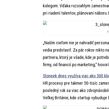
kolegom. Vďaka rozsiahlym zamestnan
pri riadení talentov, plánovaní náboru
F
„Naším cieľom nie je nahradiť personal
vedia predstaviť. Za pár rokov nikto 
partnera, ktorý je všade, kde je potre
firmy, od financií po marketing,“ hovor
Sloneek dnes využíva viac ako 500 kl
HR procesy pre takmer 50-tisíc zames
posledný rok sa viac ako zdvojnásobil
Veľkej Británie, kde startup vybuduje