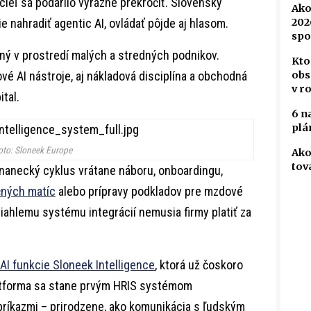
cieľ sa podarilo výrazne prekročiť. Slovenský
Ako
e nahradiť agentic AI, ovládať pôjde aj hlasom.
202
spo
ý v prostredí malých a stredných podnikov.
Kto
vé AI nástroje, aj nákladová disciplína a obchodná
obs
v r
ital.
6 n
plá
oto: Sloneek Europe
Ako
tov
nanecký cyklus vrátane náboru, onboardingu,
ných matíc
alebo prípravy podkladov pre mzdové
iahlemu systému integrácií nemusia firmy platiť za
 AI funkcie Sloneek Intelligence
, ktorá už čoskoro
latforma sa stane prvým HRIS systémom
kazmi – ⁠⁠⁠⁠⁠⁠prirodzene, ako komunikácia s ľudským