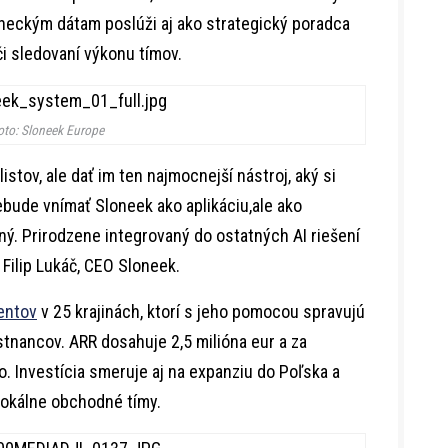
eckým dátam poslúži aj ako strategický poradca
 či sledovaní výkonu tímov.
oto: Sloneek Europe
istov, ale dať im ten najmocnejší nástroj, aký si
nebude vnímať Sloneek ako aplikáciu,ale ako
bný. Prirodzene integrovaný do ostatných AI riešení
í Filip Lukáč, CEO Sloneek.
ientov
v 25 krajinách, ktorí s jeho pomocou spravujú
tnancov. ARR dosahuje 2,5 milióna eur a za
o. Investícia smeruje aj na expanziu do Poľska a
 lokálne obchodné tímy.