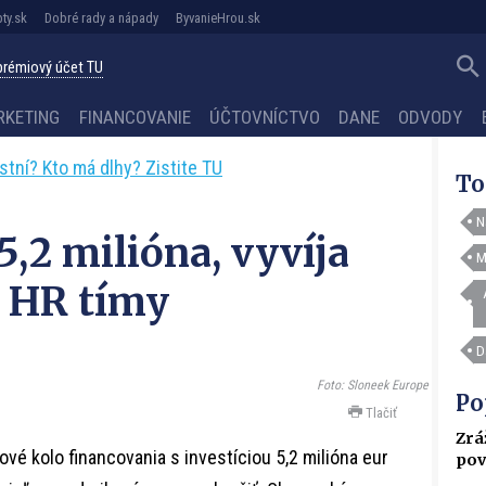
ty.sk
Dobré rady a nápady
ByvanieHrou.sk
 prémiový účet TU
RKETING
FINANCOVANIE
ÚČTOVNÍCTVO
DANE
ODVODY
astní? Kto má dlhy? Zistite TU
To
N
5,2 milióna, vyvíja
M
e HR tímy
D
Foto: Sloneek Europe
Po
Tlačiť
Zrá
vé kolo financovania s investíciou 5,2 milióna eur
pov