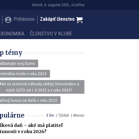
štvrtok, 6. augusta 2026, Jozefína
Prihlásenie
Zakúpiť členstvo
EKONOMIKA
ČLENSTVO V KLUBE
p témy
aštartujte svoj biznis
inimálna mzda v roku 2023
Aké sú cestovné náhrady (diéty) živnostníkov a
iných SZČO od 1.9.2022 a v roku 2023?
aňový bonus na dieťa v roku 2023
pulárne
3 Dni
Týždeň
Mesiac
žková daň – aké má platiteľ
innosti v roku 2026?