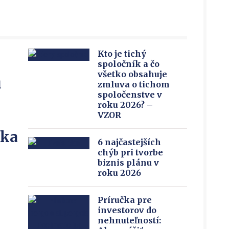
Kto je tichý
spoločník a čo
všetko obsahuje
u
zmluva o tichom
spoločenstve v
roku 2026? –
VZOR
íka
6 najčastejších
chýb pri tvorbe
biznis plánu v
roku 2026
Príručka pre
investorov do
nehnuteľností: