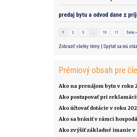
predaj bytu a odvod dane z prí
1
2
3
…
10
11
Ďalej »
Zobraziť všetky témy
|
Spýtať sa inú otá
Prémiový obsah pre čl
Ako na prenájom bytu v roku 
Ako postupovať pri reklamácii
Ako účtovať dotácie v roku 202
Ako sa brániť v rámci hospodá
Ako zvýšiť základné imanie v s