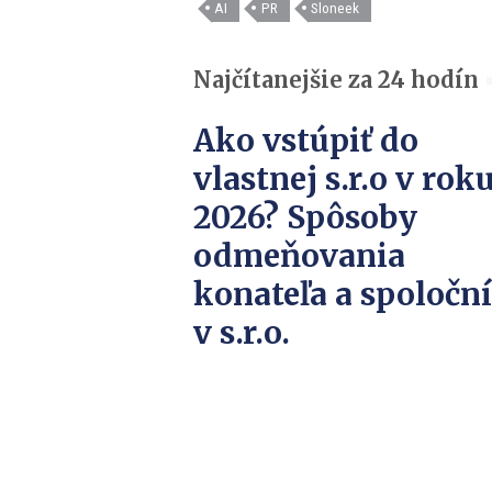
AI
PR
Sloneek
Najčítanejšie za 24 hodín
Ako vstúpiť do
vlastnej s.r.o v rok
2026? Spôsoby
odmeňovania
konateľa a spoločn
v s.r.o.