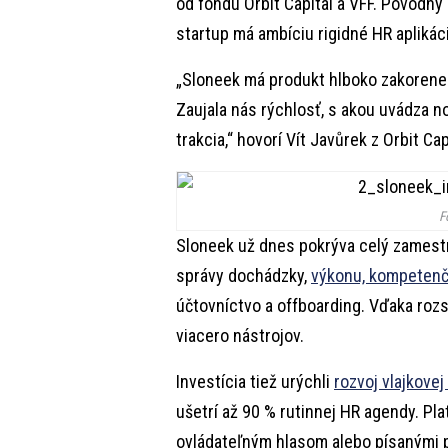
od fondu Orbit Capital a VFF. Pôvodný 
startup má ambíciu rigidné HR aplikáci
„Sloneek má produkt hlboko zakorenen
Zaujala nás rýchlosť, s akou uvádza no
trakcia,“ hovorí Vít Javůrek z Orbit Cap
F
Sloneek už dnes pokrýva celý zamest
správy dochádzky,
výkonu, kompetenč
účtovníctvo a offboarding. Vďaka rozs
viacero nástrojov.
Investícia tiež urýchli
rozvoj vlajkovej
ušetrí až 90 % rutinnej HR agendy. P
ovládateľným hlasom alebo písanými prí