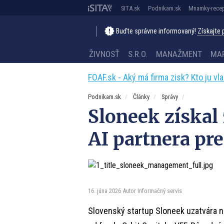
SITA.sk
Podnikam.sk
Mnamky-recep
Buďte správne informovaný!
Získajte
ŽIVNOSŤ
S.R.O.
MANAŽMENT
MA
FOAF.sk - Aký má firma zisk? Kto ju vl
Podnikam.sk
Články
Správy
Sloneek získal 
AI partnera pr
16. júna 2026
Autor Informačný servis
Slovenský startup Sloneek uzatvára no