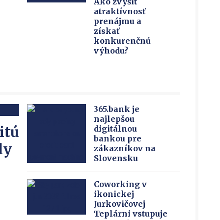
Ako zvýšiť
atraktívnosť
prenájmu a
získať
konkurenčnú
výhodu?
365.bank je
najlepšou
itú
digitálnou
bankou pre
dy
zákazníkov na
Slovensku
Coworking v
ikonickej
Jurkovičovej
Teplárni vstupuje