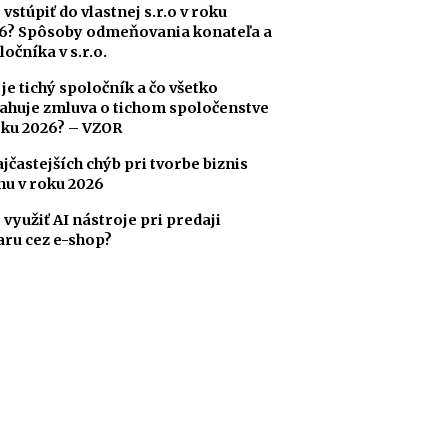
 vstúpiť do vlastnej s.r.o v roku
6? Spôsoby odmeňovania konateľa a
ločníka v s.r.o.
 je tichý spoločník a čo všetko
ahuje zmluva o tichom spoločenstve
oku 2026? – VZOR
ajčastejších chýb pri tvorbe biznis
nu v roku 2026
 využiť AI nástroje pri predaji
aru cez e-shop?