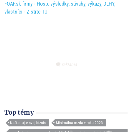
FOAF.sk firmy - Hosp. výsledky, súvahy, výkazy, DLHY,
vlastníci - Zistite TU
Top témy
Naštartujte svoj biznis
Minimálna mzda v roku 2023