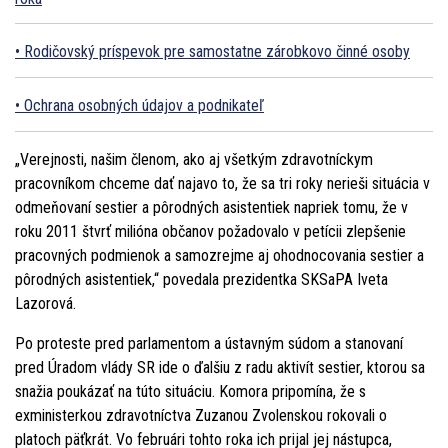
Rodičovský príspevok pre samostatne zárobkovo činné osoby
Ochrana osobných údajov a podnikateľ
„Verejnosti, našim členom, ako aj všetkým zdravotníckym
pracovníkom chceme dať najavo to, že sa tri roky nerieši situácia v
odmeňovaní sestier a pôrodných asistentiek napriek tomu, že v
roku 2011 štvrť milióna občanov požadovalo v petícii zlepšenie
pracovných podmienok a samozrejme aj ohodnocovania sestier a
pôrodných asistentiek,“ povedala prezidentka SKSaPA Iveta
Lazorová.
Po proteste pred parlamentom a ústavným súdom a stanovaní
pred Úradom vlády SR ide o ďalšiu z radu aktivít sestier, ktorou sa
snažia poukázať na túto situáciu. Komora pripomína, že s
exministerkou zdravotníctva Zuzanou Zvolenskou rokovali o
platoch päťkrát. Vo februári tohto roka ich prijal jej nástupca,