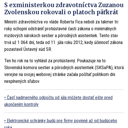
S exministerkou zdravotníctva Zuzanou
Zvolenskou rokovali o platoch päťkrát
Ministri zdravotníctva vo vláde Roberta Fica neboli za takmer tri
roky schopní odstrániť protiústavné časti zákona o minimálnych
mzdových nárokoch sestier a pôrodných asistentiek. Tento stav
trvá už 1 064 dní, teda od 11. júla roku 2012, kedy účinnosť zákona
pozastavil Ústavný súd SR.
Ten ho rok na to vyhlásil za protiústavný. Poukazuje na to
Slovenská komora sestier a pôrodných asistentiek (SKSaPA), ktorá
verejne na svojej webovej stránke začala počítať politikom dni
nesplnených sľubov.
Časť nadmerného odpočtu od júla môžete dostať ešte pred
ukončením kontroly
Elektronické schránky budú pre firmy povinné až od budúceho
roka