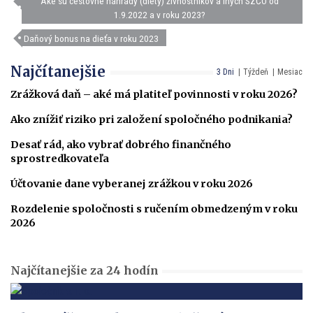
Aké sú cestovné náhrady (diéty) živnostníkov a iných SZČO od
1.9.2022 a v roku 2023?
Daňový bonus na dieťa v roku 2023
Najčítanejšie
3 Dni
Týždeň
Mesiac
Zrážková daň – aké má platiteľ povinnosti v roku 2026?
Ako znížiť riziko pri založení spoločného podnikania?
Desať rád, ako vybrať dobrého finančného
sprostredkovateľa
Účtovanie dane vyberanej zrážkou v roku 2026
Rozdelenie spoločnosti s ručením obmedzeným v roku
2026
Najčítanejšie za 24 hodín