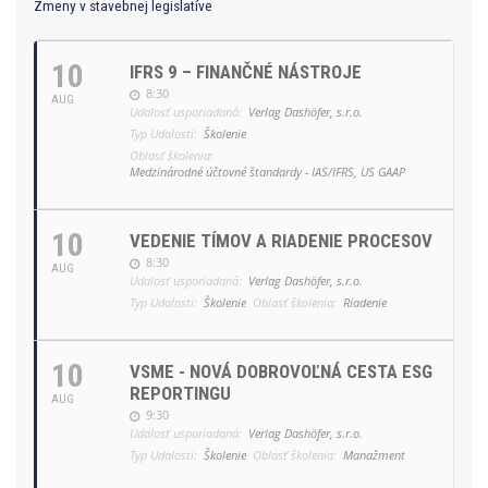
Zmeny v stavebnej legislatíve
10
IFRS 9 – FINANČNÉ NÁSTROJE
8:30
AUG
Udalosť usporiadaná:
Verlag Dashöfer, s.r.o.
Typ Udalosti:
Školenie
Oblasť školenia:
Medzinárodné účtovné štandardy - IAS/IFRS, US GAAP
10
VEDENIE TÍMOV A RIADENIE PROCESOV
8:30
AUG
Udalosť usporiadaná:
Verlag Dashöfer, s.r.o.
Typ Udalosti:
Školenie
Oblasť školenia:
Riadenie
10
VSME - NOVÁ DOBROVOĽNÁ CESTA ESG
REPORTINGU
AUG
9:30
Udalosť usporiadaná:
Verlag Dashöfer, s.r.o.
Typ Udalosti:
Školenie
Oblasť školenia:
Manažment