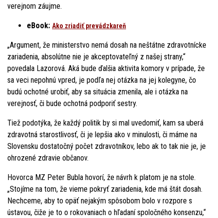
verejnom záujme.
eBook:
Ako zriadiť prevádzkareň
„Argument, že ministerstvo nemá dosah na neštátne zdravotnícke
zariadenia, absolútne nie je akceptovateľný z našej strany,“
povedala Lazorová. Aká bude ďalšia aktivita komory v prípade, že
sa veci nepohnú vpred, je podľa nej otázka na jej kolegyne, čo
budú ochotné urobiť, aby sa situácia zmenila, ale i otázka na
verejnosť, či bude ochotná podporiť sestry.
Tiež podotýka, že každý politik by si mal uvedomiť, kam sa uberá
zdravotná starostlivosť, či je lepšia ako v minulosti, či máme na
Slovensku dostatočný počet zdravotníkov, lebo ak to tak nie je, je
ohrozené zdravie občanov.
Hovorca MZ Peter Bubla hovorí, že návrh k platom je na stole.
„Stojíme na tom, že vieme pokryť zariadenia, kde má štát dosah.
Nechceme, aby to opäť nejakým spôsobom bolo v rozpore s
ústavou, čiže je to o rokovaniach o hľadaní spoločného konsenzu,“