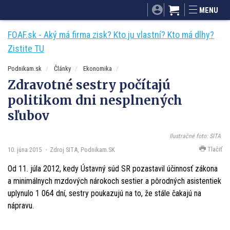
SITA.sk
Podnikam.sk
Mnamky-recepty.sk
MENU
Dobré rady a nápady
ByvanieHrou.sk
FOAF.sk - Aký má firma zisk? Kto ju vlastní? Kto má dlhy?
Zistite TU
Podnikam.sk
Články
Ekonomika
Zdravotné sestry počítajú
politikom dni nesplnených
sľubov
Ilustračné foto: SITA
Tlačiť
10. júna 2015
Zdroj SITA, Podnikam.SK
Od 11. júla 2012, kedy Ústavný súd SR pozastavil účinnosť zákona
a minimálnych mzdových nárokoch sestier a pôrodných asistentiek
uplynulo 1 064 dní, sestry poukazujú na to, že stále čakajú na
nápravu.