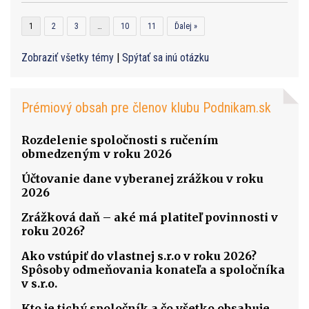
1
2
3
…
10
11
Ďalej »
Zobraziť všetky témy
|
Spýtať sa inú otázku
Prémiový obsah pre členov klubu Podnikam.sk
Rozdelenie spoločnosti s ručením
obmedzeným v roku 2026
Účtovanie dane vyberanej zrážkou v roku
2026
Zrážková daň – aké má platiteľ povinnosti v
roku 2026?
Ako vstúpiť do vlastnej s.r.o v roku 2026?
Spôsoby odmeňovania konateľa a spoločníka
v s.r.o.
Kto je tichý spoločník a čo všetko obsahuje