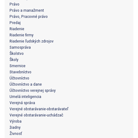
Právo
Právo a manažment
Právo, Pracovné právo
Predaj
Riadenie
Riadenie firmy
Riadenie ľudských zdrojov
Samospráva
Školstvo
Školy
Smernice
Stavebníctvo
Účtovníctvo
Účtovníctvo a dane
Účtovníctvo verejnej správy
Umelá inteligencia
Verejná správa
Verejné obstarávanie-obstarávateľ
Verejné obstarávanie-uchádzač
Výroba
žiadny
Živnosť