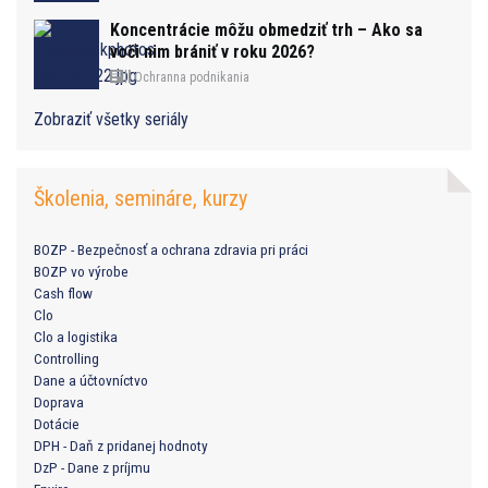
Koncentrácie môžu obmedziť trh – Ako sa
voči nim brániť v roku 2026?
Ochranna podnikania
Zobraziť všetky seriály
Školenia, semináre, kurzy
BOZP - Bezpečnosť a ochrana zdravia pri práci
BOZP vo výrobe
Cash flow
Clo
Clo a logistika
Controlling
Dane a účtovníctvo
Doprava
Dotácie
DPH - Daň z pridanej hodnoty
DzP - Dane z príjmu