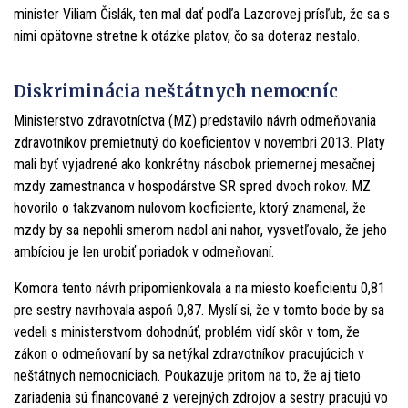
minister Viliam Čislák, ten mal dať podľa Lazorovej prísľub, že sa s
nimi opätovne stretne k otázke platov, čo sa doteraz nestalo.
Diskriminácia neštátnych nemocníc
Ministerstvo zdravotníctva (MZ) predstavilo návrh odmeňovania
zdravotníkov premietnutý do koeficientov v novembri 2013. Platy
mali byť vyjadrené ako konkrétny násobok priemernej mesačnej
mzdy zamestnanca v hospodárstve SR spred dvoch rokov. MZ
hovorilo o takzvanom nulovom koeficiente, ktorý znamenal, že
mzdy by sa nepohli smerom nadol ani nahor, vysvetľovalo, že jeho
ambíciou je len urobiť poriadok v odmeňovaní.
Komora tento návrh pripomienkovala a na miesto koeficientu 0,81
pre sestry navrhovala aspoň 0,87. Myslí si, že v tomto bode by sa
vedeli s ministerstvom dohodnúť, problém vidí skôr v tom, že
zákon o odmeňovaní by sa netýkal zdravotníkov pracujúcich v
neštátnych nemocniciach. Poukazuje pritom na to, že aj tieto
zariadenia sú financované z verejných zdrojov a sestry pracujú vo