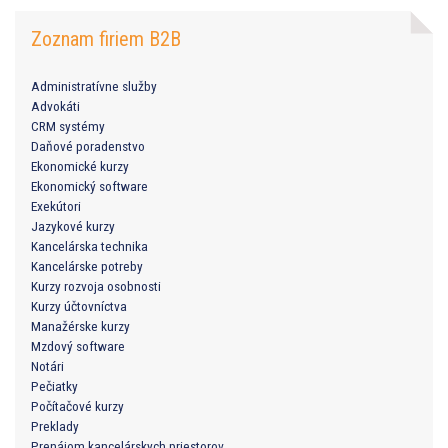
Zoznam firiem B2B
Administratívne služby
Advokáti
CRM systémy
Daňové poradenstvo
Ekonomické kurzy
Ekonomický software
Exekútori
Jazykové kurzy
Kancelárska technika
Kancelárske potreby
Kurzy rozvoja osobnosti
Kurzy účtovníctva
Manažérske kurzy
Mzdový software
Notári
Pečiatky
Počítačové kurzy
Preklady
Prenájom kancelárskych priestorov