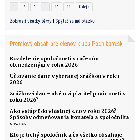
1
2
3
…
10
11
Ďalej »
Zobraziť všetky témy
|
Spýtať sa inú otázku
Prémiový obsah pre členov klubu Podnikam.sk
Rozdelenie spoločnosti s ručením
obmedzeným v roku 2026
Účtovanie dane vyberanej zrážkou v roku
2026
Zrážková daň – aké má platiteľ povinnosti v
roku 2026?
Ako vstúpiť do vlastnej s.r.o v roku 2026?
Spôsoby odmeňovania konateľa a spoločníka
v s.r.o.
Kto je tichý spoločník a čo všetko obsahuje