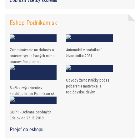
Zobraziť všetky školenia
Eshop Podnikam.sk
Zamestnávanie na dohody o
Automobil v podnikaní
prácach vykonávaných mimo
živnostníka 2021
pracovného pomeru
Odvody živnostníčky počas
poberania materskej a
Služba zvýraznenie v
rodičovskej dávky
katalógu firiem Podnikam.sk
GDPR - Ochrana osobných
údajov od 25. 5. 2018
Prejsť do eshopu