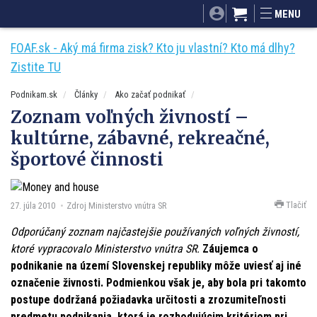
SITA.sk
Podnikam.sk
Mnamky-recepty.sk
MENU
Dobré rady a nápady
ByvanieHrou.sk
FOAF.sk - Aký má firma zisk? Kto ju vlastní? Kto má dlhy?
Zistite TU
Podnikam.sk
Články
Ako začať podnikať
Zoznam voľných živností –
kultúrne, zábavné, rekreačné,
športové činnosti
Tlačiť
27. júla 2010
Zdroj Ministerstvo vnútra SR
Odporúčaný zoznam najčastejšie používaných voľných živností,
ktoré vypracovalo Ministerstvo vnútra SR.
Záujemca o
podnikanie na území Slovenskej republiky môže uviesť aj iné
označenie živnosti. Podmienkou však je, aby bola pri takomto
postupe dodržaná požiadavka určitosti a zrozumiteľnosti
predmetu podnikania, ktorá je rozhodujúcim kritériom pri