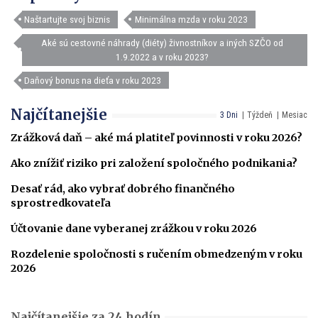
Naštartujte svoj biznis
Minimálna mzda v roku 2023
Aké sú cestovné náhrady (diéty) živnostníkov a iných SZČO od
1.9.2022 a v roku 2023?
Daňový bonus na dieťa v roku 2023
Najčítanejšie
3 Dni
Týždeň
Mesiac
Zrážková daň – aké má platiteľ povinnosti v roku 2026?
Ako znížiť riziko pri založení spoločného podnikania?
Desať rád, ako vybrať dobrého finančného
sprostredkovateľa
Účtovanie dane vyberanej zrážkou v roku 2026
Rozdelenie spoločnosti s ručením obmedzeným v roku
2026
Najčítanejšie za 24 hodín