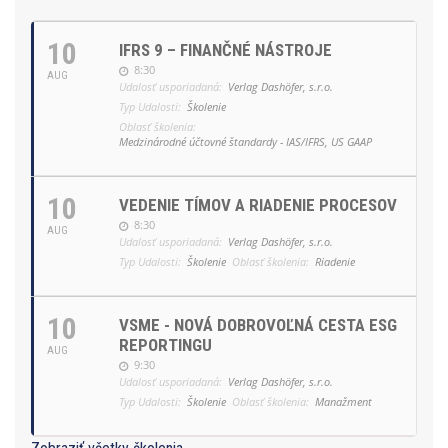
10
IFRS 9 – FINANČNÉ NÁSTROJE
8:30
AUG
Udalosť usporiadaná:
Verlag Dashöfer, s.r.o.
Typ Udalosti:
Školenie
Oblasť školenia:
Medzinárodné účtovné štandardy - IAS/IFRS, US GAAP
10
VEDENIE TÍMOV A RIADENIE PROCESOV
8:30
AUG
Udalosť usporiadaná:
Verlag Dashöfer, s.r.o.
Typ Udalosti:
Školenie
Oblasť školenia:
Riadenie
10
VSME - NOVÁ DOBROVOĽNÁ CESTA ESG
REPORTINGU
AUG
9:30
Udalosť usporiadaná:
Verlag Dashöfer, s.r.o.
Typ Udalosti:
Školenie
Oblasť školenia:
Manažment