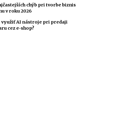
ajčastejších chýb pri tvorbe biznis
nu v roku 2026
 využiť AI nástroje pri predaji
aru cez e-shop?