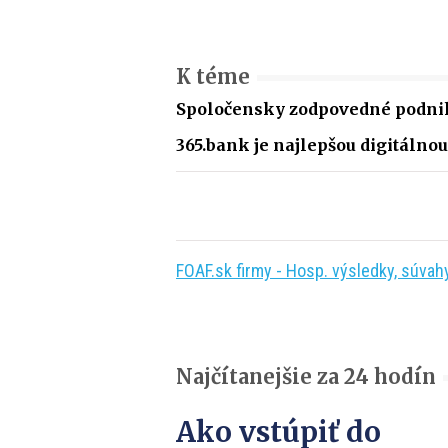
K téme
Spoločensky zodpovedné podnik
365.bank je najlepšou digitáln
FOAF.sk firmy - Hosp. výsledky, súvahy,
Najčítanejšie za 24 hodín
Ako vstúpiť do