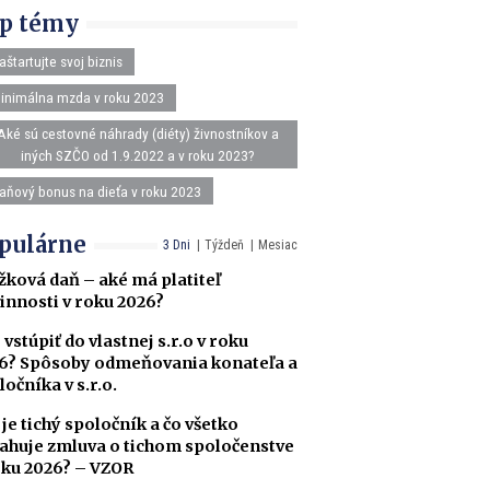
p témy
aštartujte svoj biznis
inimálna mzda v roku 2023
Aké sú cestovné náhrady (diéty) živnostníkov a
iných SZČO od 1.9.2022 a v roku 2023?
aňový bonus na dieťa v roku 2023
pulárne
3 Dni
Týždeň
Mesiac
žková daň – aké má platiteľ
innosti v roku 2026?
 vstúpiť do vlastnej s.r.o v roku
6? Spôsoby odmeňovania konateľa a
ločníka v s.r.o.
 je tichý spoločník a čo všetko
ahuje zmluva o tichom spoločenstve
oku 2026? – VZOR