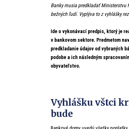
Banky musia predkladať Ministerstvu fi
bežných ľudí. Vyplýva to z vyhlášky re
Ide o vykonávací predpis, ktorý je 
v bankovom sektore. Predmetom navr
predkladanie údajov od vybraných b
podobe a ich následným spracovaním
obyvateľstvo.
Vyhlášku vštci kri
bude
Bankové domy uvedú všetky poplatky, k