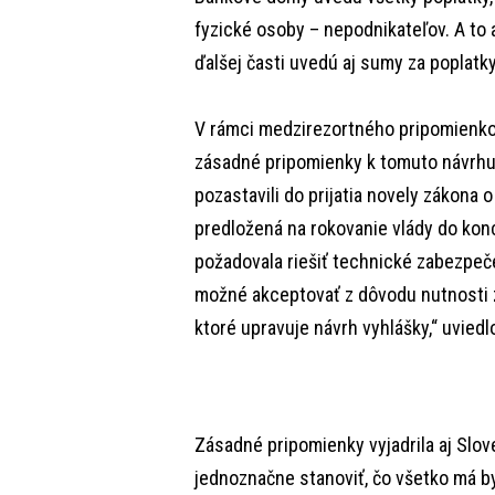
fyzické osoby – nepodnikateľov. A to aj
ďalšej časti uvedú aj sumy za poplatk
V rámci medzirezortného pripomienko
zásadné pripomienky k tomuto návrhu.
pozastavili do prijatia novely zákona 
predložená na rokovanie vlády do kon
požadovala riešiť technické zabezpeče
možné akceptovať z dôvodu nutnosti 
ktoré upravuje návrh vyhlášky,“ uvied
Zásadné pripomienky vyjadrila aj Slov
jednoznačne stanoviť, čo všetko má b