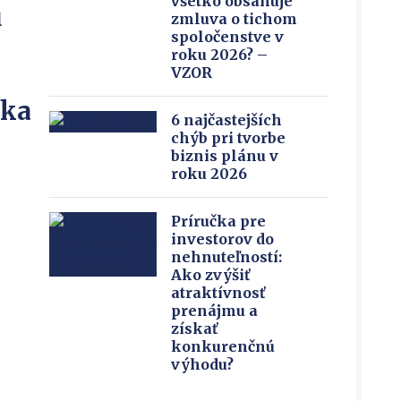
všetko obsahuje
u
zmluva o tichom
spoločenstve v
roku 2026? –
VZOR
íka
6 najčastejších
chýb pri tvorbe
biznis plánu v
roku 2026
Príručka pre
investorov do
nehnuteľností:
Ako zvýšiť
atraktívnosť
prenájmu a
získať
konkurenčnú
výhodu?