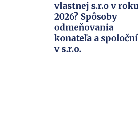
vlastnej s.r.o v rok
2026? Spôsoby
odmeňovania
konateľa a spoločn
v s.r.o.