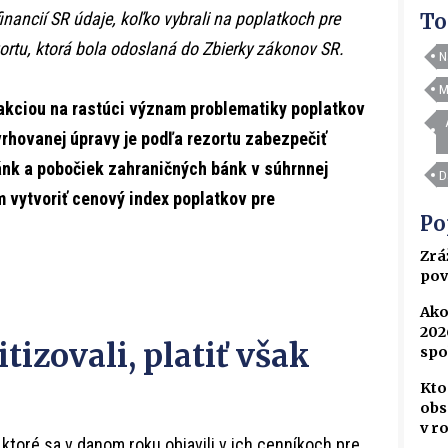
nancií SR údaje, koľko vybrali na poplatkoch pre
To
zortu, ktorá bola odoslaná do Zbierky zákonov SR.
N
M
reakciou na rastúci význam problematiky poplatkov
hovanej úpravy je podľa rezortu zabezpečiť
ánk a pobočiek zahraničných bánk v súhrnnej
D
 vytvoriť cenový index poplatkov pre
Po
Zrá
pov
Ako
202
tizovali, platiť však
spo
Kto
obs
v r
toré sa v danom roku objavili v ich cenníkoch pre