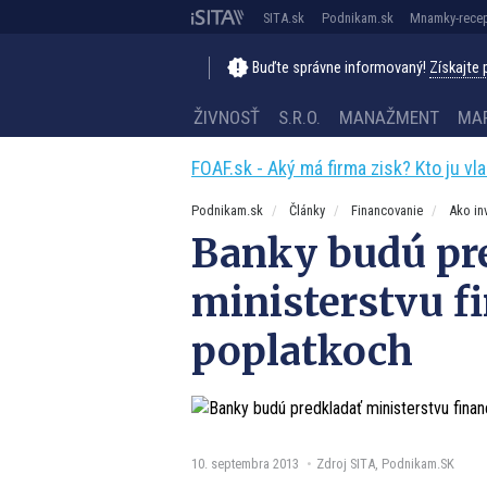
SITA.sk
Podnikam.sk
Mnamky-recep
Buďte správne informovaný!
Získajte
ŽIVNOSŤ
S.R.O.
MANAŽMENT
MA
FOAF.sk - Aký má firma zisk? Kto ju vl
Podnikam.sk
Články
Financovanie
Ako in
Banky budú pr
ministerstvu fi
poplatkoch
10. septembra 2013
Zdroj SITA, Podnikam.SK