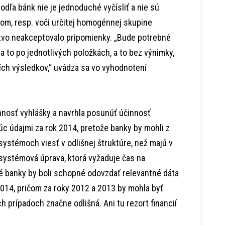
odľa bánk nie je jednoduché vyčísliť a nie sú
tom, resp. voči určitej homogénnej skupine
rstvo neakceptovalo pripomienky. „Bude potrebné
a to po jednotlivých položkách, a to bez výnimky,
ích výsledkov,“ uvádza sa vo vyhodnotení
nnosť vyhlášky a navrhla posunúť účinnosť
c údajmi za rok 2014, pretože banky by mohli z
ystémoch viesť v odlišnej štruktúre, než majú v
 systémová úprava, ktorá vyžaduje čas na
é banky by boli schopné odovzdať relevantné dáta
2014, pričom za roky 2012 a 2013 by mohla byť
h prípadoch značne odlišná. Ani tu rezort financií