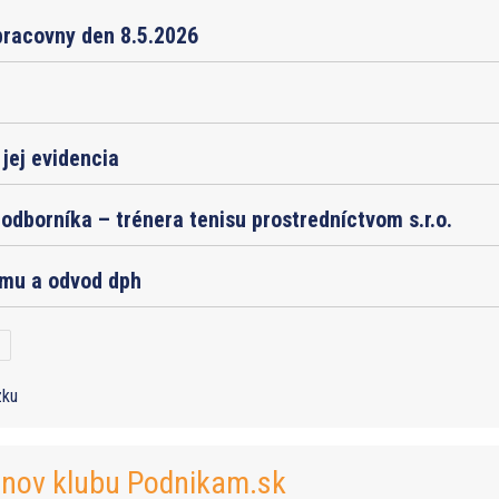
pracovny den 8.5.2026
jej evidencia
odborníka – trénera tenisu prostredníctvom s.r.o.
jmu a odvod dph
zku
enov klubu Podnikam.sk