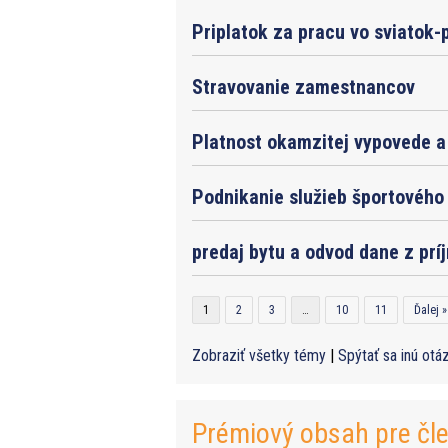
Priplatok za pracu vo sviatok-
Stravovanie zamestnancov
Platnost okamzitej vypovede a 
Podnikanie služieb športového 
predaj bytu a odvod dane z prí
1
2
3
…
10
11
Ďalej »
Zobraziť všetky témy
|
Spýtať sa inú otá
Prémiový obsah pre čl