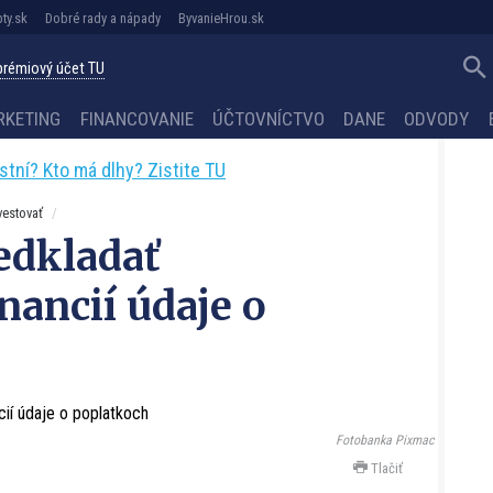
ty.sk
Dobré rady a nápady
ByvanieHrou.sk
 prémiový účet TU
RKETING
FINANCOVANIE
ÚČTOVNÍCTVO
DANE
ODVODY
astní? Kto má dlhy? Zistite TU
vestovať
edkladať
nancií údaje o
Fotobanka Pixmac
Tlačiť