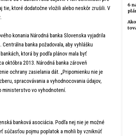
6 n
 tie, ktoré dodatočne vložili alebo neskôr zrušili. V
plá
y.
Ako
tov
vého konania Národná banka Slovenska vyjadrila
 Centrálna banka požadovala, aby vyhlášku
o bankách, ktorá by podľa plánov mala byť
ca októbra 2013. Národná banka zároveň
nie ochrany zasielania dát. „Pripomienku nie je
zberu, spracovávania a vyhodnocovania údajov,
lo ministerstvo vo vyhodnotení.
enská banková asociácia. Podľa nej nie je možné
yť súčasťou pojmu poplatok a mohli by vzniknúť