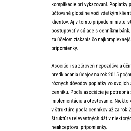
komplikácie pri vykazovaní. Poplatky p
účtované globálne voči všetkým klien
klientov. Aj v tomto prípade ministe
postupovať v súlade s cenníkmi bánk, 
za účelom získania čo najkomplexnejš
pripomienky.
Asociácii sa zároveň nepozdávala úči
predkladania údajov na rok 2015 počnú
rôznych dôvodov poplatky vo svojich s
cenníku. Podľa asociácie je potrebná
implementáciu a otestovanie. Niektor
v štruktúre podľa cenníkov až za rok 
štruktúra relevantných dát v niektorýc
neakceptoval pripomienky.