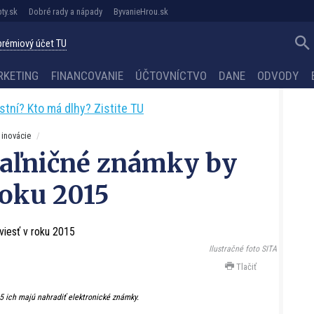
ty.sk
Dobré rady a nápady
ByvanieHrou.sk
 prémiový účet TU
RKETING
FINANCOVANIE
ÚČTOVNÍCTVO
DANE
ODVODY
astní? Kto má dlhy? Zistite TU
 inovácie
iaľničné známky by
roku 2015
Ilustračné foto SITA
Tlačiť
15 ich majú nahradiť elektronické známky.