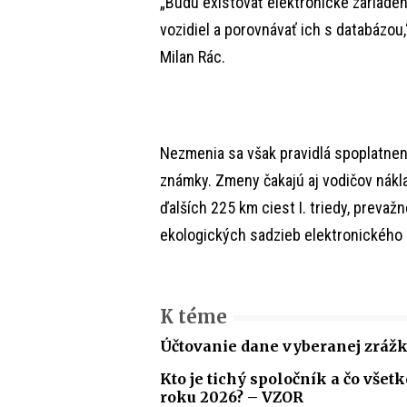
„Budú existovať elektronické zariaden
vozidiel a porovnávať ich s databázou,
Milan Rác.
Nezmenia sa však pravidlá spoplatnen
známky. Zmeny čakajú aj vodičov nákla
ďalších 225 km ciest I. triedy, prevaž
ekologických sadzieb elektronického
K téme
Účtovanie dane vyberanej zrážk
Kto je tichý spoločník a čo vše
roku 2026? – VZOR