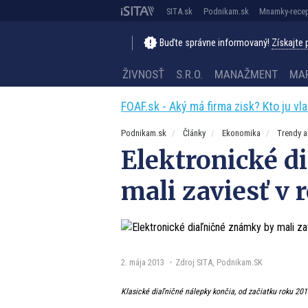
SITA.sk
Podnikam.sk
Mnamky-recep
Buďte správne informovaný!
Získajte
ŽIVNOSŤ
S.R.O.
MANAŽMENT
MA
FOAF.sk - Aký má firma zisk? Kto ju vl
Podnikam.sk
Články
Ekonomika
Trendy a
Elektronické d
mali zaviesť v 
2. mája 2013
Zdroj SITA, Podnikam.SK
Klasické diaľničné nálepky končia, od začiatku roku 20