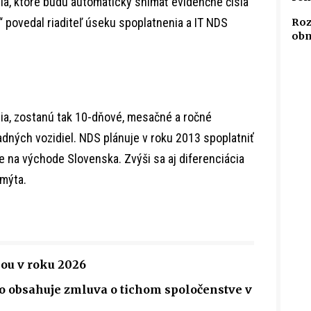
ia, ktoré budú automaticky snímať evidenčné čísla
“ povedal riaditeľ úseku spoplatnenia a IT NDS
Roz
obm
ia, zostanú tak 10-dňové, mesačné a ročné
dných vozidiel. NDS plánuje v roku 2013 spoplatniť
ne na východe Slovenska. Zvýši sa aj diferenciácia
 mýta.
ou v roku 2026
tko obsahuje zmluva o tichom spoločenstve v