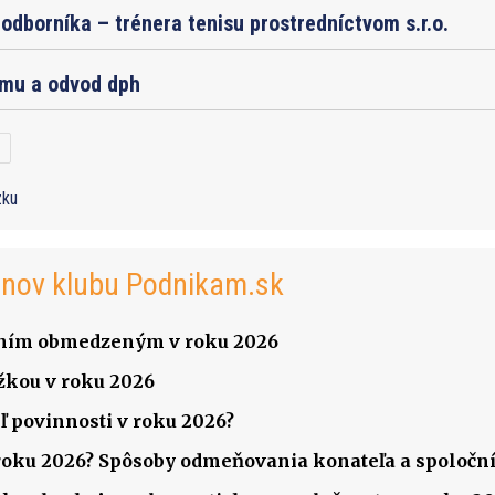
odborníka – trénera tenisu prostredníctvom s.r.o.
jmu a odvod dph
zku
enov klubu Podnikam.sk
čením obmedzeným v roku 2026
žkou v roku 2026
ľ povinnosti v roku 2026?
v roku 2026? Spôsoby odmeňovania konateľa a spoločník