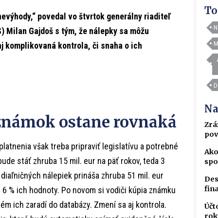
To
evýhody,“ povedal vo štvrtok generálny riaditeľ
N
S) Milan Gajdoš s tým, že nálepky sa môžu
M
j komplikovaná kontrola, či snaha o ich
D
Na
 známok ostane rovnaká
Zrá
pov
tnenia však treba pripraviť legislatívu a potrebné
Ako
ude stáť zhruba 15 mil. eur na päť rokov, teda 3
spo
j diaľničných nálepiek prináša zhruba 51 mil. eur
Des
fin
žne 6 % ich hodnoty. Po novom si vodiči kúpia známku
ém ich zaradí do databázy. Zmení sa aj kontrola.
Účt
rok