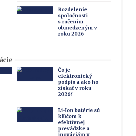
Rozdelenie
spoločnosti
s ručením
obmedzeným v
roku 2026
ácie
Čo je
elektronický
podpis a ako ho
získať v roku
2026?
Li-Ion batérie sú
kľúčom k
efektívnej
prevádzke a
inováciám v