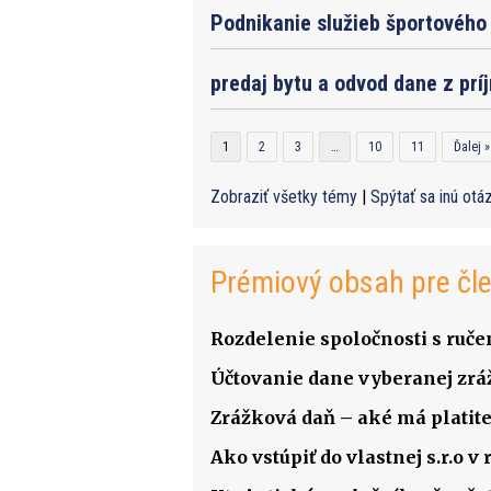
Podnikanie služieb športového 
predaj bytu a odvod dane z prí
1
2
3
…
10
11
Ďalej »
Zobraziť všetky témy
|
Spýtať sa inú otá
Prémiový obsah pre čl
Rozdelenie spoločnosti s ru
Účtovanie dane vyberanej zrá
Zrážková daň – aké má platite
Ako vstúpiť do vlastnej s.r.o 