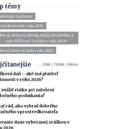
p témy
aštartujte svoj biznis
inimálna mzda v roku 2023
Aké sú cestovné náhrady (diéty) živnostníkov a
iných SZČO od 1.9.2022 a v roku 2023?
aňový bonus na dieťa v roku 2023
jčítanejšie
3 Dni
Týždeň
Mesiac
žková daň – aké má platiteľ
innosti v roku 2026?
 znížiť riziko pri založení
ločného podnikania?
ať rád, ako vybrať dobrého
ančného sprostredkovateľa
ovanie dane vyberanej zrážkou v
u 2026