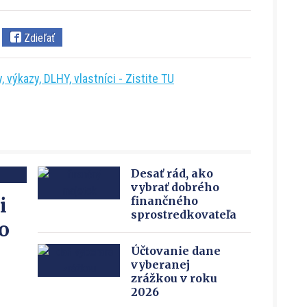
Zdieľať
 výkazy, DLHY, vlastníci - Zistite TU
Desať rád, ako
vybrať dobrého
i
finančného
sprostredkovateľa
o
Účtovanie dane
vyberanej
zrážkou v roku
2026