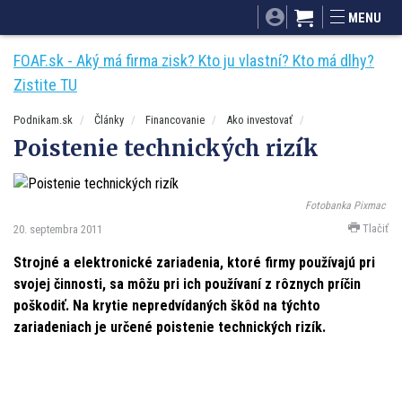
SITA.sk
Podnikam.sk
Mnamky-recepty.sk
MENU
Dobré rady a nápady
ByvanieHrou.sk
FOAF.sk - Aký má firma zisk? Kto ju vlastní? Kto má dlhy?
Zistite TU
Podnikam.sk
Články
Financovanie
Ako investovať
Poistenie technických rizík
Fotobanka Pixmac
Tlačiť
20. septembra 2011
Strojné a elektronické zariadenia, ktoré firmy používajú pri
svojej činnosti, sa môžu pri ich používaní z rôznych príčin
poškodiť. Na krytie nepredvídaných škôd na týchto
zariadeniach je určené poistenie technických rizík.