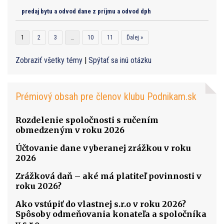
predaj bytu a odvod dane z príjmu a odvod dph
1
2
3
…
10
11
Ďalej »
Zobraziť všetky témy
|
Spýtať sa inú otázku
Prémiový obsah pre členov klubu Podnikam.sk
Rozdelenie spoločnosti s ručením
obmedzeným v roku 2026
Účtovanie dane vyberanej zrážkou v roku
2026
Zrážková daň – aké má platiteľ povinnosti v
roku 2026?
Ako vstúpiť do vlastnej s.r.o v roku 2026?
Spôsoby odmeňovania konateľa a spoločníka
v s.r.o.