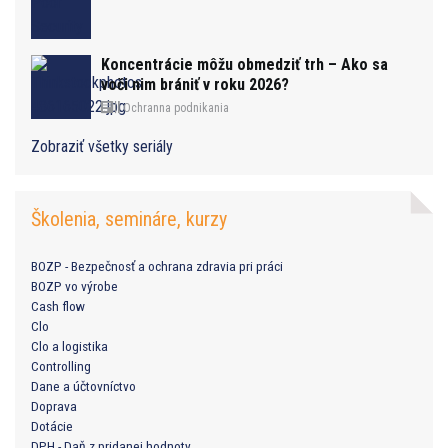
Koncentrácie môžu obmedziť trh – Ako sa
voči nim brániť v roku 2026?
Ochranna podnikania
Zobraziť všetky seriály
Školenia, semináre, kurzy
BOZP - Bezpečnosť a ochrana zdravia pri práci
BOZP vo výrobe
Cash flow
Clo
Clo a logistika
Controlling
Dane a účtovníctvo
Doprava
Dotácie
DPH - Daň z pridanej hodnoty