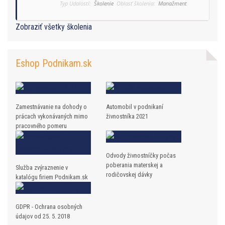
Typ Udalosti:
Školenie
Oblasť školenia:
Manažment
Zobraziť všetky školenia
Eshop Podnikam.sk
Zamestnávanie na dohody o
Automobil v podnikaní
prácach vykonávaných mimo
živnostníka 2021
pracovného pomeru
Odvody živnostníčky počas
poberania materskej a
Služba zvýraznenie v
rodičovskej dávky
katalógu firiem Podnikam.sk
GDPR - Ochrana osobných
údajov od 25. 5. 2018