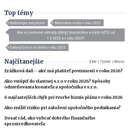
Top témy
Naštartujte svoj biznis
Minimálna mzda v roku 2023
Aké sú cestovné náhrady (diéty) živnostníkov a iných SZČO od
1.9.2022 a v roku 2023?
Daňový bonus na dieťa v roku 2023
Najčítanejšie
3 Dni
Týždeň
Mesiac
Zrážková daň – aké má platiteľ povinnosti v roku 2026?
Ako vstúpiť do vlastnej s.r.o v roku 2026? Spôsoby
odmeňovania konateľa a spoločníka v s.r.o.
6 najčastejších chýb pri tvorbe biznis plánu v roku 2026
Ako znížiť riziko pri založení spoločného podnikania?
Desať rád, ako vybrať dobrého finančného
sprostredkovateľa