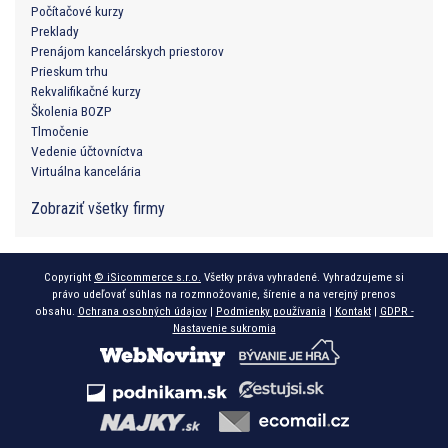
Počítačové kurzy
Preklady
Prenájom kancelárskych priestorov
Prieskum trhu
Rekvalifikačné kurzy
Školenia BOZP
Tlmočenie
Vedenie účtovníctva
Virtuálna kancelária
Zobraziť všetky firmy
Copyright
© iSicommerce s.r.o.
Všetky práva vyhradené. Vyhradzujeme si
právo udeľovať súhlas na rozmnožovanie, šírenie a na verejný prenos
obsahu.
Ochrana osobných údajov
|
Podmienky používania
|
Kontakt
|
GDPR -
Nastavenie sukromia