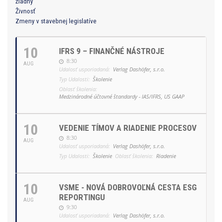
žiadny
Živnosť
Zmeny v stavebnej legislatíve
10
IFRS 9 – FINANČNÉ NÁSTROJE
8:30
AUG
Udalosť usporiadaná:
Verlag Dashöfer, s.r.o.
Typ Udalosti:
Školenie
Oblasť školenia:
Medzinárodné účtovné štandardy - IAS/IFRS, US GAAP
10
VEDENIE TÍMOV A RIADENIE PROCESOV
8:30
AUG
Udalosť usporiadaná:
Verlag Dashöfer, s.r.o.
Typ Udalosti:
Školenie
Oblasť školenia:
Riadenie
10
VSME - NOVÁ DOBROVOĽNÁ CESTA ESG
REPORTINGU
AUG
9:30
Udalosť usporiadaná:
Verlag Dashöfer, s.r.o.