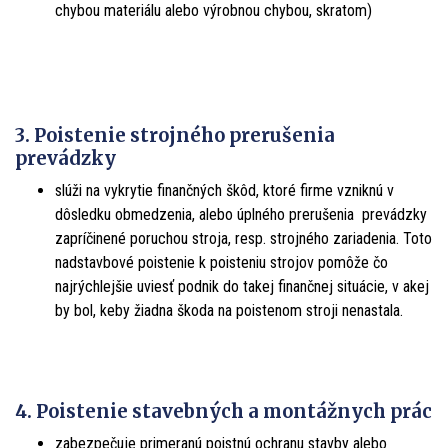
chybou materiálu alebo výrobnou chybou, skratom)
3. Poistenie strojného prerušenia
prevádzky
slúži na vykrytie finančných škôd, ktoré firme vzniknú v
dôsledku obmedzenia, alebo úplného prerušenia prevádzky
zapríčinené poruchou stroja, resp. strojného zariadenia. Toto
nadstavbové poistenie k poisteniu strojov pomôže čo
najrýchlejšie uviesť podnik do takej finančnej situácie, v akej
by bol, keby žiadna škoda na poistenom stroji nenastala.
4. Poistenie stavebných a montážnych prác
zabezpečuje primeranú poistnú ochranu stavby alebo