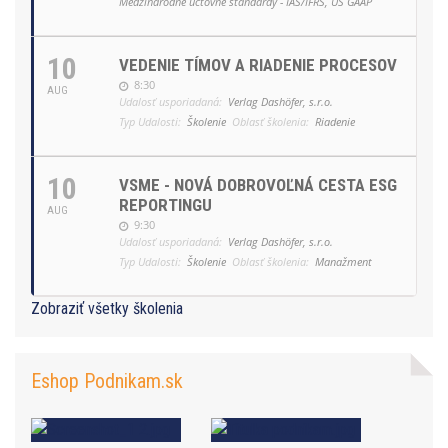
Medzinárodné účtovné štandardy - IAS/IFRS, US GAAP
10
VEDENIE TÍMOV A RIADENIE PROCESOV
8:30
AUG
Udalosť usporiadaná:
Verlag Dashöfer, s.r.o.
Typ Udalosti:
Školenie
Oblasť školenia:
Riadenie
10
VSME - NOVÁ DOBROVOĽNÁ CESTA ESG
REPORTINGU
AUG
9:30
Udalosť usporiadaná:
Verlag Dashöfer, s.r.o.
Typ Udalosti:
Školenie
Oblasť školenia:
Manažment
Zobraziť všetky školenia
Eshop Podnikam.sk