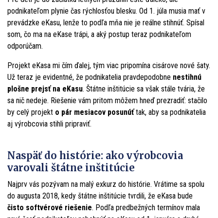
podnikateľom plynie čas rýchlosťou blesku. Od 1. júla musia mať v
prevádzke eKasu, lenže to podľa mňa nie je reálne stihnúť. Spísal
som, čo ma na eKase trápi, a aký postup teraz podnikateľom
odporúčam.
Projekt eKasa mi čím ďalej, tým viac pripomína cisárove nové šaty.
Už teraz je evidentné, že podnikatelia pravdepodobne
nestihnú
plošne prejsť na eKasu
. Štátne inštitúcie sa však stále tvária, že
sa nič nedeje. Riešenie vám pritom môžem hneď prezradiť: stačilo
by celý projekt
o pár mesiacov posunúť
tak, aby sa podnikatelia
aj výrobcovia stihli pripraviť.
Naspäť do histórie: ako výrobcovia
varovali štátne inštitúcie
Najprv vás pozývam na malý exkurz do histórie. Vrátime sa spolu
do augusta 2018, kedy štátne inštitúcie tvrdili, že eKasa bude
čisto softvérové riešenie
. Podľa predbežných termínov mala