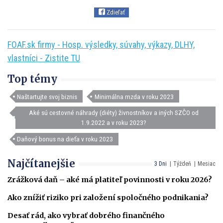
Zdieľať
FOAF.sk firmy - Hosp. výsledky, súvahy, výkazy, DLHY,
vlastníci - Zistite TU
Top témy
Naštartujte svoj biznis
Minimálna mzda v roku 2023
Aké sú cestovné náhrady (diéty) živnostníkov a iných SZČO od
1.9.2022 a v roku 2023?
Daňový bonus na dieťa v roku 2023
Najčítanejšie
3 Dni
Týždeň
Mesiac
Zrážková daň – aké má platiteľ povinnosti v roku 2026?
Ako znížiť riziko pri založení spoločného podnikania?
Desať rád, ako vybrať dobrého finančného