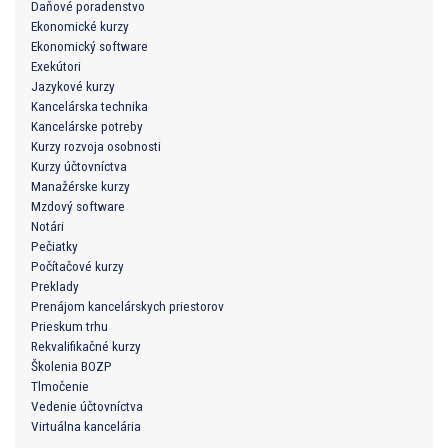
Daňové poradenstvo
Ekonomické kurzy
Ekonomický software
Exekútori
Jazykové kurzy
Kancelárska technika
Kancelárske potreby
Kurzy rozvoja osobnosti
Kurzy účtovníctva
Manažérske kurzy
Mzdový software
Notári
Pečiatky
Počítačové kurzy
Preklady
Prenájom kancelárskych priestorov
Prieskum trhu
Rekvalifikačné kurzy
Školenia BOZP
Tlmočenie
Vedenie účtovníctva
Virtuálna kancelária