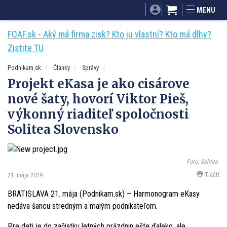
SITA.sk
Podnikam.sk
Mnamky-recepty.sk
MENU
Dobré rady a nápady
ByvanieHrou.sk
FOAF.sk - Aký má firma zisk? Kto ju vlastní? Kto má dlhy?
Zistite TU
Podnikam.sk
Články
Správy
Projekt eKasa je ako cisárove
nové šaty, hovorí Viktor Pieš,
výkonný riaditeľ spoločnosti
Solitea Slovensko
Foto: Solitea
Tlačiť
21. mája 2019
BRATISLAVA 21. mája (Podnikam.sk) – Harmonogram eKasy
nedáva šancu stredným a malým podnikateľom.
Pre deti je do začiatku letných prázdnin ešte ďaleko, ale