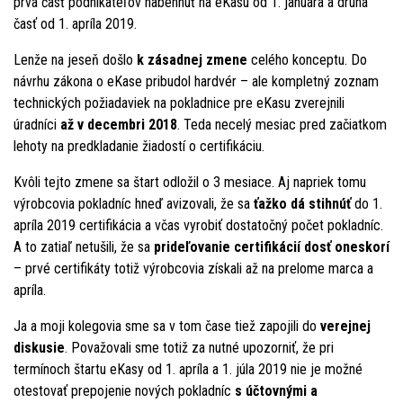
prvá časť podnikateľov nabehnúť na eKasu od 1. januára a druhá
časť od 1. apríla 2019.
Lenže na jeseň došlo
k zásadnej zmene
celého konceptu. Do
návrhu zákona o eKase pribudol hardvér – ale kompletný zoznam
technických požiadaviek na pokladnice pre eKasu zverejnili
úradníci
až v decembri 2018
. Teda necelý mesiac pred začiatkom
lehoty na predkladanie žiadostí o certifikáciu.
Kvôli tejto zmene sa štart odložil o 3 mesiace. Aj napriek tomu
výrobcovia pokladníc hneď avizovali, že sa
ťažko dá stihnúť
do 1.
apríla 2019 certifikácia a včas vyrobiť dostatočný počet pokladníc.
A to zatiaľ netušili, že sa
prideľovanie certifikácií dosť oneskorí
– prvé certifikáty totiž výrobcovia získali až na prelome marca a
apríla.
Ja a moji kolegovia sme sa v tom čase tiež zapojili do
verejnej
diskusie
. Považovali sme totiž za nutné upozorniť, že pri
termínoch štartu eKasy od 1. apríla a 1. júla 2019 nie je možné
otestovať prepojenie nových pokladníc
s účtovnými a