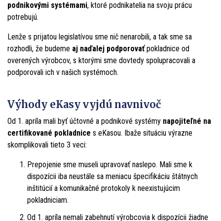
podnikovými systémami
, ktoré podnikatelia na svoju prácu
potrebujú.
Lenže s prijatou legislatívou sme nič nenarobili, a tak sme sa
rozhodli, že budeme
aj naďalej podporovať
pokladnice od
overených výrobcov, s ktorými sme dovtedy spolupracovali a
podporovali ich v našich systémoch.
Výhody eKasy vyjdú navnivoč
Od 1. apríla mali byť účtovné a podnikové systémy
napojiteľné na
certifikované pokladnice
s eKasou. Ibaže situáciu výrazne
skomplikovali tieto 3 veci:
Prepojenie sme museli upravovať naslepo. Mali sme k
dispozícii iba neustále sa meniacu špecifikáciu štátnych
inštitúcií a komunikačné protokoly k neexistujúcim
pokladniciam.
Od 1. apríla nemali zabehnutí výrobcovia k dispozícii žiadne