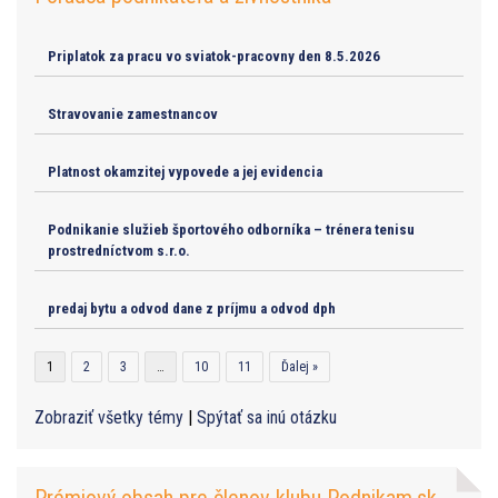
Priplatok za pracu vo sviatok-pracovny den 8.5.2026
Stravovanie zamestnancov
Platnost okamzitej vypovede a jej evidencia
Podnikanie služieb športového odborníka – trénera tenisu
prostredníctvom s.r.o.
predaj bytu a odvod dane z príjmu a odvod dph
1
2
3
…
10
11
Ďalej »
Zobraziť všetky témy
|
Spýtať sa inú otázku