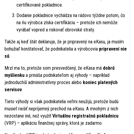
certifikované pokladnice.
Dodanie pokladnice vychádza na rádovo týždne potom, čo
na ňu výrobca získa certifikáciu – pretože ich nemôže
vyrábať vopred a riskovať obrovské straty.
Takže aj keď štát deklaruje, že je pripravený na eKasu, ja musím
bohužiaľ konštatovať, že podnikatelia a výrobcovia
pripravení nie
sú
.
Mrzí ma to, pretože som presvedčený, že eKasa má
dobrú
myšlienku
a prináša podnikateľom aj výhody – napríklad
jednoduchší administratívny proces alebo
koniec platených
servisov
.
Tieto výhody si však podnikatelia veľmi neužijú, pretože budú
musieť riešiť nepríjemný prechod na eKasu. A mnohým z nich
nezostane iné, než využiť
Virtuálnu registračnú pokladnicu
(VRP) – aplikáciu finančnej správy, ktorá je zadarmo.