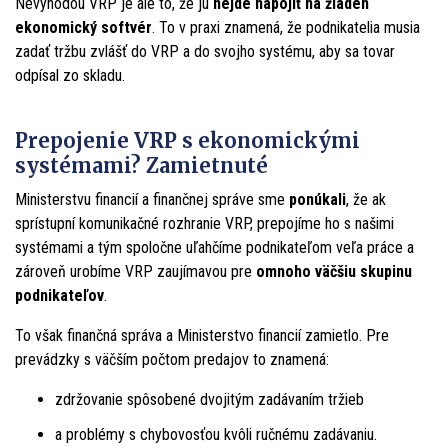
Nevýhodou VRP je ale to, že ju
nejde napojiť na žiaden
ekonomický softvér
. To v praxi znamená, že podnikatelia musia
zadať tržbu zvlášť do VRP a do svojho systému, aby sa tovar
odpísal zo skladu.
Prepojenie VRP s ekonomickými
systémami? Zamietnuté
Ministerstvu financií a finančnej správe sme
ponúkali
, že ak
sprístupní komunikačné rozhranie VRP, prepojíme ho s našimi
systémami a tým spoločne uľahčíme podnikateľom veľa práce a
zároveň urobíme VRP zaujímavou pre
omnoho väčšiu skupinu
podnikateľov
.
To však finančná správa a Ministerstvo financií zamietlo. Pre
prevádzky s väčším počtom predajov to znamená:
zdržovanie spôsobené dvojitým zadávaním tržieb
a problémy s chybovosťou kvôli ručnému zadávaniu.