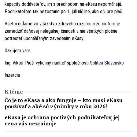
kapacity dodávateľov, im s prechodom na eKasu nepomáhajú.
Podnikateľom tak nezostane po 1. júli nič iné, ako oči pre plač.
Všetci dúfame vo víťazstvo zdravého rozumu a že cieľom je
zamedziť daňovej nelegálnej činnosti a nie všetkých plošne
potrestať uponáhľaným zavedením eKasy.
Ďakujem vám.
Ing. Viktor Pieš, výkonný riaditeľ spoločnosti
Solitea Slovensko
Inzercia
K téme
Čo je to eKasa a ako funguje – kto musí eKasu
používať a aké sú výnimky v roku 2026?
eKasa je ochrana poctivých podnikateľov, jej
cena vás nezruinuje