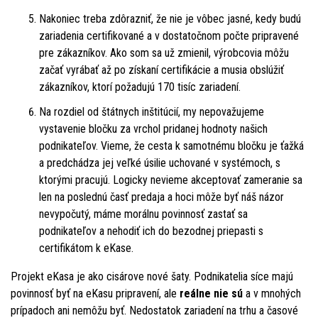
Nakoniec treba zdôrazniť, že nie je vôbec jasné, kedy budú
zariadenia certifikované a v dostatočnom počte pripravené
pre zákazníkov. Ako som sa už zmienil, výrobcovia môžu
začať vyrábať až po získaní certifikácie a musia obslúžiť
zákazníkov, ktorí požadujú 170 tisíc zariadení.
Na rozdiel od štátnych inštitúcií, my nepovažujeme
vystavenie bločku za vrchol pridanej hodnoty našich
podnikateľov. Vieme, že cesta k samotnému bločku je ťažká
a predchádza jej veľké úsilie uchované v systémoch, s
ktorými pracujú. Logicky nevieme akceptovať zameranie sa
len na poslednú časť predaja a hoci môže byť náš názor
nevypočutý, máme morálnu povinnosť zastať sa
podnikateľov a nehodiť ich do bezodnej priepasti s
certifikátom k eKase.
Projekt eKasa je ako cisárove nové šaty. Podnikatelia síce majú
povinnosť byť na eKasu pripravení, ale
reálne nie sú
a v mnohých
prípadoch ani nemôžu byť. Nedostatok zariadení na trhu a časové