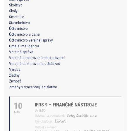
Školstvo
Školy
Smernice
Stavebníctvo
Účtovníctvo
Účtovníctvo a dane
Účtovníctvo verejnej správy
Umelá inteligencia
Verejná správa
Verejné obstarávanie-obstarávateľ
Verejné obstarávanie-uchádzač
Výroba
žiadny
Živnosť
Zmeny v stavebnej legislatíve
10
IFRS 9 – FINANČNÉ NÁSTROJE
8:30
AUG
Udalosť usporiadaná:
Verlag Dashöfer, s.r.o.
Typ Udalosti:
Školenie
Oblasť školenia: