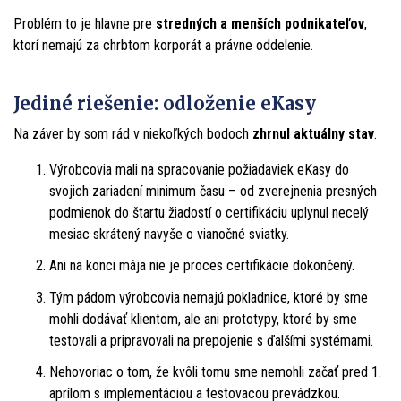
Problém to je hlavne pre
stredných a menších podnikateľov
,
ktorí nemajú za chrbtom korporát a právne oddelenie.
Jediné riešenie: odloženie eKasy
Na záver by som rád v niekoľkých bodoch
zhrnul aktuálny stav
.
Výrobcovia mali na spracovanie požiadaviek eKasy do
svojich zariadení minimum času – od zverejnenia presných
podmienok do štartu žiadostí o certifikáciu uplynul necelý
mesiac skrátený navyše o vianočné sviatky.
Ani na konci mája nie je proces certifikácie dokončený.
Tým pádom výrobcovia nemajú pokladnice, ktoré by sme
mohli dodávať klientom, ale ani prototypy, ktoré by sme
testovali a pripravovali na prepojenie s ďalšími systémami.
Nehovoriac o tom, že kvôli tomu sme nemohli začať pred 1.
aprílom s implementáciou a testovacou prevádzkou.