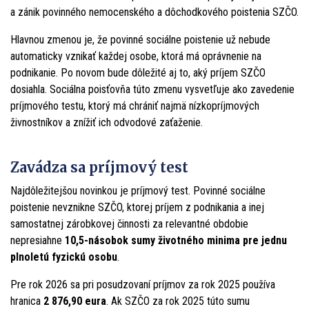
a zánik povinného nemocenského a dôchodkového poistenia SZČO.
Hlavnou zmenou je, že povinné sociálne poistenie už nebude
automaticky vznikať každej osobe, ktorá má oprávnenie na
podnikanie. Po novom bude dôležité aj to, aký príjem SZČO
dosiahla. Sociálna poisťovňa túto zmenu vysvetľuje ako zavedenie
príjmového testu, ktorý má chrániť najmä nízkopríjmových
živnostníkov a znížiť ich odvodové zaťaženie.
Zavádza sa príjmový test
Najdôležitejšou novinkou je príjmový test. Povinné sociálne
poistenie nevznikne SZČO, ktorej príjem z podnikania a inej
samostatnej zárobkovej činnosti za relevantné obdobie
nepresiahne
10,5-násobok sumy životného minima pre jednu
plnoletú fyzickú osobu
.
Pre rok 2026 sa pri posudzovaní príjmov za rok 2025 používa
hranica
2 876,90 eura
. Ak SZČO za rok 2025 túto sumu