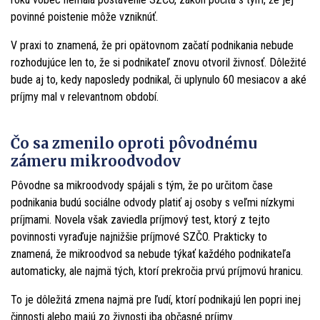
povinné poistenie môže vzniknúť.
V praxi to znamená, že pri opätovnom začatí podnikania nebude
rozhodujúce len to, že si podnikateľ znovu otvoril živnosť. Dôležité
bude aj to, kedy naposledy podnikal, či uplynulo 60 mesiacov a aké
príjmy mal v relevantnom období.
Čo sa zmenilo oproti pôvodnému
zámeru mikroodvodov
Pôvodne sa mikroodvody spájali s tým, že po určitom čase
podnikania budú sociálne odvody platiť aj osoby s veľmi nízkymi
príjmami. Novela však zaviedla príjmový test, ktorý z tejto
povinnosti vyraďuje najnižšie príjmové SZČO. Prakticky to
znamená, že mikroodvod sa nebude týkať každého podnikateľa
automaticky, ale najmä tých, ktorí prekročia prvú príjmovú hranicu.
To je dôležitá zmena najmä pre ľudí, ktorí podnikajú len popri inej
činnosti alebo majú zo živnosti iba občasné príjmy.