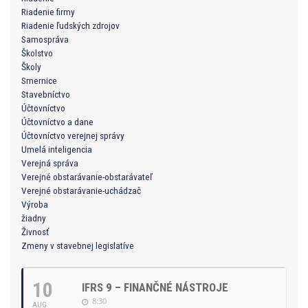
Riadenie firmy
Riadenie ľudských zdrojov
Samospráva
Školstvo
Školy
Smernice
Stavebníctvo
Účtovníctvo
Účtovníctvo a dane
Účtovníctvo verejnej správy
Umelá inteligencia
Verejná správa
Verejné obstarávanie-obstarávateľ
Verejné obstarávanie-uchádzač
Výroba
žiadny
Živnosť
Zmeny v stavebnej legislatíve
10
IFRS 9 – FINANČNÉ NÁSTROJE
8:30
AUG