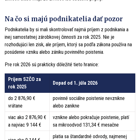
Na čo si majú podnikatelia dať pozor
Podnikatelia by si mali skontrolovať najmä príjem z podnikania a
inej samostatnej zárobkovej činnosti za rok 2025. Nie je
rozhodujúci len zisk, ale príjem, ktorý sa podľa zákona používa na
posúdenie vzniku alebo zániku povinného poistenia.
Pre rok 2026 sú prakticky dôležité tieto hranice:
Príjem SZČO za
Dopad od 1. júla 2026
rok 2025
do 2 876,90 €
povinné sociálne poistenie nevznikne
vrátane
alebo zanikne
viac ako 2 876,90 €
vznikne alebo pokračuje poistenie, platí
a najviac 9 144 €
sa mikroodvod 131,34 € mesačne
platia sa štandardné odvody, najmenej