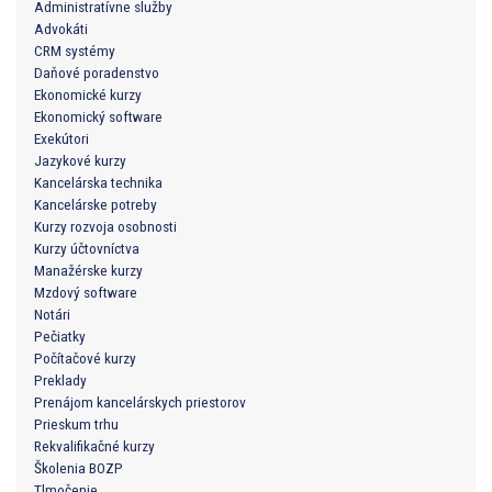
Administratívne služby
Advokáti
CRM systémy
Daňové poradenstvo
Ekonomické kurzy
Ekonomický software
Exekútori
Jazykové kurzy
Kancelárska technika
Kancelárske potreby
Kurzy rozvoja osobnosti
Kurzy účtovníctva
Manažérske kurzy
Mzdový software
Notári
Pečiatky
Počítačové kurzy
Preklady
Prenájom kancelárskych priestorov
Prieskum trhu
Rekvalifikačné kurzy
Školenia BOZP
Tlmočenie