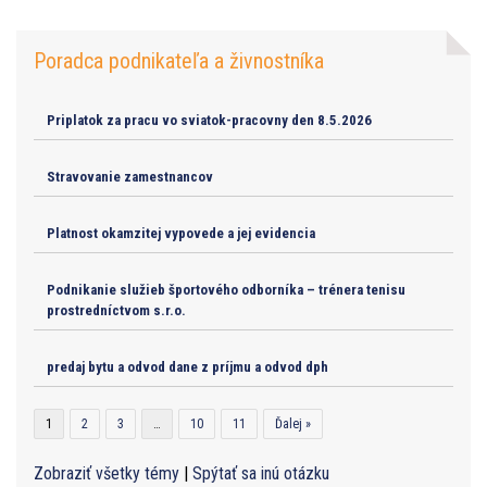
Poradca podnikateľa a živnostníka
Priplatok za pracu vo sviatok-pracovny den 8.5.2026
Stravovanie zamestnancov
Platnost okamzitej vypovede a jej evidencia
Podnikanie služieb športového odborníka – trénera tenisu
prostredníctvom s.r.o.
predaj bytu a odvod dane z príjmu a odvod dph
1
2
3
…
10
11
Ďalej »
Zobraziť všetky témy
|
Spýtať sa inú otázku