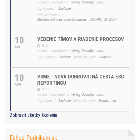
Udalosť usporiadaná:
Verlag Dashöfer, s.r.o.
Typ Udalosti:
Školenie
Oblasť školenia:
Medzinárodné účtovné štandardy - IAS/IFRS, US GAAP
10
VEDENIE TÍMOV A RIADENIE PROCESOV
8:30
AUG
Udalosť usporiadaná:
Verlag Dashöfer, s.r.o.
Typ Udalosti:
Školenie
Oblasť školenia:
Riadenie
10
VSME - NOVÁ DOBROVOĽNÁ CESTA ESG
REPORTINGU
AUG
9:30
Udalosť usporiadaná:
Verlag Dashöfer, s.r.o.
Typ Udalosti:
Školenie
Oblasť školenia:
Manažment
Zobraziť všetky školenia
Eshop Podnikam.sk