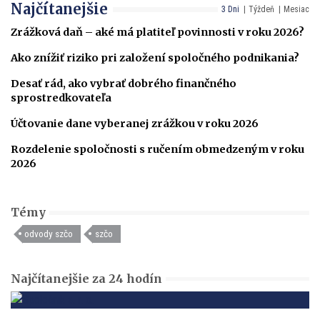
Najčítanejšie
3 Dni
Týždeň
Mesiac
Zrážková daň – aké má platiteľ povinnosti v roku 2026?
Ako znížiť riziko pri založení spoločného podnikania?
Desať rád, ako vybrať dobrého finančného
sprostredkovateľa
Účtovanie dane vyberanej zrážkou v roku 2026
Rozdelenie spoločnosti s ručením obmedzeným v roku
2026
Témy
odvody szčo
szčo
Najčítanejšie za 24 hodín