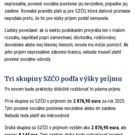
nepresiahla, povinné sociálne poistenie jej nevznikne, prípadne jej
zanikne. Rovnaké pravidlo platí aj pre SZČO, ktorá daňové priznanie
nepodala preto, že ho pre nízky príjem podať nemusela.
Ľudsky povedané: ak si niekto podnikaním privyrába len v malom
rozsahu, napríklad popri zamestnaní, dôchodku, rodičovskej
dovolenke alebo inej hlavnej činnosti, novela mu môže pomôcť. Ak
jeho príjem nepresiahne zákonnú hranicu, nebude musieť platiť
povinné sociálne odvody.
Tri skupiny SZČO podľa výšky príjmu
Po novom bude prakticky dôležité rozlišovať tri pásma príjmu.
Prvá skupina sú SZČO s príjmom do
2 876,90 eura
za rok 2025.
Tým povinné sociálne poistenie nevznikne alebo im zanikne.
Nebudú teda platiť ani mikroodvod.
Druhá skupina sú SZČO s príjmom vyšším ako
2 876,90 eura
, ale
najviac
9 144 eur
. Tým vznikne alebo bude pokračovať povinné