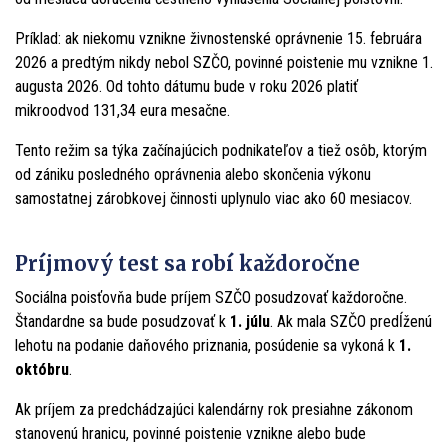
Príklad: ak niekomu vznikne živnostenské oprávnenie 15. februára
2026 a predtým nikdy nebol SZČO, povinné poistenie mu vznikne 1.
augusta 2026. Od tohto dátumu bude v roku 2026 platiť
mikroodvod 131,34 eura mesačne.
Tento režim sa týka začínajúcich podnikateľov a tiež osôb, ktorým
od zániku posledného oprávnenia alebo skončenia výkonu
samostatnej zárobkovej činnosti uplynulo viac ako 60 mesiacov.
Príjmový test sa robí každoročne
Sociálna poisťovňa bude príjem SZČO posudzovať každoročne.
Štandardne sa bude posudzovať k
1. júlu
. Ak mala SZČO predĺženú
lehotu na podanie daňového priznania, posúdenie sa vykoná k
1.
októbru
.
Ak príjem za predchádzajúci kalendárny rok presiahne zákonom
stanovenú hranicu, povinné poistenie vznikne alebo bude