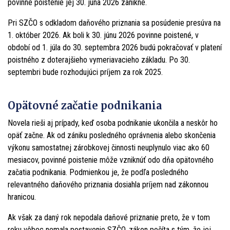
povinné poistenie jej 30. júna 2026 zanikne.
Pri SZČO s odkladom daňového priznania sa posúdenie presúva na
1. október 2026. Ak boli k 30. júnu 2026 povinne poistené, v
období od 1. júla do 30. septembra 2026 budú pokračovať v platení
poistného z doterajšieho vymeriavacieho základu. Po 30.
septembri bude rozhodujúci príjem za rok 2025.
Opätovné začatie podnikania
Novela rieši aj prípady, keď osoba podnikanie ukončila a neskôr ho
opäť začne. Ak od zániku posledného oprávnenia alebo skončenia
výkonu samostatnej zárobkovej činnosti neuplynulo viac ako 60
mesiacov, povinné poistenie môže vzniknúť odo dňa opätovného
začatia podnikania. Podmienkou je, že podľa posledného
relevantného daňového priznania dosiahla príjem nad zákonnou
hranicou.
Ak však za daný rok nepodala daňové priznanie preto, že v tom
roku vôbec nemala postavenie SZČO, zákon počíta s tým, že jej