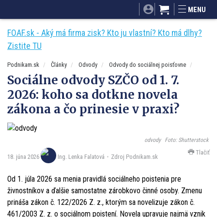
SITA.sk
Podnikam.sk
Mnamky-recepty.sk
MENU
Dobré rady a nápady
ByvanieHrou.sk
FOAF.sk - Aký má firma zisk? Kto ju vlastní? Kto má dlhy?
Zistite TU
Podnikam.sk
Články
Odvody
Odvody do sociálnej poisťovne
Sociálne odvody SZČO od 1. 7.
2026: koho sa dotkne novela
zákona a čo prinesie v praxi?
odvody
Foto: Shutterstock
Tlačiť
18. júna 2026
Zdroj Podnikam.sk
Ing. Lenka Falatová
Od 1. júla 2026 sa menia pravidlá sociálneho poistenia pre
živnostníkov a ďalšie samostatne zárobkovo činné osoby. Zmenu
prináša zákon č. 122/2026 Z. z., ktorým sa novelizuje zákon č.
461/2003 Z. z. o sociálnom poistení. Novela upravuje najmä vznik