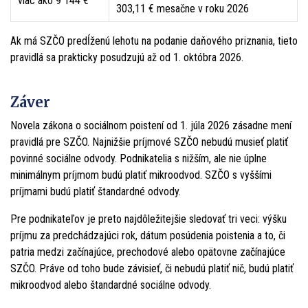
viac ako 9 144 €
303,11 € mesačne v roku 2026
Ak má SZČO predĺženú lehotu na podanie daňového priznania, tieto
pravidlá sa prakticky posudzujú až od 1. októbra 2026.
Záver
Novela zákona o sociálnom poistení od 1. júla 2026 zásadne mení
pravidlá pre SZČO. Najnižšie príjmové SZČO nebudú musieť platiť
povinné sociálne odvody. Podnikatelia s nižším, ale nie úplne
minimálnym príjmom budú platiť mikroodvod. SZČO s vyššími
príjmami budú platiť štandardné odvody.
Pre podnikateľov je preto najdôležitejšie sledovať tri veci: výšku
príjmu za predchádzajúci rok, dátum posúdenia poistenia a to, či
patria medzi začínajúce, prechodové alebo opätovne začínajúce
SZČO. Práve od toho bude závisieť, či nebudú platiť nič, budú platiť
mikroodvod alebo štandardné sociálne odvody.