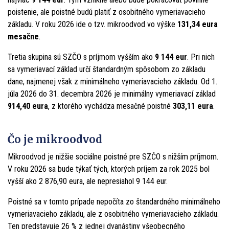
poistenie, ale poistné budú platiť z osobitného vymeriavacieho
základu. V roku 2026 ide o tzv. mikroodvod vo výške
131,34 eura
mesačne
.
Tretia skupina sú SZČO s príjmom vyšším ako
9 144 eur
. Pri nich
sa vymeriavací základ určí štandardným spôsobom zo základu
dane, najmenej však z minimálneho vymeriavacieho základu. Od 1.
júla 2026 do 31. decembra 2026 je minimálny vymeriavací základ
914,40 eura
, z ktorého vychádza mesačné poistné
303,11 eura
.
Čo je mikroodvod
Mikroodvod je nižšie sociálne poistné pre SZČO s nižším príjmom.
V roku 2026 sa bude týkať tých, ktorých príjem za rok 2025 bol
vyšší ako 2 876,90 eura, ale nepresiahol 9 144 eur.
Poistné sa v tomto prípade nepočíta zo štandardného minimálneho
vymeriavacieho základu, ale z osobitného vymeriavacieho základu.
Ten predstavuje 26 % z jednej dvanástiny všeobecného