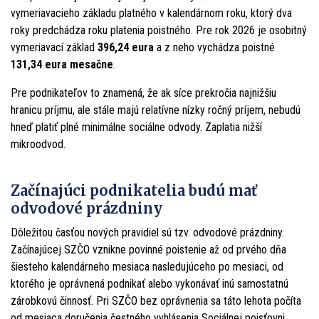
vymeriavacieho základu platného v kalendárnom roku, ktorý dva
roky predchádza roku platenia poistného. Pre rok 2026 je osobitný
vymeriavací základ
396,24 eura
a z neho vychádza poistné
131,34 eura mesačne
.
Pre podnikateľov to znamená, že ak síce prekročia najnižšiu
hranicu príjmu, ale stále majú relatívne nízky ročný príjem, nebudú
hneď platiť plné minimálne sociálne odvody. Zaplatia nižší
mikroodvod.
Začínajúci podnikatelia budú mať
odvodové prázdniny
Dôležitou časťou nových pravidiel sú tzv. odvodové prázdniny.
Začínajúcej SZČO vznikne povinné poistenie až od prvého dňa
šiesteho kalendárneho mesiaca nasledujúceho po mesiaci, od
ktorého je oprávnená podnikať alebo vykonávať inú samostatnú
zárobkovú činnosť. Pri SZČO bez oprávnenia sa táto lehota počíta
od mesiaca doručenia čestného vyhlásenia Sociálnej poisťovni.