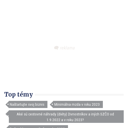
Top témy
Naštartujte svoj biznis
Minimálna mzda v roku 2023
Aké sú cestovné náhrady (diéty) živnostníkov a iných SZČO od
1.9.2022 a v roku 2023?