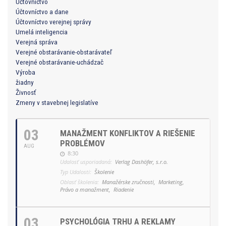
Účtovníctvo
Účtovníctvo a dane
Účtovníctvo verejnej správy
Umelá inteligencia
Verejná správa
Verejné obstarávanie-obstarávateľ
Verejné obstarávanie-uchádzač
Výroba
žiadny
Živnosť
Zmeny v stavebnej legislatíve
03
MANAŽMENT KONFLIKTOV A RIEŠENIE
PROBLÉMOV
AUG
8:30
Udalosť usporiadaná:
Verlag Dashöfer, s.r.o.
Typ Udalosti:
Školenie
Oblasť školenia:
Manažérske zručnosti,
Marketing,
Právo a manažment,
Riadenie
03
PSYCHOLÓGIA TRHU A REKLAMY