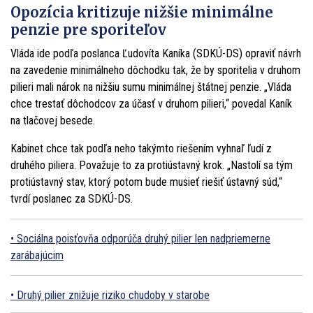
Opozícia kritizuje nižšie minimálne
penzie pre sporiteľov
Vláda ide podľa poslanca Ľudovíta Kaníka (SDKÚ-DS) opraviť návrh
na zavedenie minimálneho dôchodku tak, že by sporitelia v druhom
pilieri mali nárok na nižšiu sumu minimálnej štátnej penzie. „Vláda
chce trestať dôchodcov za účasť v druhom pilieri,“ povedal Kaník
na tlačovej besede.
Kabinet chce tak podľa neho takýmto riešením vyhnaľ ľudí z
druhého piliera. Považuje to za protiústavný krok. „Nastolí sa tým
protiústavný stav, ktorý potom bude musieť riešiť ústavný súd,“
tvrdí poslanec za SDKÚ-DS.
Sociálna poisťovňa odporúča druhý pilier len nadpriemerne
zarábajúcim
Druhý pilier znižuje riziko chudoby v starobe