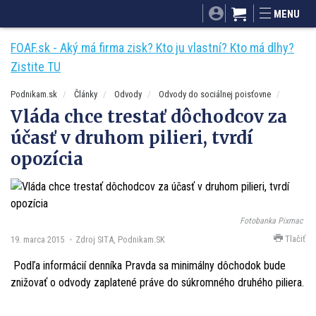
SITA.sk
Podnikam.sk
Mnamky-recepty.sk
MENU
Dobré rady a nápady
ByvanieHrou.sk
FOAF.sk - Aký má firma zisk? Kto ju vlastní? Kto má dlhy?
Zistite TU
Podnikam.sk
Články
Odvody
Odvody do sociálnej poisťovne
Vláda chce trestať dôchodcov za
účasť v druhom pilieri, tvrdí
opozícia
Fotobanka Pixmac
Tlačiť
19. marca 2015
Zdroj SITA, Podnikam.SK
Podľa informácií denníka Pravda sa minimálny dôchodok bude
znižovať o odvody zaplatené práve do súkromného druhého piliera.