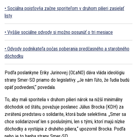
Sociálna poisťovňa začne sporiteľom v druhom pilieri zasielať
listy
Vyššie sociálne odvody si možno posunúť o tri mesiace
Odvody podnikateľa počas poberania predčasného a starobného
dôchodku
Podľa poslankyne Eriky Jurinovej (OĽaNO) dáva vláda ideológiu
strany Smer-SD priamo do legislatívy. „Je nám ľúto, že ľudia budú
opäť podvedení,“ povedala.
To, aby mali sporitelia v druhom pilieri nárok na nižší minimálny
dôchodok od štátu, považuje poslanec Július Brocka (KDH) za
zvrátenú predstavu o solidarite, ktorá bude selektívna. „Smer sa
chce solidarizovať len s poslušnými, len s tými, ktorí majú nízke
dôchodky a vystúpia z druhého piliera,“ upozornil Brocka. Podľa
neho je to hanba strany Smer-SD.