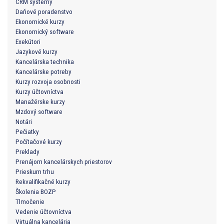
CRM systémy
Daňové poradenstvo
Ekonomické kurzy
Ekonomický software
Exekútori
Jazykové kurzy
Kancelárska technika
Kancelárske potreby
Kurzy rozvoja osobnosti
Kurzy účtovníctva
Manažérske kurzy
Mzdový software
Notári
Pečiatky
Počítačové kurzy
Preklady
Prenájom kancelárskych priestorov
Prieskum trhu
Rekvalifikačné kurzy
Školenia BOZP
Tlmočenie
Vedenie účtovníctva
Virtuálna kancelária