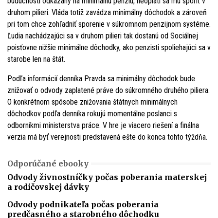
budúcnosti odkázaný na minimálnu penziu, neoplatí sa mu sporiť v
druhom pilieri. Vláda totiž zavádza minimálny dôchodok a zároveň
pri tom chce zohľadniť sporenie v súkromnom penzijnom systéme.
Ľudia nachádzajúci sa v druhom pilieri tak dostanú od Sociálnej
poisťovne nižšie minimálne dôchodky, ako penzisti spoliehajúci sa v
starobe len na štát.
Podľa informácií denníka Pravda sa minimálny dôchodok bude
znižovať o odvody zaplatené práve do súkromného druhého piliera.
O konkrétnom spôsobe znižovania štátnych minimálnych
dôchodkov podľa denníka rokujú momentálne poslanci s
odborníkmi ministerstva práce. V hre je viacero riešení a finálna
verzia má byť verejnosti predstavená ešte do konca tohto týždňa.
Odporúčané ebooky
Odvody živnostníčky počas poberania materskej
a rodičovskej dávky
Odvody podnikateľa počas poberania
predčasného a starobného dôchodku