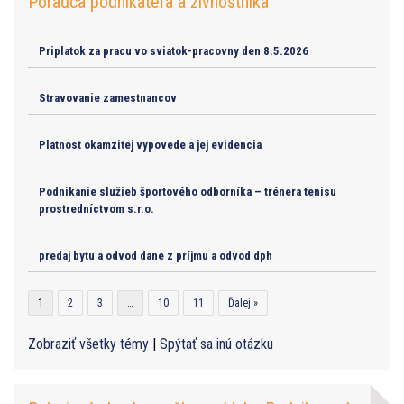
Poradca podnikateľa a živnostníka
Priplatok za pracu vo sviatok-pracovny den 8.5.2026
Stravovanie zamestnancov
Platnost okamzitej vypovede a jej evidencia
Podnikanie služieb športového odborníka – trénera tenisu
prostredníctvom s.r.o.
predaj bytu a odvod dane z príjmu a odvod dph
1
2
3
…
10
11
Ďalej »
Zobraziť všetky témy
|
Spýtať sa inú otázku