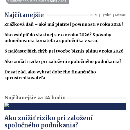
Daňový bonus na dieťa v roku 2023
Najčítanejšie
3 Dni
Týždeň
Mesiac
Zrážková daň – aké má platiteľ povinnosti v roku 2026?
Ako vstúpiť do vlastnej s.r.o v roku 2026? Spôsoby
odmeňovania konateľa a spoločníka v s.r.o.
6 najčastejších chýb pri tvorbe biznis plánu v roku 2026
Ako znížiť riziko pri založení spoločného podnikania?
Desať rád, ako vybrať dobrého finančného
sprostredkovateľa
Najčítanejšie za 24 hodín
Ako znížiť riziko pri založení
spoločného podnikania?