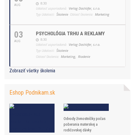
8:30
AUG
Udalosť usporiadaná:
Verlag Dashöfer, s.r.o.
Typ Udalosti:
Školenie
Oblasť školenia:
Marketing
03
PSYCHOLÓGIA TRHU A REKLAMY
8:30
AUG
Udalosť usporiadaná:
Verlag Dashöfer, s.r.o.
Typ Udalosti:
Školenie
Oblasť školenia:
Marketing,
Riadenie
Zobraziť všetky školenia
Eshop Podnikam.sk
Odvody živnostníčky počas
poberania materskej a
rodičovskej dávky