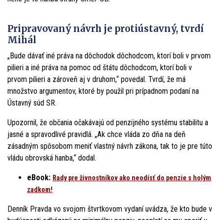
Pripravovaný návrh je protiústavný, tvrdí
Mihál
„Bude dávať iné práva na dôchodok dôchodcom, ktorí boli v prvom
pilieri a iné práva na pomoc od štátu dôchodcom, ktorí boli v
prvom pilieri a zároveň aj v druhom,“ povedal. Tvrdí, že má
množstvo argumentov, ktoré by použil pri prípadnom podaní na
Ústavný súd SR.
Upozornil, že občania očakávajú od penzijného systému stabilitu a
jasné a spravodlivé pravidlá. „Ak chce vláda zo dňa na deň
zásadným spôsobom meniť vlastný návrh zákona, tak to je pre túto
vládu obrovská hanba,“ dodal.
eBook:
Rady pre živnostníkov ako neodísť do penzie s holým
zadkom!
Denník Pravda vo svojom štvrtkovom vydaní uvádza, že kto bude v