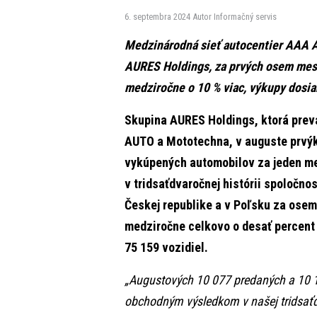
6. septembra 2024
Autor Informačný servis
Medzinárodná sieť autocentier AAA 
AURES Holdings, za prvých osem mesi
medziročne o 10 % viac, výkupy dosiah
Skupina AURES Holdings, ktorá prev
AUTO a Mototechna, v auguste prvýk
vykúpených automobilov za jeden mes
v tridsaťdvaročnej histórii spoločno
Českej republike a v Poľsku za ose
medziročne celkovo o desať percent 
75 159 vozidiel.
„Augustových 10 077 predaných a 10 
obchodným výsledkom v našej tridsaťdv