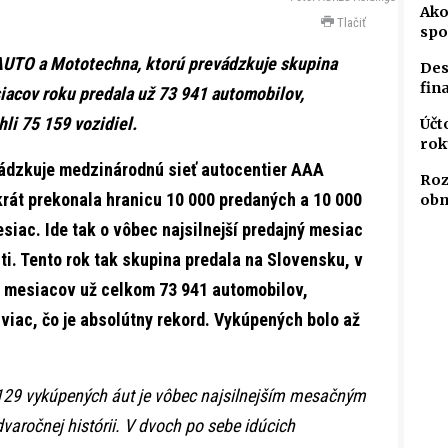
Ako
Tlačiť
spo
AUTO a Mototechna, ktorú prevádzkuje skupina
Des
fin
acov roku predala už 73 941 automobilov,
li 75 159 vozidiel.
Účt
rok
ádzkuje medzinárodnú sieť autocentier AAA
Roz
rát prekonala hranicu 10 000 predaných a 10 000
obm
iac. Ide tak o vôbec najsilnejší predajný mesiac
sti. Tento rok tak skupina predala na Slovensku, v
m mesiacov už celkom 73 941 automobilov,
viac, čo je absolútny rekord. Vykúpených bolo až
129 vykúpených áut je vôbec najsilnejším mesačným
aročnej histórii. V dvoch po sebe idúcich