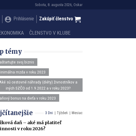
Sobota, 8. augusta 2026, Oskar
Prihlásenie
Zakúpiť členstvo
EKONOMIKA
ČLENSTVO V KLUBE
p témy
aštartujte svoj biznis
inimálna mzda v roku 2023
Aké sú cestovné náhrady (diéty) živnostníkov a
iných SZČO od 1.9.2022 a v roku 2023?
aňový bonus na dieťa v roku 2023
jčítanejšie
3 Dni
Týždeň
Mesiac
žková daň – aké má platiteľ
innosti v roku 2026?