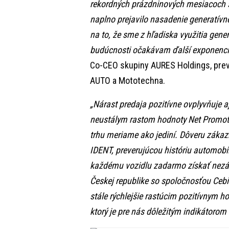
rekordných prázdninových mesiacoch 
naplno prejavilo nasadenie generatívn
na to, že sme z hľadiska využitia gener
budúcnosti očakávam ďalší exponenciá
Co-CEO skupiny AURES Holdings, prev
AUTO a Mototechna.
„Nárast predaja pozitívne ovplyvňuje a
neustálym rastom hodnoty Net Promot
trhu meriame ako jediní. Dôveru zákaz
IDENT, preverujúcou históriu automob
každému vozidlu zadarmo získať nezá
Českej republike so spoločnosťou Cebia
stále rýchlejšie rastúcim pozitívnym 
ktorý je pre nás dôležitým indikátorom