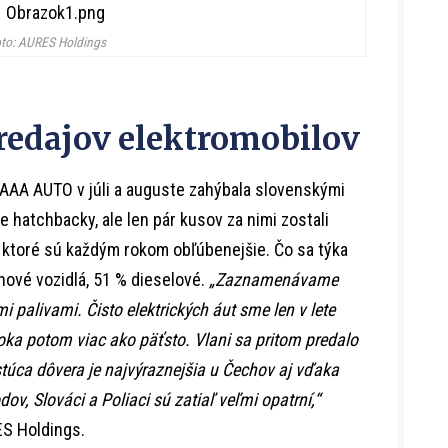
to: AURES Holdings
redajov elektromobilov
AAA AUTO v júli a auguste zahýbala slovenskými
 hatchbacky, ale len pár kusov za nimi zostali
 ktoré sú každým rokom obľúbenejšie. Čo sa týka
ínové vozidlá, 51 % dieselové.
„Zaznamenávame
mi palivami. Čisto elektrických áut sme len v lete
roka potom viac ako päťsto. Vlani sa pritom predalo
astúca dôvera je najvýraznejšia u Čechov aj vďaka
odov, Slováci a Poliaci sú zatiaľ veľmi opatrní,“
S Holdings.