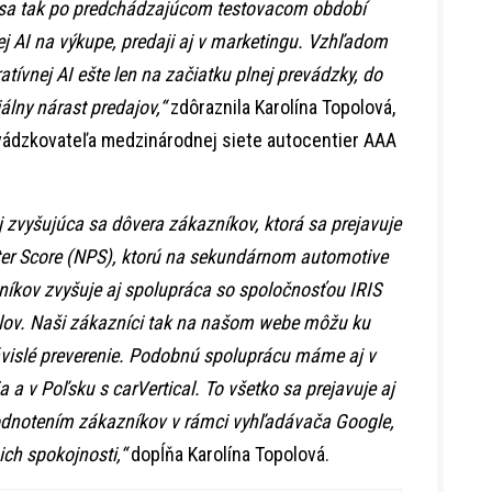
sa tak po predchádzajúcom testovacom období
ej AI na výkupe, predaji aj v marketingu. Vzhľadom
atívnej AI ešte len na začiatku plnej prevádzky, do
lny nárast predajov,“
zdôraznila Karolína Topolová,
ádzkovateľa medzinárodnej siete autocentier AAA
j zvyšujúca sa dôvera zákazníkov, ktorá sa prejavuje
er Score (NPS), ktorú na sekundárnom automotive
níkov zvyšuje aj spolupráca so spoločnosťou IRIS
ilov. Naši zákazníci tak na našom webe môžu ku
vislé preverenie. Podobnú spoluprácu máme aj v
 a v Poľsku s carVertical. To všetko sa prejavuje aj
hodnotením zákazníkov v rámci vyhľadávača Google,
 ich spokojnosti,“
dopĺňa Karolína Topolová.