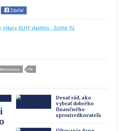
Zdieľať
 výkazy, DLHY, vlastníci - Zistite TU
Mototechna
PR
Desať rád, ako
vybrať dobrého
i
finančného
sprostredkovateľa
o
Účtovanie dane