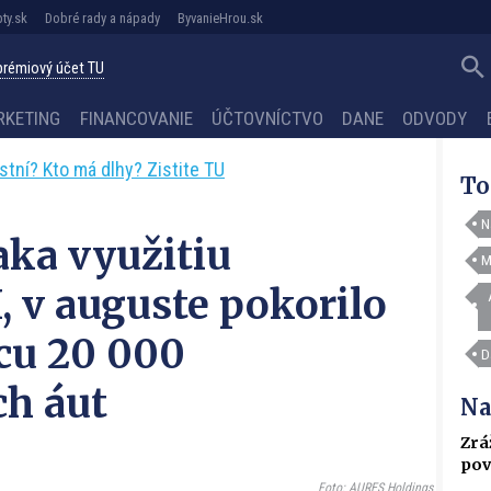
ty.sk
Dobré rady a nápady
ByvanieHrou.sk
 prémiový účet TU
RKETING
FINANCOVANIE
ÚČTOVNÍCTVO
DANE
ODVODY
astní? Kto má dlhy? Zistite TU
To
N
ka využitiu
M
, v auguste pokorilo
cu 20 000
D
h áut
Na
Zrá
pov
Foto: AURES Holdings