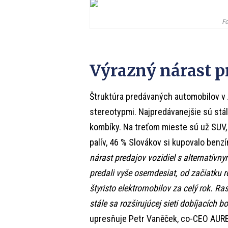
Fo
Výrazný nárast p
Štruktúra predávaných automobilov v 
stereotypmi. Najpredávanejšie sú stále
kombíky. Na treťom mieste sú už SUV,
palív, 46 % Slovákov si kupovalo benz
nárast predajov vozidiel s alternatívny
predali vyše osemdesiat, od začiatku 
štyristo elektromobilov za celý rok. R
stále sa rozširujúcej sieti dobíjacích b
upresňuje Petr Vaněček, co-CEO AURE