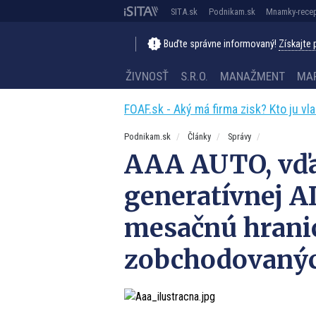
SITA.sk
Podnikam.sk
Mnamky-recep
Buďte správne informovaný!
Získajte
ŽIVNOSŤ
S.R.O.
MANAŽMENT
MA
FOAF.sk - Aký má firma zisk? Kto ju vl
Podnikam.sk
Články
Správy
AAA AUTO, vďa
generatívnej AI
mesačnú hrani
zobchodovanýc